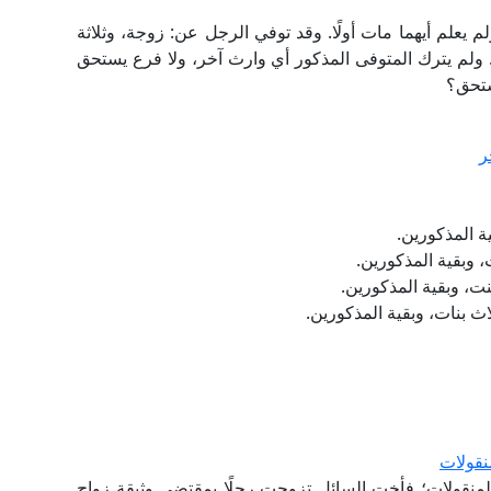
ل وبنته معًا في حادثٍ واحدٍ عام 1979م، ولم يعلم أيهما مات أولًا. وقد توفي الرجل عن: زوجة، وثلاثة
نت. ولم يترك المتوفى المذكور أي وارث آخر، ولا فرع يستحق
ستحق؟
ر
ية المذكورين.
ت، وبقية المذكورين.
نت، وبقية المذكورين.
لاث بنات، وبقية المذكورين.
نقولات
المنقولات؛ فأخت السائل تزوجت رجلًا بمقتضى وثيقة زواج