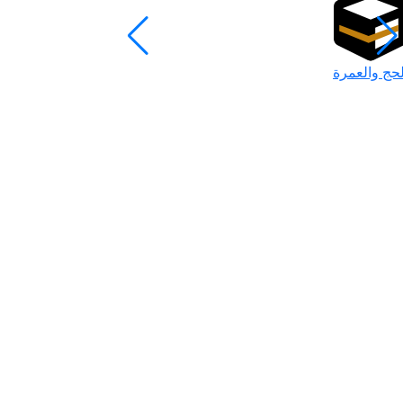
لحج والعمرة
رمضان