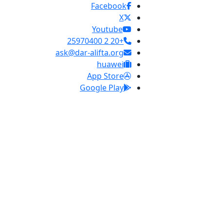
Facebook
X
Youtube
+20 2 25970400
ask@dar-alifta.org
huawei
App Store
Google Play