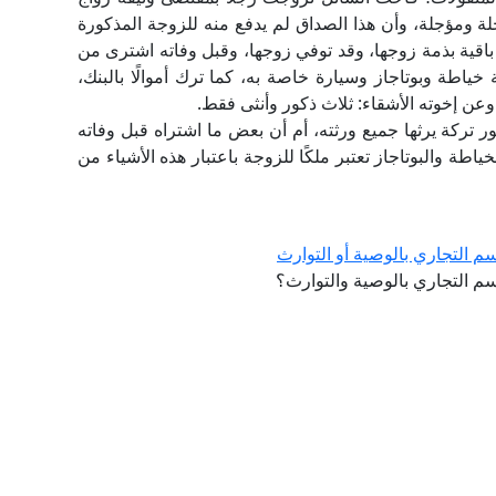
ة ومؤجلة، وأن هذا الصداق لم يدفع منه للزوجة المذكورة
 باقية بذمة زوجها، وقد توفي زوجها، وقبل وفاته اشترى من
ياطة وبوتاجاز وسيارة خاصة به، كما ترك أموالًا بالبنك،
عن إخوته الأشقاء: ثلاث ذكور وأنثى فقط.
ر تركة يرثها جميع ورثته، أم أن بعض ما اشتراه قبل وفاته
ياطة والبوتاجاز تعتبر ملكًا للزوجة باعتبار هذه الأشياء من
سم التجاري بالوصية أو التوارث
اسم التجاري بالوصية والتوارث؟