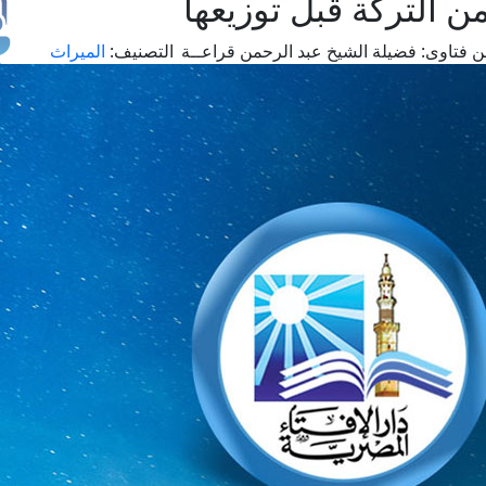
التركة قبل توزيعها
 فتاوى:
فضيلة الشيخ عبد الرحمن قراعــة
التصنيف:
الميراث
طل
اس
حج
ال
م
الق