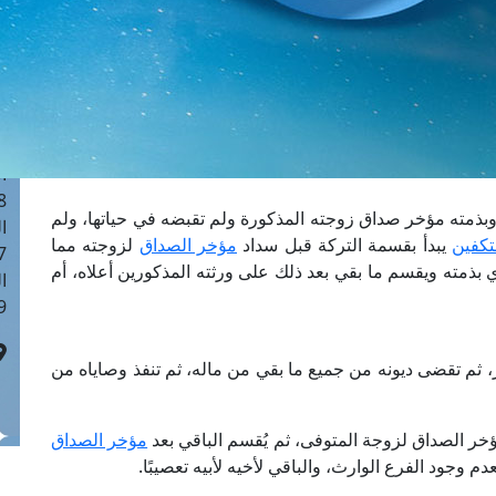
ا
 :41
ا
 :17
ا
 : 1
ا
8
وبذمته مؤخر صداق زوجته المذكورة ولم تقبضه في حياتها، ولم
ا
لتكفين
يبدأ بقسمة التركة قبل سداد
مؤخر الصداق
لزوجته مما
: 44
ذي بذمته ويقسم ما بقي بعد ذلك على ورثته المذكورين أعلاه، أم
ا
 :9
تير، ثم تقضى ديونه من جميع ما بقي من ماله، ثم تنفذ وصاياه من
ر الصداق لزوجة المتوفى، ثم يُقسم الباقي بعد
مؤخر الصداق
م وجود الفرع الوارث، والباقي لأخيه لأبيه تعصيبًا.