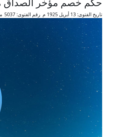
حكم خصم مؤخر الصداق من 
تاريخ الفتوى:
13 أبريل 1925 م
رقم الفتوى:
5037
من