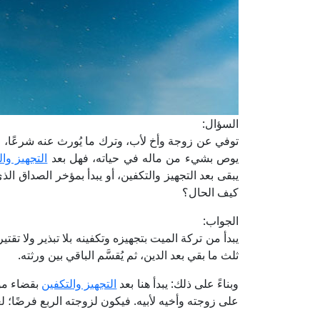
السؤال:
توفي عن زوجة وأخ لأب، وترك ما يُورث عنه شرعًا، 
يوص بشيء من ماله في حياته، فهل بعد
التجهيز وا
يبقى بعد التجهيز والتكفين، أو يبدأ بمؤخر الصداق ال
كيف الحال؟
الجواب:
يبدأ من تركة الميت بتجهيزه وتكفينه بلا تبذير ولا تق
ثلث ما بقي بعد الدين، ثم يُقسَّم الباقي بين ورثته.
وبناءً على ذلك: يبدأ هنا بعد
التجهيز والتكفين
بقضاء مؤخ
على زوجته وأخيه لأبيه. فيكون لزوجته الربع فرضًا؛ لعد