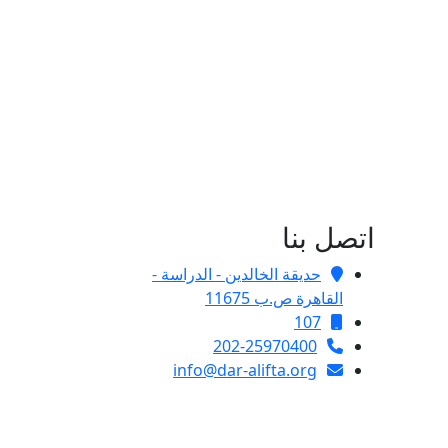
اتصل بنا
حديقة الخالدين - الدراسة -
القاهرة ص.ب 11675
107
202-25970400
info@dar-alifta.org