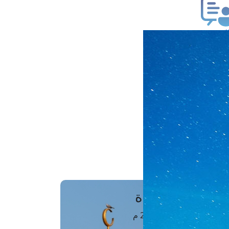
ب فتوى
تعلام عن فتوى
ز موعد
فتوى الهاتفية
َواقِيتُ الصَّـــلاة
اهرة · 07 أغسطس 2026 م