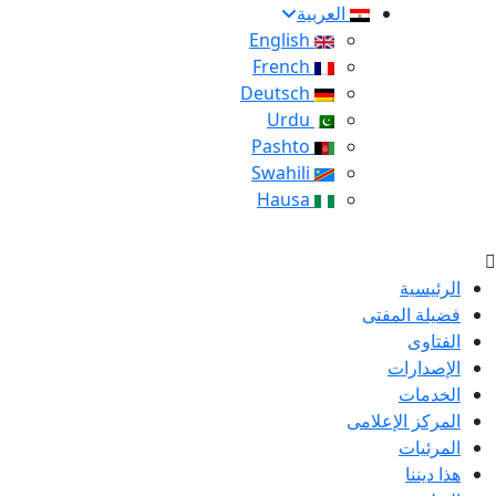
العربية
English
French
Deutsch
Urdu
Pashto
Swahili
Hausa
الرئيسية
فضيلة المفتى
الفتاوى
الإصدارات
الخدمات
المركز الإعلامى
المرئيات
هذا ديننا