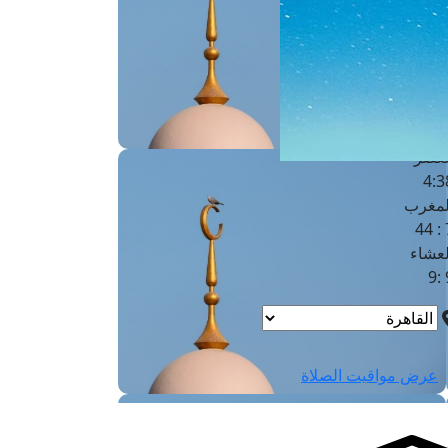
لفجر
4
لشروق
6
لظهر
1
لعصر
4:3
لمغرب
7 
لعشاء
9
عرض مواقيت الصلاة