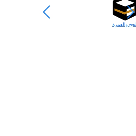
لحج والعمرة
رمضان