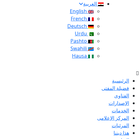
العربية
English
French
Deutsch
Urdu
Pashto
Swahili
Hausa
الرئيسية
فضيلة المفتى
الفتاوى
الإصدارات
الخدمات
المركز الإعلامى
المرئيات
هذا ديننا