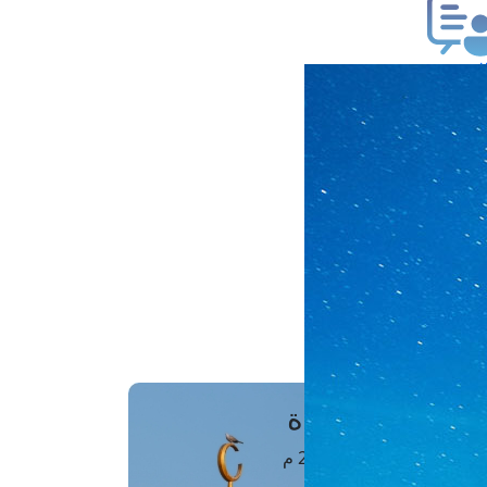
ب فتوى
تعلام عن فتوى
ز موعد
فتوى الهاتفية
َواقِيتُ الصَّـــلاة
اهرة · 07 أغسطس 2026 م