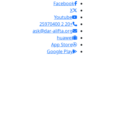
Facebook
X
Youtube
+20 2 25970400
ask@dar-alifta.org
huawei
App Store
Google Play