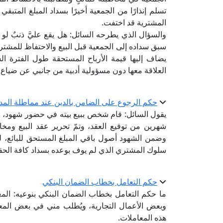
تسلم إنذارًا من الجمعية أخيرًا بسداد المبلغ المتبقي 
المشترية قد اختفت.
والسؤال الذي يطرحه السائل: هل يقع عليَّ ذنبٌ ل
سبق سداده إلى الجمعية قبل البيع والاحتفاظ للمشترية 
يضاف إليها قيمة الأرباح المستحقة طول الفترة ال
العلاقة معها دون مسؤولية أدبية من جانبي عن ضياع 
حكم الرجوع على الضامن بالدين عند مماطلة المد
يقول السائل: قام شخص ببيع بيته في حضور شهود، وا
شهرين من توقيع العقد، وتمّ تحرير عقد البيع ومخا
وضمن الشهود أصول باقي المبلغ المستحق للبائع، 
سلوك المشتري الذي لم يوف بوعده بسداد كافة الحقو
حكم التعامل بخطاب الضمان البنكي
ما حكم التعامل بخطاب الضمان البنكي بنوعيه: ا
وبعض الأعمال التجارية، ويُطلب مني في بعض الم
هذه المعاملات.