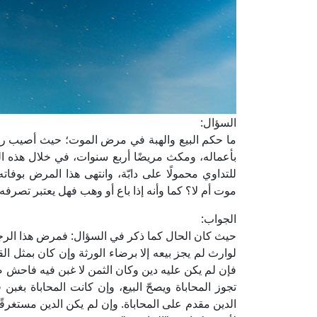
السؤال:
ما حكم البيع والهبة في مرض الموت؛ حيث أصيب ر
بأعماله، ومكث مريضًا أربع سنوات، في خلال هذه المدة
للتداوي محمولًا على دابّة، وانتهى هذا المرض بوفا
موت أم لا؟ كما وأنه إذا باع أو وهب فهل يعتبر تصرفه 
الجواب:
حيث كان الحال كما ذكر في السؤال: فمرض هذا الر
لوارث لم يجز بيعه إلا برضاء الورثة وإن كان بمثل ال
فإن لم يكن عليه دين وكان الثمن لا غبن فيه فاحش ص
تجوز المحاباة ويصحّ البيع، وإن كانت المحاباة بغبن
الدين مقدم على المحاباة. وإن لم يكن الدين مستغرقً