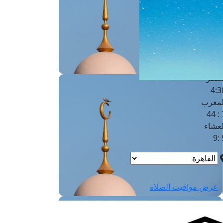
لفجر
4
لشروق
6
لظهر
1
لعصر
4:3
لمغرب
7 
لعشاء
9
عرض مواقيت الصلاة