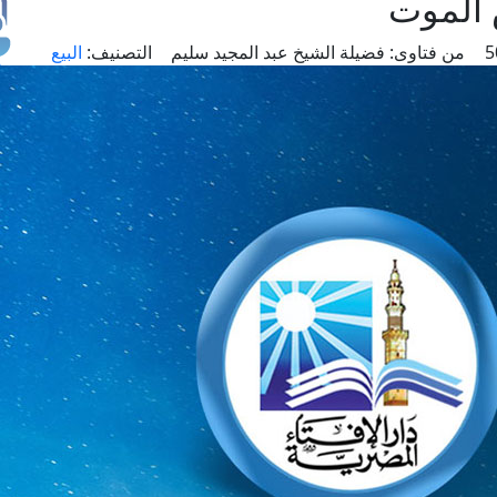
 الموت
من فتاوى:
فضيلة الشيخ عبد المجيد سليم
التصنيف:
البيع
طل
اس
حج
ال
م
الق