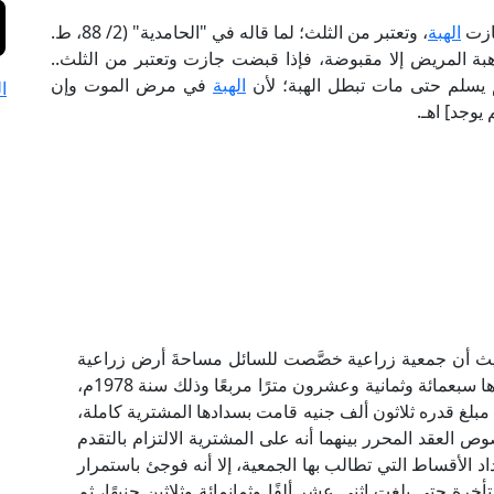
ازت
الهبة
، وتعتبر من الثلث؛ لما قاله في "الحامدية" (2/ 88، ط.
 هبة المريض إلا مقبوضة، فإذا قبضت جازت وتعتبر من الثلث..
 يسلم حتى مات تبطل الهبة؛ لأن
الهبة
في مرض الموت وإن
ا
يوجد] اهـ.
يث أن جمعية زراعية خصَّصت للسائل مساحةَ أرض زراعية
مقدارها عشرون فدانًا، ومساحة أخرى للبناء ومقدارها سبعمائة وثمانية وعشرون مترًا مربعًا وذلك سنة 1978م،
ائلُ لإحدى السيدات سنة 1983م مقابل مبلغ قدره ثلاثون ألف جنيه قامت بسدادها المشترية كاملة،
العقد المحرر بينهما أنه على المشترية الالتزام بالتقدم
 الأقساط التي تطالب بها الجمعية، إلا أنه فوجئ باستمرار
رة حتى بلغت اثني عشر ألفًا وثمانمائة وثلاثين جنيهًا، ثم