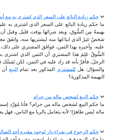
حكم زيادة البائع على السعر الذي اشترى به مع أن
ما حكم زيادة البائع على السعر الذي اشترى به عل
بهيمةً مِن السُّوق، وبعد شرائها بوقت قليل وقبل أن ين
شخصٌ غيرُ الذي ابتاعَها منه ليشتريها منه، واتفَقَ مع
عليه، وأخبره بهذا الثمن، فوافَقَ المشتري على ذلك
السُّوقُ عَلِمَ هذا المشتري أن الثمن الذي اشترى به 
الرجلَ، فأقرَّ بأنه قد زاد عليه في الثمن، لكن تَمَسَّك
والسؤال: هل
للمشتري
المذكور بعد تمام
البيع
أن يَ
البهيمة المذكورة؟
حكم البيع لشخص ماله من حرام
ما حكم البيع لشخص ماله من حرام؟ فأنا مُوَرِّد إسمن
ماله ليس طاهرًا؛ لأنه يتعامل بالربا مع الناس، فهل ي
حكم الرجوع في شراء دار لوجود مقبرة أحد الصالح
ما حكم الرجوع في شراء دار لوجود مقبرة أحد الصا