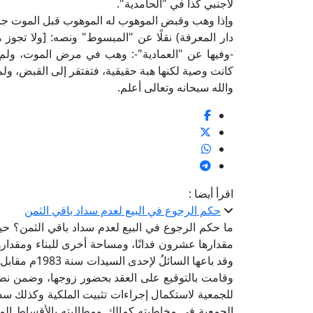
لأجنبي كذا في "الحامدية".
وإذا وهب وقبض الموهوب له الموهوب قبل الموت ج
دار المعرفة) نقلًا عن "المبسوط" ونصه: [ولا تجوز
-وفيها عن "العمادية"-: وهب في مرض الموت، ولم
كانت وصية لكنها هبة حقيقية، فتفتقر إلى القبض، ولم 
والله سبحانه وتعالى أعلم.
اقرأ أيضا :
حكم الرجوع في البيع لعدم سداد باقي الثمن
ما حكم الرجوع في البيع لعدم سداد باقي الثمن؟ ح
وقد باعها الس
وقامت بالتوقيع على العقد بحضور زوجها، وضمن نصوص 
للجمعية لاستكمال إجراءات تثبيت الملكية وكذلك سداد
الجمعية في مخاطبته كمالكٍ ومطالبته بالأقساط المتأخ