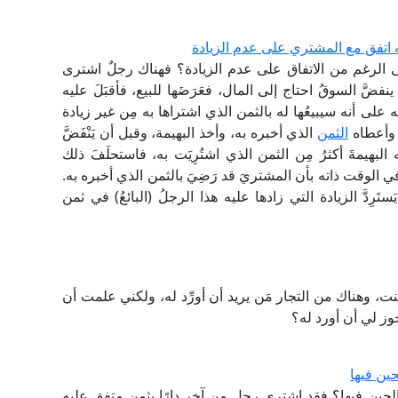
ه اتفق مع المشتري على عدم الزيادة
ى الرغم من الاتفاق على عدم الزيادة؟ فهناك رجلٌ اشترى
فضَّ السوقُ احتاج إلى المال، فعَرَضَها للبيع، فأقبَلَ عليه
ه على أنه سيبيعُها له بالثمن الذي اشتراها به مِن غير زيادة
، وأعطاه
الثمن
الذي أخبره به، وأخذ البهيمة، وقبل أن يَنْفَضَّ
البهيمةَ أكثرُ مِن الثمن الذي اشتُرِيَت به، فاستحلَفَ ذلك
 في الوقت ذاته بأن المشتريَ قد رَضِيَ بالثمن الذي أخبره به.
ستَرِدَّ الزيادة التي زادها عليه هذا الرجلُ (البائعُ) في ثمن
ت، وهناك من التجار مَن يريد أن أورِّد له، ولكني علمت أن
جوز لي أن أورد له؟
ين فيها
لحين فيها؟ فقد اشترى رجل من آخر دارًا بثمن متفق عليه