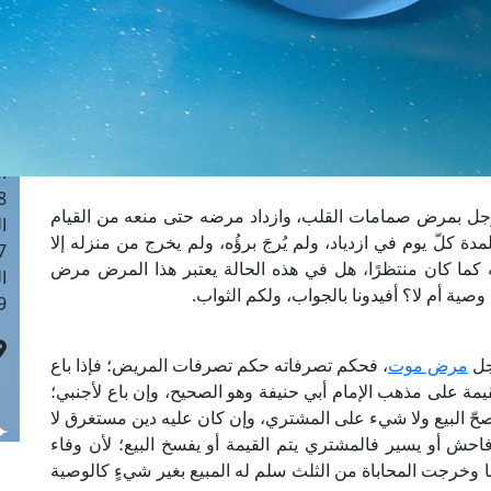
ا
 :41
ا
 :17
ا
 : 1
ا
8
جل بمرض صمامات القلب، وازداد مرضه حتى منعه من القيام
ا
 كلّ يوم في ازدياد، ولم يُرجَ برؤُه، ولم يخرج من منزله إلا
: 44
ته كما كان منتظرًا، هل في هذه الحالة يعتبر هذا المرض مرض
ا
وصية أم لا؟ أفيدونا بالجواب، ولكم الثواب.
 :9
جل
مرض موت
، فحكم تصرفاته حكم تصرفات المريض؛ فإذا باع
قيمة على مذهب الإمام أبي حنيفة وهو الصحيح، وإن باع لأجنبي؛
حّ البيع ولا شيء على المشتري، وإن كان عليه دين مستغرق لا
 فاحش أو يسير فالمشتري يتم القيمة أو يفسخ البيع؛ لأن وفاء
ا وخرجت المحاباة من الثلث سلم له المبيع بغير شيءٍ كالوصية