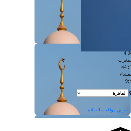
لفجر
4
لشروق
6
لظهر
1
لعصر
4:3
لمغرب
7 
لعشاء
9
عرض مواقيت الصلاة