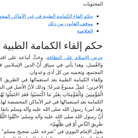
المحتويات
حكم إلقاء الكمامة الطبية في غير الأماكن المخ
موقف القانون من ذلك
الخلاصة
حكم إلقاء الكمامة الطبية
حرص الإسلام على النظافة
، وحَثَّ أتباعه على اق
والغُسل، وهذا يأتي في سياق أَنَّ الدين الإسلامي 
المجتمع، وتحميه من كل أذى وعدوان.
وإلقاء الكمامة الطبية بعد استعمالها في الطريق الع
الآخرين؛ عَمَلٌ ممنوعٌ شرعًا؛ وذلك لأنَّ الأصل في الشرع
الكمامة بعد استعمالها في غير الأماكن المخصصة لها.
وقد أمرنا رسول الله صلى الله عليه وآله وسلم باتقا
أَنَّ رسول الله صلى الله عليه وآله وسلم: «اتَّقُوا اللَّعَّانَيْنِ»
طَرِيقِ النَّاسِ أَوْ فِي ظِلِّهِمْ».