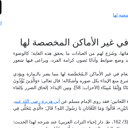
صصة لها
ا
 في غير الأماكن المخصصة لها
تفائها، وشَرَع لهم من العبادات ما يحقق هذه الغاية؛ كالوضوء
قد وضع ضوابط وآدابًا تَصون كرامة الفرد، ويراعى فيها شعور
ام في غير الأماكن الـمُخَصَّصة لها مما يضر بالـمارة ويؤذي
 منع الإيذاء بكل صوره وأشكاله؛ قال تعالى: ﴿وَالَّذِينَ يُؤْذُونَ
الْمُؤْمِنِينَ وَالْمُؤْمِنَاتِ بِغَيْرِ مَا اكْتَسَبُوا فَقَدِ احْتَمَلُوا بُهْتَانًا وَإِثْمًا مُبِينًا﴾ [الأحزاب: 58]. ومِن الإيذاء: إلحاق الضرر بإلقاء
ء اللعانين؛ فقد روى الإمام مسلم عن
أبي هريرة رضي الله عنه
،
، قَالُوا: وَمَا اللَعَّانَانِ يَا رَسُولَ اللهِ؟ قَالَ: «الَّذِي يَتَخَلَّى فِي
يقول الإمام النووي في "شرحه على صحيح مسلم" (3/ 162، ط. دار إحياء التراث العربي) عند شرحه لهذا الحديث: