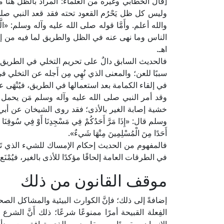
[قال الخطابي وغيره من العلماء: المراد بالظل هنا م
وليس كل ظل يَحْرُم القعود تحته فقد قعد النبي ص
والله أعلم. وأَمَّا قوله صلى الله عليه وآله وسلم: «الَّذ
الناس وما نهى عنه في الظل والطريق لما فيه من إيذ
اهـ.
فالحديث السابق دالٌ على تحريم التخلي في الطريق الع
سببًا للعن؛ والمعنى الذي نُهِي مِن أَجله عن التخلي
في إلقاء الكمامة بعد استعمالها في الطريق، فيُنْهَى ع
وقد أمر النبي صلى الله عليه وآله وسلم مَن يحمل الش
خشية إصابة الغير بالأذى؛ فقد روى الشيخان عن أب
وسلم قال: «إِذَا مَرَّ أَحَدُكُمْ فِي مَسْجِدِنَا أَوْ فِي سُوقِنَا وَمَعَ
أَحَدًا مِنَ الْمُسْلِمِينَ مِنْهَا شَيءٌ».
فالمفهوم من الحديث إحكام الإمساك للشيء الذي تَأكَّ
في الطرقات العامة إلحاقًا مؤكدًا للأذى بالغير، فيُمْن
موقف القانون من ذلك
إضافةً إلى ذلك؛ فإنَّ الكوارث البيئية والمشاكل الص
الفِعلة القبيحة أمرًا ممنوعًا شرعًا؛ ذلك أَنَّ الش