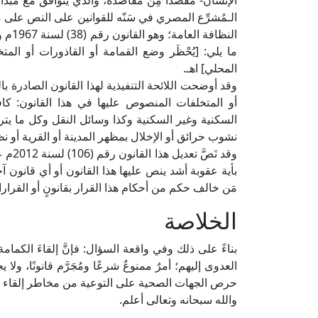
الإنسان- مقصدًا مِن مقاصده، والذي يتوافق مع مبد
الـمُشرِّع المصري في سَنّه للقوانين على النص على 
ما يلي: [يُحْظَر وضع القمامة أو القاذورات أو المتخ
المحلي] اهـ.
أو المتخلفات المنصوص عليها في هذا القانون: كافة
السكنية وغير السكنية وكذا وسائل النقل وكل ما ي
نشوب حرائق أو الإخلال بمظهر المدينة أو القرية أو نظ
بأية عقوبة أشد ينص عليها هذا القانون أو أي قانون آ
مَن خالف حكم من أحكام هذا القرار بقانونٍ أو القرارات
الخلاصة
بناءً على ذلك وفي واقعة السؤال: فإنَّ إلقاءَ الكما
العدوى إليهم؛ أمرٌ ممنوعٌ شرعًا ومُجَرَّم قانونًا، ول
حرص الجهات الصحية على التوعية من مخاطر إلقاء 
والله سبحانه وتعالى أعلم.