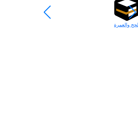
لحج والعمرة
رمضان