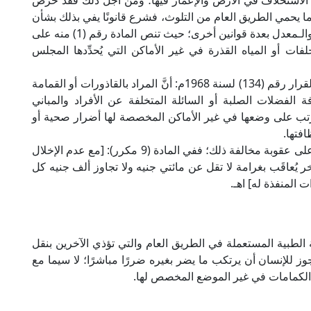
أ الاستخلاف في الأرض والإعمار فيها؛ ومن أجل ذلك فقد حرص
ما يحمي الطريق العام من التلوث، فشرع قانونًا يفي بذلك بشأن
النظافة العامة؛ وهو القانون رقم (38) لسنة 1967م والـمعدل بعدة قوانين أخرى؛ حيث تنص المادة رقم (1) منه على
لفات أو المياه القذرة في غير الأماكن التي يُحدِّدها المجلس
وقد أوضحت اللائحة التنفيذية لهذا القانون الصادرة بالقرار رقم (134) لسنة 1968م: أنَّ المراد بالقاذورات أو القمامة
 الفضلات الصلبة أو السائلة المتخلفة عن الأفراد والمباني
ترتب على وضعها في غير الأماكن المخصصة لها أضرار صحية أو
افتها.
وقد نَصَّ تعديل هذا القانون رقم (106) لسنة 2012م على عقوبة مخالفة ذلك؛ ففي المادة (9 مكرر): [مع عدم الإخلال
خر يُعاقَب بغرامة لا تقل عن مائتي جنيه ولا تجاوز ألف جنيه كل
 المنفذة له] اهـ.
مة الطبية المستعملة في الطريق العام والتي تؤذي الآخرين بنقل
ا يجوز للإنسان أن يرتكب ما يضر بغيره ضررًا مباشرًا؛ لا سيما مع
الكمامات في غير الموضع المخصص لها.