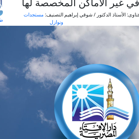
 في غير الأماكن المخصصة لها
تاوى:
الأستاذ الدكتور / شوقي إبراهيم
التصنيف:
مستجدات
طل
ونوازل
اس
حج
ال
م
الق