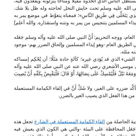
ستظل الناس الذي اتخذوه مقيلًا ومناخًا ينزلونه ويقعدون فيه،
لى الله عليه وسلم تحت حايش النخل لحاجته وله ظل بلا شك.
ِي يَتَخَلَّى فِي طَرِيقِ النَّاسِ»؛ فمعناه يتغوَّط في موضع يمر به
اء المسلمين بتنجيس من يمر به ونتنه واستقذاره. والله أعلم]
ام، ووجه التحريم: أَنَّ النبي صلى الله عليه وآله وسلم جَعَله
 في الطريق العام -وهو إيذاء المسلمين وإلحاق الضرر بهم- موجود
نه مثله.
يء الذي قد يُؤذي غيره؛ كآلةٍ حادة مَثَلًا؛ أن يُحْكِم إمساكه
ي موسى الأشعري رضي الله عنه عن النبي صلى الله عليه وآله
هُ نَبْلٌ فَلْيُمْسِكْ عَلَى نِصَالِهَا، أَوْ قَالَ: فَلْيَقْبِضْ بِكَفِّهِ أَنْ يُصِيبَ
د ضرره على الغير، ولا شَكَّ أَنَّ في إلقاء الكمامة المستعملة
َع من هذا الفعل الذي يصيب الغير بالضرر.
حية الحاصلة مِن
إلقاء الكمامة المستعملة في الشارع
تجعل هذه
رع جَعَل المحافظة على البيئة -والتي هي الكون الذي يعيش فيه