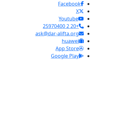
Facebook
X
Youtube
+20 2 25970400
ask@dar-alifta.org
huawei
App Store
Google Play