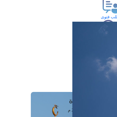
ب فتوى
تعلام عن فتوى
ز موعد
فتوى الهاتفية
َواقِيتُ الصَّـــلاة
اهرة · 07 أغسطس 2026 م