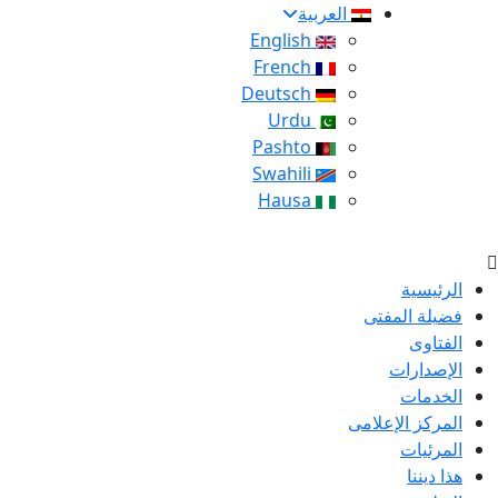
العربية
English
French
Deutsch
Urdu
Pashto
Swahili
Hausa
الرئيسية
فضيلة المفتى
الفتاوى
الإصدارات
الخدمات
المركز الإعلامى
المرئيات
هذا ديننا