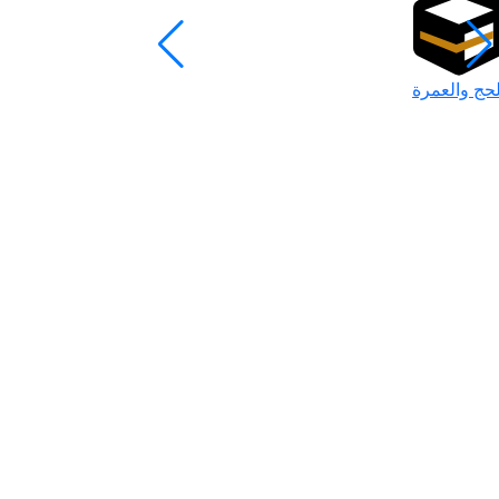
لحج والعمرة
رمضان