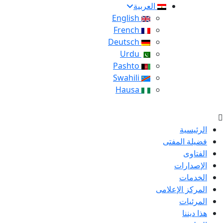
العربية
English
French
Deutsch
Urdu
Pashto
Swahili
Hausa
الرئيسية
فضيلة المفتى
الفتاوى
الإصدارات
الخدمات
المركز الإعلامى
المرئيات
هذا ديننا