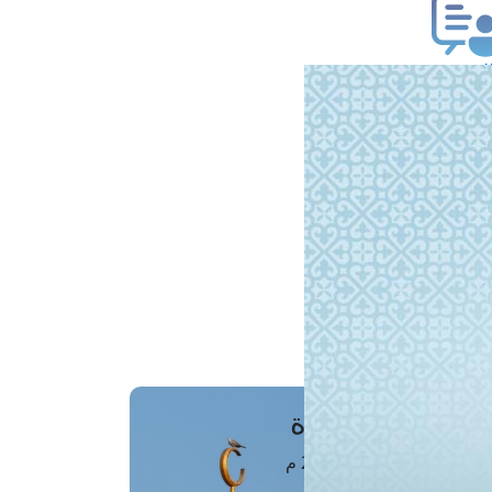
ب فتوى
تعلام عن فتوى
ز موعد
فتوى الهاتفية
َواقِيتُ الصَّـــلاة
اهرة · 08 أغسطس 2026 م