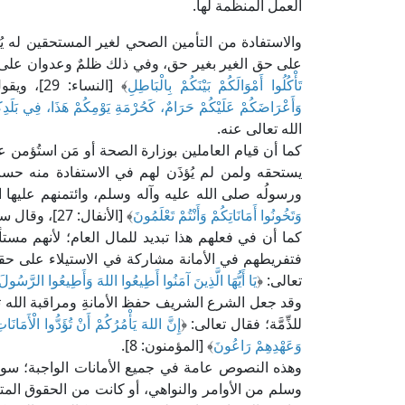
العمل المنظمة لها.
والاستفادة من التأمين الصحي لغير المستحقين له ي
على حق الغير بغير حق، وفي ذلك ظلمٌ وعدوان على ال
تَأْكُلُوا أَمْوَالَكُمْ بَيْنَكُمْ بِالْبَاطِلِ
﴾ [النساء: 29]، ويقول النبي صلى الله عليه وآله وسلم: «
وَأَعْرَاضَكُمْ عَلَيْكُمْ حَرَامٌ، كَحُرْمَةِ يَوْمِكُمْ هَذَا، فِي بَلَد
الله تعالى عنه.
كما أن قيام العاملين بوزارة الصحة أو مَن استُؤمن 
يستحقه ولمن لم يُؤذَن لهم في الاستفادة منه حسب اللوا
ورسولُه صلى الله عليه وآله وسلم، وائتمنهم عليها ا
وَتَخُونُوا أَمَانَاتِكُمْ وَأَنْتُمْ تَعْلَمُونَ
﴾ [الأنفال: 27]، وقال سبحانه: ﴿
كما أن في فعلهم هذا تبديد للمال العام؛ لأنهم مس
فتفريطهم في الأمانة مشاركة في الاستيلاء على حقو
تعالى: ﴿
يَا أَيُّهَا الَّذِينَ آمَنُوا أَطِيعُوا اللهَ وَأَطِيعُوا الرَّسُولَ
وقد جعل الشرع الشريف حفظ الأمانةِ ومراقبة الله تعا
للذِّمَّة؛ فقال تعالى: ﴿
إِنَّ اللهَ يَأْمُرُكُمْ أَنْ تُؤَدُّوا الْأَمَانَات
وَعَهْدِهِمْ رَاعُونَ
﴾ [المؤمنون: 8].
وهذه النصوص عامة في جميع الأمانات الواجبة؛ سوا
وسلم من الأوامر والنواهي، أو كانت من الحقوق المتعل