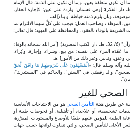
 إما أن تكون متعلقة بعين، وإما أن تكون على الذمة؛ قال الإمام
وي الشافعي في "منهاج الطالبين" (ص: 159، ط. دار الفكر): [وهي قسمان: واردة على عين؛ كإجارة العقار،
صوفة، وبأن يلزم ذمته خياطة أو بناء] اهـ.
فين؛ الموظف وصاحب العمل: فيجب على كلٍّ منهما الالتزام بما
الشريعة بالوفاء بالعقود، والمحافظة على العهود؛ قال تعالى:
قال الإمام القرطبي في تفسيره "الجامع لأحكام القرآن" (6/ 32، ط. دار الكتب المصرية): [أمر الله سبحانه بالوفاء
 ما عَقَدَه المرء على نفسه؛ من بيع، وشراء، وإجارة، وكِراء،
 وعتق، وتدبير، وغير ذلك من الأمور] اهـ.
عليه وآله وسلم قال: «
الْمُسْلِمُونَ عَلَى شُرُوطِهِمْ مَا وَافَقَ الْحَقَّ
"الصحيح"، والدارقطني في "السنن"، والحاكم في "المستدرك"،
ان".
 الصحي للغير
خاصة عن طريق هيئة
التأمين الصحي
هو من الاحتياجات الأساسية
خدمات تشخيصية، أو علاجية، أو تأهيلية، أو فحوصات طبية أو
ية الطبية للمؤمن عليهم طبقًا للأوضاع والمستويات المقرَّرة،
جلس الأعلى للتأمين الصحي، والتي تتفاوت لوائحها حسب جهات