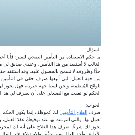
السؤال:
ما حكم الاستفادة من التأمين الصحي للغير؛ فأنا 
الغالب لا أستفيد من هذا التأمين، وعندي صديق لي م
جدًّا وظروفه لا تسمح بالحصول عليه، وقد استنفد حقه 
من جهة العمل التي أتبعها صرف حقي في التأمين أ
للوائح المُنظمة، ونحن لسنا جهة خيرية، فهل يجوز لي
الحكم لو اتفقت مع الصيدلي على أن يصرف لي هذا العلا
الجواب:
صرف
العلاج التأميني
لكَ كموظف إنما يكون الحكم عل
تعمل بها، والتي التزمتَ بها عند توقيعكَ عقدَ العمل
يجوز لك شرعًا صرف هذا العلاج على أنه لك لمجرد ا
الأمانة، وأخذ المال بغير حقِّه، والاستيلاء على الم