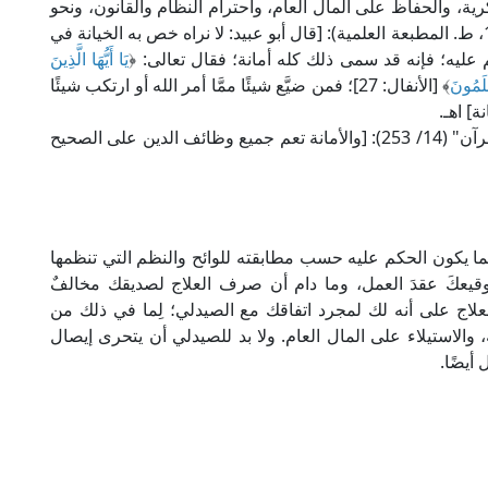
ة، والحفاظ على المال العام، واحترام النظام والقانون، ونحو
ذلك؛ قال الإمام الخطابي في "معالم السنن" (4/ 168، ط. المطبعة العلمية): [قال أبو عبيد: لا نراه خص به الخيانة في
م عليه؛ فإنه قد سمى ذلك كله أمانة؛ فقال تعالى: ﴿
يَا أَيُّهَا الَّذِينَ
ْلَمُونَ
﴾ [الأنفال: 27]؛ فمن ضيَّع شيئًا ممَّا أمر الله أو ارتكب شيئًا
ة] اهـ.
وقال الإمام القرطبي في تفسيره "الجامع لأحكام القرآن" (14/ 253): [والأمانة تعم جميع وظائف الدين على الصحيح
ما يكون الحكم عليه حسب مطابقته للوائح والنظم التي تنظمها
توقيعكَ عقدَ العمل، وما دام أن صرف العلاج لصديقك مخالفٌ
علاج على أنه لك لمجرد اتفاقك مع الصيدلي؛ لِما في ذلك من
ِه، والاستيلاء على المال العام. ولا بد للصيدلي أن يتحرى إيصال
 أيضًا.