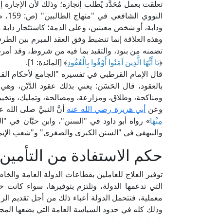
تعلقت بعمل مُحَدَّد يُطلب إنجازه؛ وذلك لأن الإجارة
النو
ودابة، أو شخص معينين، وعلى الذمة؛ كاستئجار دابة مو
وهذه العلاقة إنما تنضبط وفق العقد المبرم بين الطر
تضمنه من بنود، والتقيد بما فيه من شروط، وقد أمرت 
﴿
يَا أَيُّهَا الَّذِينَ آمَنُوا أَوْفُوا بِالْعُقُودِ
﴾ [المائدة: 1].
بالعقود، قال الحَسَن: يعني بذلك عقود الدَّيْن، وهي
ومناكحة، وطلاق، ومزارعة، ومصالحة، وتمليك، وتخيير،
وعن
أبي هريرة رضي الله عنه
أنَّ النبيَّ صلى الله 
مِنْهَا
» رواه أبو داود في "السنن"، وابن حبَّان في 
والبيهقي في "السنن الكبرى والصغرى" و"شعب الإيم
حكم الاستفادة من التأمين
توفير العلاج للعاملين بقطاعات الدولة العامة وال
التي تدعمها الدولة، وتلتزم بتوفيرها، سواء كانت 
معملية، فتتحمل الدولة أعباء ذلك من أجل تقديم الرعا
وذلك كله في حدود السياسة العامة التي يضعها الم