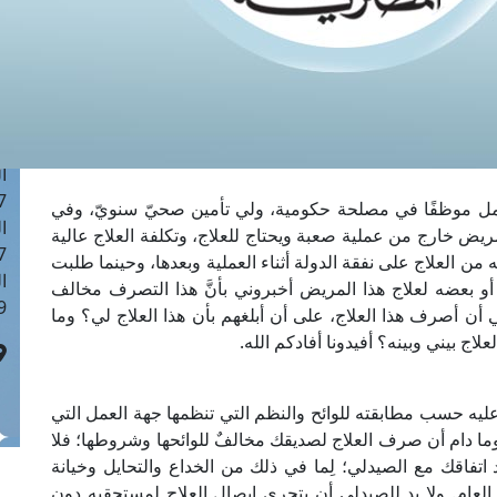
ا
 :42
ا
 :18
ا
 : 1
ا
7
أعمل موظفًا في مصلحة حكومية، ولي تأمين صحيّ سنويّ، وفي
ا
ريض خارج من عملية صعبة ويحتاج للعلاج، وتكلفة العلاج عالية
: 43
من العلاج على نفقة الدولة أثناء العملية وبعدها، وحينما طلبت
ا
و بعضه لعلاج هذا المريض أخبروني بأنَّ هذا التصرف مخالف
 :8
 أن أصرف هذا العلاج، على أن أبلغهم بأن هذا العلاج لي؟ وما
ج بيني وبينه؟ أفيدونا أفادكم الله.
يه حسب مطابقته للوائح والنظم التي تنظمها جهة العمل التي
، وما دام أن صرف العلاج لصديقك مخالفٌ للوائحها وشروطها؛ فلا
تفاقك مع الصيدلي؛ لِما في ذلك من الخداع والتحايل وخيانة
ال العام. ولا بد للصيدلي أن يتحرى إيصال العلاج لمستحقيه دون