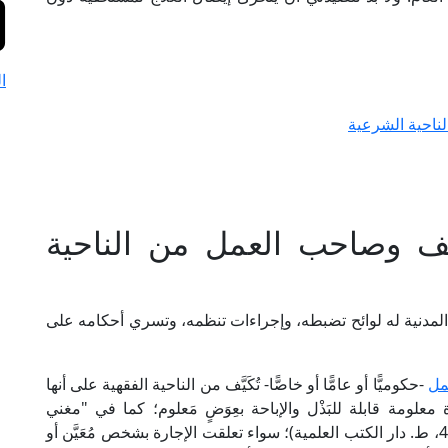
ا
ناحية الشرعية
ظف وصاحب العمل من الناحية
المدنية له لوائح تضبطه، وإجراءات تنظمه، وتسري أحكامه على
مل
-حكوميًّا أو عامًّا أو خاصًّا- تُكَيَّف من الناحية الفقهية على أنها
علومة قابلة للبَذْل والإباحة بعِوَضٍ مَعلوم؛ كما في "مغني
المحتاج" للعلامة الخطيب الشربيني الشافعي (3/ 438، ط. دار الكتب العلمية)؛ سواء تعلقت الإجارة بشخص مُعَيَّن أو