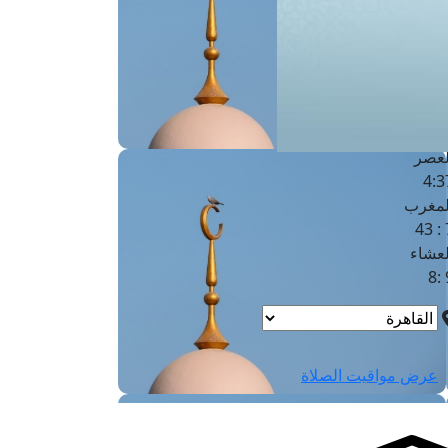
لفجر
4
لشروق
6
لظهر
1
لعصر
4:3
لمغرب
7 
لعشاء
9
عرض مواقيت الصلاة