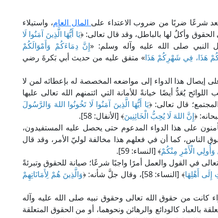
ُعد شرعًا ضربًا من ضروب الاعتداء على
المال العام
، واستيلاء
حقوق وأكلٌ لها بالباطل، وقد قال تعالى: ﴿
يَا أَيُّهَا الَّذِينَ آمَنُوا لَا
إِنَّ دِمَاءَكُمْ وَأَمْوَالَكُمْ
ِكُمْ هَذَا، فِي شَهْرِكُمْ هَذَا
» متفق عليه من حديث أبي بَكرةَ رضي
على إيصال هذا الدواء إلى مواضعه المخصصة له بإعطائه لمن لا
ئح يُعَدُّ أيضًا خيانةً للأمانة التي ائتمنهم الله تعالى عليها
لمجتمع؛ قال تعالى: ﴿
يَا أَيُّهَا الَّذِينَ آمَنُوا لَا تَخُونُوا اللهَ وَالرَّسُولَ
إِنَّ اللهَ لَا يُحِبُّ الْخَائِنِينَ
﴾ [الأنفال: 58].
تأمنون على هذا الدواء المدعوم حتى يحصل عليه المستفيدون،
ق الناس، كما أن في فعلهم هذا مخالفة لوليّ الأمر، وقد قال
 وَأُولِي الْأَمْرِ مِنْكُمْ
﴾ [النساء: 59].
لى في القول والعمل أمرًا واجبًا شرعًا؛ صيانة للحقوق وتبرئةً
ِ إِلَى أَهْلِهَا
﴾ [النساء: 58]، وقال جلَّ شأنه: ﴿
وَالَّذِينَ هُمْ لِأَمَانَاتِهِمْ
ء كانت من حقوق الله تعالى وحقوق نبيه صلى الله عليه وآله
قة بالعباد كالودائع والرهائن ونحوهما، أو من الحقوق المتعلقة