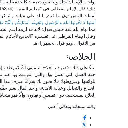
بواجب الإنسان تجاه وطنه ومجتمعه؛ كالخدمة العسكري
أمانات الناس دون ما فرض الله على عباده وائتمَنَهُ
آمَنُوا لَا تَخُونُوا اللهَ وَالرَّسُولَ وَتَخُونُوا أَمَانَاتِكُمْ وَأَنْتُمْ تَع
مما نهاه الله عنه فليس بعدل؛ لأنه قد لزمه اسم الخيان
من الأقوال، وهو قول الجمهور] اهـ.
الخلاصة
بناءً على ذلك: فصرف العلاج التأميني لكَ كموظف إن
جهة العمل التي تعمل بها، والتي التزمتَ بها عند 
للوائحها وشروطها؛ فلا يجوز لك شرعًا صرف هذا ال
الخداع والتحايل وخيانة الأمانة، وأخذ المال بغير حقّ
العلاج لمستحقيه دون تقصيرٍ أو تهاونٍ، وإلَّا فهو متحايل
والله سبحانه وتعالى أعلم.