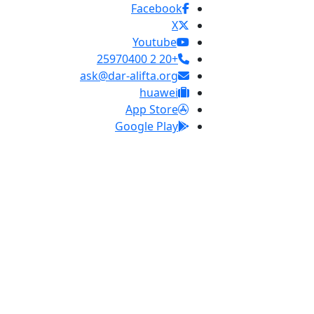
Facebook
X
Youtube
+20 2 25970400
ask@dar-alifta.org
huawei
App Store
Google Play