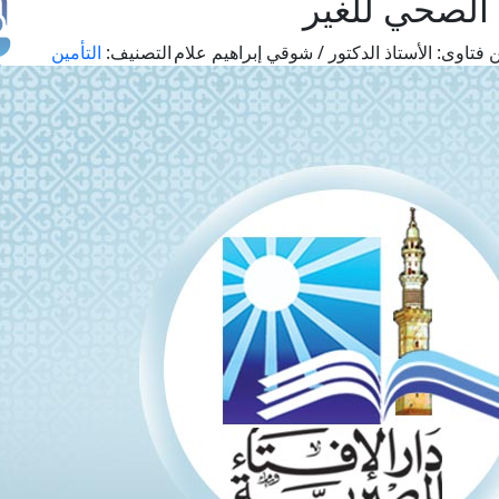
 الصحي للغير
 فتاوى:
الأستاذ الدكتور / شوقي إبراهيم علام
التصنيف:
التأمين
طل
اس
حج
ال
م
الق