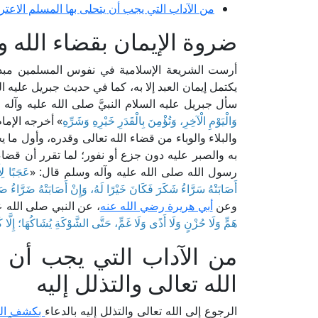
من الآداب التي يجب أن يتحلى بها المسلم الاع
ضروة الإيمان بقضاء الله و
أرست الشريعة الإسلامية في نفوس المسلمين مبدأ الإ
يكتمل إيمان العبد إلا به، كما في حديث جبريل عليه
سأل جبريل عليه السلام النبيَّ صلى الله عليه وآله 
وَالْيَوْمِ الْآخِرِ، وَتُؤْمِنَ بِالْقَدَرِ خَيْرِهِ وَشَرِّهِ
» أخرجه الإم
والبلاء والوباء من قضاء الله تعالى وقدره، وأول ما يج
به والصبر عليه دون جزع أو نفور؛ لما تقرر أن قضا
رسول الله صلى الله عليه وآله وسلم قال: «
عَجَبًا لِأ
أَصَابَتْهُ سَرَّاءُ شَكَرَ فَكَانَ خَيْرًا لَهُ، وَإِنْ أَصَابَتْهُ ضَرَّاءُ صَ
وعن
أبي هريرة رضي الله عنه
، عن النبي صلى الله ع
هَمٍّ وَلَا حُزْنٍ وَلَا أَذًى وَلَا غَمٍّ، حَتَّى الشَّوْكَةِ يُشَاكُهَا؛ إِلَّا ك
من الآداب التي يجب أن ي
الله تعالى والتذلل إليه
الرجوع إلى الله تعالى والتذلل إليه بالدعاء
بكشف الضر