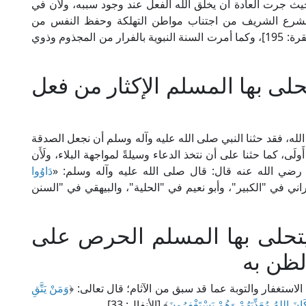
حيث جرت العادة أن يخلق الله الفعل عند وجود سببه، ولأن في
 به الشرع الشريف من اجتناب مواطن التهلكة وحفظ النفس من
﴾ [البقرة: 195]، وكما أمرت السنة النبوية بالفرار من المجذوم وذوي
لى بها المسلم الإكثار من فعل
لله، فقد حثنا النبي صلى الله عليه وآله وسلم أن نجعل الصدقة
لَى، كما حثنا على أن نتخذ الدعاء وسيلةً لمواجهة البلاء، ولَأَن
د رضي الله عنه قال: قال صلى الله عليه وآله وسلم: «
دَاوُوا
اني في "الكبير"، وأبو نعيم في "الحلية"، والبيهقي في "السنن
يتحلى بها المسلم الحرص على
لظن به
ستغفار والتوبة عما قد سبق من الآثام؛ قال تعالى: ﴿
وَمَنْ يَتَّقِ
َانَ اللهُ مُعَذِّبَهُمْ وَهُمْ يَسْتَغْفِرُونَ
﴾ [الأنفال: 33].