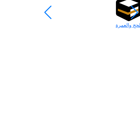
لحج والعمرة
رمضان