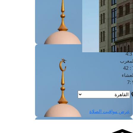
لفجر
4
لشروق
6
لظهر
1
لعصر
4:3
لمغرب
7 
لعشاء
9
عرض مواقيت الصلاة