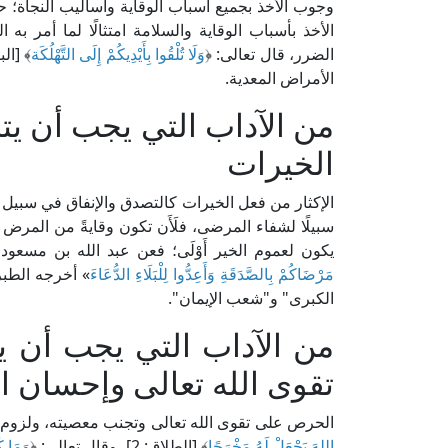
وجوب الأخذ بجميع أسباب الوقاية وأساليب النجاة؛ 
الأخذ بأسباب الوقاية والسلامة امتثالًا لما أمر
الضرر، قال تعالى: ﴿
وَلَا تُلْقُوا بِأَيْدِيكُمْ إِلَى التَّهْلُكَة
الأمراض المعدية.
من الآداب التي يجب أن يتح
الخيرات
الإكثار من فعل الخيرات كالتصدق والإنفاق في سبيل ا
سبيلًا لشفاء المرضى، فلَأَن تكون وقايةً من المرض أَو
يكون لعموم الخير أَوْلَى؛ فعن عبد الله بن مسعو
مَرْضَاكُمْ بِالصَّدَقَةِ وَأَعِدُّوا لِلْبَلَاءِ الدُّعَاءَ
» أخرجه الطبر
الكبرى" و"شعب الإيمان".
من الآداب التي يجب أن 
تقوى الله تعالى وإحسان ا
الحرص على تقوى الله تعالى وتجنب معصيته، ولزوم الا
اللهَ يَجْعَلْ لَهُ مَخْرَجًا
﴾ [الطلاق: 2]، وقال تعالى: ﴿
وَمَا ك