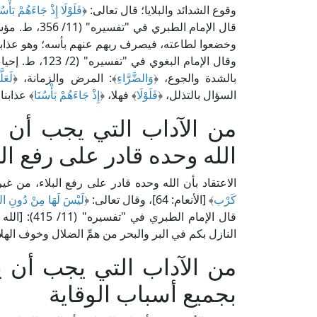
وقوع الشدائد والبلايا؛ قال تعالى: ﴿
فَلَوْلَا إِذْ جَاءَهُمْ بَأْس
قال الإمام ال
وخضعوا لطاعته، فيصرف ربهم عنهم بأسه؛ وهو عذابه]
وقال الإمام البغوي في "تفسيره" (2/ 123، ط. إحياء التراث): [﴿
بالشدة والجوع، ﴿
وَالضَّرَّاءِ
﴾: المرض والزمانة، ﴿
لَعَل
السؤال بالتذلل، ﴿
فَلَوْلَا
﴾ فهلا، ﴿
إِذْ جَاءَهُمْ بَأْسُنَا
﴾ عذابنا،
من الآداب التي يجب أن يت
الله وحده قادر على رفع الب
الاعتقاد بأن الله وحده قادر على رفع البلاء، من غير
كَرْب
﴾ [الأنعام: 64]، وقال تعالى: ﴿
لَيْسَ لَهَا مِنْ دُونِ ال
قال الإمام 
النازل بكم في البر والبحر من همِّ الضلال وخوف الهل
من الآداب التي يجب أن ي
بجميع أسباب الوقاية