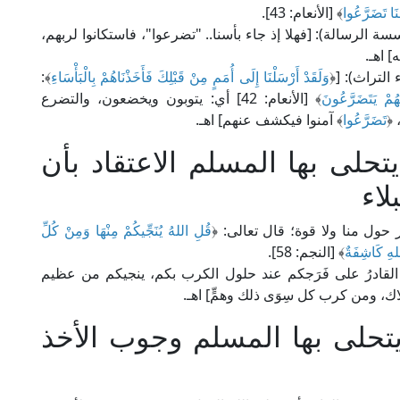
ُنَا تَضَرَّعُوا
﴾ [الأنعام: 43].
طبري في "تفسيره" (11/ 356، ط. مؤسسة الرسالة): [فهلا إذ جاء بأسنا.. "تضرعوا"، فاستكانوا لربهم،
 اهـ.
وَلَقَدْ أَرْسَلْنَا إِلَى أُمَمٍ مِنْ قَبْلِكَ فَأَخَذْنَاهُمْ بِالْبَأْسَاءِ
﴾:
َّهُمْ يَتَضَرَّعُونَ
﴾ [الأنعام: 42] أي: يتوبون ويخضعون، والتضرع
 ﴿
تَضَرَّعُوا
﴾ آمنوا فيكشف عنهم] اهـ.
حلى بها المسلم الاعتقاد بأن
لاء
 حول منا ولا قوة؛ قال تعالى: ﴿
قُلِ اللهُ يُنَجِّيكُمْ مِنْهَا وَمِنْ كُلِّ
لهِ كَاشِفَةٌ
﴾ [النجم: 58].
الطبري في "تفسيره" (11/ 415): [الله القادرُ على فَرَجكم عند حلول الكرب بكم، ينجيكم من عظيم
اك، ومن كرب كل سِوَى ذلك وهمٍّ] اهـ.
تحلى بها المسلم وجوب الأخذ