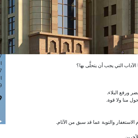
ا
 :43
ا
 :18
ا
 : 0
ا
7
ا
آداب التي يجب أن يتحلَّى بها؟
: 42
ا
 :7
ضر ورفع البلاء.
حول منا ولا قوة.
لاستغفار والتوبة عما قد سبق من الآثام.
لآخرين.