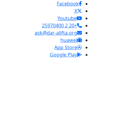
Facebook
X
Youtube
+20 2 25970400
ask@dar-alifta.org
huawei
App Store
Google Play