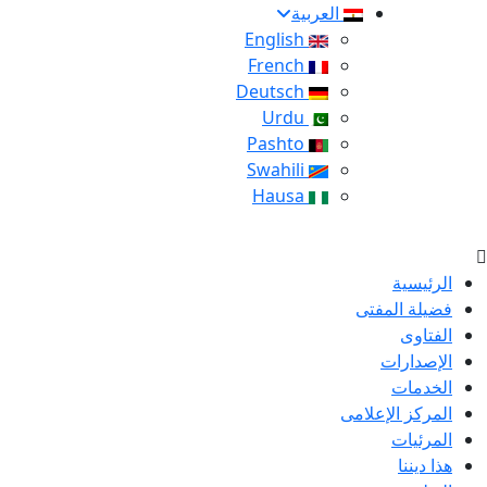
العربية
English
French
Deutsch
Urdu
Pashto
Swahili
Hausa
الرئيسية
فضيلة المفتى
الفتاوى
الإصدارات
الخدمات
المركز الإعلامى
المرئيات
هذا ديننا