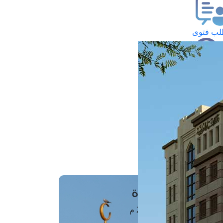
ب فتوى
تعلام عن فتوى
ز موعد
فتوى الهاتفية
َواقِيتُ الصَّـــلاة
اهرة · 09 أغسطس 2026 م