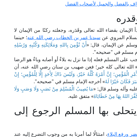
تراف بالفضل والجميل لأصحاب الفضل
قدره
يمان بقضاء الله تعالى وقَدَره، وجعلته ركنًا من الإيمان لا
 السلام المروي عن
سيدنا عمر بن الخطاب رضي الله عنه
؛ حينما
وسلم عن الإيمان، قال: «
أَنْ تُؤْمِنَ بِاللهِ وَمَلَائِكَتِهِ وَكُتُبِهِ وَرُسُلِهِ
ام مسلم في "صحيحه".
ب على المسلم فعله إذا ما نزل به بلاءٌ أو أصابه وباءٌ هو الرضا
ء الله تعالى كله خير؛ فعن صهيب بن سنان رضي الله عنه، أن
َمْرِ الْمُؤْمِنِ؛ إِنَّ أَمْرَهُ كُلَّهُ خَيْرٌ، وَلَيْسَ ذَاكَ لِأَحَدٍ إِلَّا لِلْمُؤْمِنِ؛ إِنْ
بَرَ فَكَانَ خَيْرًا لَهُ
» أخرجه الإمام مسلم في "صحيحه".
ليه وآله وسلم قال: «
مَا يُصِيبُ الْمُسْلِمَ مِنْ نَصَبٍ وَلَا وَصَبٍ وَلَا
َفَّرَ اللهُ بِهَا مِنْ خَطَايَاهُ
» متفق عليه.
تحلى بها المسلم الرجوع إلى
 ورفع البلاء
، امتثالًا لما أمرنا به من وجوب التضرع إليه عند