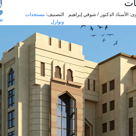
ات
ى:
الأستاذ الدكتور / شوقي إبراهيم
التصنيف:
مستجدات
طل
ونوازل
اس
حج
ال
م
الق