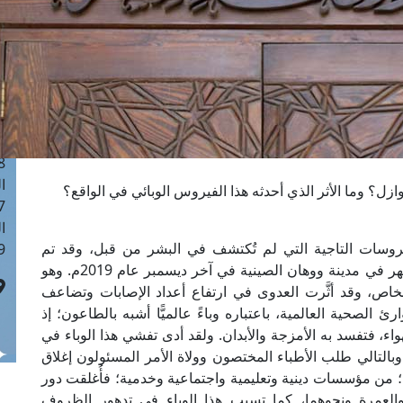
ا
 :41
ا
 :17
ا
 : 1
ا
8
ا
: 44
ا
وسات التاجية التي لم تُكتشف في البشر من قبل، وقد تم
 :9
اكتشافه بسبب حالات الالتهاب الرئوي التي بدأت تظهر في مدينة ووهان الصينية في آخر ديسمبر عام 2019م. وهو
ص، وقد أثَّرت العدوى في ارتفاع أعداد الإصابات وتضاعف
لصحية العالمية، باعتباره وباءً عالميًّا أشبه بالطاعون؛ إذ
اء، فتفسد به الأمزجة والأبدان. ولقد أدى تفشي هذا الوباء في
بالتالي طلب الأطباء المختصون وولاة الأمر المسئولون إغلاق
س؛ من مؤسسات دينية وتعليمية واجتماعية وخدمية؛ فأُغلقت دور
والعمرة ونحوهما، كما تسبب هذا الوباء في تدهور الظروف