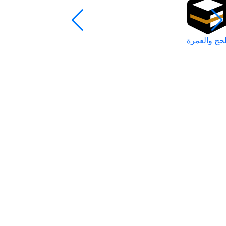
لحج والعمرة
رمضان