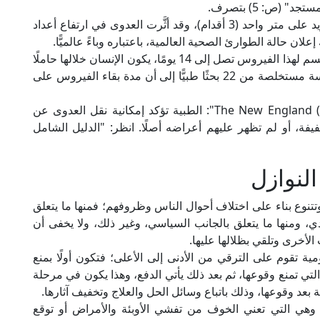
 (ص: 5) بتصرف.
ولذلك يجب الابتعاد عن الشخص المريض بمسافة تزيد على متر واحد (3 أقدام)، وقد أثَّرت العدوى في ارتفاع أعداد
 حالة الطوارئ الصحية العالمية، باعتباره وباءً عالميًّا.
كما أفادت منظمة الصحة العالمية أن مدة حضانة الجسم لهذا الفيروس تصل إلى 14 يومًا، يكون الإنسان خلالها حاملًا
للفيروس ومصدرًا لانتقاله للآخرين، كما توصلت دراسة مستخلصة من 22 بحثًا طبيًّا إلى أن مدة بقاء الفيروس على
كما أن هناك دراسات صينية نشرتها دورية "(NEJM) The New England": الطبية تؤكد إمكانية نقل العدوى عن
 أو لم تظهر عليهم أعراضه أصلًا. انظر: "الدليل الشامل
لنوازل
وتتنوع بناء على اختلاف أحوال الناس وظروفهم؛ فمنها ما يتعلق
دي، ومنها ما يتعلق بالجانب السياسي، وغير ذلك، ولا يخفى أن
الأخرى وتلقي بظلالها عليها.
ة تقوم على الترقي من الأدنى إلى الأعلى؛ فتكون أولًا بمنع
لتي تمنع وقوعها، ثم بعد ذلك يأتي الدفع، وهذا يكون في مرحلة
 بعد وقوعها، وذلك باتباع وسائل الحل والعلاج وتخفيف آثارها.
ة؛ وهي التي تعني الخوف من تفشي الأوبئة والأمراض أو توقع