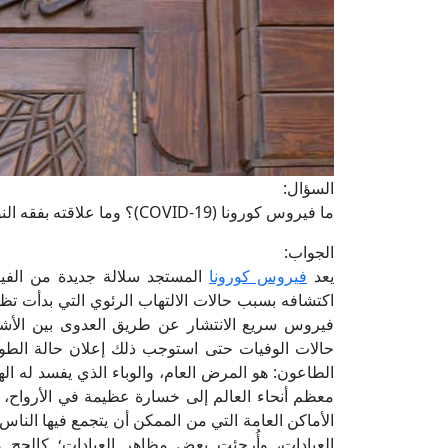
السؤال:
ما فيروس كورونا (COVID-19)؟ وما علاقته بفقه النوازل؟ وما الأثر الذي أحدثه هذا الفيروس الوبائي في الواقع؟
الجواب:
يعد
فيروس كورونا
المستجد سلالة جديدة من الفير
فيروس سريع الانتشار عن طريق العدوى بين الأشخا
حالات الوفيات حتى استوجب ذلك إعلان حالة الطوارئ ا
الطاعون: هو المرض العام، والوباء الذي يفسد له الهو
معظم أنحاء العالم إلى خسارة عظيمة في الأرواح، و
الأماكن العامة التي من الممكن أن يتجمع فيها النا
العبادات، وأُرجئت بعض مظاهر العبادات؛ كالحج 