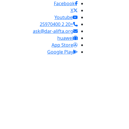
Facebook
X
Youtube
+20 2 25970400
ask@dar-alifta.org
huawei
App Store
Google Play