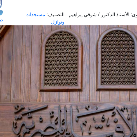
ى:
الأستاذ الدكتور / شوقي إبراهيم
التصنيف:
مستجدات
طل
ونوازل
اس
حج
ال
م
الق