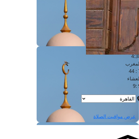
لفجر
4
لشروق
6
لظهر
1
لعصر
4:3
لمغرب
7 
لعشاء
9
عرض مواقيت الصلاة