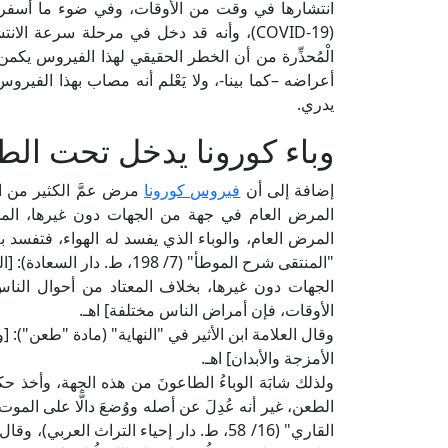
انتشارها في وقت من الأوقات، وفي ضوء ما أسفرت عن
(COVID-19)، وأنه قد دخل في مرحلة سرعة الا
الْمُحذِّرة من أن الخطر الحقيقي لهذا الفيروس يك
أعراضه –كما بينا-، ولا يَعْلم أنه مصاب بهذا الفي
يدري.
وباء كورونا يدخل تحت ال
إضافة إلى أن
فيروس كورونا
مرض عمَّ الكثير من النا
المرض العام في جهة من الجهات دون غيرها، المخ
المرض العام، والوباء الذي يفسد له الهواء، فتفسد به
"المنتقى شرح الموطأ" (7/ 98
الجهات دون غيرها، بخلاف المعتاد من أحوال الناس
الأوقات، فإن أمراض الناس مختلفة] اهـ.
وقال العلامة ابن الأثير في "النهاية" (مادة "طعن"): 
الأمزجة والأبدان] اهـ.
ولذلك شابَهَ الوباءُ الطاعونَ من هذه الجهة، وأخ
الطعن، غير أنه عُدِلَ عن أصله ووُضعَ دالًّا على الم