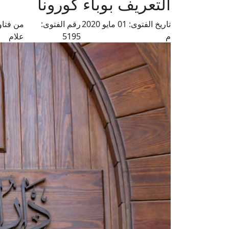
التعريف بوباء كورونا
تاريخ الفتوى:
01 مايو 2020
رقم الفتوى:
من فتاو
م
5195
علام