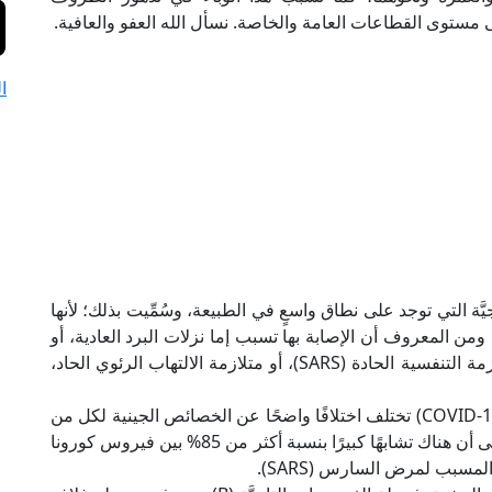
ا على مستوى القطاعات العامة والخاصة. نسأل الله العفو والعافية.
ا
ة التي توجد على نطاق واسعٍ في الطبيعة، وسُمِّيت بذلك؛ لأنها
من المعروف أن الإصابة بها تسبب إما نزلات البرد العادية، أو
متلازمة الشرق الأوسط التنفسية (MERS)، أو المتلازمة التنفسية الحادة (SARS)، أو متلازمة الالتهاب الرئوي الحاد،
"كوفيد" (COVID-19) تختلف اختلافًا واضحًا عن الخصائص الجينية لكل من
فيروسي (SARS) و(MERS)، وتشير الأبحاث الحالية إلى أن هناك تشابهًا كبيرًا بنسبة أكثر من 85% بين فيروس كورونا
سبب لمرض السارس (SARS).