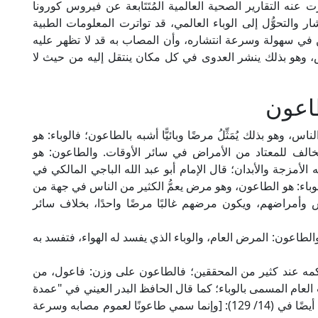
ه التقارير الصحية العالمية المُتَتَابعة عن فيروس كورونا
نتشار والتحوُّل إلى الوباء العالمي، قد تواترت المعلومات الطبية
من في سهولة وسرعة انتشاره، وأن المصاب به قد لا تظهر عليه
روس، وهو بذلك ينشر العدوى في كل مكان ينتقل إليه من حيث لا
طاعون
س، وهو بذلك يُمَثِّلُ مرضًا وبائيًّا أشبه بالطاعون؛ فالوباء: هو
الف للمعتاد من الأمراض في سائر الأوقات. والطاعون: هو
 الأمزجة والأبدان؛ قال الإمام أبو عبد الله الباجي المالكي في
1، ط. دار السعادة): [الوباء: هو الطاعون، وهو مرض يعمُّ الكثير من الناس في جهة من
 وأمراضهم، ويكون مرضهم غالبًا مرضًا واحدًا، بخلاف سائر
[والطاعون: المرض العام، والوباء الذي يفسد له الهواء، فتفسد به
ذ حكمه عند كثير من المحققين؛ فالطاعون على وزن: فاعول، من
وت العام المسمى بالوباء؛ كما قال الحافظ البدر العيني في "عمدة
القاري" (16/ 58، ط. دار إحياء التراث العربي)، وقال أيضًا في (14/ 129): [وإنما سمي طاعونًا لعموم مصابه وسرعة