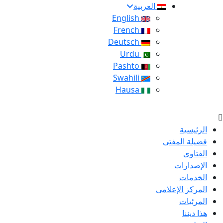
العربية
English
French
Deutsch
Urdu
Pashto
Swahili
Hausa
الرئيسية
فضيلة المفتى
الفتاوى
الإصدارات
الخدمات
المركز الإعلامى
المرئيات
هذا ديننا