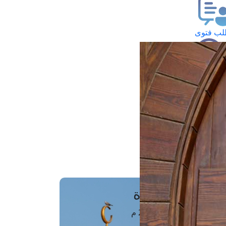
ب فتوى
تعلام عن فتوى
ز موعد
فتوى الهاتفية
َواقِيتُ الصَّـــلاة
اهرة · 07 أغسطس 2026 م