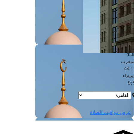
لفجر
4
لشروق
6
لظهر
1
لعصر
4:3
لمغرب
7 
لعشاء
9
عرض مواقيت الصلاة