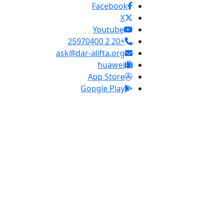
Facebook
X
Youtube
+20 2 25970400
ask@dar-alifta.org
huawei
App Store
Google Play