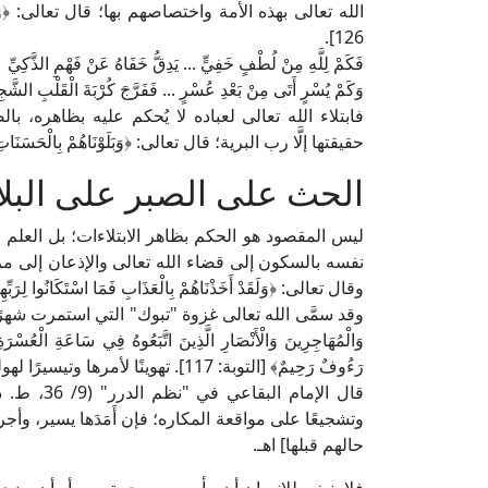
الله تعالى بهذه الأمة واختصاصهم بها؛ قال تعالى: ﴿وَمَا جَعَلَه
126].
فَكَمْ لِلَّهِ مِنْ لُطْفٍ خَفِيٍّ ... يَدِقُّ خَفَاهُ عَنْ فَهْمِ الذَّكِيِّ
وَكَمْ يُسْرٍ أَتَى مِنْ بَعْدِ عُسْرٍ ... فَفَرَّجَ كُرْبَةَ الْقَلْبِ الشَّجِ
فابتلاء الله تعالى لعباده لا يُحكم عليه بظاهره، با
حقيقتها إلَّا رب البرية؛ قال تعالى: ﴿وَبَلَوْنَاهُمْ بِالْحَسَنَاتِ وَال
الحث على الصبر على البلا
ليس المقصود هو الحكم بظاهر الابتلاءات؛ بل العلم بق
وقال تعالى: ﴿وَلَقَدْ أَخَذْنَاهُمْ بِالْعَذَابِ فَمَا اسْتَكَانُوا لِرَبِّه
وقد سمَّى الله تعالى غزوة "تبوك" التي استمرت شهرًا "ساعة
وَالْمُهَاجِرِينَ وَالْأَنْصَارِ الَّذِينَ اتَّبَعُوهُ فِي سَاعَةِ الْعُسْرَةِ
رَءُوفٌ رَحِيمٌ﴾ [التوبة: 117]. تهوينًا لأمرها وتيسيرًا لهولها، وإخبارًا بعِظَمِ أجرها.
قال الإمام
وتشجيعًا على مواقعة المكاره؛ فإن أَمَدَها يسير، و
حالهم قبلها] اهـ.