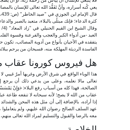
فلا ينبغي للإنسان أن ييأس من رحمة ربه، أو أن يضجر
يعي كُنه أسراره، وأنَّ تَفَقُّدَ الله تعالى للإنسان با
قا
كثرة الدعاء؛ فإنك مبتلًى بالبلاء، متعبد بالصبر والدعاء
العبد -من أدواء الكبر والعجب والفرعنة وقسوة القلب
يتفقده في الأحيان بأنواع من أدوية المصائب، تكون حم
الفاسدة الرديئة المهلكة منه، فسبحان من يرحم ببلائه، 
هل فيروس كورونا عقاب من
هذا الوباء الواقع في شرق الأرض وغربها أمرٌ غيبي لا ي
تعالى مالا نعلمه، وعلى من يدعي ذلك أن يرجع إلى 
عقاب من الله لا يصح؛ لأنه سبحانه لا تنفعه طاعة عبا
إذا أراده، بالإضافة إلى أن مثل هذه المحن والشدائ
عهد السلف الصالح رضوان الله عليهم، ولم يتعاملوا م
معه بالرضا والقبول والتسليم لمراد الله تعالى منهم، و
الخلاصة