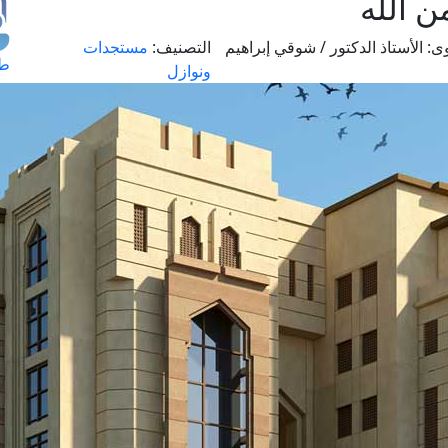
 الله
ى:
الأستاذ الدكتور / شوقي إبراهيم
التصنيف:
مستجدات
طل
ونوازل
اس
حج
ال
م
الق