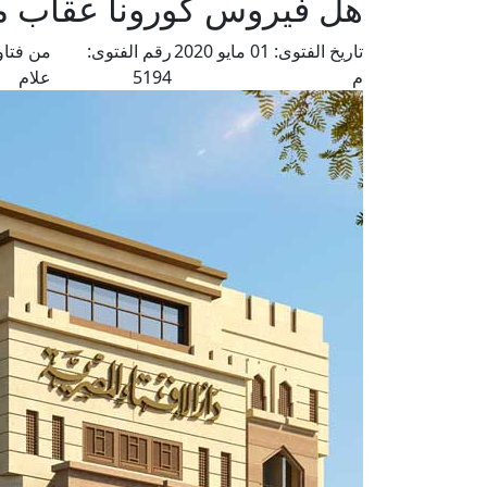
هل فيروس كورونا عقاب من
تاريخ الفتوى:
01 مايو 2020
رقم الفتوى:
من فتاو
م
5194
علام