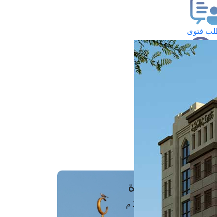
ب فتوى
تعلام عن فتوى
ز موعد
فتوى الهاتفية
َواقِيتُ الصَّـــلاة
اهرة · 07 أغسطس 2026 م