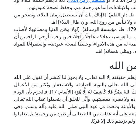
 من الدعاء، أو
يستطيل زمن البلاء
؛ لأنه لا يعلم حكمة البلاء، ولا
لمصائب والابتلاءات إنما هو رحمة بهم، وحفظ لصحة عبوديتهم.
ل الإمام ابن الجوزي في "صيد الخاطر" (ص: 439، ط. دار القلم): [فإياك إياك أن تستطيل زمان البلاء، وتضجر من
، ولا تيأس من روح الله، وإن طال البلاء] اهـ.
وقال الشيخ ابن القيم الحنبلي في "زاد المعاد" (4/ 179، ط. مؤسسة الرسالة): [لولا مِحَن الدنيا ومصائبها: لأصاب
- ما هو سبب هلاكه عاجلًا وآجلًا، فمن رحمة أرحم الراحمين أن
ية له من هذه الأدواء، وحفظًا لصحة عبوديته، واستفراغًا للمواد
ويبتلي بنعمائه] اهـ.
 الله
علم حقيقته إلا الله تعالى، ولا يجوز لنا كبشر أن نقول على الله
الله تعالى بالتوبة الصادقة والاستغفار ويُكثر من الأعمال
الصالحة، فهذا كله من أسباب رفع البلاء: ﴿وَإِنْ يَمْسَسْكَ اللهُ بِضُرٍّ فَلَا كَاشِفَ لَهُ إِلَّا هُوَ﴾ [الأنعام: 17]. فالجزم بأن الوباء
ده ولا تضره معصيتهم، وأنَّى للخلق أن يتحملوا عقاب الله تعالى
د والأوبئة وقعت في عهد النبي صلى الله عليه وآله وسلم، وفي
عه على أنه عقاب من الله تعالى أو طرد من رحمته؛ بل تعاملوا
لم يزدهم ذلك إلا قربًا.