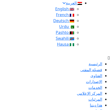
العربية
English
French
Deutsch
Urdu
Pashto
Swahili
Hausa
الرئيسية
فضيلة المفتى
الفتاوى
الإصدارات
الخدمات
المركز الإعلامى
المرئيات
هذا ديننا