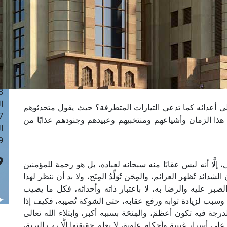
ا
 :41
ا
 :17
ا
 : 1
ا
8
ا
على أعدائه كما تدعي التيارات المتطرفة؟ حيث يقول متحدثوهم
: 44
ت هذا الزمان وأشياعهم ومنتخبيهم وعبيدهم وجنودهم عذابًا من
ا
 :9
إلَّا أنه ليس عقابًا منه سبحانه لعباده، بل هو رحمة للمؤمنين
 تُظهر العزائم، والمِحَن تُوَلِّدُ المِنَح، ولا بد أن ننظر لهذا
الصبر عليه والرضا به، لا باعتبار ذاته وأحداثه، فكل ما يصيب
 وسبب لزيادة ثوابه ورفع عقابه، حتى الشوكة تُصيبه، فكيف إذا
ة فيه تكون أعظمَ، والمِنحَة بسببه أكبر، وابتلاء الله تعالى
على أسرار غيبية وأحكامٍ علوية، لا يعلم حقيقتها إلَّا رب البرية،