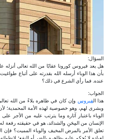
السؤال:
هل يعد فيروس كورونا عقابًا من الله تعالى أنزله 
بأن هذا الوباء أرسله الله بقدرته على أتباع طواغي
عنده. فما رأي الشرع في ذلك؟
الجواب:
هذا ال
فيروس
وإن كان في ظاهره بلاءً من الله تعالى، 
وبشرى لهم، وهو خصوصية لهذه الأمة المحمدية؛ لأن الشدائد
الوباء باعتبار آثاره وما يترتب عليه من الأجر على 
الإنسان من المِحَنِ والشدائد، هو في حقيقته رفعة له
تعلق الأمر بالمرض المخيف والوباء المميت؟ فإن الدرج
لعباده لا يُحكم عليه بظاهره بالضر أو النفع؛ لانطوائه 