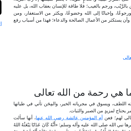
 بالرَّيْب، ورجم بالغيب؛ فلا طاقة للإنسان بعقاب الله، بل عليه
ورجوعًا، وإخباتًا إلى الله وخضوعًا، ويكثر من الاستغفار، ومن
 وأن يستكثر من الأعمال الصالحة والدعاء؛ فهذا من أسباب رفع
ا
عالى
نما هي رحمة من الله تعالى
ته اللطف، ويسوق في مجرياته الخير، والمِحَن تأتي في طياتها
الأمر يحتاج لمزيدٍ من الصبر والثبات.
عالى لهم؛ فعن
أم المؤمنين عائشة رضي الله عنها
، أنها سألت
ه صلى الله عليه وآله وسلم: «أَنَّهُ كَانَ عَذَابًا يَبْعَثُهُ اللهُ