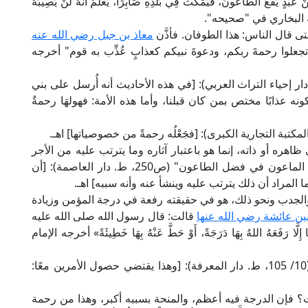
عَبْدٍ يَقَعُ الطَّاعُونُ، فَيَمْكُثُ فِي بَلَدِهِ صَابِرًا، يَعْلَمُ أَنَّهُ لَنْ يُصِيبَهُ
يدِ» أخرجه البخاري في "صحيحه".
ى قال الناس: هذا الطوفان. فأذَّن
معاذ بن جبل رضي الله عنه
تجعلوا رحمةَ ربكم، ودعوةَ نبيكم كعذابٍ عُذِّب به قوم" أخرجه
م النووي في "شرح مسلم" (14/ 204، ط. دار إحياء التراث العربي): [في هذه الأحاديث أنه أُرسل على بني
نه عذابًا مختص بمن كان قبلنا، وأما هذه الأمة: فهولهَا رحمةٌ
اهره أو ذاته، إنما هو باعتبار آثاره وما يترتب عليه من الأجر
والثواب؛ قال الحافظ ابن حجر العسقلاني في "بذل الماعون في فضل الطاعون" (ص250، ط. دار العاصمة): [أن
 المراد أن ذلك يترتب عليه وينشأ عنه وأنه سببه] اهـ.
والجدب ونحو ذلك، هو في حقيقته رفعة في درجة المؤمن وزيادة
نين عائشة رضي الله عنها
قالت: قال رسول الله صلى الله عليه
َّا رَفَعَهُ اللهُ بِهَا دَرَجَةً، أَوْ حَطَّ عَنْهُ بِهَا خَطِيئَةً» أخرجه الإمام
قال الحافظ ابن حجر العسقلاني في "فتح الباري" (10/ 105، ط. دار المعرفة): [وهذا يقتضي حصول الأمرين معًا:
ت؟ فإن الدرجة فيه أعظم، والمنحة بسببه أكبر، وهذا من رحمة