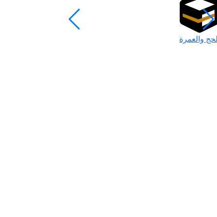
لحج والعمرة
رمضان