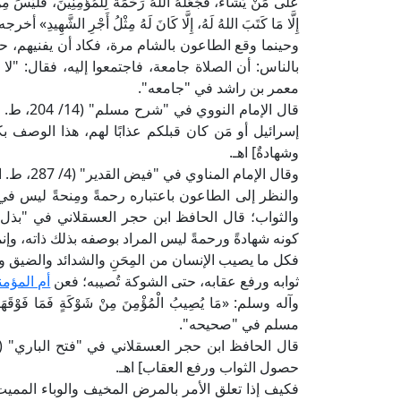
عَلَى مَنْ يَشَاءُ، فَجَعَلَهُ اللهُ رَحْمَةً لِلْمُؤْمِنِينَ، فَلَيْسَ مِنْ 
إِلَّا مَا كَتَبَ اللهُ لَهُ، إِلَّا كَانَ لَهُ مِثْلُ أَجْرِ الشَّهِ
وحينما وقع الطاعون بالشام مرة، فكاد أن يفنيهم، حت
بالناس: أن الصلاة جامعة، فاجتمعوا إليه، فقال: "لا 
معمر بن راشد في "جامعه".
قال الإما
إسرائيل أو مَن كان قبلكم عذابًا لهم، هذا الوصف بكو
وشهادةٌ] اهـ.
وقال الإمام المناوي في "فيض القدير" (4/ 287، ط. المكتبة التجارية الكبرى): [فجَعْلُه رحمةً من خصوصياتها] اهـ.
والنظر إلى الطاعون باعتباره رحمةً ومِنحةً ليس في ظ
كونه شهادةً ورحمةً ليس المراد بوصفه بذلك ذاته، وإنما
فكل ما يصيب الإنسان من المِحَنِ والشدائد والضيق 
ثوابه ورفع عقابه، حتى الشوكة تُصيبه؛ فعن
أم المؤم
وآله وسلم: «مَا يُصِيبُ الْمُؤْمِنَ مِنْ شَوْكَةٍ فَمَا فَوْقَهَا إِل
مسلم في "صحيحه".
حصول الثواب ورفع العقاب] اهـ.
فكيف إذا تعلق الأمر بالمرض المخيف والوباء الممي