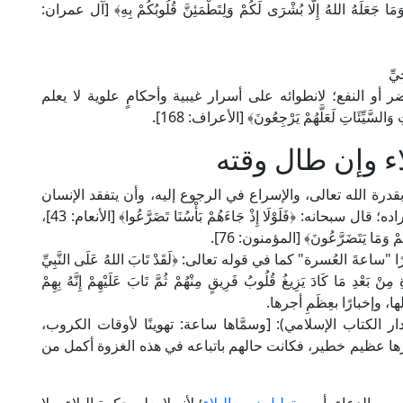
ُ اللهُ إِلَّا بُشْرَى لَكُمْ وَلِتَطْمَئِنَّ قُلُوبُكُمْ بِهِ﴾ [آل عمران:
يِّ
لضر أو النفع؛ لانطوائه على أسرار غيبية وأحكامٍ علوية لا يعلم
سَّيِّئَاتِ لَعَلَّهُمْ يَرْجِعُونَ﴾ [الأعراف: 168].
ء وإن طال وقته
درة الله تعالى، والإسراع في الرجوع إليه، وأن يتفقد الإنسان
نفسه بالسكون إلى قضاء الله تعالى والإذعان إلى مراده؛ قال سبحانه: ﴿فَلَوْلَا إِذْ جَاءَهُمْ بَأْسُنَا تَضَرَّعُوا﴾ [الأنعام: 43]،
ِمْ وَمَا يَتَضَرَّعُونَ﴾ [المؤمنون: 76].
َ العُسرة" كما في قوله تعالى: ﴿لَقَدْ تَابَ اللهُ عَلَى النَّبِيِّ
 مِنْ بَعْدِ مَا كَادَ يَزِيغُ قُلُوبُ فَرِيقٍ مِنْهُمْ ثُمَّ تَابَ عَلَيْهِمْ إِنَّهُ بِهِمْ
 البقاعي في "نظم الدرر" (9/ 36، ط. دار الكتاب الإسلامي): [وسمَّاها ساعة: تهوينًا لأوقات الكروب،
أجرها عظيم خطير، فكانت حالهم باتباعه في هذه الغزوة أكمل من