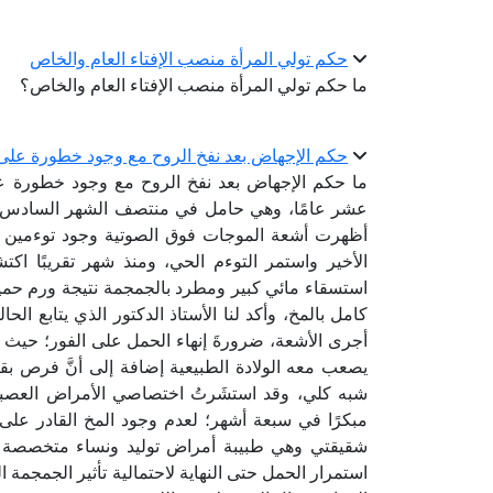
حكم تولي المرأة منصب الإفتاء العام والخاص
ما حكم تولي المرأة منصب الإفتاء العام والخاص؟
حكم الإجهاض بعد نفخ الروح مع وجود خطورة على 
ما حكم الإجهاض بعد نفخ الروح مع وجود خطورة عل
عشر عامًا، وهي حامل في منتصف الشهر السادس، و
أظهرت أشعة الموجات فوق الصوتية وجود توءمين أح
الأخير واستمر التوءم الحي، ومنذ شهر تقريبًا اكت
استسقاء مائي كبير ومطرد بالجمجمة نتيجة ورم حم
كامل بالمخ، وأكد لنا الأستاذ الدكتور الذي يتابع ا
أجرى الأشعة، ضرورةَ إنهاء الحمل على الفور؛ حيث 
يصعب معه الولادة الطبيعية إضافة إلى أنَّ فرص بقاء 
شبه كلي، وقد استشَرتُ اختصاصي الأمراض العصبية
مبكرًا في سبعة أشهر؛ لعدم وجود المخ القادر على 
شقيقتي وهي طبيبة أمراض توليد ونساء متخصصة 
استمرار الحمل حتى النهاية لاحتمالية تأثير الجمجمة