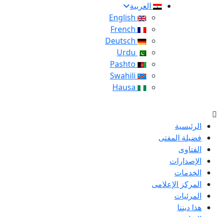
العربية
English
French
Deutsch
Urdu
Pashto
Swahili
Hausa
الرئيسية
فضيلة المفتى
الفتاوى
الإصدارات
الخدمات
المركز الإعلامى
المرئيات
هذا ديننا