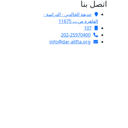
اتصل بنا
حديقة الخالدين - الدراسة -
القاهرة ص.ب 11675
107
202-25970400
info@dar-alifta.org