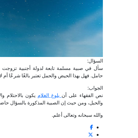
السؤال:
سأل في صبية مسلمة تابعة ‏لدولة أجنبية تزوجت م
حامل. فهل بهذا الحيض والحمل ‏تعتبر بالغًا شرعًا أم لا
الجواب:
نص الفقهاء على أن
بلوغ الغلام
يكون ‏بالاحتلام وا
‏والحبل، ومن حيث إن الصبية المذكورة ‏بالسؤال حاضت
والله سبحانه وتعالى أعلم.‏