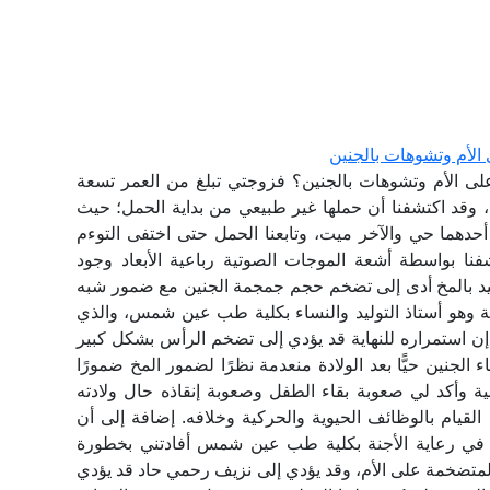
الأم وتشوهات بالجنين
ى الأم وتشوهات بالجنين؟ فزوجتي تبلغ من العمر تسعة
قد اكتشفنا أن حملها غير طبيعي من بداية الحمل؛ حيث
دهما حي والآخر ميت، وتابعنا الحمل حتى اختفى التوءم
شفنا بواسطة أشعة الموجات الصوتية رباعية الأبعاد وجود
يد بالمخ أدى إلى تضخم حجم جمجمة الجنين مع ضمور شبه
لحالة وهو أستاذ التوليد والنساء بكلية طب عين شمس، والذي
إن استمراره للنهاية قد يؤدي إلى تضخم الرأس بشكل كبير
الجنين حيًّا بعد الولادة منعدمة نظرًا لضمور المخ ضمورًا
 وأكد لي صعوبة بقاء الطفل وصعوبة إنقاذه حال ولادته
القيام بالوظائف الحيوية والحركية وخلافه. إضافة إلى أن
في رعاية الأجنة بكلية طب عين شمس أفادتني بخطورة
 المتضخمة على الأم، وقد يؤدي إلى نزيف رحمي حاد قد يؤدي