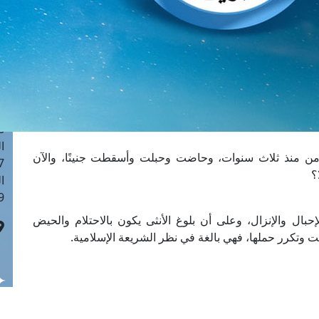
ا
 :40
ا
 :17
ا
 : 1
ا
8
ا
ن منذ ثلاث ‏سنوات، وحاضت وحبلت وأسقطت جنينًا، ‏والآن
: 45
؟
ا
 :10
لإحبال والإنزال، وعلى أن ‏بلوغ الأنثى يكون بالاحتلام والحيض
 وتكرر حملها، فهي بالغة ‏في نظر الشريعة الإسلامية.