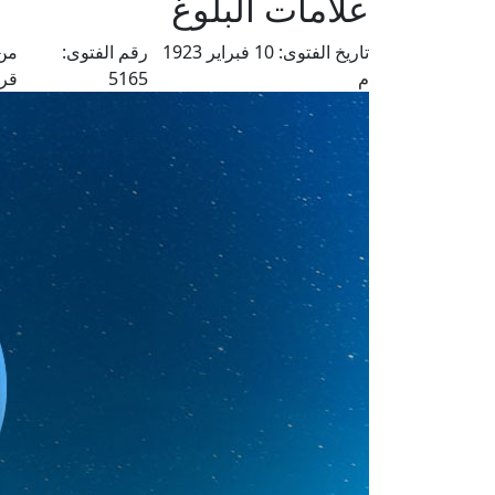
علامات البلوغ
تاريخ الفتوى:
10 فبراير 1923
رقم الفتوى:
من 
م
5165
قرا