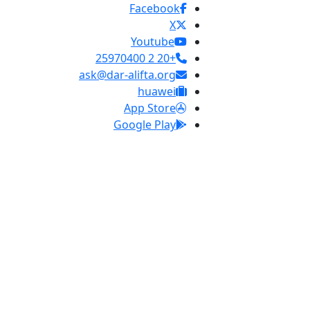
Facebook
X
Youtube
+20 2 25970400
ask@dar-alifta.org
huawei
App Store
Google Play