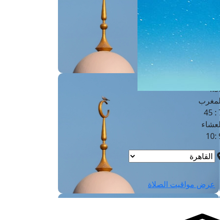
لفجر
4
لشروق
6
لظهر
1
لعصر
4:3
لمغرب
7 
لعشاء
9
عرض مواقيت الصلاة