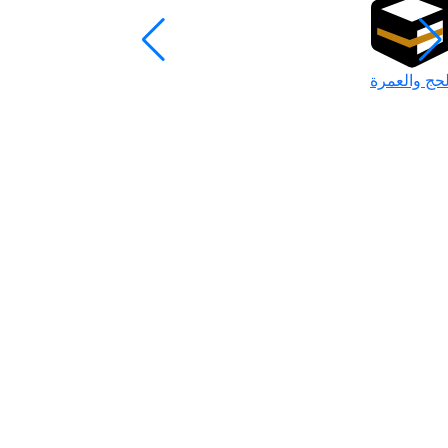
لحج والعمرة
رمضان