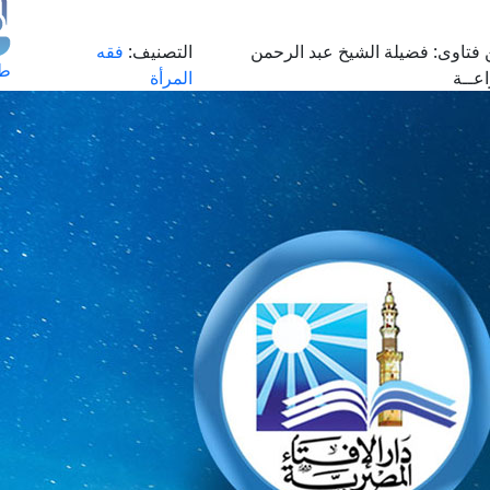
فتاوى:
فضيلة الشيخ عبد الرحمن
التصنيف:
فقه
طل
عــة
المرأة
اس
حج
ال
م
الق