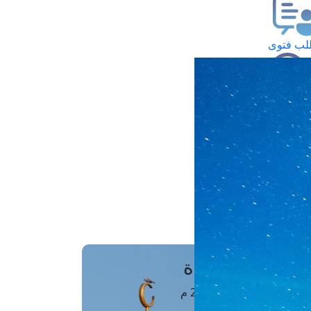
ب فتوى
تعلام عن فتوى
ز موعد
فتوى الهاتفية
َواقِيتُ الصَّـــلاة
اهرة · 06 أغسطس 2026 م