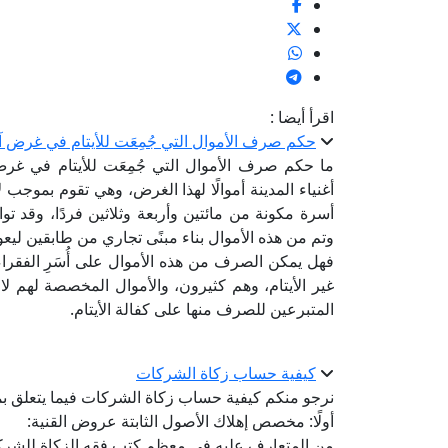
اقرأ أيضا :
حكم صرف الأموال التي جُمِعَت للأيتام في غرض آ
ما حكم صرف الأموال التي جُمِعَت للأيتام في غرض
أغنياء المدينة أموالًا لهذا الغرض، وهي تقوم بموج
أسرة مكونة من مائتين وأربعة وثلاثين فردًا، وقد 
وتم من هذه الأموال بناء مبنًى تجاري من طابقين ليعو
فهل يمكن الصرف من هذه الأموال على أُسَرِ الفقر
غير الأيتام، وهم كثيرون، والأموال المخصصة لهم لا
المتبرعين للصرف منها على كفالة الأيتام.
كيفية حساب زكاة الشركات
نرجو منكم كيفية حساب زكاة الشركات فيما يتعلق بمح
أولًا: مخصص إهلاك الأصول الثابتة عروض القنية:
من المتعارف عليه في معظم كتب فقه الزكاة للشركا