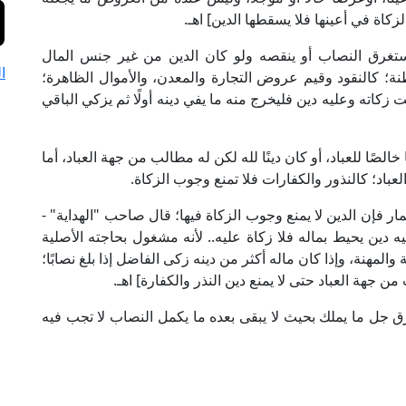
الزكاة في أعينها فلا يسقطها الدين] اهـ.
يستغرق النصاب أو ينقصه ولو كان الدين من غير جنس المال
ا
نة؛ كالنقود وقيم عروض التجارة والمعدن، والأموال الظاهرة؛
كاته وعليه دين فليخرج منه ما يفي دينه أولًا ثم يزكي الباقي
خالصًا للعباد، أو كان دينًا لله لكن له مطالب من جهة العباد، أما
باد؛ كالنذور والكفارات فلا تمنع وجوب الزكاة.
لثمار فإن الدين لا يمنع وجوب الزكاة فيها؛ قال صاحب "الهداية" -
 عليه دين يحيط بماله فلا زكاة عليه.. لأنه مشغول بحاجته الأصلية
المهنة، وإذا كان ماله أكثر من دينه زكى الفاضل إذا بلغ نصابًا؛
ن جهة العباد حتى لا يمنع دين النذر والكفارة] اهـ.
رق جل ما يملك بحيث لا يبقى بعده ما يكمل النصاب لا تجب فيه