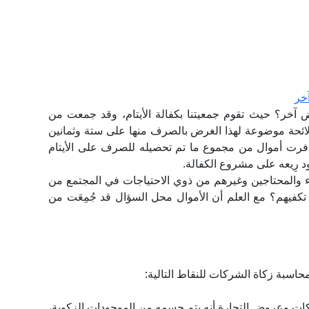
خر
 آخر؟ حيث تقوم جمعيتنا بكفالة الأيتام، وقد جمعت من
ب لائحة موضوعة لهذا الغرض بالصرف منها على ستة وثمانين
توافرت أموال من مجموع ما تم تحصيله للصرف على الأيتام
د رِيعه على مشروع الكفالة.
اء والمحتاجين وغيرهم من ذوي الاحتياجات في المجتمع من
 تكفيهم؟ مع العلم أن الأموال محل السؤال قد جُمِعَت من
اسبة زكاة الشركات للنقاط التالية:
ت وعروض التجارة أنه يتم حسمه من الموجودات الزكوية،