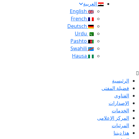
العربية
English
French
Deutsch
Urdu
Pashto
Swahili
Hausa
الرئيسية
فضيلة المفتى
الفتاوى
الإصدارات
الخدمات
المركز الإعلامى
المرئيات
هذا ديننا