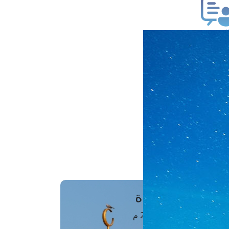
ب فتوى
تعلام عن فتوى
ز موعد
فتوى الهاتفية
َواقِيتُ الصَّـــلاة
اهرة · 06 أغسطس 2026 م