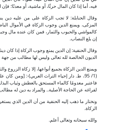
فيه، أما إذا كان المال حرثًا، أو ماشية، أو معدنًا؛ فإن 
وقال الحنابلة: لا تجب الزكاة على من عليه دين 
المزكى، ويمنع الدين وجوب الزكاة في الأموال الباط
كالمواشي والحبوب والثمار، فمن كان عنده مال وجبت ز
إن بلغ النصاب.
وقال الحنفية: إن الدين يمنع وجوب الزكاة إذا كان دينا 
الديون الخالصة لله تعالى وليس لها مطالب من جهة الع
ويمنع الدين الزكاة بجميع أنواعها، إلا زكاة الزروع وا
(1/ 95، ط. دار إحياء التراث العربي)-: [ومن كان
فاعتبر معدومًا كالماء المستحق بالعطش وثياب البذلة و
لفراغه عن الحاجة الأصلية.. والمراد به دين له مطالب م
ونختار ما ذهب إليه الحنفية من أن الدين الذي يستغ
الزكاة.
والله سبحانه وتعالى أعلم.