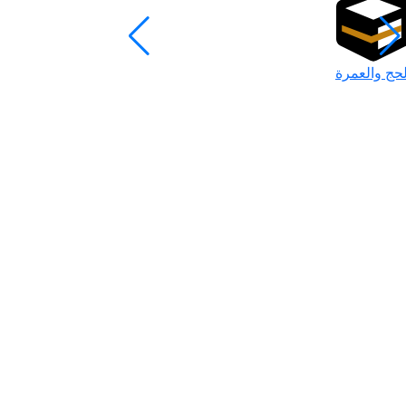
لحج والعمرة
رمضان