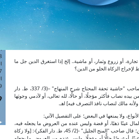
ا
 :40
ا
 :17
ا
 : 1
ا
8
ارة، أو زروع وثمار، أو ماشية.. إلخ إذا استغرق الدين جل ما
ا
 لإخراج الزكاة الخلو من الدين؟
: 45
ا
 :10
إن الدين لا يمنع وجوب الزكاة عند الشافعية؛ قال صاحب "حاشية تحفة المحتاج شرح المنهاج" –(3/ 337، ط. دار
 بيده نصاب فأكثر مؤجلًا، أو حالًّا، لله تعالى، أو لآدمي وجوبَها
لأنه مالك لنصاب نافذ التصرف فيه] اهـ.
لأنواع، ولا يمنعها في البعض؛ على التفصيل الآتي:
مال عينًا ذهبًا، أو فضة وليس عنده من العروض ما يجعله فيه،
وتجب إن كان حرثًا، أو ماشية، أو معدنا مع وجود الدين؛ قال صاحب "المنح الجليل" -(2/ 45، ط. دار الفكر)-: [ولا زكاة
ًا، أوعرضًا حالًّا أو مؤجلًا، وليس عنده من العروض ما يجعله