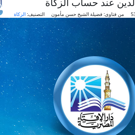
دين عند حساب الزكاة
من فتاوى:
فضيلة الشيخ حسن مأمون
التصنيف:
الزكاة
طل
اس
حج
ال
م
الق