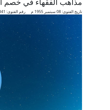
مذاهب الفقهاء في خصم ال
تاريخ الفتوى:
08 سبتمبر 1955 م
رقم الفتوى:
5341