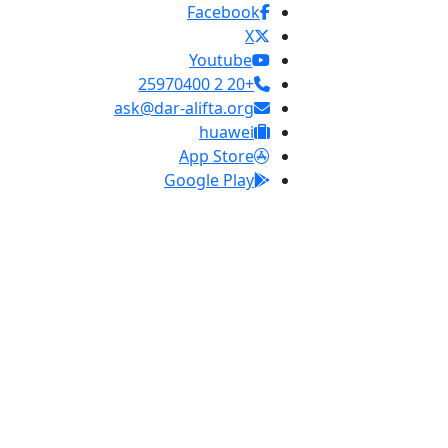
Facebook
X
Youtube
+20 2 25970400
ask@dar-alifta.org
huawei
App Store
Google Play