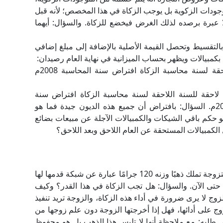
ات الزكوية بل يوجب الزكاة في هذا المخصص؛ لأنه قبل
 ولا عبرة برصده لذلك الغرض فيخضع للزكاة. والسؤال: أيهما
بالتقسيط وتحصل القيمة الأصلية بالإضافة إلى مبلغ إضافي
بيالات ويظهر بحساب الميزانية في نهاية العام رصيدان:
الأول: رصيد الكمبيالات التي تستحق خلال سنة لاحقة لسنة محاسبة الزكاة افتراض سنة المحاسبة 2008م
 لاحقة للسنة اللاحقة لسنة محاسبة الزكاة افتراض سنة
المحاسبة 2008م والرصيد يستحق للأعوام من 2010م. السؤال: بافتراض أن جميع هذه الديون جيدة فما هو
حكم باقي الشيكات والكمبيالات الآجلة عن مبيعات بضائع
لكمبيالات المستحقة عن العام اللاحق وبعد اللاحق؟
ما حكم الزكاة على الذهب المشترى للزينة فسيدة متزوجة تملك ذهبًا وزنه 120 جرامًا عبارة عن شبكة قدمها لها
ولم يخرج عنه زكاة حتى الآن. والسؤال: هل تجب الزكاة في هذا القدر؟ وكيف
وج لا يرى ضرورة في أداء هذه الزكاة، والزوجة تريد تنفيذ
ج على أدائها، فهل إذا أخرجتها الزوجة دون علم زوجها من
ي طلبه: مع ملاحظة أنها لا تلبس هذا الذهب بل هو محفوظ