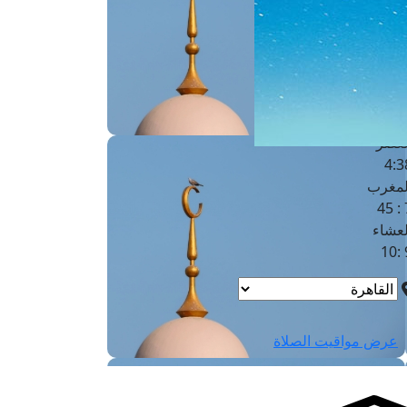
لفجر
4
لشروق
6
لظهر
1
لعصر
4:3
لمغرب
7 
لعشاء
9
عرض مواقيت الصلاة