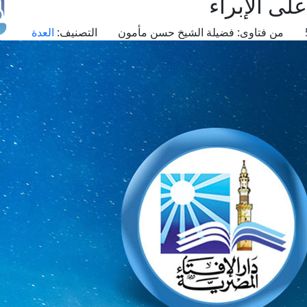
لى الإبراء
من فتاوى:
فضيلة الشيخ حسن مأمون
التصنيف:
العدة
طل
اس
حج
ال
م
الق