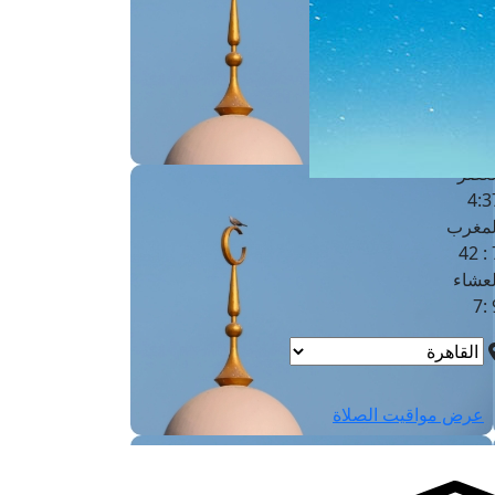
لفجر
4
لشروق
6
لظهر
1
لعصر
4:3
لمغرب
7 
لعشاء
9
عرض مواقيت الصلاة