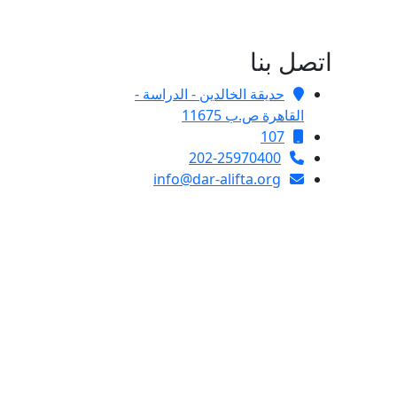
اتصل بنا
حديقة الخالدين - الدراسة -
القاهرة ص.ب 11675
107
202-25970400
info@dar-alifta.org