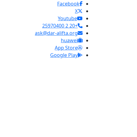
Facebook
X
Youtube
+20 2 25970400
ask@dar-alifta.org
huawei
App Store
Google Play