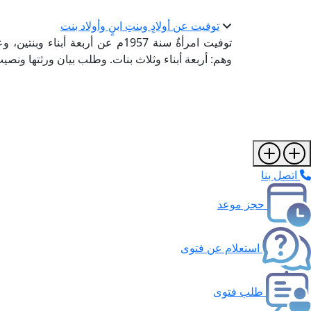
توفيت عن أولادٍ وبنتِ ابنٍ وأولاد بنت
توفيت امرأةٌ سنة 1957م عن أربعة أب
وهم: أربعة أبناء وثلاث بنات. وطلب بيان ورثتها ونصيب كل
اتصل بنا
حجز موعد
استعلام عن فتوى
طلب فتوى