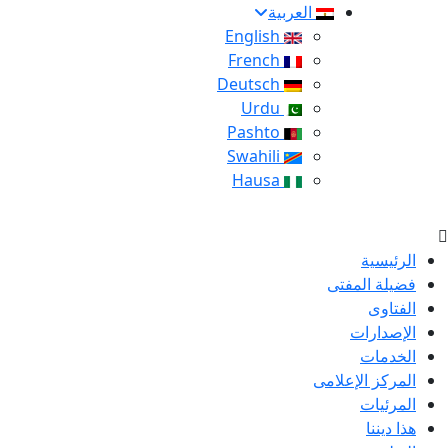
العربية
English
French
Deutsch
Urdu
Pashto
Swahili
Hausa
الرئيسية
فضيلة المفتى
الفتاوى
الإصدارات
الخدمات
المركز الإعلامى
المرئيات
هذا ديننا