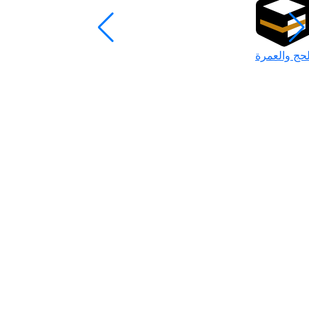
لحج والعمرة
رمضان