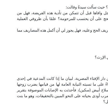
في؟ حيث سألت سيدةٌ وقالت:
الأجل وافاها قبل أن تتمكن من تأدية هذه الفريضة، فهل من
ام الحج على أن يحتسب للمرحومة؟ علمًا بأن ظروفي العملية
صاريف الحج وعليه، فهل يجوز لي أن أكمل هذه المصاريف مما
 الإرث؟
ر الإفتاء المصرية، لبيان ما إذا كانت المدعية في إحدى
 على ما نسبته النيابة العامة لها من قيامها بضرب زوجها
بسلاح أبيض (سكين)، فأحدثت به الإصابات الموصوفة بتقرير
ب أودى بحياته على النحو المبين بالتحقيقات، وهو ما بنت
ل؟