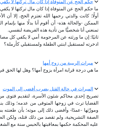
حكم الحج عن المتوفاة إذا كان مال تركتها لا يكفي
ما حكم الحج عن المتوفاة إذا كان مال تركتها لا يك
أولًا: كانت والدتي رحمها الله تعتزم الحج، إلا أن 
الممكن -والحالة هذه- أن أقوم أنا بدلًا منها بإتم
تمنعني أنا شخصيًّا من تأدية هذه الفريضة لنفسي.
ثانيًا: إن ما ورثته عن المرحومة أمي لا يكفي كل م
ادخرته لمستقبل ابنتي الطفلة ولمستقبلي كأرملة؟
ميراث الربيبة من زوج أمها
ما هي درجة قرابة امرأة بزوج أمها؟ وهل لها الحق في
الميراث في حالة القتل بضرب أفضى إلى الموت
تصريح إحدى محاكم شئون الأسرة، لتقديم فتوى من دا
القضايا ترث في زوجها المتوفى من عدمه؛ وذلك بناءً
ومورِّثها -عمدًا- وأفضى ذلك إلى موته؛ بأن طعنته 
الصفة التشريحية، ولم تقصد من ذلك قتله، ولكن الضر
عليه المحكمة حكمها بمعاقبتها بالحبس سنة مع الشغ