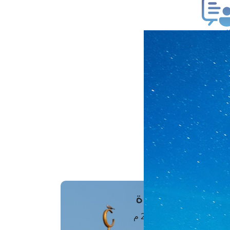
ب فتوى
تعلام عن فتوى
ز موعد
فتوى الهاتفية
َواقِيتُ الصَّـــلاة
اهرة · 09 أغسطس 2026 م