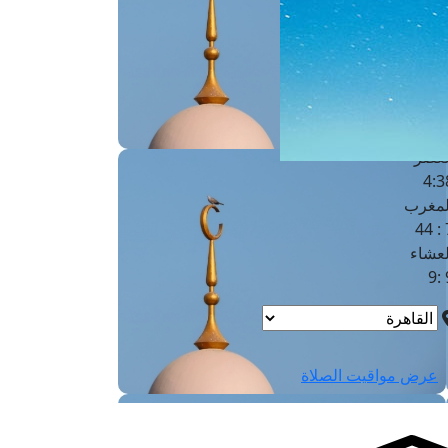
لفجر
4
لشروق
6
لظهر
1
لعصر
4:3
لمغرب
7 
لعشاء
9
عرض مواقيت الصلاة