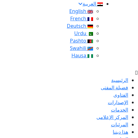
العربية
English
French
Deutsch
Urdu
Pashto
Swahili
Hausa
الرئيسية
فضيلة المفتى
الفتاوى
الإصدارات
الخدمات
المركز الإعلامى
المرئيات
هذا ديننا