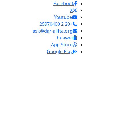
Facebook
X
Youtube
+20 2 25970400
ask@dar-alifta.org
huawei
App Store
Google Play