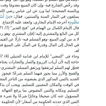
وقد رخَّص الشارع فيه -وإن كان المبيع معدومًا وقت ا
وبالسنة الصحيحة؛ لما ورد عن ابن عباس رضي الله ع
يسلفون في الثمار السنة والسنتين، فقال: «
مَنْ أَسْ
مَعْلُومٍ
» أخرجه الإمام البخاري، وانعقد عليه الإجماع.
كل من البائع والمشتري إليه: [فإن المشتري -وهو رب 
لا بد من كون المبيع -وهو المسلم فيه- نازلًا عن القي
في الحال إلى المال وقدرةٌ في المآل على المبيع فتندف
اهـ.
حاجة إليه لأن أرباب الزروع والثمار والتجارات يحتا
فجوَّز لهم السلم ليرتفقوا ويرتفق المسلم -المشتري- ب
والقمح والأرز مما يجوز فيهما السلم شرعًا؛ فيجوز ل
الجديد بالثمن المذكور الذي يقبضونه من التاجر ال
في الوقت والمكان المعينين للتسليم، ويجب أن يذك
التسليم ومكانه والثمن المقبوض بما يرفع الجهالة
المسؤول عنه كان صحيحًا وجائزًا شرعًا ولا شيء 
الثمن الذي حددته الحكومة من أسعار؛ لأن الحكومة 