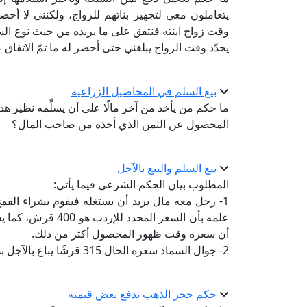
يتعاملون معي لتجهيز بناتهم للزواج، ولكنني لا أحضر
وقت زواج ابنته فنتفق على ما يريده من حيث نوع الس
يحدّد وقت الزواج يبلغني حتى أحضر له ما تمّ الاتفاق 
بيع السلم في المحاصيل الزراعية
ما حكم من يأخذ من آخر مالًا على أن يسلِّمه نظير هذ
المحصول عن الثمن الذي أخذه من صاحب المال؟
بيع السلم والبيع بالآجل
المطلوب بيان الحكم الشرعي فيما يأتي:
أن سعره وقت ظهور المحصول أكثر من ذلك.
2- جوال السماد سعره الحال 315 قرشًا يباع بالآجل بمبلغ 430 قرشًا.
حكم حجز الذهب بدفع بعض قيمته