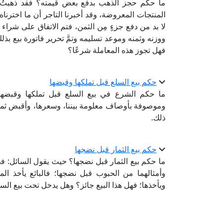
ما حكم حجز الذهب بدفع بعض قيمته؟ فقد ذهبتُ م
المنتجات المعروضة، وقد أخبرنا التاجر أن ما اخترناه ق
لا بد من دفع جزءٍ مِن الثمن، فتم الاتفاق على شراء 
ووزنه وثمنه وموعد تسليمه وتمَّ تحرير فاتورة بيع بذلك
فهل تجوز هذه المعاملة شرعًا؟
حكم بيع السلع قبل تملكها وقبضها
ما حكم الشرع في بيع السلع قبل تملكها وقبضه
وموصوفة بأوصاف معلومة بيننا، وسعرها، وأقبض ثمنها ح
ذلك.
حكم بيع الثمار قبل نضجها
ما حكم بيع الثمار قبل نضجها؟ حيث يقول السائل: في ب
وأمثالهما من الحبوب قبل نضجها؛ فالبائع يأخذ ا
ويأخذها؛ فهل هذا البيع جائز؟ وهل يدخل تحت بيع ال