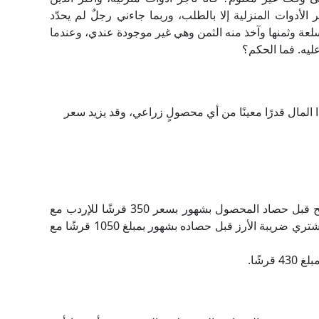
 الأدوات المنزلية إلا بالطلب، وربما جاءني رجلٌ لم يحدّد
لعة وثمنها وآخذ منه الثمن وهي غير موجودة عندي، وعندما
عليه. فما الحكم؟
ا المال قدرًا معينًا من أي محصولٍ زراعي، وقد يزيد سعر
1- رجل معه مال يريد أن يستغله فيقوم بشراء القمح قبل حصاد المحصول بشهور بسعر 350 قرشًا للإردب مع
علمه بأن السعر المحدد للإردب هو 400 قرش، كما يشتري ضريبة الأرز قبل حصاده بشهور بمبلغ 1050 قرشًا مع