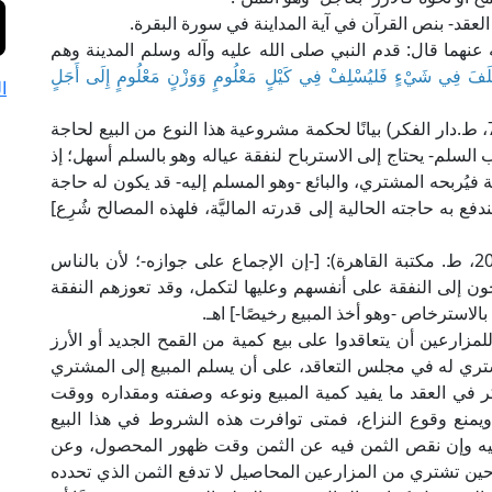
لعقد- بنص القرآن في آية المداينة في سورة البقرة.
نهما قال: قدم النبي صلى الله عليه وآله وسلم المدينة وهم
لَفَ فِي شَيْءٍ فَليُسْلِفْ فِي كَيْلٍ مَعْلُومٍ وَوَزْنٍ مَعْلُومٍ إِلَى أَجَلٍ
ا
قال الإمام الكمال بن الهمام في "فتح القدير" (7/ 71، ط.دار الفكر) بيانًا لحكمة مشروعية هذا النوع من البيع لحاجة
السلم- يحتاج إلى الاسترباح لنفقة عياله وهو بالسلم أسهل؛ إذ
مة فيُربحه المشتري، والبائع -وهو المسلم إليه- قد يكون له حاجة
ع به حاجته الحالية إلى قدرته الماليَّة، فلهذه المصالح شُرِع]
وجاء في "المغني" للإمام ابن قدامة الحنبلي (4/ 207، ط. مكتبة القاهرة): [-إن الإجماع على جوازه-؛ لأن بالناس
جون إلى النفقة على أنفسهم وعليها لتكمل، وقد تعوزهم النفقة
الاسترخاص -وهو أخذ المبيع رخيصًا-] اهـ.
لمزارعين أن يتعاقدوا على بيع كمية من القمح الجديد أو الأرز
مشتري له في مجلس التعاقد، على أن يسلم المبيع إلى المشتري
ر في العقد ما يفيد كمية المبيع ونوعه وصفته ومقداره ووقت
 ويمنع وقوع النزاع، فمتى توافرت هذه الشروط في هذا البيع
فيه وإن نقص الثمن فيه عن الثمن وقت ظهور المحصول، وعن
حين تشتري من المزارعين المحاصيل لا تدفع الثمن الذي تحدده