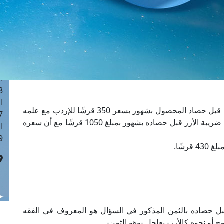
ا
 :41
ا
 :17
ا
 : 1
ا
8
ا
1- رجل معه مال يريد أن يستغله فيقوم بشراء القمح قبل حصاد المحصول بشهور بسعر 350 قرشًا للإردب مع علمه
: 44
بأن السعر المحدد للإردب هو 400 قرش، كما يشتري ضريبة الأرز قبل حصاده بشهور بمبلغ 1050 قرشًا مع أن سعره
ا
 :9
ل حصاده بالثمن المذكور في السؤال هو المعروف في الفقه
ح أو نحوه كالأرز- بعاجل -وهو الثمن-.