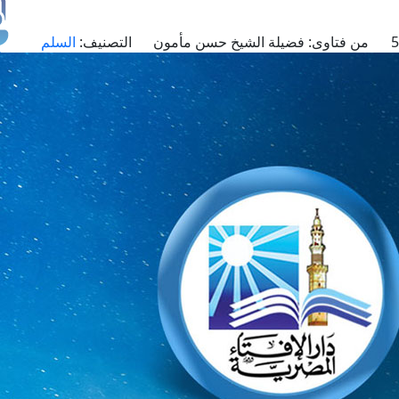
من فتاوى:
فضيلة الشيخ حسن مأمون
التصنيف:
السلم
طل
اس
حج
ال
م
الق