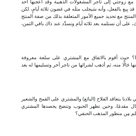
ع زوجتي إلى تاجر المشغولات الذهبية وقد أعجبها أحد
د بِيع بالفعل، وأنه سَيجلب مثلَه في غضون ثلاثة أيامٍ، لكن
المنتج مع تحديد جميع الأمور المتعلقة بذلك من صفة المنتج
، على أن نستلمه بعد ثلاثة أيام ونسدِّد عند ذاك باقي الثمن،
ا؟ حيث أقوم بالاتفاق مع المشتري على سلعة معروفة
َالًّا منه، ثم أذهب لشرائها من تاجر آخر وتسليمها له بعد
لادنا يتعاقد الفلاح (البائع) والمشتري على القمح والشعير
لمال مقدمًا، وحين تظهر الحبوب وتنضج يحصدها المشتري
سلم مِن منظور المذهب الحنفي؟