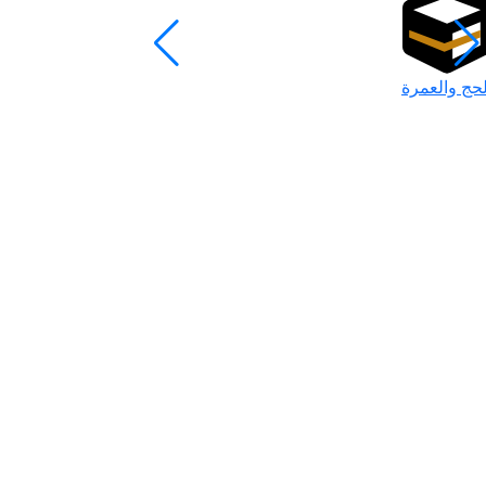
لحج والعمرة
رمضان