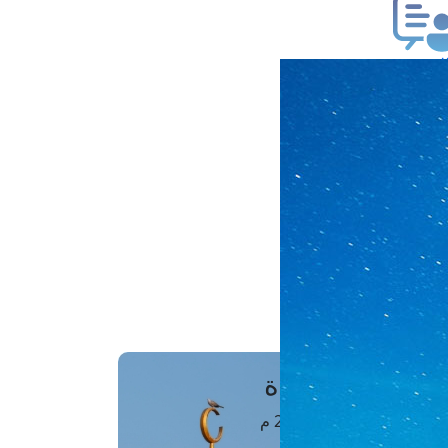
ب فتوى
تعلام عن فتوى
ز موعد
فتوى الهاتفية
َواقِيتُ الصَّـــلاة
اهرة · 07 أغسطس 2026 م