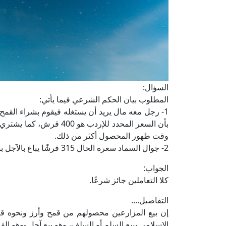
السؤال:
المطلوب بيان الحكم الشرعي فيما يأتي:
وقت ظهور المحصول أكثر من ذلك.
2- جوال السماد سعره الحال 315 قرشًا يباع بالآجل بمبلغ 430 قرشًا.
الجواب:
كلا التعاملين جائز شرعًا.
التفاصيل....
إن بيع المزارعين محصولهم من قمح وأرز ونحوه قب
الإسلامي ببيع السلم أو السلف، وهو بيع آجل -وهو القم