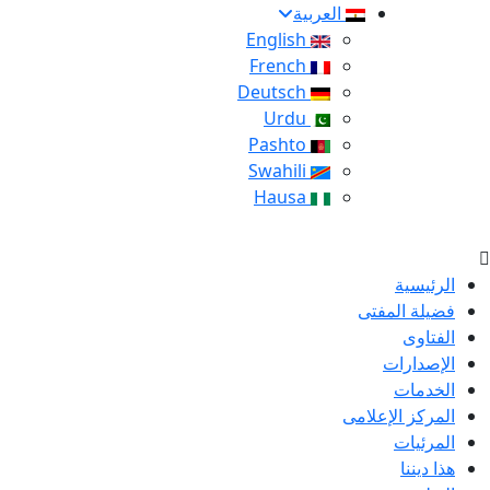
العربية
English
French
Deutsch
Urdu
Pashto
Swahili
Hausa
الرئيسية
فضيلة المفتى
الفتاوى
الإصدارات
الخدمات
المركز الإعلامى
المرئيات
هذا ديننا