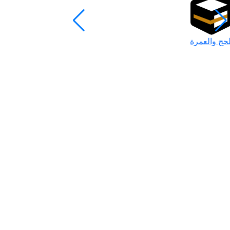
لحج والعمرة
رمضان