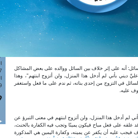
ا
 :43
ا
 :18
ا
 : 0
ا
7
ا
ائل: أنه على إثر خلاف بين السائل ووالده على بعض المشاكل
: 42
يِّ ديني بأني لم أدخل هذا المنزل، ولن أتزوج ابنتهم"، وهذا
ا
لسائل في التزوج من إحدى بناته، ثم ندم على ما فعل واستغفر
 :7
وف عليه.
أني لم أدخل هذا المنزل، ولن أتزوج ابنتهم في معنى التبرؤ عن
قد علقه على فعل مباح فيكون يمينًا وتجب فيه الكفارة بالحنث،
ف فيجب عليه أن يكفر عن يمينه، وكفارة اليمين هي المذكورة