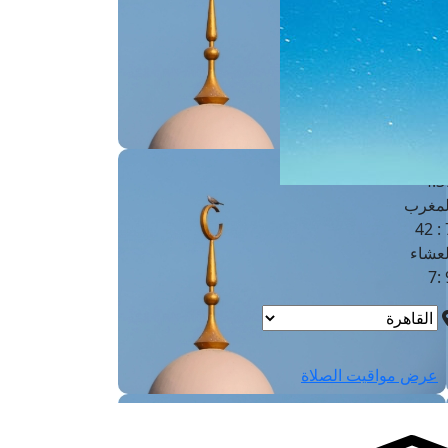
لفجر
4
لشروق
6
لظهر
1
لعصر
4:3
لمغرب
7 
لعشاء
9
عرض مواقيت الصلاة