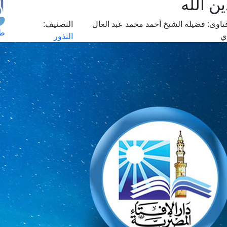
ن الله
تاوى:
فضيلة الشيخ أحمد محمد عبد العال
التصنيف:
طل
ي
النذور
اس
حج
ال
م
الق