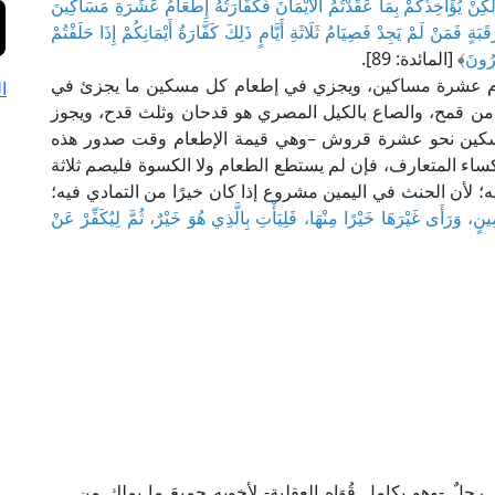
َلَكِنْ يُؤَاخِذُكُمْ بِمَا عَقَّدْتُمُ الْأَيْمَانَ فَكَفَّارَتُهُ إِطْعَامُ عَشَرَةِ مَسَاكِينَ
ٍ فَمَنْ لَمْ يَجِدْ فَصِيَامُ ثَلَاثَةِ أَيَّامٍ ذَلِكَ كَفَّارَةُ أَيْمَانِكُمْ إِذَا حَلَفْتُمْ
ُرُونَ
﴾ [المائدة: 89].
إطعام عشرة مساكين، ويجزي في إطعام كل مسكين ما يجزئ في
ا
 قمح، والصاع بالكيل المصري هو قدحان وثلث قدح، ويجوز
ل مسكين نحو عشرة قروش –وهي قيمة الإطعام وقت صدور هذه
اء المتعارف، فإن لم يستطع الطعام ولا الكسوة فليصم ثلاثة
؛ لأن الحنث في اليمين مشروع إذا كان خيرًا من التمادي فيه؛
، وَرَأَى غَيْرَهَا خَيْرًا مِنْهَا، فَلِيَأْتِ بِالَّذِي هُوَ خَيْرٌ، ثُمَّ لِيُكَفِّرْ عَنْ
جلٌ -وهو بكامل قُوَاه العقلية- لأخويه جميعَ ما يملك من