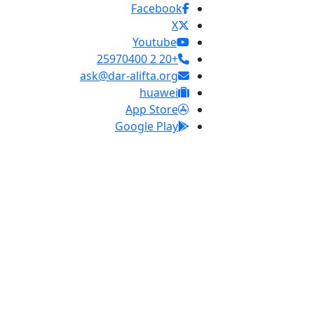
Facebook
X
Youtube
+20 2 25970400
ask@dar-alifta.org
huawei
App Store
Google Play