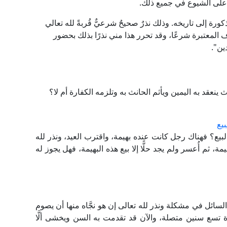
 على الشيوع في جميع ذلك.
رة إلى تاريخه. وذلك نذرٌ صحيحٌ شرعيٌّ قُربةً لله تعالي
ف المعتبرة شرعًا، وقد تحرر هذا مني نذرًا بذلك بحضور
ين".
ينعقد به اليمين ويأثم الحانث به وتلزمه الكفارة أم لا؟
يع
يع؟ فهناك رجل كانت عنده بهيمة، واقترب العيد، ونذر لله
، ثم أُعسر ولم يجد حلًّا إلا بيع هذه البهيمة، فهل يجوز له
لسائل في مشكلة ونذر لله تعالى إن هو نجَّاه منها أن يصوم
ع سنين متصلة، والآن قد تقدمت به السن ويخشى ألَّا