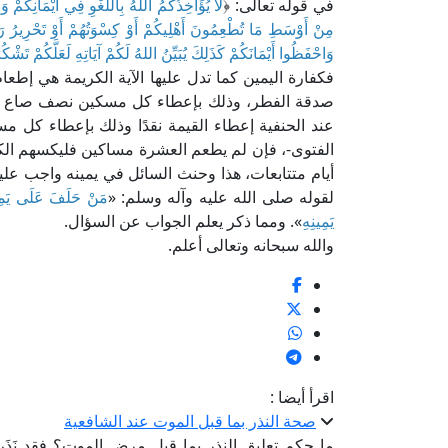
في قوله تعالى: ﴿
لَا يُؤَاخِذُكُمُ اللهُ بِاللَّغْوِ فِي أَيْمَانِكُمْ و
مِنْ أَوْسَطِ مَا تُطْعِمُونَ أَهْلِيكُمْ أَوْ كِسْوَتُهُمْ أَوْ تَحْرِيرُ رَقَبَة
وَاحْفَظُوا أَيْمَانَكُمْ كَذَلِكَ يُبَيِّنُ اللهُ لَكُمْ آيَاتِهِ لَعَلَّكُمْ تَشْك
فكفارة اليمين كما تدل عليها الآية الكريمة هي 
صدقة الفطر، وذلك بإعطاء كل مسكين نصف صاع من
عند الحنفية إعطاء القيمة نقدًا وذلك بإعطاء ك
الفتوى-، فإن لم يطعم العشرة مساكين فليكسهم الكس
أيام متتابعات، هذا وحنث السائل في يمينه واجب عليه
لقوله صلى الله عليه وآله وسلم: «
مَنْ حَلَفَ عَلَى يَمِينٍ
يَمِينِهِ
». ومما ذكر يعلم الجواب عن السؤال.
والله سبحانه وتعالى أعلم.
اقرأ أيضا :
صحة النذر بما قبل الموت عند الشافعية
ما حكم تعليق النذر بما قبل مرض الموت؟ فقد نَذَر ر