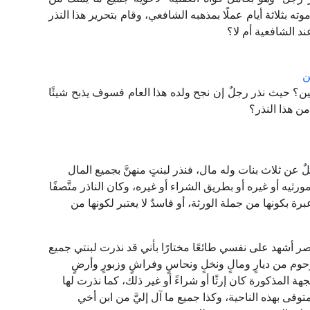
ته بثلاثة أيام عملًا بمذهبه الشافعي، وقام بتحرير هذا النذر
د الشافعية أم لا؟
ن
ين؟ حيث نذر رجلٌ إن نجح ولده هذا العام فسوف يذبح شيئًا
ن هذا النذر؟
 عن ثلاث بنات وله مال، فنذر لبنتٍ منهنَّ بجميع المال
يه أو غيره أو بطريق الشراء أو غيره، وكان الناذر متَّصفًا
ة بكونها من جملة الورثة، أو فاسدٌ لا يعتبر لكونها من
صر أشهد على نفسي طائعًا مختارًا بأني قد نذرت لبنتي جميع
رحوم من ديارٍ ومالٍ ونخلٍ ونحاسٍ وفراشٍ وزبورٍ وأرضٍ
ة المذكورة كان إرثًا أو شراءً أو غير ذلك، كما نذرت لها
متوفى بهذه الناحية، وكذا جميع ما آل إليَّ من ابن أخي