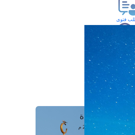
ب فتوى
تعلام عن فتوى
ز موعد
فتوى الهاتفية
َواقِيتُ الصَّـــلاة
اهرة · 09 أغسطس 2026 م