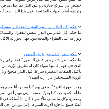
حصصٍ في شركةٍ تجارية، وعلَّق النذرَ بما قبل مَرَضَ مو
وتوثيقه أمام الجهات المختصة، فهل هذا النذر صحيحٌ عن
حكم أكل الناذر من النذر المعين للفقراء والمساكي
ما حكم أكل الناذر من النذر المعين للفقراء والمساك
ويوزعه على الفقراء والمحتاجين. فهل يجوز له الأكل م
حكم النذر إذا تم بغير قبض المنذور
ما حكم النذر إذا تم بغير قبض المنذور؟ فقد توفي رجلٌ
الذي في جهة إقامتها سواء كان له بطريق الإرث من مورث
بأكمل الصفات المعتبرة شرعًا، فهل النذر صحيحٌ ولا عبر
الورثة المستحقين في إرث أبيهم؟
وهذه صورة النذر: "إنه في يوم كذا بمصر، أنا مقيم بم
ما أمتلكه بناحية كذا بحقِّ القسمة بيني وبين أخي الم
ومصاغٍ، وكل ما سمي مالًا سواء كان ما أمتلكه في الجه
أيضًا جميع ما جرَّه الإرث الشرعي إليَّ من ابن أخي ال