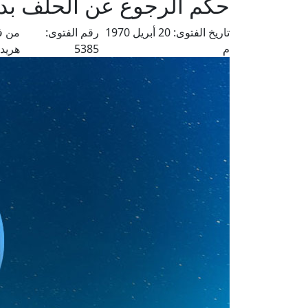
حكم الرجوع عن الحلف بدي
تاريخ الفتوى:
20 أبريل 1970
رقم الفتوى:
من ف
م
5385
هريد