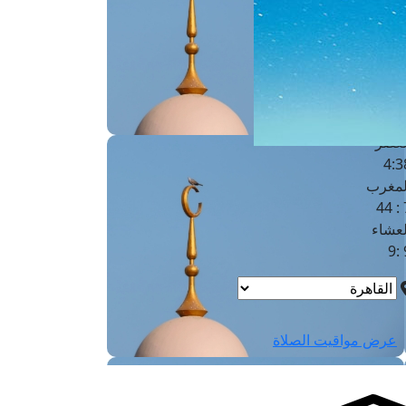
لفجر
4
لشروق
6
لظهر
1
لعصر
4:3
لمغرب
7 
لعشاء
9
عرض مواقيت الصلاة