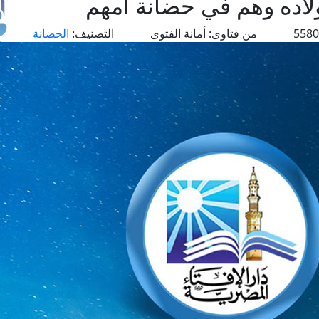
أولاده وهم في حضانة أمهم
من فتاوى:
أمانة الفتوى
التصنيف:
الحضانة
طل
اس
حج
ال
م
الق