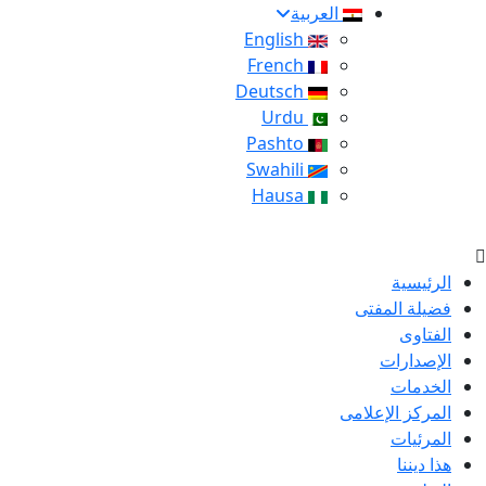
العربية
English
French
Deutsch
Urdu
Pashto
Swahili
Hausa
الرئيسية
فضيلة المفتى
الفتاوى
الإصدارات
الخدمات
المركز الإعلامى
المرئيات
هذا ديننا