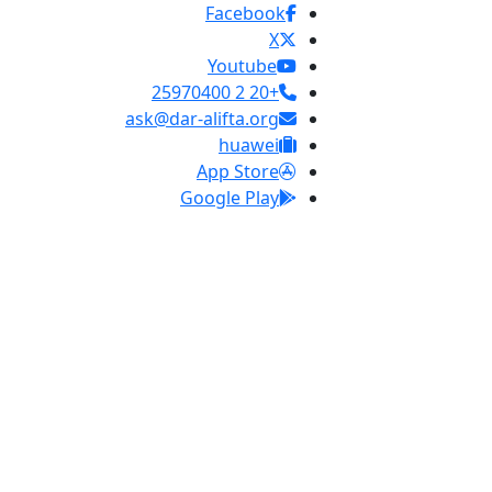
Facebook
X
Youtube
+20 2 25970400
ask@dar-alifta.org
huawei
App Store
Google Play