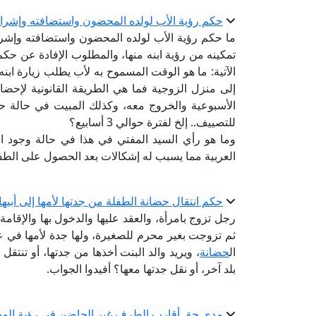
حكم رؤية الأب لولده المحضون واستضافته وإشراف
ما حكم رؤية الأب لولده المحضون واستضافته وإشر
تمكينه من رؤية ابنه منها، والمطلوب الإفادة عن حك
الآتية: ما هو الوقت المسموح به لأب يطلب زيارة اب
إلى منزل الزوجية فما هي الطريقة القانونية لإح
الأسبوعية والخروج معه، وكذلك المبيت في حالة ح
للتصييف.. إلخ لفترة حوالي 3 أسابيع؟
وما هو رأي السيد المفتي في هذا في حالة وجود ال
العربية مما يسبب له إشكالات بعد الحصول على الط
حكم انتقال حضانة الطفلة من جدتها لأمها إلى أبيها
رجل تزوج بامرأة، والعقد عليها والدخول بها والإقام
ثم تزوجت بغير محرم للصغيرة، ولها جدة لأمها في 
ال
حضانة
، ويريد والد البنت أخذها من جدتها، أو تنتقل 
بلد آخر، أو نقل جدتها معها؟ أفيدوا الجواب.
مدي حق أقارب الطرف غير الحاضن في رؤية ال