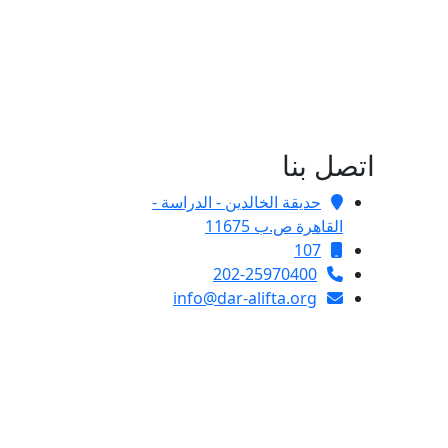
اتصل بنا
حديقة الخالدين - الدراسة -
القاهرة ص.ب 11675
107
202-25970400
info@dar-alifta.org