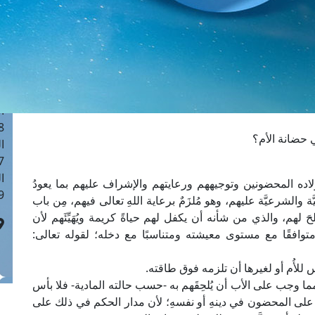
ا
 :41
ا
 :17
ا
 : 1
ا
8
ي حضانة الأم؟
ا
: 44
ا
ة أولاده المحضونين وتوجيههم ورعايتهم والإشراف عليهم بما يعودُ
 :9
َّة والشرعيَّة عليهم، وهو مُلزَمٌ برعاية اللهِ تعالى فيهم، مِن باب
لحَ لهم، والذي من شأنه أن يكفل لهم حياةً كريمة ويُهَيِّئَهم لأن
توافقًا مع مستوى معيشته ومتناسبًا مع دخله؛ لقوله تعالى:
 للأُم أو لغيرها أن تلزمه فوق طاقته.
مما وجب على الأب أن يُلحِقَهم به -حسب حالته المادية- فلا بأس
 على المحضون في دينهِ أو نفسهِ؛ لأن مدار الحكم في ذلك على