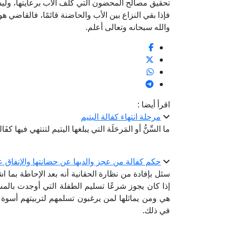
تحقيق مصالح المحضون التي كُلِّف الأب برعايتها، و
فإذا بقي النزاع بين الأب والحاضنة قائمًا، فالقاضي هو
والله سبحانه وتعالى أعلم.
اقرأ أيضا :
مرحلة انتهاء كفالة اليتيم
ما السِّنُّ أو المَرحَلَة التي يبلغها اليتيم لتنتهي فيها كفَال
حكم كفالة من عجز والديها عن حضانتها والإنفاق عل
سئل بإفادة من نظارة الحقانية أنه بعد الإحاطة بما 
إذا كان يجوز شرعًا تسليم الطفلة التي أوجدت بالم
هي ومن يماثلها لمن يرغبون تسلمهم لتربيتهم أسوة با
في ذلك.