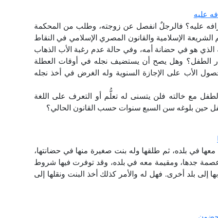
ه عليه
افه عليه؟ فالرجلٌ انفصل عن زوجته، وطلب من المحكمة
م الشريعة الإسلامية والقانون المصري الإسلامي في النقاط
نه الذي هو في حضانة أمه، وفي حالة عدم رغبة الأب الذهاب
ضار الطفل؟ وهل يصح أن يستضيف نجله في أوقات العطلة
صول الأب على الإجازة السنوية وله الغرض في أخذ نجله
طفل مع خالته فلن يتسنى له تعلُّم أو التعرف على اللغة
فل حين بلوغه سن السبع سنوات حسب القانون الحالي؟
ة معها في بلده، ثم طلقها وله بنت صغيرة منها في حضانتها،
عصمة جدها، ومقيمة معه في بلده، وقد توفرت فيها شروط
بها إلى بلد أخرى. فهل له والأمر كذلك أخذ البنت ونقلها إلى
محضون