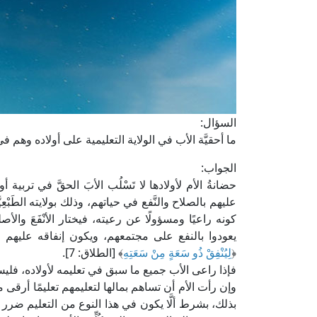
السؤال:
ما أحقيَّة الأب في الولاية التعليمية على أولاده وهم ف
الجواب:
حضانةُ الأم لأولادها لا تَسْلُب الأبَ الحقَّ في تربي
عليهم بالصلاح والنَّفع في حياتهم، وذلك بولايته الطَبْعِي
كونه راعيًا ومسؤولًا عن رعيته، فيختار الأنْفَعَ والأص
يعودوا بالنفع على مجتمعهم، ويكون إنفاقه عليهم م
﴿
لِيُنْفِقْ ذُو سَعَةٍ مِنْ سَعَتِهِ
﴾ [الطلاق: 7].
فإذا راعى الأب جميع ما سبق في تعليمه لأولاده، فليس
وإن رأت الأم أن تساهم بمالها لتعليمهم تعليمًا أرقى 
بذلك، بشرط ألَّا يكون في هذا النوع من التعليم ضرر