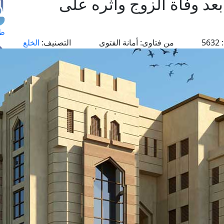
عد وفاة الزوج وأثره على
طل
5632
من فتاوى:
أمانة الفتوى
التصنيف:
الخلع
اس
حج
ال
م
الق