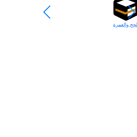
لحج والعمرة
رمضان