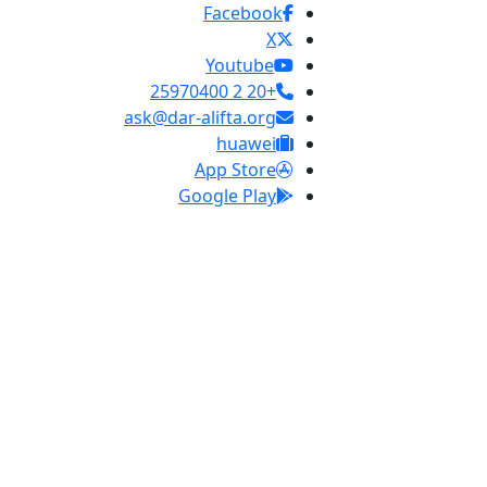
Facebook
X
Youtube
+20 2 25970400
ask@dar-alifta.org
huawei
App Store
Google Play