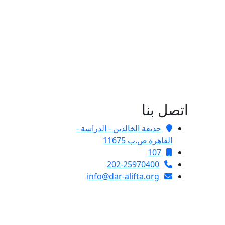
اتصل بنا
حديقة الخالدين - الدراسة -
القاهرة ص.ب 11675
107
202-25970400
info@dar-alifta.org