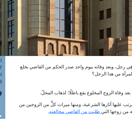
ا
 :41
ا
 :17
ا
 : 1
ا
8
ا
فِي رجل، وبعد وفاته بيوم واحد صدر الحكم من القاضي بخلع
: 44
لمرأة من هذا الرجل؟
ا
 :9
بعد وفاة الزوج المخلوع يقع باطلًا؛ لذهاب المحلّ.
رتب عليها آثارها الشرعية، ومنها ميراث كلٍّ من الزوجين من
 من زوجها التي
طلبت من القاضي مخالعته
.