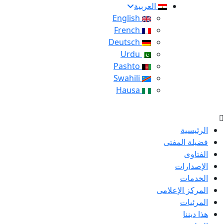
العربية
English
French
Deutsch
Urdu
Pashto
Swahili
Hausa
الرئيسية
فضيلة المفتى
الفتاوى
الإصدارات
الخدمات
المركز الإعلامى
المرئيات
هذا ديننا