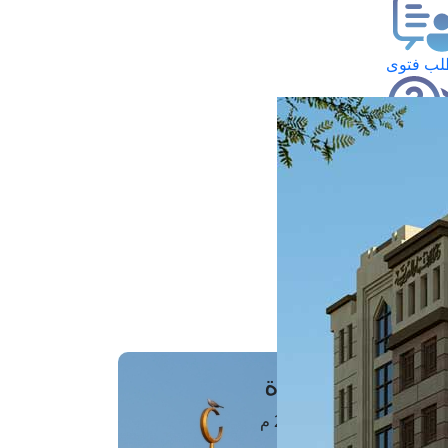
ب فتوى
تعلام عن فتوى
ز موعد
فتوى الهاتفية
َواقِيتُ الصَّـــلاة
اهرة · 07 أغسطس 2026 م