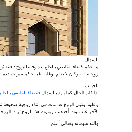
السؤال:
ما حكم قضاء القاضي بالخلع بعد وفاة الزوج؟ فقد تُو
زوجته له، وكان لا يعلم بوفاته. فما حكم ميراث هذه ا
الجواب:
إذا كان الحال كما ورد بالسؤال
فقضاءُ القاضي بالخلع
وعليه: يكون الزوجُ قد مات في أثناء زوجية صحيحة تت
الآخر عند موت أحدهما، وبموت هذا الزوج ترث الزوجة
والله سبحانه وتعالى أعلم.