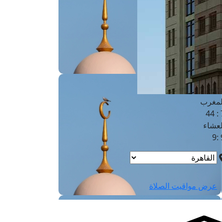
لفجر
4
لشروق
6
لظهر
1
لعصر
4:3
لمغرب
7 
لعشاء
9
عرض مواقيت الصلاة