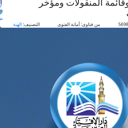
وقائمة المنقولات ومؤخر
طل
من فتاوى:
أمانة الفتوى
التصنيف:
الهبة
اس
حج
ال
م
الق