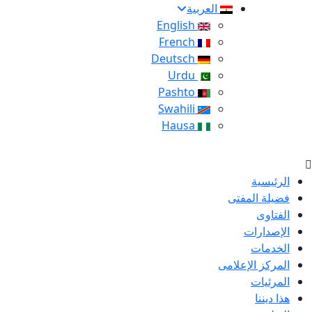
العربية
English
French
Deutsch
Urdu
Pashto
Swahili
Hausa
الرئيسية
فضيلة المفتى
الفتاوى
الإصدارات
الخدمات
المركز الإعلامى
المرئيات
هذا ديننا