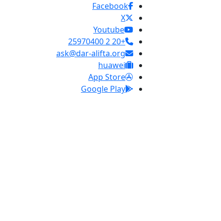
Facebook
X
Youtube
+20 2 25970400
ask@dar-alifta.org
huawei
App Store
Google Play