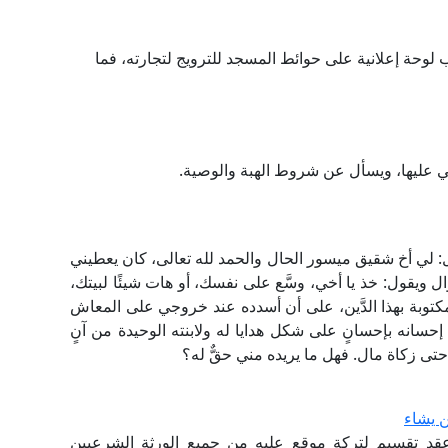
 لوحة إعلانية على حوائط المسجد للترويج لتجارته، فما
يني عليها، ويسأل عن شروط الهبة والوصية.
: لي أخ شقيق ميسور الحال والحمد لله تعالى، كان يعطيني
ل ويقول: خذ يا أخي، وسَّع على نفسك، أو هات شيئًا لبيتك،
 مكتوبة بهذا الدَّين، على أن أسدده عند خروجي على المعاش
إحسانه بإحسانٍ على شكل هدايا له ولابنته الوحيدة من آنٍ
 حتى زكاة مال. فهل ما يريده مني حقٌّ له؟
ن يشاء
قد تقسيم لتركة موقع عليه من جميع الورثة الشرعيين