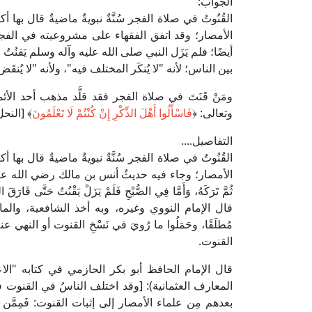
الجواب:
القُنُوتُ في صلاة الفجر سُنَّةٌ نبويةٌ ماضيةٌ قال بها
الأمصار؛ وقد اتفق الفقهاء على مشروعيته في الفجر
أيضًا؛ فلم يَزَل النبي صلى الله عليه وآله وسلم يَقنُتُ 
بين الناس؛ لأنه "لا يُنكَر المختلف فيه"، ولأنه "لا يُنقَض 
ومَنْ قَنَتَ في صلاة الفجر فقد قلَّد مذهب أحد الأئم
وتعالى: ﴿
فَاسْأَلُوا أَهْلَ الذِّكْرِ إِنْ كُنْتُمْ لَا تَعْلَمُونَ
﴾ [النحل: 3
التفاصيل....
القُنُوتُ في صلاة الفجر سُنَّةٌ نبويةٌ ماضيةٌ قال بها
الأمصار؛ وجاء فيه حديثُ أنس بن مالك رضي الله عنه: "أَنَّ 
ثُمَّ تَرَكَهُ، وَأَمَّا فِي الصُّبْحِ فَلَمْ يَزَلْ يَقْنُتُ حَتَّ
قال الإمام النووي وغيره، وبه أخذ الشافعية، والما
مُطلَقًا، وحَمَلُوا ما رُويَ في نَسْخِ القنوت أو النهي
القنوت.
المعارف العثمانية): [وقد اختلف الناسُ في القنوت ف
بعدهم مِن علماء الأمصار إلى إثبات القنوت: فَمِمَّن 