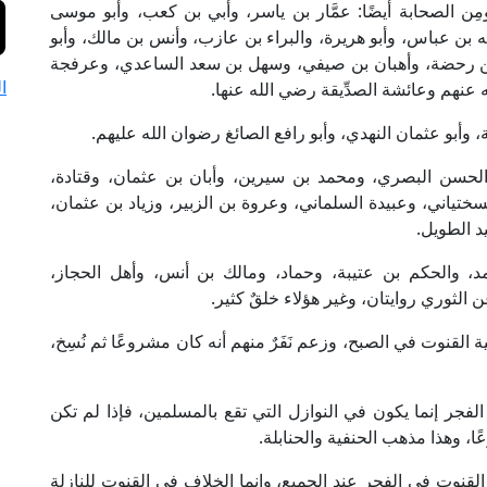
ن الصحابة أيضًا: عمَّار بن ياسر، وأبي بن كعب، وأبو موسى
ه بن عباس، وأبو هريرة، والبراء بن عازب، وأنس بن مالك، وأبو
 بن رحضة، وأهبان بن صيفي، وسهل بن سعد الساعدي، وعرفجة
ا
عنهم وعائشة الصدِّيقة رضي الله عنها.
وأبو عثمان النهدي، وأبو رافع الصائغ رضوان الله عليهم.
الحسن البصري، ومحمد بن سيرين، وأبان بن عثمان، وقتادة،
ختياني، وعبيدة السلماني، وعروة بن الزبير، وزياد بن عثمان،
د الطويل.
حمد، والحكم بن عتيبة، وحماد، ومالك بن أنس، وأهل الحجاز،
الثوري روايتان، وغير هؤلاء خلقٌ كثير.
ة القنوت في الصبح، وزعم نَفَرٌ منهم أنه كان مشروعًا ثم نُسِخ،
الفجر إنما يكون في النوازل التي تقع بالمسلمين، فإذا لم تكن
عًا، وهذا مذهب الحنفية والحنابلة.
ة القنوت في الفجر عند الجميع، وإنما الخلاف في القنوت للنازلة