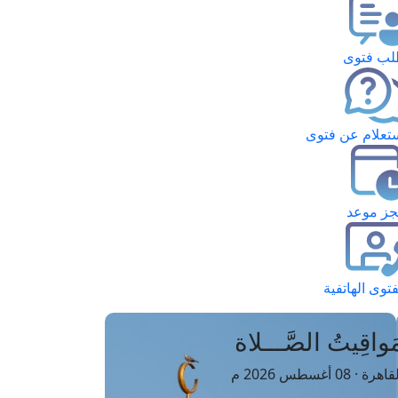
ب فتوى
تعلام عن فتوى
ز موعد
فتوى الهاتفية
َواقِيتُ الصَّـــلاة
اهرة · 08 أغسطس 2026 م