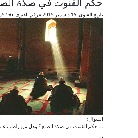
حكم القنوت في صلاة الص
تاريخ الفتوى:
15 ديسمبر 2015 م
رقم الفتوى:
5756
م
السؤال:
ما حكم القنوت في صلاة الصبح؟ وهل من واظب على الق