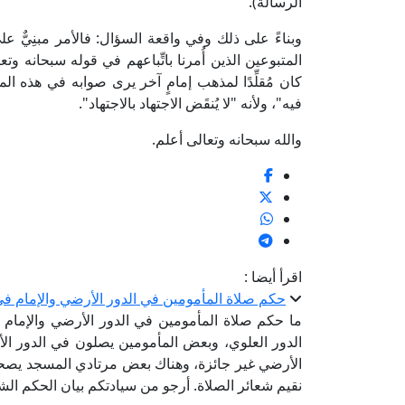
الرسالة).
وبناءً على ذلك وفي واقعة السؤال: فالأمر مبنِيٌّ ع
المتبوعين الذين أُمرنا باتِّباعهم في قوله سبحانه وتعا
كان مُقلِّدًا لمذهب إمامٍ آخر يرى صوابه في هذه المسأ
فيه"، ولأنه "لا يُنقَض الاجتهاد بالاجتهاد".
والله سبحانه وتعالى أعلم.
اقرأ أيضا :
حكم صلاة المأمومين في الدور الأرضي والإمام في
ما حكم صلاة المأمومين في الدور الأرضي والإمام 
الدور العلوي، وبعض المأمومين يصلون في الدور ال
الأرضي غير جائزة، وهناك بعض مرتادي المسجد يصحبو
نقيم شعائر الصلاة. أرجو من سيادتكم بيان الحكم ال