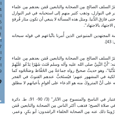
ا
 أكثرُ السلف الصالح مِن الصحابة والتابعين فَمَن بعدهم مِن علماء
 :42
 في النوازل، وذهب كثير منهم إلى استحبابه في غير النوازل
ا
حتى فارَقَ الدُّنيا. ومثل هذه المسألة لا ينبغي أن تكون مثار فُرقةٍ
 :18
الاجتهاد بالاجتهاد".
ا
 : 1
ة المجتهدين المتبوعين الذين أُمرنا باتِّباعهم في قوله سبحانه
ا
4].
7
ا
 أكثرُ السلف الصالح مِن الصحابة والتابعين فَمَن بعدهم مِن علماء
: 43
النَّبِيَّ صلى الله عليه وآله وسلم قَنَتَ شَهْرًا يَدْعُو عَلَيْهِمْ
ا
ى فَارَقَ الدُّنْيَا"، وهو حديثٌ صحيحٌ رواه جماعةٌ مِن الحُفَّاظ وصَحَّحُوه كما
 :8
لكية في المشهور عنهم؛ فيُستَحَبُّ عندهم القنوتُ في الفجر
 عنه على أنَّ المتروكَ منه هو الدعاء على أقوامٍ بأعيانهم لا مطلق
قال الإمام الحافظ أبو بكر الحازمي في كتابه "الاعتبار في الناسخ والمنسوخ مِن الآثار" (3/ 90- 91، ط. دائرة
ي صلاة الصبح؛ فذهب أكثر الناس مِن الصحابة والتابعين فَمَن
رُوينَا ذلك عنه مِن الصحابة الخلفاء الراشدون: أبو بكرٍ، وعمر،