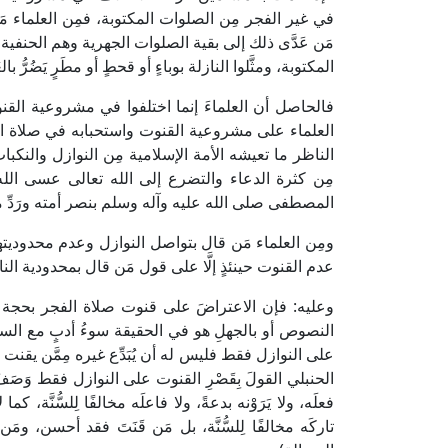
في غير الفجر مِن الصلوات المكتوبة، فمِن العلماء م
مَن عَدَّى ذلك إلى بقية الصلوات الجهرية وهم الحنفي
المكتوبة، ومثَّلوا النازلة بوباءٍ أو قحطٍ أو مطَرٍ يَضُرُّ با
فالحاصل أن العلماءَ إنما اختلفوا في مشروعية القن
العلماء على مشروعية القنوت واستحبابه في صلاة الف
الناظر ما تعيشه الأمة الإسلامية مِن النوازل والنكب
مِن كثرة الدعاء والتضرع إلى الله تعالى عسى الله أن ير
المصطفى صلى الله عليه وآله وسلم بنصر أمته ورَدِّ 
ومِن العلماء مَن قال بتواصل النوازل وعدم محدوديت
عدم القنوت حينئذٍ إلَّا على قول مَن قال بمحدودية النازلة 
وعليه: فإن الاعتراضَ على قنوت صلاة الفجر بحجة أن
النصوص أو بالجهلِ هو في الحقيقة سوءُ أدبٍ مع السلف
على النوازل فقط فليس له أن يُبَدِّع غيره مِمَّن يقن
الحنبلي القولَ بِقَصْرِ القنوت على النوازل فقط وَصَفَ 
فعلَه، ولا يَرَوْنه بدعةً، ولا فاعلَه مخالفًا لِلسُّنَّة، 