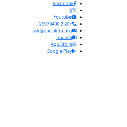
Facebook
X
Youtube
+20 2 25970400
ask@dar-alifta.org
huawei
App Store
Google Play