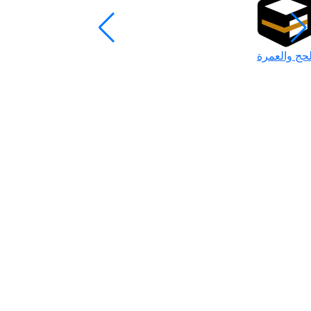
لحج والعمرة
رمضان