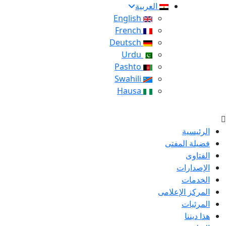
العربية
English
French
Deutsch
Urdu
Pashto
Swahili
Hausa
الرئيسية
فضيلة المفتى
الفتاوى
الإصدارات
الخدمات
المركز الإعلامى
المرئيات
هذا ديننا