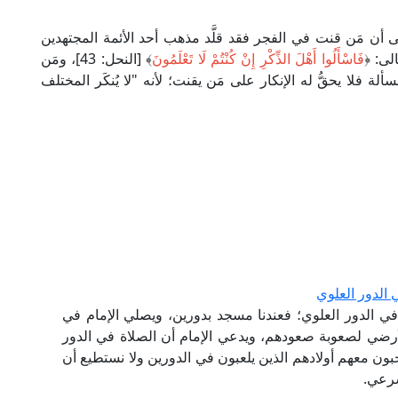
لى أن مَن قنت في الفجر فقد قلَّد مذهب أحد الأئمة المجتهدين
لى: ﴿
فَاسْأَلُوا أَهْلَ الذِّكْرِ إِنْ كُنْتُمْ لَا تَعْلَمُونَ
﴾ [النحل: 43]، ومَن
لة فلا يحقُّ له الإنكار على مَن يقنت؛ لأنه "لا يُنكَر المختلف
 الدور العلوي
في الدور العلوي؛ فعندنا مسجد بدورين، ويصلي الإمام في
أرضي لصعوبة صعودهم، ويدعي الإمام أن الصلاة في الدور
ن معهم أولادهم الذين يلعبون في الدورين ولا نستطيع أن
شرعي.