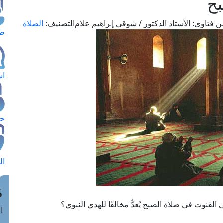
بح
ن فتاوى:
الأستاذ الدكتور / شوقي إبراهيم علام
التصنيف:
الصلاة
طل
اس
حج
ال
م
نوت في صلاة الصبح يُعدُّ مخالفًا للهدي النبوي؟
الق