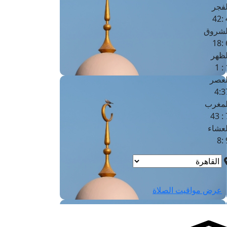
لفجر
4
لشروق
6
لظهر
1
لعصر
4:3
لمغرب
7 
لعشاء
9
عرض مواقيت الصلاة