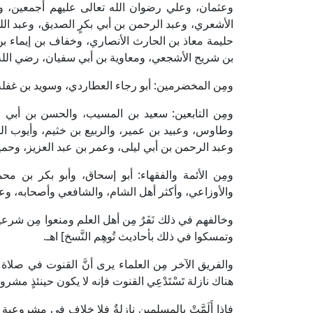
وعثمان، وعلي رضوان الله تعالى عليهم أجمعين، ومِ
الأشعري، وعبد الرحمن بن أبي بكرٍ الصديق، وعبد الل
حليمة معاذ بن الحارث الأنصاري، وخفاف بن إيماء
بن شريح الأشجعي، ومعاوية بن أبي سفيان، رضي الله 
ومِن المخضرمين: أبو رجاء العطاردي، وسويد بن غفلة، 
ومِن التابعين: سعيد بن المسيب، والحسن بن أبي 
وطاوس، وعبيد بن عمير، والربيع بن خثيم، وأيوب الس
وعبد الرحمن بن أبي ليلى، وعمر بن عبد العزيز، وحمي
ومِن الأئمة والفقهاء: أبو إسحاق، وأبو بكر بن م
والأوزاعي، وأكثر أهل الشام، والشافعي وأصحابه، وعن 
وخالفهم في ذلك نَفَرٌ مِن أهل العلم ومنعوا مِن شرعي
وتمسكوا في ذلك بأحاديث تُوهِم النَّسخ] اهـ.
والفريق الآخر مِن العلماء يرى أنَّ القنوت في صلاة 
هناك نازلة تَسْتَدْعِي القنوت فإنه لا يكون حينئذٍ مشرو
فإذا أَلَمَّتْ بالمسلمين نازلةٌ فلا خلاف في مشروعي