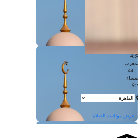
لفجر
4
لشروق
6
لظهر
1
لعصر
4:3
لمغرب
7 
لعشاء
9
عرض مواقيت الصلاة