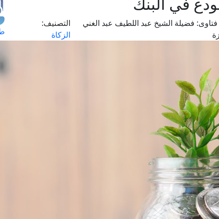
ودع في البنك
فتاوى:
فضيلة الشيخ عبد اللطيف عبد الغني
التصنيف:
طل
ة
الزكاة
اس
حج
ال
م
الق