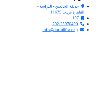
حديقة الخالدين - الدراسة -
القاهرة ص.ب 11675
107
202-25970400
info@dar-alifta.org