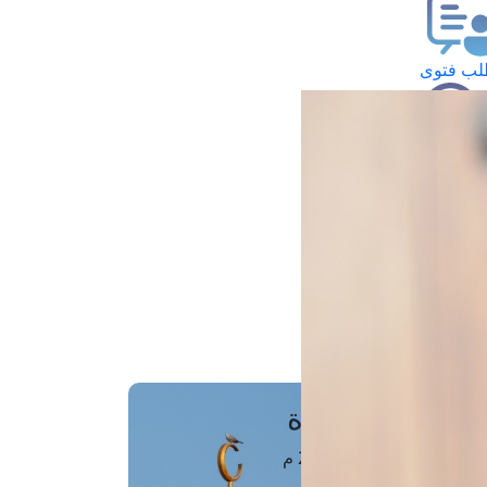
ب فتوى
تعلام عن فتوى
ز موعد
فتوى الهاتفية
َواقِيتُ الصَّـــلاة
اهرة · 07 أغسطس 2026 م