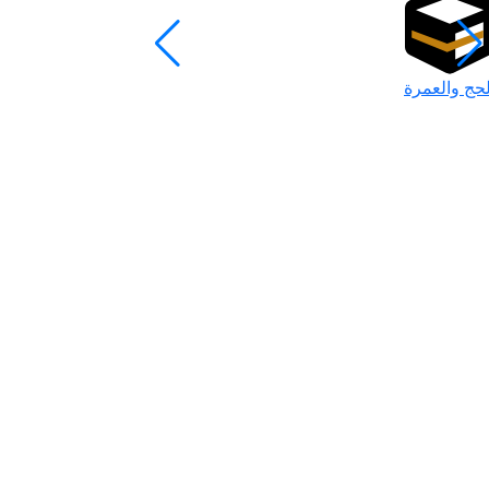
لحج والعمرة
رمضان