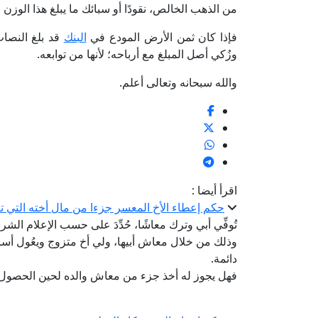
من الذهب الخالص، نقودًا أو سبائك ما يبلغ هذا الوزن
فإذا كان ثمن الأرض المودع في
البنك
قد بلغ النصا
وزُكي أصل المبلغ مع أرباحه؛ لأنها من توابعه.
والله سبحانه وتعالى أعلم.
اقرأ أيضا :
حكم إعطاء الأخ المعسر جزءا من مال أخته التي 
تُوفِّي أبي وترك معاشًا، حُدِّدَ على حسب الإعلام الش
وذلك من خلال معاش أبيها، ولي أخ متزوج ويعُول أسر
دائمة.
فهل يجوز له أخذ جزء من معاش والده لحين الحصول 