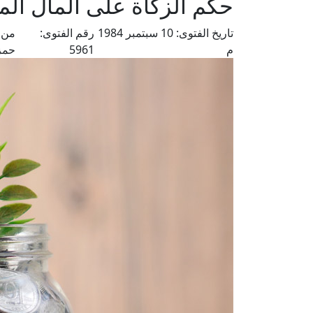
حكم الزكاة على المال الم
تاريخ الفتوى:
10 سبتمبر 1984
رقم الفتوى:
من 
م
5961
حمز