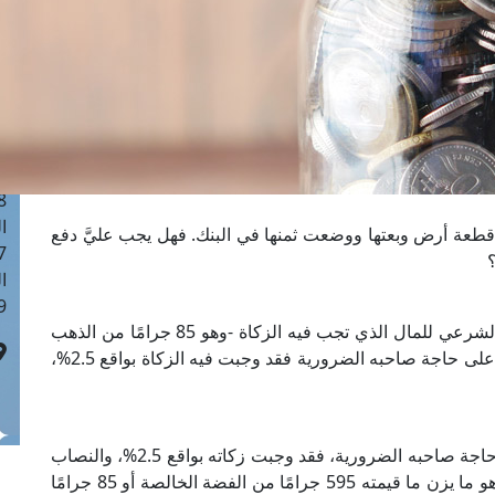
ا
 :41
ا
 :17
ا
 : 1
ا
8
ا
قطعة أرض وبعتها ووضعت ثمنها في البنك. فهل يجب عليَّ دفع
: 44
؟
ا
 :9
إذا كان ثمن الأرض المودع في البنك قد بلغ النصاب الشرعي للمال الذي تجب فيه الزكاة -وهو 85 جرامًا من الذهب
الخالص- ومرت عليه سنة قمرية كاملة، وكان فائضًا على حاجة صاحبه الضرورية فقد وجبت فيه الزكاة بواقع 2.5%،
، ومرَّ عليه حول كامل فائضًا على حاجة صاحبه الضرورية، فقد وجبت زكاته بواقع 2.5%، والنصاب
-كما أقره مجمع البحوث الإسلامية بالأزهر الشريف- هو ما يزن ما قيمته 595 جرامًا من الفضة الخالصة أو 85 جرامًا