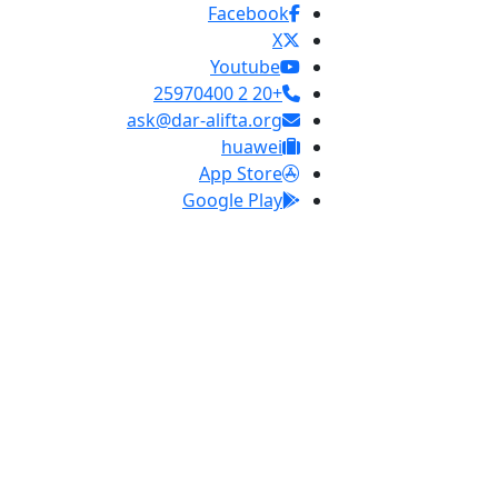
Facebook
X
Youtube
+20 2 25970400
ask@dar-alifta.org
huawei
App Store
Google Play