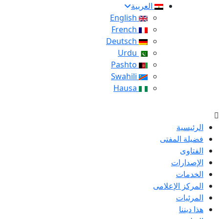
العربية
English
French
Deutsch
Urdu
Pashto
Swahili
Hausa
الرئيسية
فضيلة المفتى
الفتاوى
الإصدارات
الخدمات
المركز الإعلامى
المرئيات
هذا ديننا