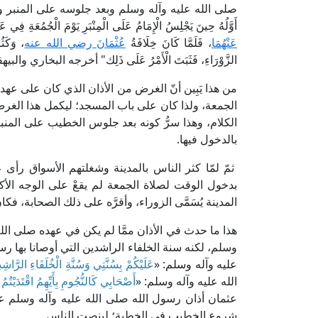
صلى الله عليه وآله وسلم وبعد جلوسه على المنبر وبين ي
أَوَّلُهُ حِينَ يَجْلِسُ الْإِمَامُ عَلَى الْمِنْبَرِ يَوْمَ الْجُمُعَةِ فِي عَهْ
عَنْهُمَا
، فَلَمَّا كَانَ خِلَافَةُ
عُثْمَانَ رضي الله عنه
، وَكَثُ
الزَّوْرَاءِ، فَثَبَتَ الْأَمْرُ عَلَى ذَلِك" أخرجه البخاري والب
من هذا يَبِين أنّ الغرض من الأذان الذي كان على عهد
الجمعة، ولذا كان على باب المسجد؛ ليكمل هذا الغ
الكلام، وهذا سرُّ كونه بعد جلوس الخطيب على المنبر و
بالدخول فيها.
ثمّ لمّا كثر الناس بالمدينة وشغلتهم الأسواق رأى
بدخول الوقت لصلاة الجمعة لم يقعْ على الوجه ال
المدينة يُسَمَّى الزوراء، وأقرَّه على ذلك الصحابة، فكان 
هذا ما حدث في الأذان ممَّا لم يكن في عهده صلى الله 
وسلم، لكنه سنة الخلفاء الراشدين التي أوصانا بها ر
عليه وآله وسلم: «
عَلَيْكُمْ بِسُنَّتِي وَسُنَّةِ الْخُلَفَاءِ الرَّاشِد
الله عليه وآله وسلم: «
أَصْحَابِي كَالنُّجُومِ بِأَيِّهِمُ اقْتَدَيْتُمُ ا
عثمان أذان رسول الله صلى الله عليه وآله وسلم 
شروع الخطيب في الخطبة؛ لينصت الناس.