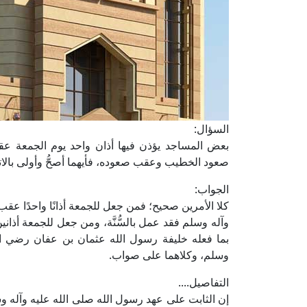
السؤال:
بعض المساجد يؤذن فيها أذان واحد يوم الجمعة عقب
صعود الخطيب وعقب صعوده، فأيهما أصحُّ وأولى بالات
الجواب:
كلا الأمرين صحيح؛ فمن جعل للجمعة أذانًا واحدًا عق
وآله وسلم فقد عمل بالسُّنَّة، ومن جعل للجمعة أذان
بما فعله خليفة رسول الله عثمان بن عفان رضي ال
وسلم، وكلاهما على صواب.
التفاصيل....
إن الثابت على عهد رسول الله صلى الله عليه وآله 