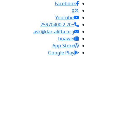
Facebook
X
Youtube
+20 2 25970400
ask@dar-alifta.org
huawei
App Store
Google Play