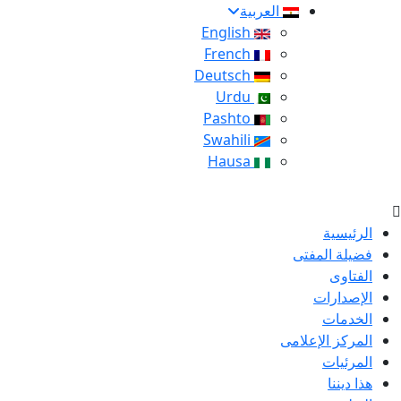
العربية
English
French
Deutsch
Urdu
Pashto
Swahili
Hausa
الرئيسية
فضيلة المفتى
الفتاوى
الإصدارات
الخدمات
المركز الإعلامى
المرئيات
هذا ديننا