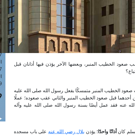
ا
 :43
ا
 :18
ا
 : 0
ا
7
ا
 صعود الخطيب المنبر، وبعضها الآخر يؤذن فيها أذانان قبل
: 42
باع؟
ا
 :7
ب صعود الخطيب المنبر متمسكًا بفعل رسول الله صلى الله عليه
ين أحدهما قبل صعود الخطيب المنبر والثاني عقب صعوده؛ عملًا
له عنه فقد عمل أيضًا بسنة رسول الله صلى الله عليه وآله
وسلم كان
أذانًا واحدًا
؛ يؤذن
بلال رضي الله عنه
على باب مسجده