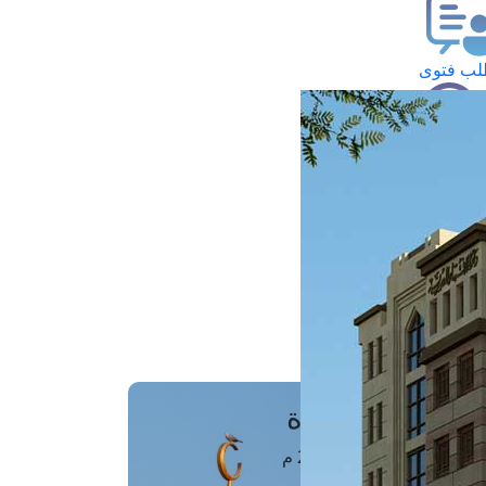
ب فتوى
تعلام عن فتوى
ز موعد
فتوى الهاتفية
َواقِيتُ الصَّـــلاة
اهرة · 09 أغسطس 2026 م