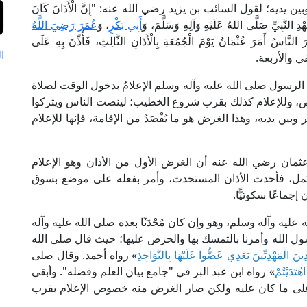
ديه؛ لقول السائب بن يزيد رضي الله عنه: "إِنَّ الْأَذَانَ كَانَ
دِ النَّبِيِّ صَلَّى اللهُ عَلَيْهِ وَآلِهِ وَسَلَّمَ، وَ
أَبِي بَكْرٍ
، وَ
عُمَرَ رَضِيَ اللَّهُ
رَ النَّاسُ أَمَرَ عُثْمَانُ يَوْمَ الْجُمُعَةِ بِالْأَذَانِ الثَّالِثِ، فَأُذِّنَ بِهِ عَلَى
ا
يهقي والأربعة.
 الرسول صلى الله عليه وآله وسلم الإعلامُ بدخول الوقت لصلاة
رض، وللإعلام كذلك بقرب شروع الخطيب؛ لينصت الناس ويتركوا
بين يديه، وهذا الغرض هو ما يُقْصَدُ من الإقامة، فإنها للإعلام
 عثمان رضي الله عنه أن الغرض الأول من الأذان وهو الإعلام
أكمل، فأحدث الأذان المستحدث، وأمر بفعله على موضع بسوق
إجماعًا سكوتيًّا.
عليه وآله وسلم، وهو وإن كان مُحْدَثًا بعده صلى الله عليه وآله
سول الله وأمرنا بالتمسك بها والحرص عليها؛ حيث قال صلى الله
ِينَ الْمَهْدِيِّينَ بَعْدِي عَضُّوا عَلَيْهَا بِالنَّوَاجِذِ
» رواه أحمد. وقال صلى
هْتَدَيْتُمْ
» رواه ابن عبد البر في "جامع بيان العلم وفضله". وأبقى
على ما كان عليه ولكن صار الغرض منه خصوص الإعلام بقرب