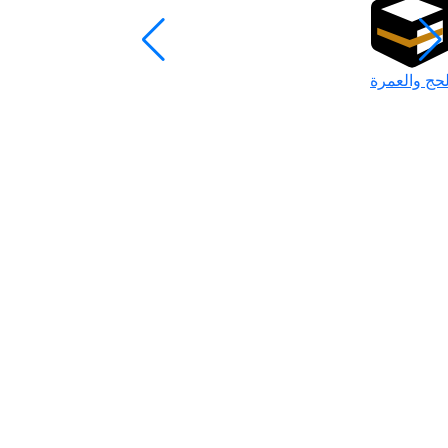
لحج والعمرة
رمضان