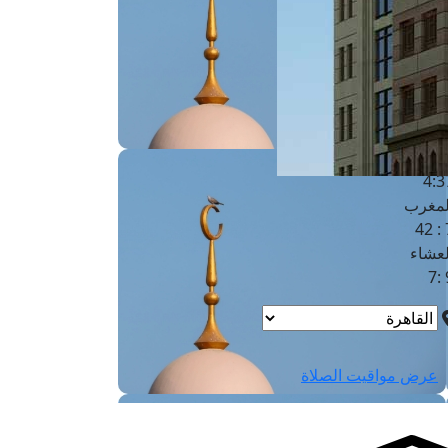
لفجر
4
لشروق
6
لظهر
1
لعصر
4:3
لمغرب
7 
لعشاء
9
عرض مواقيت الصلاة