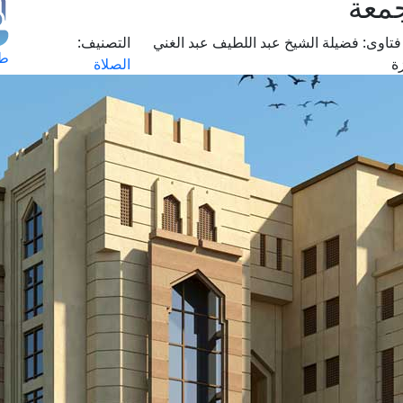
جمعة
تاوى:
فضيلة الشيخ عبد اللطيف عبد الغني
التصنيف:
طل
ة
الصلاة
اس
حج
ال
م
الق