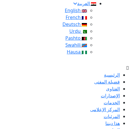
العربية
English
French
Deutsch
Urdu
Pashto
Swahili
Hausa
الرئيسية
فضيلة المفتى
الفتاوى
الإصدارات
الخدمات
المركز الإعلامى
المرئيات
هذا ديننا