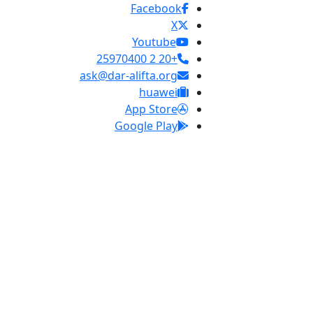
Facebook
X
Youtube
+20 2 25970400
ask@dar-alifta.org
huawei
App Store
Google Play