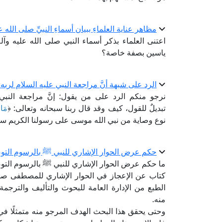
مظاهر عناية العلماءِ ببيان أسماءِ النبيِّ صلى الله 
اعتنى العلماء بذكر أسماء النبي صلى الله عليه
ياسين بصفة خاصة؟
الرد على شبهة أنَّ مراجعة النبي عليه السلام لرب
نرجو منكم الرد على من يقول: إنَّ مراجعة النب
تبديلٌ للقول، كيف وقد قال ربنا سبحانه وتعالى: ﴿
مَا 
نوع وصاية من نبي الله موسى على رسولنا الكريم سيد
حكم عرض الحوار الإشاري للنبي ﷺ بالرسوم التو
ما حكم عرض الحوار الإشاري للنبي ﷺ بالرسوم التو
كتاب عن الإعجاز في الحوار الإشاري للمصطفى صلى
الطبع من الإدارة العامة للبحوث والتأليف والترج
منه.
وحتى يحقق هذا البحث الهدف المرجو منه متمثلًا ف