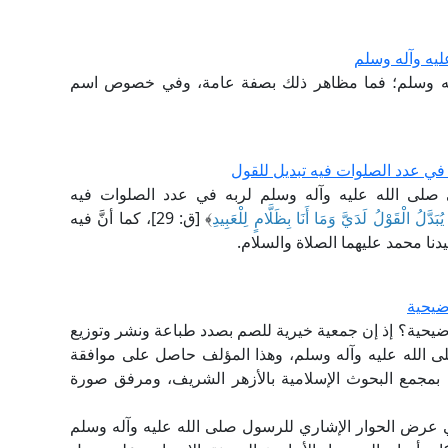
عليه وآله وسلم
 وآله وسلم؛ فما مظاهر ذلك بصفة عامة، وفي خصوص اسم
ه في عدد الصلوات فيه تبديل للقول
ي صلى الله عليه وآله وسلم لربه في عدد الصلوات فيه
يُبَدَّلُ الْقَوْلُ لَدَيَّ وَمَا أَنَا بِظَلَّامٍ لِلْعَبِيدِ
﴾ [ق: 29]، كما أنَّ فيه
نا محمد عليهما الصلاة والسلام.
ضيحية
ضيحية؟ إذ إن جمعية خيرية للصم بصدد طباعة ونشر وتوزيع
 الله عليه وآله وسلم، وهذا المؤلف حاصل على موافقة
مة بمجمع البحوث الإسلامية بالأزهر الشريف، ومرفق صورة
ي عرض الحوار الإشاري للرسول صلى الله عليه وآله وسلم