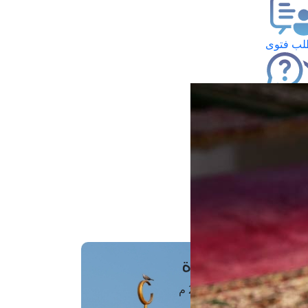
ب فتوى
تعلام عن فتوى
ز موعد
فتوى الهاتفية
َواقِيتُ الصَّـــلاة
اهرة · 09 أغسطس 2026 م