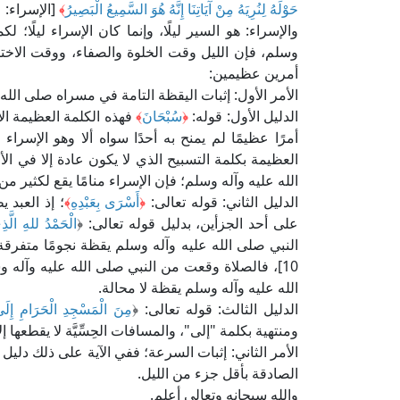
حَوْلَهُ لِنُرِيَهُ مِنْ آيَاتِنَا إِنَّهُ هُوَ السَّمِيعُ الْبَصِيرُ
﴾
[الإسراء: 1].
والإسراء: هو السير ليلًا، وإنما كان الإسراء ليلًا؛
وسلم، فإن الليل وقت الخلوة والصفاء، ووقت الاختص
أمرين عظيمين:
الأمر الأول: إثبات اليقظة التامة في مسراه صلى الله 
الدليل الأول: قوله:
﴿
سُبْحَانَ
﴾
فهذه الكلمة العظيمة ال
أمرًا عظيمًا لم يمنح به أحدًا سواه ألا وهو الإسراء يق
العظيمة بكلمة التسبيح الذي لا يكون عادة إلا في 
الله عليه وآله وسلم؛ فإن الإسراء منامًا يقع لكثير من
الدليل الثاني: قوله تعالى:
﴿
أَسْرَى بِعَبْدِهِ
﴾
؛ إذ العبد
على أحد الجزأين، بدليل قوله تعالى: ﴿
الْحَمْدُ للهِ الَّذ
النبي صلى الله عليه وآله وسلم يقظة نجومًا متفرقة،
10]، فالصلاة وقعت من النبي صلى الله عليه وآله
الله عليه وآله وسلم يقظة لا محالة.
الدليل الثالث: قوله تعالى: ﴿
مِنَ الْمَسْجِدِ الْحَرَامِ إِلَ
ومنتهية بكلمة "إلى"، والمسافات الحِسِّيَّة لا يقطعها إ
الأمر الثاني: إثبات السرعة؛ ففي الآية على ذلك دليل 
الصادقة بأقل جزء من الليل.
والله سبحانه وتعالى أعلم.