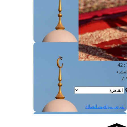
لفجر
4
لشروق
6
لظهر
1
لعصر
4:3
لمغرب
7 
لعشاء
9
عرض مواقيت الصلاة