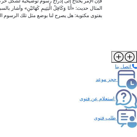
فإن الإمر يحتاج إلى إدراج رسوم توضيحية لشكل حركات
المثال حديث: «أَنَا وَكَافِلُ الْيَتِيمِ كَهَاتَيْنِ» وأ
بفتوى مكتوبة: هل يصرح لنا بوضع مثل تلك الرسوم ا
اتصل بنا
حجز موعد
استعلام عن فتوى
طلب فتوى