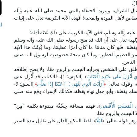
 لكمال الشرف، ومزيد الاحتفاء بالنبي محمد صلى الله عليه وآله
اص لأهل المودة والمحبة؛ فهذه الآية الكريمة تدل على إثبات
ا
عليه وآله وسلم، ففي الآية الكريمة على ذلك ثلاثة أدلة:
إلهية تدل على أن الله قد منح رسوله صلى الله عليه وآله وسلم
ظة، فلو كان منامًا ما كان أمرًا عظيمًا، وما بُدِئَتْ هذا الآية
الأمر العظيم الخطير، وما كان منحةَ خصوصية لرسول الله صلى
 الناس.
 يطلق على الشخص بجزأيه الجسم والروح معًا، ولا يصح إطلاقه
ِي أَنْزَلَ عَلَى عَبْدِهِ الْكِتَابَ
﴾ [الكهف: 1]، فالكتاب قد أُنْزِل على
 وقوله تعالى:
﴿
أَرَأَيْتَ الَّذِي يَنْهَى ۝ عَبْدًا إِذَا صَلَّى
﴾
[العلق: 9-
 وسلم يقظة، وأبو جهل نهاه يقظة، فكذلك الإسراء وقع منه صلى
ى الْمَسْجِدِ الْأَقْصَى
﴾، فهذه مسافة حِسِّيَّة مبدوءة بكلمة "مِن"
لا الجسم والروح معًا.
وهو قوله تعالى: ﴿
لَيْلًا
﴾ بلفظ التنكير الدال على تقليل مدة السير