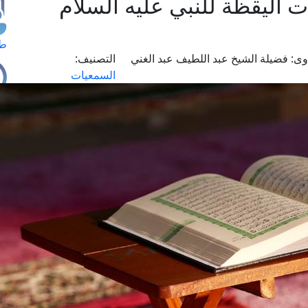
ت اليقظة للنبي عليه السلام
طل
وى:
فضيلة الشيخ عبد اللطيف عبد الغني
التصنيف:
السمعيات
اس
حج
ال
م
الق