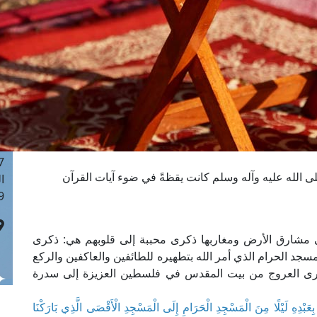
ا
 :43
ا
 :18
ا
 : 0
ا
7
ا
: 42
ى الله عليه وآله وسلم كانت يقظةً في ضوء آيات القرآن
ا
 :7
 مشارق الأرض ومغاربها ذكرى محببة إلى قلوبهم هي: ذكرى
سجد الحرام الذي أمر الله بتطهيره للطائفين والعاكفين والركع
كرى العروج من بيت المقدس في فلسطين العزيزة إلى سدرة
َبْدِهِ لَيْلًا مِنَ الْمَسْجِدِ الْحَرَامِ إِلَى الْمَسْجِدِ الْأَقْصَى الَّذِي بَارَكْنَا