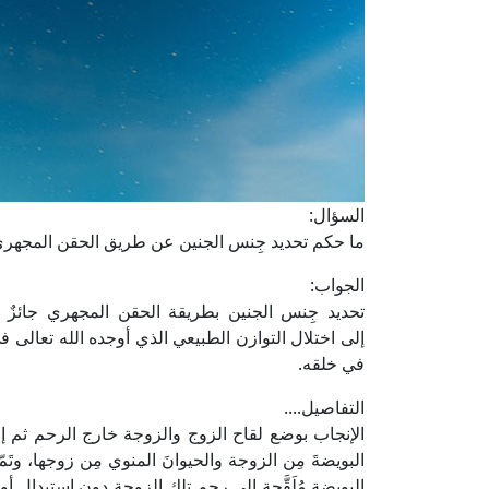
السؤال:
ما حكم تحديد جِنس الجنين عن طريق الحقن المجهر
الجواب:
تحديد جِنس الجنين بطريقة الحقن المجهري جائزٌ 
إلى اختلال التوازن الطبيعي الذي أوجده الله تعالى ف
في خلقه.
التفاصيل....
الإنجاب بوضع لقاح الزوج والزوجة خارج الرحم ثم إعاد
البويضةَ مِن الزوجة والحيوانَ المنوي مِن زوجها، وتَمّ
البويضة مُلَقَّحة إلى رحم تلك الزوجة دون استبدالٍ أو