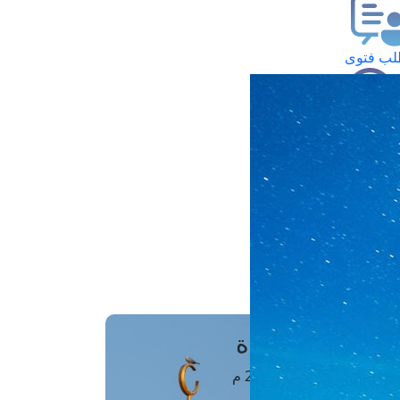
ب فتوى
تعلام عن فتوى
ز موعد
فتوى الهاتفية
َواقِيتُ الصَّـــلاة
اهرة · 06 أغسطس 2026 م