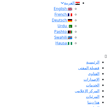
العربية
English
French
Deutsch
Urdu
Pashto
Swahili
Hausa
الرئيسية
فضيلة المفتى
الفتاوى
الإصدارات
الخدمات
المركز الإعلامى
المرئيات
هذا ديننا