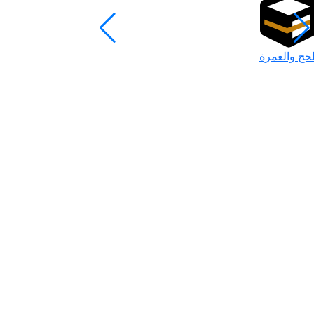
لحج والعمرة
رمضان