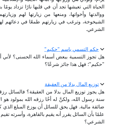
الحياة التي تعيشها تجد أن في قلبها نارًا تزداد يوم
ووالدتها وأخواتها، ومنعها من زيارتها لهم وزيارت
الشيخوخة، وترغب في زيارتهم طمعًا في دعائهم لها
الشرعي.
حكم التسمي باسم "حكيم"
هل تجوز التسمية ببعض أسماء الله الحسنى؟ لأني أ
"حكيم"؛ فهل هذا جائز شرعًا؟
توزيع المال بدلا من العقيقة
هل يجوز توزيع المال بدلا من العقيقة؟ فالسائل رزق
سنة رسول الله، ولكنَّ له أخًا رزقه الله بمولود ه
ضائقة مالية. فهل يحق للسائل أن يوزع المبلغ الذي 
علمًا بأن السائل يقرر أنه يقيم بالقاهرة، وأسرته ت
الشرعي؟