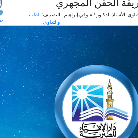
ريقة الحقن المجهري
اوى:
الأستاذ الدكتور / شوقي إبراهيم
التصنيف:
الطب
طل
والتداوي
اس
حج
ال
م
الق