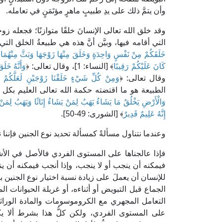
وأن يتمَّ ذلك على يدِ طبيبٍ ماهرٍ مؤتَمَنٍ في تعامله.
وقد خلق الله تعالى الإنسانَ خلقًا متوازنًا؛ فجعله زو
التي أقامه فيها، وبيَّن أنَّ هذه هي طبيعةُ الخلق ال
خَلَقَكُمْ مِنْ نَفْسٍ وَاحِدَةٍ وَخَلَقَ مِنْهَا زَوْجَهَا وَبَثَّ مِنْهُمَا رِ
كَانَ عَلَيْكُمْ رَقِيبًا
﴾ [النساء: 1]، وقال تعالى: ﴿
وَأَنَّهُ خَل
وقال تعالى: ﴿
وَمِنْ كُلِّ شَيْءٍ خَلَقْنَا زَوْجَيْنِ لَعَلَّكُمْ ت
الطبيعة هو ما اقتضته حكمة الله تعالى العليم بك
وَالْأَرْضِ يَخْلُقُ مَا يَشَاءُ يَهَبُ لِمَنْ يَشَاءُ إِنَاثًا وَيَهَبُ لِمَنْ
إِنَّهُ عَلِيمٌ قَدِيرٌ
﴾ [الشورى: 49-50].
وعندما نتناول مسألةً كمسألة تحديد نوع الجنين فإننا
فإذا عالجناها على المستوى الفردي فالأصل في الأشياء
فيمكنه أن ينجب أو لا ينجب، وإذا أنجب فيمكنه أن ينظ
للإنسان أن يعملَ على زيادة نسبة اختيار نوع الجنين 
الجماع قبل التبويض أو أثناءه، أو غربلة الحيوانات ا
على المستوى الفردي، ولكن كلُّ هذا بشرط ألا يكون