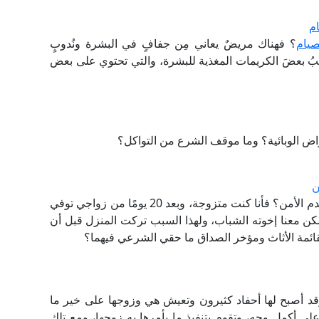
ام
لصيام
؟ فهناك مريضٌ يعاني مِن جفافٍ في البشرة ونُدوبٍ
يبُ بعضَ الكريمات المغذية للبشرة، والتي تحتوي على بعض
ض الوبائية؟ وما موقف الشرع من التواكل؟
ن
ما حكم ترك المرأة المسكن في فترة العدة بسبب عدم الأمن؟ فأنا كنت متزوجة، وبعد 20 يومًا من زواجي توفي
 معنا إخوته الشباب، ولهذا السبب تركت المنزل قبل أن
بة لقائمة الأثاث ومؤخر الصداق ما حقي الشرعي فيهما؟
، وقد أصبح لها أحفاد كثيرون وتعيش هي وزوجها على خير ما
 على أكمل وجه، وتقوم بتنفيذ ما يأمرها به زوجها، ومع تلك