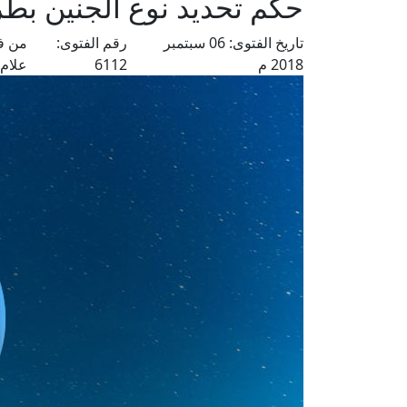
حكم تحديد نوع الجنين بط
تاريخ الفتوى:
06 سبتمبر
رقم الفتوى:
من فت
2018 م
6112
علام