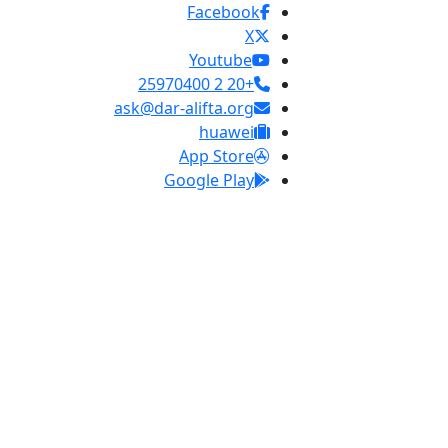
Facebook
X
Youtube
+20 2 25970400
ask@dar-alifta.org
huawei
App Store
Google Play