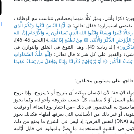
جين: ذكرًا وأنثى، وميَّز كلًّا منهما بخصائص تتناسب مع الوظائف
ا
تي تقتضي استمراره؛ فقال تعالى: ﴿
يَا أَيُّهَا النَّاسُ اتَّقُوا رَبَّكُمُ الَّذِي
جَالًا كَثِيرًا وَنِسَاءً وَاتَّقُوا اللهَ الَّذِي تَسَاءَلُونَ بِهِ وَالْأَرْحَامَ إِنَّ اللهَ
َقَ الزَّوْجَيْنِ الذَّكَرَ وَالْأُنْثَى ۞ مِنْ نُطْفَةٍ إِذَا تُمْنَى
﴾ [النجم: 45- 46]،
َذَكَّرُونَ
﴾ [الذاريات: 49]، وهذا التنوع في الخلق والتوازن في
ل شيء والقدير على كل شيء؛ قال تعالى: ﴿
لِلَّهِ مُلْكُ السَّمَاوَاتِ
 يَشَاءُ الذُّكُورَ ۞ أَوْ يُزَوِّجُهُمْ ذُكْرَانًا وَإِنَاثًا وَيَجْعَلُ مَنْ يَشَاءُ عَقِيمًا
 نعالجها على مستويين مختلفين:
 الإباحة؛ لأن الإنسان يمكنه أن يتزوج أو لا يتزوج، وإذا تزوج
ِّم النسل أوْ لَا ينظمه، كلٌّ حسب ظروفه وأحواله، وكما يجوز
بما ينصح به المختصون في ذلك –من اختيار نوع الغذاء، أو توقيت
لمنوية، أو غير ذلك من الأساليب التي يعرفها أهلها– فكذلك يجوز
التعامل المجهري مع الكروموسومات والمادة الوراثية (DNA) لنفس الغرض؛ إذ ليس في الشرع ما يمنع من ذلك
 في التقنية المستخدمة ما يضرُّ بالمولود في قابل أيَّامه