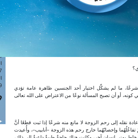
ا
 :40
ا
 :17
ا
 : 1
ا
8
ا
ي؟
: 45
ا
 :10
شرعًا، ما لم يشكِّل اختيار أحد الجنسين ظاهرة عامة تؤدي
ي كونه، أو أن تصبح المسألة نوعًا من الاعتراض على الله تعالى
ة نقله إلى رحم الزوجة لا مانع منه شرعًا إذا ثبت قطعًا أنَّ
 تفاعُلُهُما وإخصابُهُما خارج رحم هذه الزوجة –أنابيب–، وأُعيدت
 خلطٍ بمني إنسانٍ آخر، وكانت هناك حاجةٌ طبيةٌ داعيةٌ إلى ذلك،