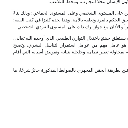
كون الإنسان محلًّا للتجارب، ومحطًّا للتلاعب.
لجنين على المستوى الشخصي وعلى المستوى الجماعي؛ وذلك بناءً
 الحكم بالفرد وتعلقه بالأمة، وهذا نجده كثيرًا في كتب الفقه؛
لفجر أو الأذان مع جواز ترك ذلك على المستوى الفردي الشخصي.
 سيتعلق حينئذٍ باختلال التوازن الطبيعي الذي أوجده الله تعالى،
ي هو عامل مهم من عوامل استمرار التناسل البشري، وتصبح
بمحاولة تغيير نظامه وخلخلة بنيانه وتقويض أسبابه التي أقام
ين بطريقة الحقن المجهري بالضوابط المذكورة جائزٌ شرعًا، ما