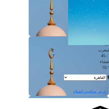
لفجر
4
لشروق
6
لظهر
1
لعصر
4:3
لمغرب
7 
لعشاء
9
عرض مواقيت الصلاة