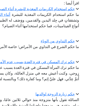
اقرأ أيضا :
حكم استخدام الكريمات المغذية للبشرة أثناء الصي
ما حكم استخدام الكريمات المغذية للبشرة
أثناء ا
وتشققاتٍ في جِلد اليدين والقدمين، ووَصَف له الطب
أنواع الفيتامينات، فما حكم استخدامها أثناء الصيام؟
حكم التداوي من الوباء
ما حكم الشرع في التداوي من الأمراض؛ خاصة الأمرا
حكم ترك المسكن في فترة العدة بسبب عدم الأم
زوجي، وكنت أعيش معه في منزل العائلة، وكان يسكن
أُتمَّ عِدَّتي. فهل عليَّ إثم؟ وما كفارة ذلك؟ وبالنس
حكم زيارة الزوجة لوالديها
السائلة تقول بأنها متزوجة منذ حوالي ثلاثين عامًا
يرام، وتؤدي هي وزوجها واجباتها الدينية والإسلامية