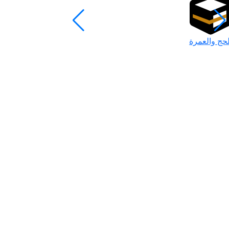
لحج والعمرة
رمضان