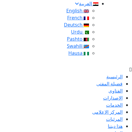
العربية
English
French
Deutsch
Urdu
Pashto
Swahili
Hausa
الرئيسية
فضيلة المفتى
الفتاوى
الإصدارات
الخدمات
المركز الإعلامى
المرئيات
هذا ديننا