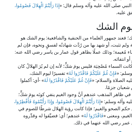
لنبي صلى الله عليه وآله وسلم قال: «
إِذَا رَأَيْتُمُ الْهِلالَ فَصُومُوا،
ق عليه.
يوم الشك
ك؛ فعند جمهور العلماء من الحنفية والشافعية: يوم الشك هو
ة ولم تثبت، أو شهد بها من رُدَّت شهادتُه لفسقٍ ونحوه، فإن لم
ماء مُغيمة؛ وذلك عملًا بظاهر قول عمار بن ياسر رضي الله عنه:
أو انتفائه.
ت السماء مُصْحِيَة فليس يومَ شكٍّ؛ لأنه إن لم يُرَ الهلالُ كان
وسلم: «
فَإِنْ غُمَّ عَلَيْكُمْ فَاقْدُرُوا لَهُ
» تفسيرًا ليوم الشك،
يه الصلاة والسلام: «
فَإِنْ غُمَّ عَلَيْكُمْ فَاقْدُرُوا لَهُ
» -أي: أكملوا
ن شعبان جزمًا.
في ظاهر المذهب عندهم أنَّ وجود الغيم ينفي كونَه يومَ شكٍّ؛
ليه وآله وسلم: «
إِذَا رَأَيْتُمُ الْهِلالَ فَصُومُوا، وَإِذَا رَأَيْتُمُوهُ فَأَفْطِرُوا،
بين حكم الصحو والغيم؛ فإذا كانت رؤية الهلال شرطًا للصوم في
لغيم، ومعنى «
فَاقْدُرُوا لَهُ
» عندهم؛ أي: فضيِّقوا له وقدِّروه
 عمر رضي الله عنهما في ذلك.