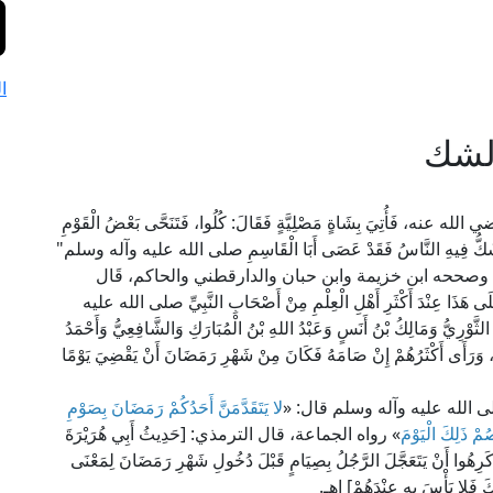
ا
الشك
ي الله عنه، فَأُتِيَ بِشَاةٍ مَصْلِيَّةٍ فَقَالَ: كُلُوا، فَتَنَحَّى بَعْضُ الْقَوْمِ
ذِي يَشُكُّ فِيهِ النَّاسُ فَقَدْ عَصَى أَبَا الْقَاسِمِ صلى الله عليه وآله وسلم"
 وصححه ابن خزيمة وابن حبان والدارقطني والحاكم، قَال
َذَا عِنْدَ أَكْثَرِ أَهْلِ الْعِلْمِ مِنْ أَصْحَابِ النَّبِيِّ صلى الله عليه
وْرِيُّ وَمَالِكُ بْنُ أَنَسٍ وَعَبْدُ اللهِ بْنُ الْمُبَارَكِ وَالشَّافِعِيُّ وَأَحْمَدُ
ِ، وَرَأَى أَكْثَرُهُمْ إِنْ صَامَهُ فَكَانَ مِنْ شَهْرِ رَمَضَانَ أَنْ يَقْضِيَ يَوْمًا
 الله عليه وآله وسلم قال: «
لا يَتَقَدَّمَنَّ أَحَدُكُمْ رَمَضَانَ بِصَوْمِ
مْ ذَلِكَ الْيَوْمَ
» رواه الجماعة، قال الترمذي: [حَدِيثُ أَبِي هُرَيْرَةَ
رِهُوا أَنْ يَتَعَجَّلَ الرَّجُلُ بِصِيَامٍ قَبْلَ دُخُولِ شَهْرِ رَمَضَانَ لِمَعْنَى
 فَلا بَأْسَ بِهِ عِنْدَهُمْ] اهـ.