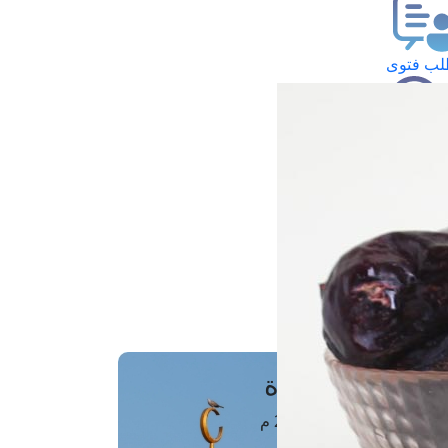
ب فتوى
تعلام عن فتوى
ز موعد
فتوى الهاتفية
َواقِيتُ الصَّـــلاة
اهرة · 07 أغسطس 2026 م