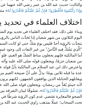
والثالث: حديث عبد الله بن عمر رضي الله عنهما عن ا
وَإِذَا رَأَيْتُمُوهُ فَأَفْطِرُوا؛ فَإِنْ غُمَّ عَلَيْكُمْ فَاقْدُرُوا لَهُ
» متف
اختلاف العلماء في تحديد 
وبناء على ذلك: فقد اختلف العلماء في تحديد يوم الش
اليوم الثلاثون من شهر شعبان إذا تَحَدَّث الناس بالرؤي
يتحدَّث بالرؤية أحدٌ فليس يومَ شكٍّ حتى لو كانت الس
"الَّذِي يَشُكُّ فِيهِ النَّاسُ" من غير التفات إلى وجود غيمٍ 
أما المالكية فإنهم يجعلون مناط الشكّ هو الغيم، فلو كان
من شعبان جزمًا، ويجعلون قوله صلى الله عليه وآله 
واعترض ذلك ابن عبد السلام من المالكية بأنَّ قوله عل
عدة ما قبله ثلاثين يومًا- يدلُّ على أنَّ صبيحة الغيم م
ويقابلهم الحنابلة الذين يوافقون الجمهور، لكنهم يرون 
لأنه حينئذٍ يُعَدُّ من رمضان، ويجعلون قوله صلى الله ع
فَإِنْ غُمَّ عَلَيْكُمْ فَاقْدُرُوا لَهُ
». مَسُوقًا لبيان التفرقة 
الصحو فالمغايرة تقتضي عدم كون الرؤية شرطًا في ا
تحت السحاب؛ عملًا بمذهب راوي الحديث عبد الله بن