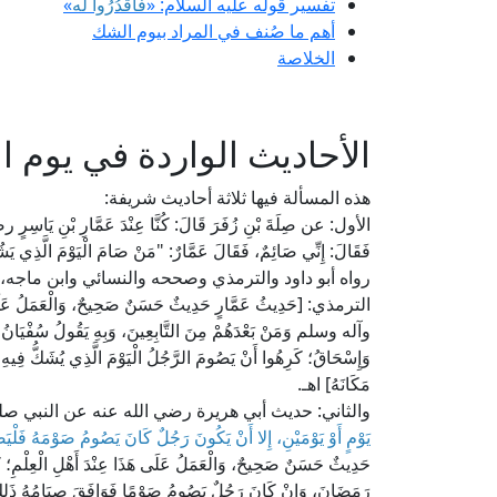
تفسير قوله عليه السلام: «
فَاقْدُرُوا لَه
»
أهم ما صُنف في المراد بيوم الشك
الخلاصة
الأحاديث الواردة في يوم 
هذه المسألة فيها ثلاثة أحاديث شريفة:
الأول: عن صِلَةَ بْنِ زُفَرَ قَالَ: كُنَّا عِنْدَ عَمَّارِ بْنِ يَاسِرٍ رض
فَقَالَ: إِنِّي صَائِمٌ، فَقَالَ عَمَّارٌ: "مَنْ صَامَ الْيَوْمَ الَّ
رواه أبو داود والترمذي وصححه والنسائي وابن ماجه،
الترمذي: [حَدِيثُ عَمَّارٍ حَدِيثٌ حَسَنٌ صَحِيحٌ، وَالْعَمَلُ عَلَى ه
وآله وسلم وَمَنْ بَعْدَهُمْ مِنَ التَّابِعِينَ، وَبِهِ يَقُولُ سُفْيَانُ الثَّ
وَإِسْحَاقُ؛ كَرِهُوا أَنْ يَصُومَ الرَّجُلُ الْيَوْمَ الَّذِي يُشَكُّ فِيه
مَكَانَهُ] اهـ.
والثاني: حديث أبي هريرة رضي الله عنه عن النبي صلى
يَوْمٍ أَوْ يَوْمَيْنِ، إِلا أَنْ يَكُونَ رَجُلٌ كَانَ يَصُومُ صَوْمَهُ فَلْيَصُ
حَدِيثٌ حَسَنٌ صَحِيحٌ، وَالْعَمَلُ عَلَى هَذَا عِنْدَ أَهْلِ الْعِلْمِ؛ كَ
رَمَضَانَ، وَإِنْ كَانَ رَجُلٌ يَصُومُ صَوْمًا فَوَافَقَ صِيَامُهُ ذَلِكَ