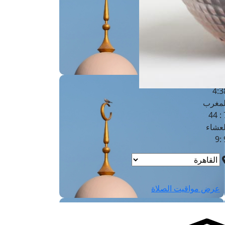
لفجر
4
لشروق
6
لظهر
1
لعصر
4:3
لمغرب
7 
لعشاء
9
عرض مواقيت الصلاة