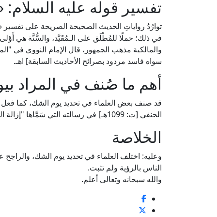
تفسير قوله عليه السلام: «
توارُدُ رواياتِ الحديث الصحيحة الصريحة على تفسير «
في ذلك؛ حملًا للمُطْلَق على الـمُقَيَّد، والسُّنَّة هي أَوْلى
سواه فاسد مردود بصرائح الأحاديث السابقة] اهـ.
أهم ما صُنف في المراد بي
قد صنف بعض العلماء في تحديد يوم الشك، كما فعل م
الحنفي [ت: 1099هـ] في رسالته التي سَمَّاها "إزالة الضنك في المراد من يوم الشك".
الخلاصة
وعليه: اختلف العلماء في تحديد يوم الشك، والراجح عند 
الناس بالرؤية ولم تثبت.
والله سبحانه وتعالى أعلم.