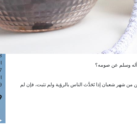
ا
 :41
ا
 :17
ا
 : 1
ا
8
ا
 وآله وسلم عن صومه؟
: 44
ا
ين من شهر شعبان إذا تَحَدَّث الناس بالرؤية ولم تثبت، فإن لم
 :9