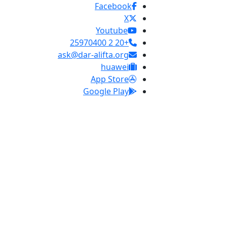
Facebook
X
Youtube
+20 2 25970400
ask@dar-alifta.org
huawei
App Store
Google Play