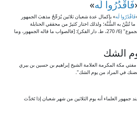
فَاقْدُرُوا لَه
»
فَاقْدُرُوا لَه
» بإكمال عدة شعبان ثلاثين يُرَجِّحُ مذهبَ الجمهور
 ما تُبَيَّنُ به السُّنَّة؛ ولذلك اختار كثيرٌ من محققي الحنابلة
والمالكية مذهب الجمهور، قال الإمام النووي في "المجموع" (6/ 270، ط. دار الفكر): [فالصواب ما قاله الجمهور، وما
وم الشك
فتي مكة المكرمة العلامة الشيخ إبراهيم بن حسين بن بيري
جمهور العلماء أنه يوم الثلاثين من شهر شعبان إذا تَحَدَّث