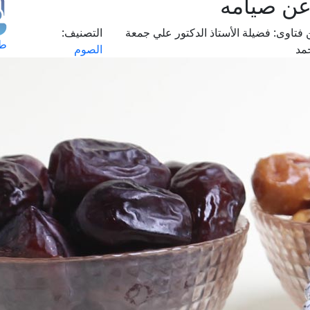
عن صيامه
 فتاوى:
فضيلة الأستاذ الدكتور علي جمعة
التصنيف:
طل
مد
الصوم
اس
حج
ال
م
الق