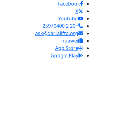
Facebook
X
Youtube
+20 2 25970400
ask@dar-alifta.org
huawei
App Store
Google Play