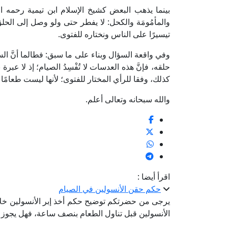
بينما يذهب البعض كشيخ الإسلام ابن تيمية رحمه الله 
والمأمُومَة والكحل: لا يفطر حتى ولو وصل إلى الحلق؛ لأ
تيسيرًا على الناس ونختاره للفتوى.
وفي واقعة السؤال وبناء على ما سبق: فطالما أنَّ الس
حلقه، فإنَّ هذه العدسات لا تُفْسِدُ الصيام؛ إذ لا عبر
كذلك، وفقا للرأي المختار للفتوى؛ لأنها ليست طعامًا ولا 
والله سبحانه وتعالى أعلم.
اقرأ أيضا :
حكم حقن الأنسولين في الصيام
يرجى من حضرتكم توضيح حكم أخذ إبر الأنسولين خلا
الأنسولين قبل تناول الطعام بنصف ساعة، فهل يجوز