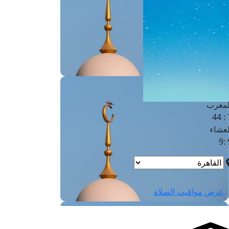
لفجر
4
لشروق
6
لظهر
1
لعصر
4:3
لمغرب
7 
لعشاء
9
عرض مواقيت الصلاة