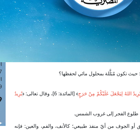
ا
 :41
ا
 :17
ا
 : 1
ا
8
ا
: 44
حيث تكون مُبَلَّلة بمحلول مائي لحفظها؟
ا
 :9
ُرِيدُ اللهُ لِيَجْعَلَ عَلَيْكُمْ مِنْ حَرَجٍ
﴾ [المائدة: 6]، وقال تعالى: ﴿
يُرِيدُ
من طلوع الفجر إلى غروب الشمس.
ق أو الجوف من أيّ منفذ طبيعي؛ كالأنف، والفم، والعين: فإنه