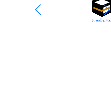
لحج والعمرة
رمضان