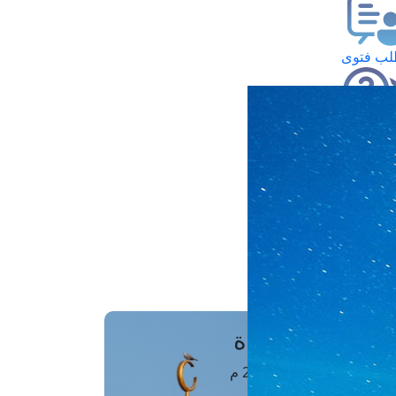
ب فتوى
تعلام عن فتوى
ز موعد
فتوى الهاتفية
َواقِيتُ الصَّـــلاة
اهرة · 07 أغسطس 2026 م