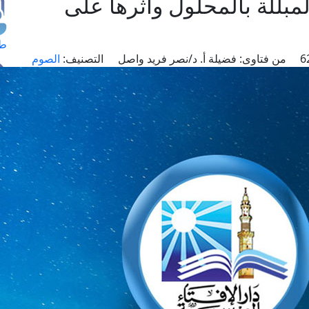
مبللة بالمحلول وأثرها على
طل
من فتاوى:
فضيلة أ. د/نصر فريد واصل
التصنيف:
الصوم
اس
حج
ال
م
الق