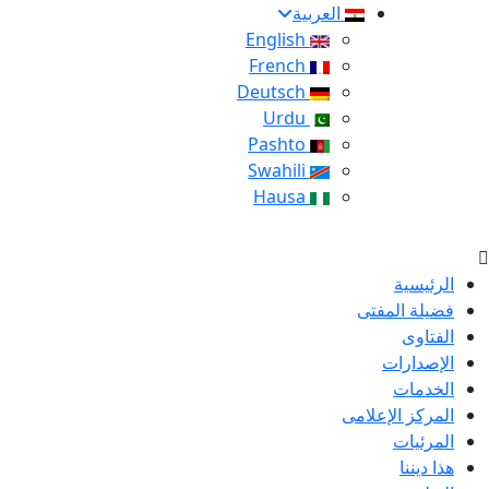
العربية
English
French
Deutsch
Urdu
Pashto
Swahili
Hausa
الرئيسية
فضيلة المفتى
الفتاوى
الإصدارات
الخدمات
المركز الإعلامى
المرئيات
هذا ديننا