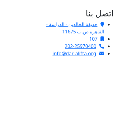
اتصل بنا
حديقة الخالدين - الدراسة -
القاهرة ص.ب 11675
107
202-25970400
info@dar-alifta.org