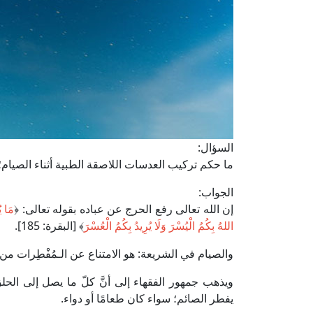
السؤال:
ما حكم تركيب العدسات اللاصقة الطبية أثناء الصيام؛ 
الجواب:
إن الله تعالى رفع الحرج عن عباده بقوله تعالى: ﴿
مَا ي
اللهُ بِكُمُ الْيُسْرَ وَلَا يُرِيدُ بِكُمُ الْعُسْرَ
﴾ [البقرة: 185].
والصيام في الشريعة: هو الامتناع عن الـمُفْطِرات 
ويذهب جمهور الفقهاء إلى أنَّ كلّ ما يصل إلى الحل
يفطر الصائم؛ سواء كان طعامًا أو دواء.