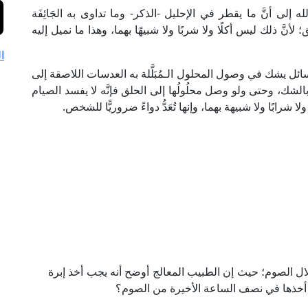
إلى أنَّ ما يقطر في الإحليل -الذكر- وما تداوى به الجَائِفَة
نَّ ذلك ليس أكلًا ولا شربًا ولا شبيهًا بهما، وهذا ما نميل إليه
ا
ائل يشك في وصول المحلول الـمُبَلَّلة به العدسات اللاصقة إلى
ة بالشك، وحتى ولو وصل محلُولُها إلى الحلق فإنَّه لا يفسد الصيام
شرابًا ولا شبيهة بهما، وإنها تُعَدُّ دواءً ضروريًّا للشخص.
ل الصوم؛ حيث إن الطبيب المعالج أوضح أنه يجب أخذ إبرة
 أخذها في نصف الساعة الأخيرة من الصوم؟