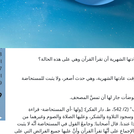
ا
 :41
ا
 :17
ا
 : 1
ا
8
تها الشهرية أن تقرأ القرآن وهي على هذه الحالة؟
ا
: 44
ا
وقت عادتها الشهرية، وهي حدث أصغر، ولا يثبت للمستحاضة
 :9
ا توضأت جاز لها أن تمسَّ المصحف.
قال العلامة الإمام النووي في "المجموع شرح المهذب" (2/ 542، ط. دار الفكر): [ولها -أي المستحاضة- قراءة
سجود التلاوة والشكر، وعليها الصلاة والصوم وغيرهما من
ندنا. قال أصحابنا: وجامعُ القول في المستحاضة أنَّه لا يثبت
جماع على أنَّها تقرأ القرآن وأنَّ عليها جميع الفرائض التي على