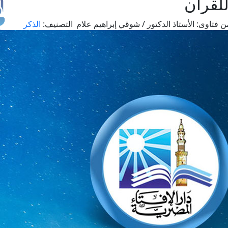
لقرآن
ن فتاوى:
الأستاذ الدكتور / شوقي إبراهيم علام
التصنيف:
الذكر
طل
اس
حج
ال
م
الق