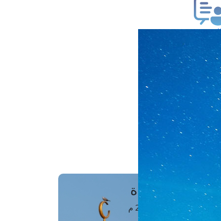
ب فتوى
تعلام عن فتوى
ز موعد
فتوى الهاتفية
َواقِيتُ الصَّـــلاة
اهرة · 07 أغسطس 2026 م