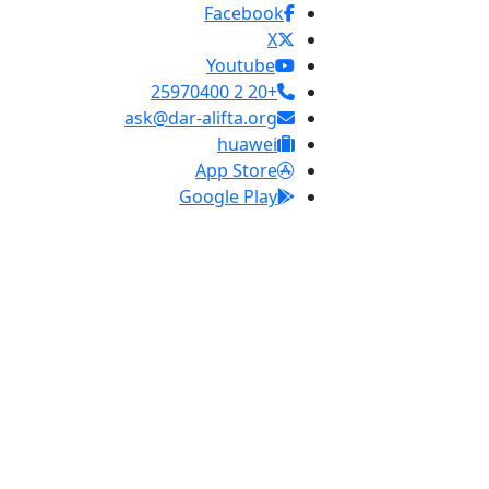
Facebook
X
Youtube
+20 2 25970400
ask@dar-alifta.org
huawei
App Store
Google Play