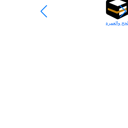
لحج والعمرة
رمضان