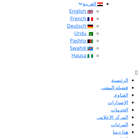
العربية
English
French
Deutsch
Urdu
Pashto
Swahili
Hausa
الرئيسية
فضيلة المفتى
الفتاوى
الإصدارات
الخدمات
المركز الإعلامى
المرئيات
هذا ديننا