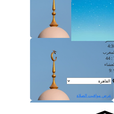
لفجر
4
لشروق
6
لظهر
1
لعصر
4:3
لمغرب
7 
لعشاء
9
عرض مواقيت الصلاة