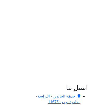
اتصل بنا
حديقة الخالدين - الدراسة -
القاهرة ص.ب 11675