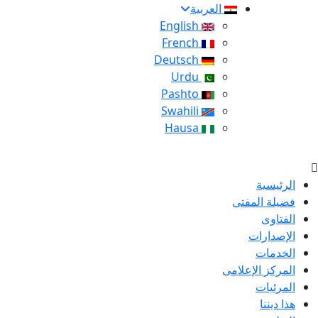
العربية
English
French
Deutsch
Urdu
Pashto
Swahili
Hausa
الرئيسية
فضيلة المفتى
الفتاوى
الإصدارات
الخدمات
المركز الإعلامى
المرئيات
هذا ديننا