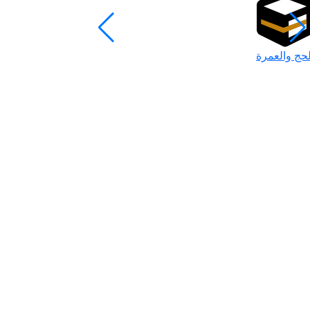
لحج والعمرة
رمضان