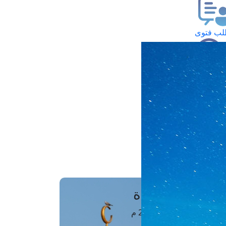
ب فتوى
تعلام عن فتوى
ز موعد
فتوى الهاتفية
َواقِيتُ الصَّـــلاة
اهرة · 07 أغسطس 2026 م