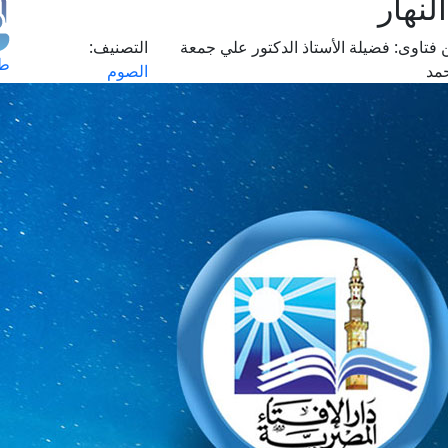
نهار
 فتاوى:
فضيلة الأستاذ الدكتور علي جمعة
التصنيف:
طل
مد
الصوم
اس
حج
ال
م
الق