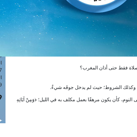
ا
 :41
ا
 :17
ا
 : 1
ا
8
ا
لصلاة فقط حتى أذان المغرب؟
: 44
ا
 :9
، وكذلك الشروط؛ حيث لم يدخل جوفَه شيءٌ.
إلى النوم، كأن يكون مرهقًا بعمل مكلف به في الليل؛ ﴿وَمِنْ آيَاتِهِ