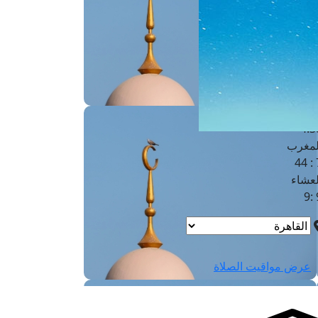
لفجر
4
لشروق
6
لظهر
1
لعصر
4:3
لمغرب
7 
لعشاء
9
عرض مواقيت الصلاة