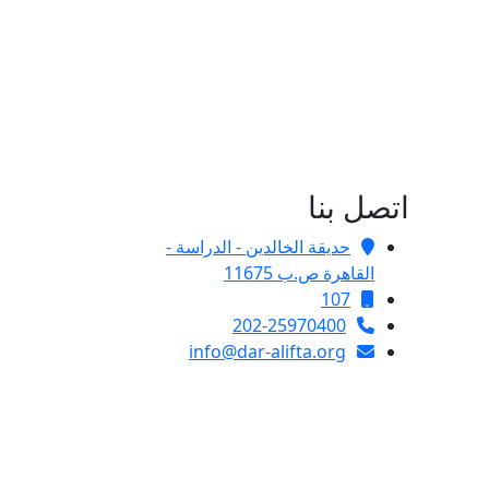
اتصل بنا
حديقة الخالدين - الدراسة -
القاهرة ص.ب 11675
107
202-25970400
info@dar-alifta.org