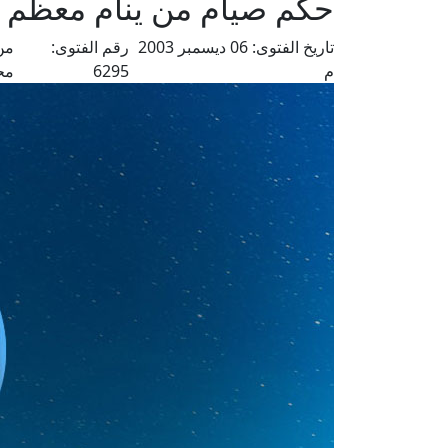
حكم صيام من ينام معظم ال
تاريخ الفتوى:
06 ديسمبر 2003
رقم الفتوى:
من
م
6295
مح