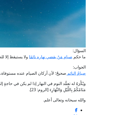
السؤال:
ما حكم
صيام مَنْ يقضي نهاره نائمًا
ولا يستيقظ إلا ل
الجواب:
صِيامُ النائم
صحيحٌ؛ لأن أركان الصيام عنده مستوفاة
ويُكْرَهُ له تعمُّد النوم في النهار إذا لم يكن في حاجةٍ 
مَنَامُكُمْ بِاللَّيْلِ وَالنَّهَارِ﴾ [الروم: 23].
والله سبحانه وتعالى أعلم.