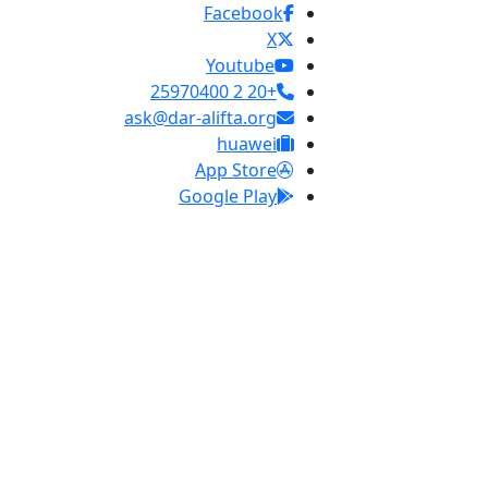
Facebook
X
Youtube
+20 2 25970400
ask@dar-alifta.org
huawei
App Store
Google Play