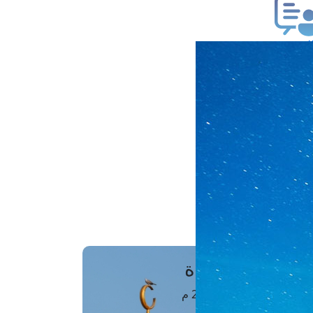
ب فتوى
تعلام عن فتوى
ز موعد
فتوى الهاتفية
َواقِيتُ الصَّـــلاة
اهرة · 09 أغسطس 2026 م