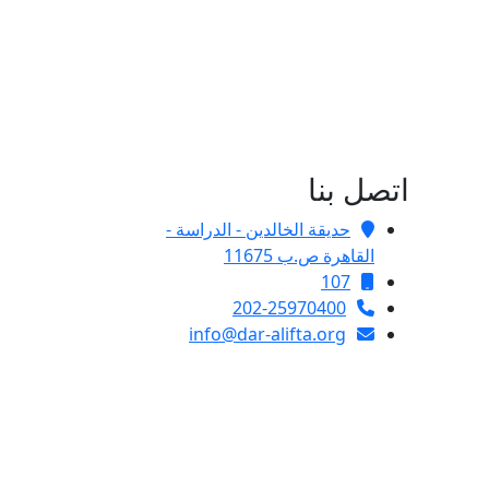
اتصل بنا
حديقة الخالدين - الدراسة -
القاهرة ص.ب 11675
107
202-25970400
info@dar-alifta.org