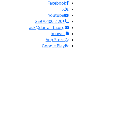
Facebook
X
Youtube
+20 2 25970400
ask@dar-alifta.org
huawei
App Store
Google Play