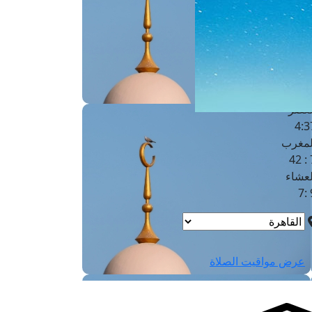
لفجر
4
لشروق
6
لظهر
1
لعصر
4:3
لمغرب
7 
لعشاء
9
عرض مواقيت الصلاة