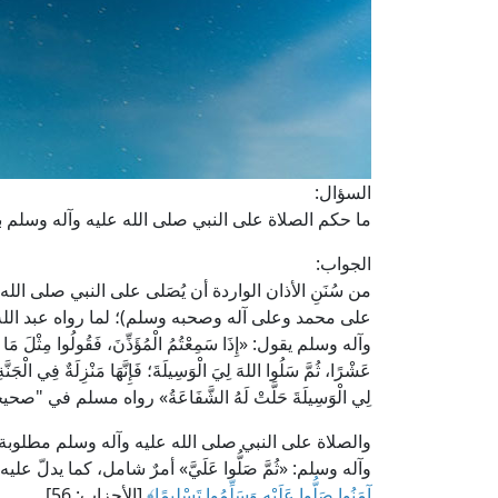
السؤال:
ما حكم الصلاة على النبي صلى الله عليه وآله وسلم ب
الجواب:
من سُنَنِ الأذان الواردة أن يُصَلى على النبي صلى ال
على محمد وعلى آله وصحبه وسلم)؛ لما رواه عبد الله
وآله وسلم يقول: «إِذَا سَمِعْتُمُ الْمُؤَذِّنَ، فَقُولُوا مِثْلَ مَا يَقُول
عَشْرًا، ثُمَّ سَلُوا اللهَ لِيَ الْوَسِيلَةَ؛ فَإِنَّهَا مَنْزِلَةٌ فِي الْجَنَّةِ 
لِي الْوَسِيلَةَ حَلَّتْ لَهُ الشَّفَاعَةُ» رواه مسلم في "صحي
والصلاة على النبي صلى الله عليه وآله وسلم مطلوبة م
وآله وسلم: «ثُمَّ صَلُّوا عَلَيَّ» أمرٌ شامل، كما يدلّ علي
آمَنُوا صَلُّوا عَلَيْهِ وَسَلِّمُوا تَسْلِيمًا﴾
[الأحزاب: 56].