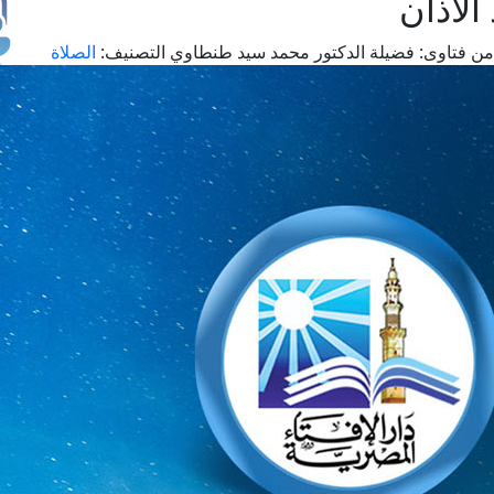
الأذان
من فتاوى:
فضيلة الدكتور محمد سيد طنطاوي
التصنيف:
الصلاة
طل
اس
حج
ال
م
الق