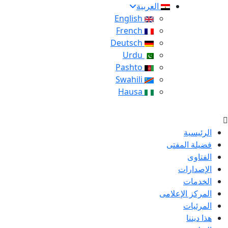
العربية
English
French
Deutsch
Urdu
Pashto
Swahili
Hausa
الرئيسية
فضيلة المفتى
الفتاوى
الإصدارات
الخدمات
المركز الإعلامى
المرئيات
هذا ديننا