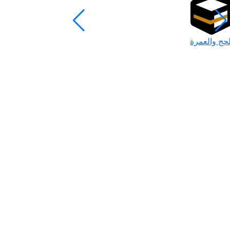
لحج والعمرة
رمضان