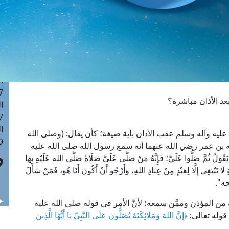
ا
 :43
ا
 :18
ا
 : 0
ا
7
عد الأذان مباشرة؟
ا
: 42
ا
له عليه وآله وسلم عقب الأذان بأية صيغة؛ كأن يقال: (وصلى الله
 :7
 بن عمر رضي الله عنهما أنه سمع رسول الله صلى الله عليه
ُ ثُمَّ صَلُّوا عَلَيَّ؛ فَإِنَّهُ مَنْ صَلَّى عَلَيَّ صَلَاةً صَلَّى الله عَلَيْهِ بِهَا
لَا تَنْبَغِي إِلَّا لِعَبْدٍ مِنْ عِبَادِ اللهِ، وَأَرْجُو أَنْ أَكُونَ أَنَا هُوَ، فَمَنْ سَأَلَ
حه".
ن المؤذن وممَّن سمعه؛ لأنَّ الأمر في قوله صلى الله عليه
ه قوله تعالى:
﴿إِنَّ اللهَ وَمَلَائِكَتَهُ يُصَلُّونَ عَلَى النَّبِيِّ يَا أَيُّهَا الَّذِينَ