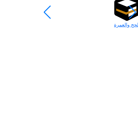
لحج والعمرة
رمضان