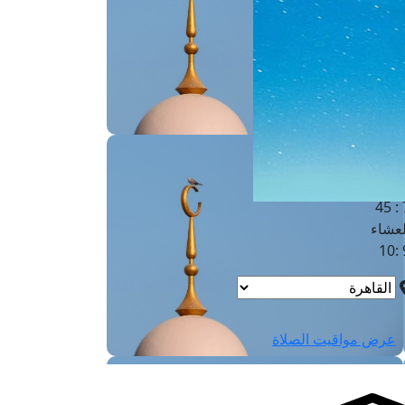
لفجر
4
لشروق
6
لظهر
1
لعصر
4:3
لمغرب
7 
لعشاء
9
عرض مواقيت الصلاة