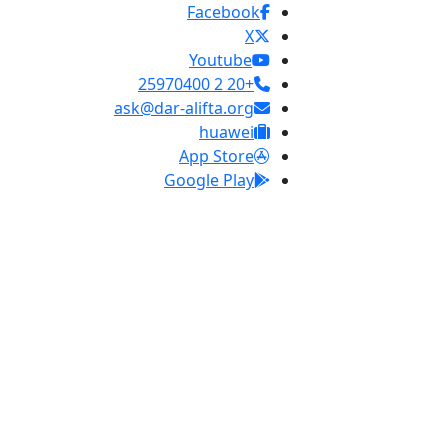
Facebook
X
Youtube
+20 2 25970400
ask@dar-alifta.org
huawei
App Store
Google Play