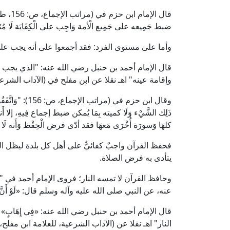
قال ال
ضبط جَمِيعه على جَمِيع الْأمة وَاجِب على الْكِفَايَة لَا مُتَعَي
وأما على مستوى الفرد: فقد أجمعوا على أنه يجب عل
قال الإمام أحمد بن حنبل رضي الله عنه: "الذي يجب عل
وإقامة عينه" اهـ نقلا عن ابن مفلح في (الآداب الشرعية، 2/ 
وقال ابن حزم في
ذَلِك الشَّيْء وَلَا كميته بِمَا يُمكن ضبط إجماع فِيهِ، إلا أَنه
كلهَا وَسورَة أُخْرَى مَعهَا فقد أدّى فرض الْحِفْظ وَأَنه لَ
فحفظ القرآن واجبٌ كفائيٌّ على أهل كل بلدة ليظل ا
يتأدى به فرض الصلاة.
وحافظ القرآن لا تمسه النار؛ فروى الإمام أحمد في
عنه، عن النبي صلى الله عليه وآله وسلم قال: «لَوْ أَنَّ الْقُرْآنَ
قال الإمام أحمد بن حنبل رضي الله عنه: «فِي إِهَابٍ» 
النار" اهـ نقلا عن (الآداب الشرعية، للعلامة ابن مفلح،2/ 33، ط. عالم الكتب).