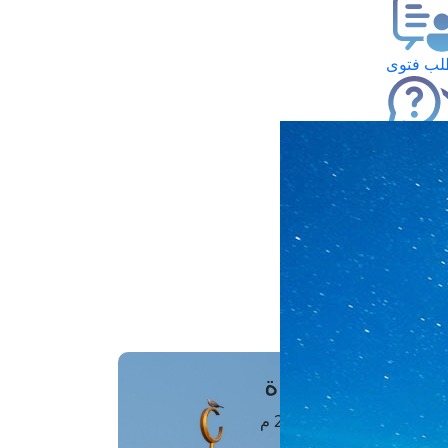
ب فتوى
تعلام عن فتوى
ز موعد
فتوى الهاتفية
َواقِيتُ الصَّـــلاة
اهرة · 06 أغسطس 2026 م