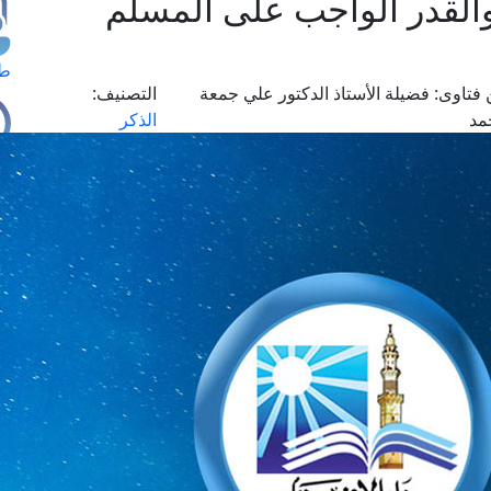
القدر الواجب على المسلم
طل
فتاوى:
فضيلة الأستاذ الدكتور علي جمعة
التصنيف:
مد
الذكر
اس
حج
ال
م
الق