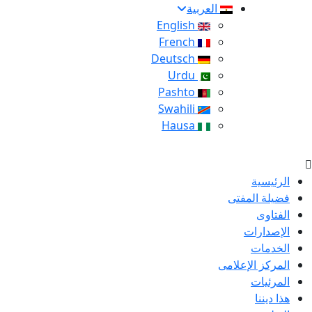
العربية
English
French
Deutsch
Urdu
Pashto
Swahili
Hausa
الرئيسية
فضيلة المفتى
الفتاوى
الإصدارات
الخدمات
المركز الإعلامى
المرئيات
هذا ديننا