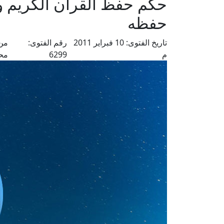
حكم حفظ القرآن الكريم و
حفظه
تاريخ الفتوى:
10 فبراير 2011
رقم الفتوى:
من 
م
6299
مح