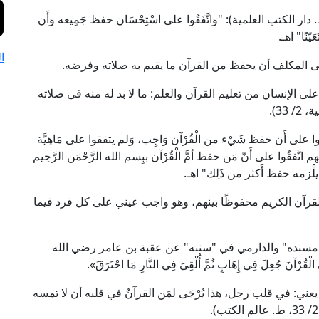
إمام ابن حزم في (مراتب الإجماع، ص: 156، ط. دار الكتب العلمية): "وَاتَّفَقُوا على اسْتِحْسَان حفظ جَمِيعه وَأَن
ّنًا" اهـ.
ا
ى المكلف أن يحفظ من القرآن ما يقيم به صلاته وفرضه.
ى الإنسان من تعليم القرآن والعلم: ما لا بد له منه في صلاته
33).
 (مراتب الإجماع، ص: 156): "وَاتَّفَقُوا على أَن حفظ شَيْء من الْقُرْآن وَاجِب، وَلم يتفقوا على مَاهِيَّة
م اتَّفقُوا على أَنّ مَن حفظ أمَّ الْقُرْآن ببِسم الله الرَّحْمَن الرَّحِيم
ا يلْزمه حفظ أَكثر من ذَلِك" اهـ.
لقرآن الكريم محفوظًا بينهم، وهو واجب عيني على كل فرد فيما
 "مسنده" والدارمي في "سننه" عن عقبة بن عامر رضي الله
 جُعِلَ فِي إِهَابٍ ثُمَّ أُلْقِيَ فِي النَّارِ مَا احْتَرَقَ».
يعني: في قلب رجل، هذا يُرْجَى لمَن القرآنُ في قلبه أن لا تمسه