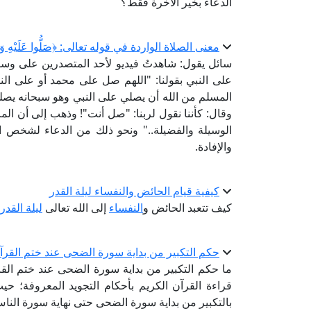
الدعاء بخير الآخرة فقط؟
معنى الصلاة الواردة في قوله تعالى: ﴿صَلُّوا عَلَيْهِ وَس
سائل يقول: شاهدتُ فيديو لأحد المتصدرين على وسا
على النبي بقولنا: "اللهم صل على محمد أو على ال
المسلم من الله أن يصلي على النبي وهو سبحانه يصلي
وقال: كأننا نقول لربنا: "صل أنت"! وذهب إلى أن المرا
الوسيلة والفضيلة.." ونحو ذلك من الدعاء لشخص ال
والإفادة.
كيفية قيام الحائض والنفساء ليلة القدر
كيف تتعبد الحائض و
النفساء
إلى الله تعالى
ليلة القدر
حكم التكبير من بداية سورة الضحى عند ختم القر
ما حكم التكبير من بداية سورة الضحى عند ختم القر
قراءة القرآن الكريم بأحكام التجويد المعروفة؛ حيث ن
بالتكبير من بداية سورة الضحى حتى نهاية سورة الن