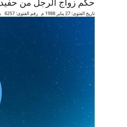
حكم زواج الرجل من حفيد
تاريخ الفتوى:
27 يناير 1988 م
رقم الفتوى:
6257
م