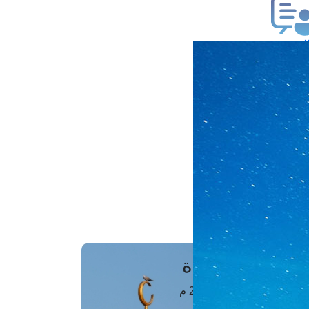
ب فتوى
تعلام عن فتوى
ز موعد
فتوى الهاتفية
َواقِيتُ الصَّـــلاة
اهرة · 08 أغسطس 2026 م