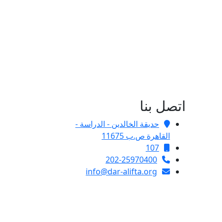
اتصل بنا
حديقة الخالدين - الدراسة -
القاهرة ص.ب 11675
107
202-25970400
info@dar-alifta.org