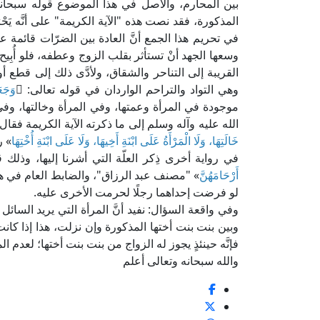
بين المحارم، والأصل في هذا الموضوع قوله سبحانه
المذكورة، فقد نصت هذه "الآية الكريمة" على أنَّه يَ
في تحريم هذا الجمع أنَّ العادة بين الضرّات قائمة ع
وسعها الجهد أنْ تستأثر بقلب الزوج وعطفه، فلو أُبِ
القريبة إلى التناحر والشقاق، ولأدَّى ذلك إلى قطع أو
وهي التواد والتراحم الواردان في قوله تعالى: ﴿
وَجَع
موجودة في المرأة وعمتها، وفي المرأة وخالتها، وفي 
الله عليه وآله وسلم إلى ما ذكرته الآية الكريمة فقال
خَالَتِهَا، وَلَا الْمَرْأَةُ عَلَى ابْنَةِ أَخِيهَا، وَلَا عَلَى ابْنَةِ أُخْتِهَا
» ر
في رواية أخرى ذِكر العلّة التي أشرنا إليها، وذلك
أَرْحَامَهُنَّ
» "مصنف عبد الرزاق"، والضابط العام في هذا
لو فرضت إحداهما رجلًا لحرمت الأخرى عليه.
وفي واقعة السؤال: نفيد أنَّ المرأة التي يريد السائ
وبين بنت بنت أختها المذكورة وإن نزلت، هذا إذا كانت
فإنَّه حينئذٍ يجوز له الزواج من بنت بنت أختها؛ لعدم ال
والله سبحانه وتعالى أعلم