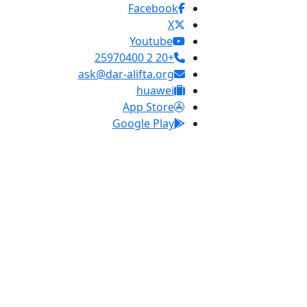
Facebook
X
Youtube
+20 2 25970400
ask@dar-alifta.org
huawei
App Store
Google Play