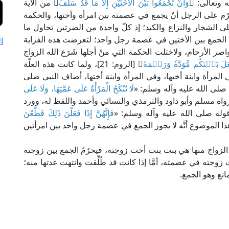
 وتعالى: ﴿
وَأَنْ تَجْمَعُوا بَيْنَ الْأُخْتَيْنِ إِلَّا مَا قَدْ سَلَفَ
﴾ من الآية
حْرُم على الرجل أنْ يجمع في عصمته بين امرأة وأختها، والحكمة
لى الشجار والنزاع والكيد؛ إذ كلّ واحدة من الضرتين تحاول ما
يح الجمع بين الأختين في عصمة رجل واحد؛ لتعرضت هذه القرابة
ا
اصر الأرحام، ولاختلت الحكمة التي منْ أجلها شَرَع الله الزواج
َلَ بَيۡنَكُم مَّوَدَّةٗ وَرَحۡمَةً
﴾ [الروم: 21]، ولما كانت هذه العلّة
المرأة وابنة أخيها، وفي المرأة وابنة أختها، أضاف النبي صلى
 صلى الله عليه وآله وسلم: «
لَا تُنْكَحُ الْمَرْأَةُ عَلَى عَمَّتِهَا، وَلَا عَلَى
واه مسلم وأبو داود والترمذي والنسائي وأحمد واللفظ له، وورد
 قوله صلى الله عليه وآله وسلم: «
فَإِنَّهُنَّ إِذَا فَعَلْنَ ذَلِكَ قَطَّعْنَ
 الموضوع أنَّه لا يجوز الجمع في عصمة رجل واحد بين امرأتين
ل الزواج منها هي بنت بنت أخت زوجته، فيحرُمُ الجمع بين زوجته
 زوجته في عصمته، أمَّا إذا كانت قد طُلِّقت وانتهت عدتها منه؛
مانع وهو الجمع.