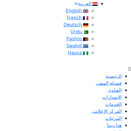
العربية
English
French
Deutsch
Urdu
Pashto
Swahili
Hausa
الرئيسية
فضيلة المفتى
الفتاوى
الإصدارات
الخدمات
المركز الإعلامى
المرئيات
هذا ديننا