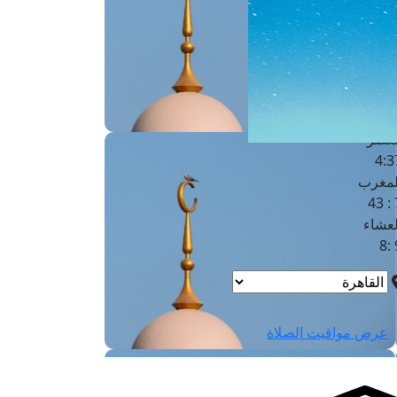
لفجر
4
لشروق
6
لظهر
1
لعصر
4:3
لمغرب
7 
لعشاء
9
عرض مواقيت الصلاة