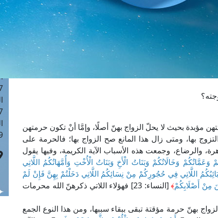
ا
 :42
ا
 :18
ا
 : 1
ا
7
وجته؟
ا
: 43
ا
 مؤبدة بحيث لا يحلّ الزواج بهنّ أصلًا، وإمَّا أنْ تكون حرمتهن
 :8
تزوج بها، ومتى زال هذا المانع صح الزواج بها؛ فالحرمة على
اهرة، والرضاع، وجمعت هذه الأسباب الآية الكريمة، وفيها يقول
ُمْ وَعَمَّاتُكُمْ وَخَالَاتُكُمْ وَبَنَاتُ الْأَخِ وَبَنَاتُ الْأُخْتِ وَأُمَّهَاتُكُمُ اللَّاتِي
َائِبُكُمُ اللَّاتِي فِي حُجُورِكُمْ مِنْ نِسَائِكُمُ اللَّاتِي دَخَلْتُمْ بِهِنَّ فَإِنْ لَمْ
ينَ مِنْ أَصْلَابِكُمْ
﴾
[النساء: 23] فهؤلاء اللاتي ذكرهنّ الله محرمات
 الزواج بهنّ حرمة مؤقتة تبقى ببقاء سببها، ومن هذا النوع الجمع