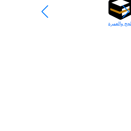
لحج والعمرة
رمضان