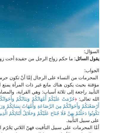
السؤال:
يقول السائل
: ما حكم زواج الرجل من حفيدة أخت ز
الجواب:
المحرمات من النساء على الرجال إمَّا أنْ تكون حرمتهن
مؤقتة بحيث يكون هناك مانع غير ذات المرأة يمنع ال
التأبيد راجعة إلى ثلاثة أسباب: وهي القرابة، والمص
الله تعالى:
﴿
حُرِّمَتْ عَلَيْكُمْ أُمَّهَاتُكُمْ وَبَنَاتُكُمْ وَأَخَوَاتُك
أَرْضَعْنَكُمْ وَأَخَوَاتُكُمْ مِنَ الرَّضَاعَةِ وَأُمَّهَاتُ نِسَائِكُمْ وَرَب
تَكُونُوا دَخَلْتُمْ بِهِنَّ فَلَا جُنَاحَ عَلَيْكُمْ وَحَلَائِلُ أَبْنَائِكُمُ الَّذِ
على سبيل التأبيد.
أمَّا المحرمات على سبيل التأقيت فهنّ اللاتي يَحْرُم