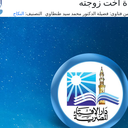
ة أخت زوجته
ن فتاوى:
فضيلة الدكتور محمد سيد طنطاوي
التصنيف:
النكاح
طل
اس
حج
ال
م
الق