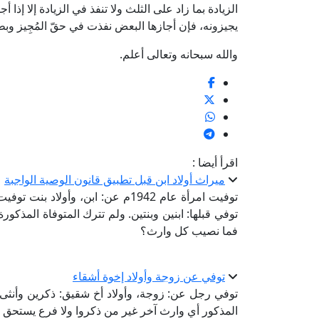
الزيادة بما زاد على الثلث ولا تنفذ في الزيادة إلا إذا أ
يجيزونه، فإن أجازها البعض نفذت في حقّ المُجِيز وبطلت 
والله سبحانه وتعالى أعلم.
اقرأ أيضا :
ميراث أولاد ابن قبل تطبيق قانون الوصية الواجبة
توفيت امرأة عام 1942م عن: ابن، وأو
توفي قبلها: ابنين وبنتين. ولم تترك المتوفاة المذكو
فما نصيب كل وارث؟
توفي عن زوجة وأولاد إخوة أشقاء
توفي رجل عن: زوجة، وأولاد أخ شقيق: ذكرين وأنثى،
المذكور أي وارث آخر غير من ذكروا ولا فرع يستحق