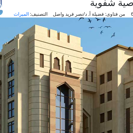
وصية شفوية
من فتاوى:
فضيلة أ. د/نصر فريد واصل
التصنيف:
الميراث
طل
اس
حج
ال
م
الق