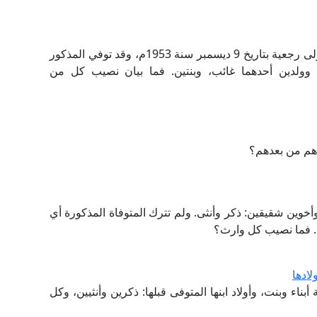
سألَت امرأةٌ عن زوجٍ توفي، وقد طلقت منه طلقةً أولى رجعية بتاريخ 9 ديسمبر سنة 1953م، وقد توفي المذكور
19م عن زوجة أخرى، وولدين أحدهما غائب، وبنتين. فما بيان نصيب كل من
ادهم من بعدهم؟
وأخوين شقيقين: ذكر وأنثى. ولم تترك المتوفاة المذكورة أي
. فما نصيب كل وارث؟
لادها
بًا عن أولادها: ثلاثة أبناء وبنت، وأولاد ابنها المتوفى قبلها: ذكرين وأنثيين، وكل