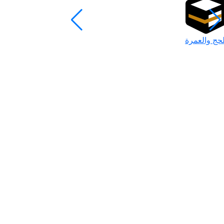
لحج والعمرة
رمضان