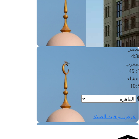
لفجر
4
لشروق
6
لظهر
1
لعصر
4:3
لمغرب
7 
لعشاء
9
عرض مواقيت الصلاة