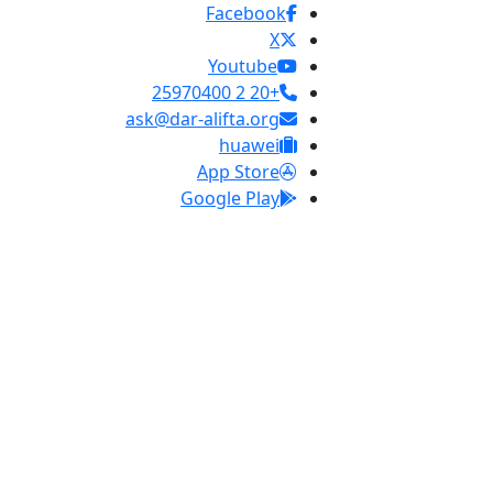
Facebook
X
Youtube
+20 2 25970400
ask@dar-alifta.org
huawei
App Store
Google Play