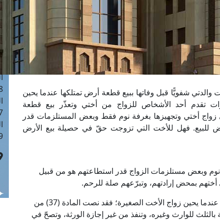
ا
 :40
ا
 :17
ا
 : 1
ا
8
والدتي شفويًّا قبل وفاتها ببيع قطعة أرض تمتلكها عندما يحين
ا
ات تقدم أحد الأشخاص للزواج من أختي وتعذّر بيع قطعة
: 45
ى زواج أختي وتجهيزها بغرفة نوم فقط وبعض المستلزمات قدر
ا
أرض للبيع. فهل للأخت التي تزوجت حقّ في حصيلة بيع الأرض
 :10
رفة نوم وبعض مستلزمات الزواج قدر استطاعتهم هو من قبيل
على أختهم بمحض إرادتهم، وتبرّعهم صلة للرحم.
أمَّا قطعة الأرض التي تمتلكها الأم والتي أوصت ببيعها عندما يحين زواج الأخت الصغيرة؛ فقد نصت المادة (37) من
لى أنَّه تصحّ الوصية بالثلث للوارث وغيره، وتنفذ من غير إجازة الورثة، وتصحّ في