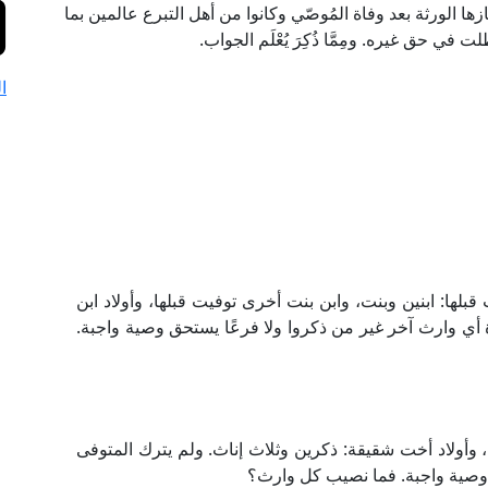
جازها الورثة بعد وفاة المُوصّي وكانوا من أهل التبرع عالمين بما
في حق غيره. ومِمَّا ذُكِرَ يُعْلَم الجواب.
ا
لاد بنت توفيت قبلها: ابنين وبنت، وابن بنت أخرى توفيت قبلها، وأولاد ابن
رة أي وارث آخر غير من ذكروا ولا فرعًا يستحق وصية واجبة.
 وأولاد أخت شقيقة: ذكرين وثلاث إناث. ولم يترك المتوفى
 وصية واجبة. فما نصيب كل وارث؟