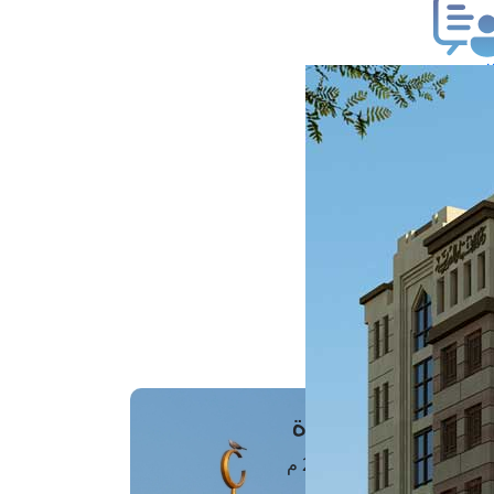
ب فتوى
تعلام عن فتوى
ز موعد
فتوى الهاتفية
َواقِيتُ الصَّـــلاة
اهرة · 06 أغسطس 2026 م