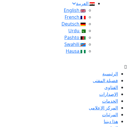
العربية
English
French
Deutsch
Urdu
Pashto
Swahili
Hausa
الرئيسية
فضيلة المفتى
الفتاوى
الإصدارات
الخدمات
المركز الإعلامى
المرئيات
هذا ديننا