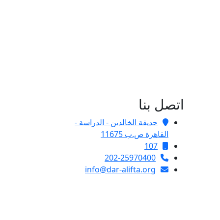
اتصل بنا
حديقة الخالدين - الدراسة -
القاهرة ص.ب 11675
107
202-25970400
info@dar-alifta.org