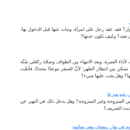
ل؟ فقد عقد رجل على امرأة، ومات عنها قبل الدخول بها،
تعتد؟ وكيف تكون عدتها؟
ء العمرة، وبعد الانتهاء مِن الطواف وصلاة ركعَتَي سُنَّة
كن مِن انتظار الطهر؛ لأنَّ للسفر موعدًا محددًا، فأتمَّت
تها؟ وهل يجب عليها شيء؟
هي عنه شرعا
بين المتزوجة وغير المتزوجة؟ وهل يدخل ذلك في النهي عن
لحديث الشريف؟
بيوم في نهار رمضان وهي صائمة