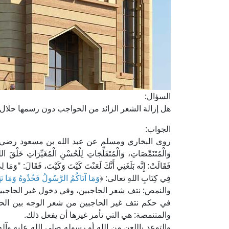
السؤال:
هل إزالة الشعر الزائد من الحواجب دون رسمها حلال
الجواب:
روى البخاري ومسلم عن عبد الله بن مسعود رضي الله عنه قال
وَالْمُتَنَمِّصَاتِ، وَالْمُتَفَلِّجَاتِ لِلْحُسْنِ الْمُغَيِّرَاتِ خَلْقَ ا
فَقَالَتْ: إِنَّه بَلَغَنِي أَنَّكَ لَعَنْتَ كَيْتَ وَكَيْتَ، فَقَالَ: 
فِي كِتَابِ اللهِ تعالى: ﴿
وَمَا آتَاكُمُ الرَّسُولُ فَخُذُوهُ وَمَا نَهَ
والنمص: نتف شعر الحاجبين، وفي دخول غير الحاجبين 
في حكم نتف غير الحاجبين من شعر الوجه بين الحرم
والمتنمصة: هي التي تأمر غيرها أن يفعل ذلك.
والتوعد باللعن من الله أو رسوله صلى الله عليه وآ