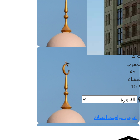
لفجر
4
لشروق
6
لظهر
1
لعصر
4:3
لمغرب
7 
لعشاء
9
عرض مواقيت الصلاة