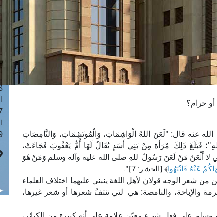
ا
 :40
ا
 :17
ا
 : 1
ا
8
ا
 أو حرام؟
: 45
ا
: "لَعَنَ اللهُ الْوَاشِمَاتِ، وَالْمُوتَشِمَاتِ، وَالنَّامِصَاتِ
 :10
للهِ"؛ فَبَلَغَ ذَلِكَ امْرَأَة مِنْ بَنِي أَسَدٍ يُقَالُ لَهَا أُمُّ يَعْقُوبَ فَجَاءَتْ،
"وَمَا لِي لا أَلْعَنُ مَنْ لَعَنَ رَسُولُ اللهِ صلى الله عليه وآله وسلم وَمَنْ هُوَ
اكُمْ عَنْهُ فَانْتَهُوا
﴾ [الحشر: 7]".
من شعر الوجه قولان لأهل اللغة ينبني عليهما اختلاف العلماء
ة والإباحة، والنامصة: هي التي تنتفُ شعرها أو شعر غيرها،
له وسلم على فعل شيء معيّن علامة على أنه كبيرة من الكبائر،