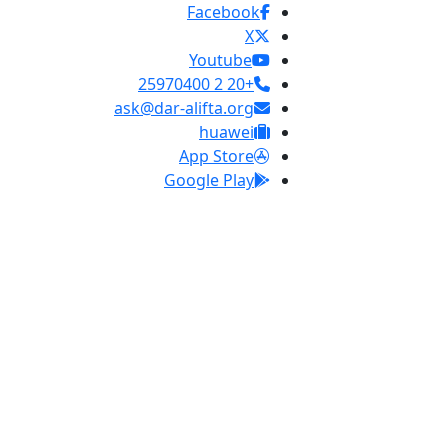
Facebook
X
Youtube
+20 2 25970400
ask@dar-alifta.org
huawei
App Store
Google Play