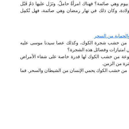
م وهي صائمة؟ فهناك امرأةٌ حاملٌ، ونَزَل عليها دَمٌ قَبْل
ُ الولادة، وكان ذلك في نهار رمضان وهي صائمة، فهل تُكمِل
الحماية من السحر
فينته من خشب شجرة الكوك، وكذلك عصا سيدنا موسى عليه
 امتيازات وفضائل هذه الشجرة؟
مصنوعة من خشب الكوك لها قدرة خاصة على شفاء الأمراض
ترة من الزمن.
وعة من خشب الكوك يحمي الإنسان من الشيطان والسحر. فما