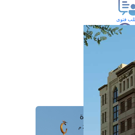
ب فتوى
تعلام عن فتوى
ز موعد
فتوى الهاتفية
َواقِيتُ الصَّـــلاة
اهرة · 06 أغسطس 2026 م