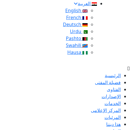
العربية
English
French
Deutsch
Urdu
Pashto
Swahili
Hausa
الرئيسية
فضيلة المفتى
الفتاوى
الإصدارات
الخدمات
المركز الإعلامى
المرئيات
هذا ديننا