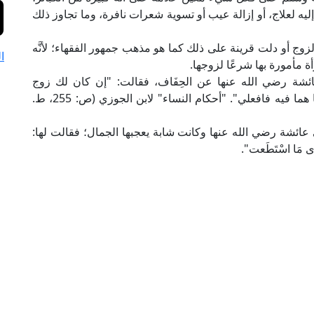
إليه لعلاج، أو إزالة عيب أو تسوية شعرات نافرة، وما تجاوز ذلك
الزوج أو دلت قرينة على ذلك كما هو مذهب جمهور الفقهاء؛ لأنَّه
ا
ة مأمورة بها شرعًا لزوجها.
ائشة رضي الله عنها عن الحِفَاف، فقالت: "إن كان لك زوج
فاستطعت أن تنتزعي مقلتيك فتُصَنِّعيهما أحسن مما هما فيه فافعلي". "أحكام النساء" لابن الجوزي (ص: 255، ط.
ائشة رضي الله عنها وكانت شابة يعجبها الجمال؛ فقالت لها:
 مَا اسْتَطَعت".