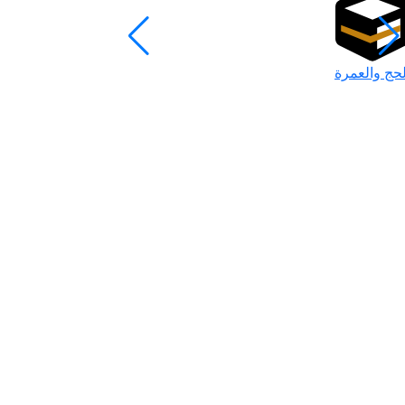
لحج والعمرة
رمضان