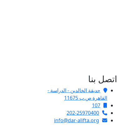
اتصل بنا
حديقة الخالدين - الدراسة -
القاهرة ص.ب 11675
107
202-25970400
info@dar-alifta.org