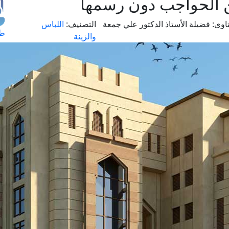
من الحواجب دون رسمها
اوى:
فضيلة الأستاذ الدكتور علي جمعة
التصنيف:
اللباس
طل
والزينة
اس
حج
ال
م
الق