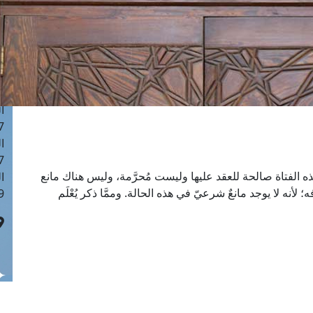
ا
 :42
ا
 :18
ا
 : 1
ا
7
ا
: 43
ذه الفتاة صالحة للعقد عليها وليست مُحرَّمة، وليس هناك مانع
ا
نه لا يوجد مانعٌ شرعيّ في هذه الحالة. وممَّا ذكر يُعْلَم
 :8