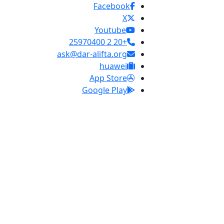
Facebook
X
Youtube
+20 2 25970400
ask@dar-alifta.org
huawei
App Store
Google Play