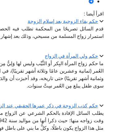
اقرأ أيضا :
حكم بقاء الزوجية بعد إسلام الزوجة
قدم السائل تصريحًا من المحكمة تطلب فيه الحصول
استمرار زواج المسلمة من مسيحي، وذلك بعد إشهار إ
حكم ولي المرأة في الزواج
ما حكم زواج المرأة البِكر أو الثَّيِّب وليس لها وَلِيٌّ مِ
العُمر (ثمانية وعشرين عامًا وثلاثة أشهر تقريبًا)، في
وثمانية أشهر تقريبًا) حتى تاريخه، وقد أخبرَت أن والدَ
سوى طفل يبلغ مِن العُمر سِتَّ سنوات.
حكم كذب الزوجة في ذكر عمرها الحقيقي عند الز
يطلب السائل الإفادة بالحكم الشرعي عن الزواج من
مثل هذا الزواج يكون باطلًا، وكلُّ ما بني على باطل 