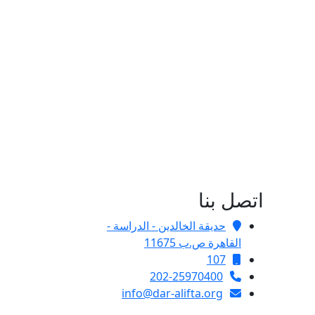
اتصل بنا
حديقة الخالدين - الدراسة -
القاهرة ص.ب 11675
107
202-25970400
info@dar-alifta.org