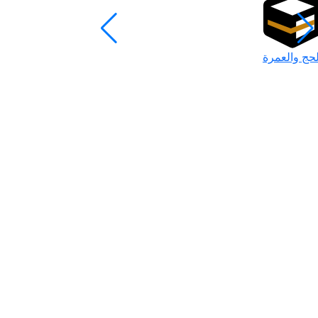
لحج والعمرة
رمضان