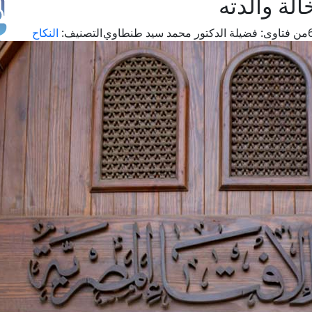
لة والدته
من فتاوى:
فضيلة الدكتور محمد سيد طنطاوي
التصنيف:
النكاح
طل
اس
حج
ال
م
الق