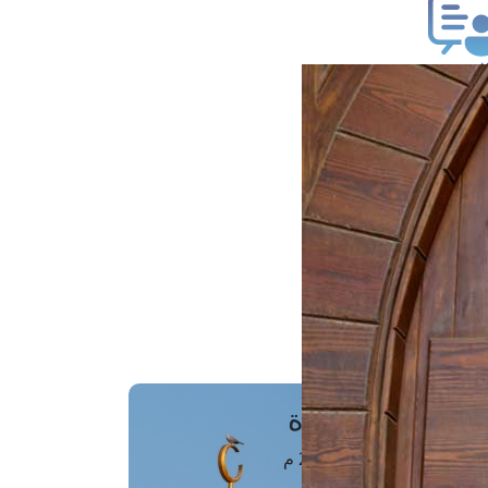
ب فتوى
تعلام عن فتوى
ز موعد
فتوى الهاتفية
َواقِيتُ الصَّـــلاة
اهرة · 08 أغسطس 2026 م