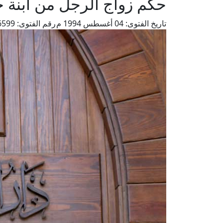
حكم زواج الرجل من ابنة خا
تاريخ الفتوى:
04 أغسطس 1994 م
رقم الفتوى:
6599