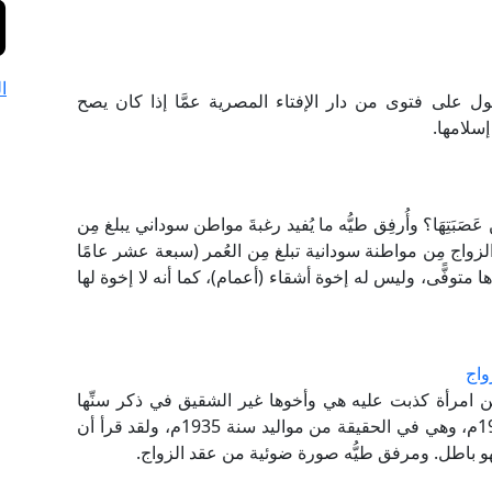
ا
 على فتوى من دار الإفتاء المصرية عمَّا إذا كان يصح
سلامها.
ن عَصَبَتِهَا؟ وأُرفِق طيُّه ما يُفيد رغبةَ مواطن سوداني يبلغ مِن
 الزواج مِن مواطنة سودانية تبلغ مِن العُمر (سبعة عشر عامًا
ها متوفًّى، وليس له إخوة أشقاء (أعمام)، كما أنه لا إخوة لها
واج
 امرأة كذبت عليه هي وأخوها غير الشقيق في ذكر سنِّها
وقت زواجه منها؛ حيث ذكرا أنها من مواليد سنة 1942م، وهي في الحقيقة من مواليد سنة 1935م، ولقد قرأ أن
فهو باطل. ومرفق طيُّه صورة ضوئية من عقد الزواج.