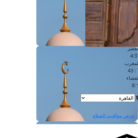
لفجر
4
لشروق
6
لظهر
1
لعصر
4:3
لمغرب
7 
لعشاء
9
عرض مواقيت الصلاة