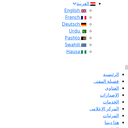
العربية
English
French
Deutsch
Urdu
Pashto
Swahili
Hausa
الرئيسية
فضيلة المفتى
الفتاوى
الإصدارات
الخدمات
المركز الإعلامى
المرئيات
هذا ديننا