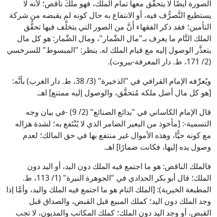
الصورة أيضًا لا يتحقَّق معها تمام الملك، فهو ملكٌ ناقص؛ لأنه لا
يستطيع التَّصرُّف فيه، أو الانتفاع به حال كونه لم يقبضه من شركة
التأمين؛ فقد ذكر الفقهاء أَنَّ من الصور التي يتخلَّف فيها تحقُّق
الملك التَّام ما يعرف بـ"مال الضِّمار"، ومال الضِّمار: هو كل مال
يتعذَّر الوصول إليه مع قيام الملك له. ينظر: "المبسوط" للسرخسي
(2/ 171، ط. دار المعرفة-بيروت).
ويُعرِّفه الإمام القرافي في "الذخيرة" (3/ 38، ط. دار الغرب) بأنَّه:
[هو كل مال أصل ملكه مُتحقَّق، والوصول إليه ممتنع] اهـ.
قال الإمام الكاساني في "بدائع الصنائع" (2/ 9) -في بيان وجه
التسمية-: [مأخوذ من البعير الضامر الذي لا يُنْتَفع به؛ لشدة هزاله
مع كونه حيًّا، وهذه الأموال غير منتفع بها في حق المالك؛ لعدم
وصول يده إليها، فكانت ضمارًا] اهـ.
فالملك الناقص: هو ما اجتمع فيه الملك دون اليد، أو اليد دون
الملك؛ قال أبو بكر الحدادي في "الجوهرة النيرة" (1/ 113، ط.
المطبعة الخيرية): [الملك التام هو ما اجتمع فيه الملك واليد، وأمَّا إذا
وجد الملك دون اليد؛ كملك المبيع قبل القبض، والصداق قبل
القبض، أو وجد اليد دون الملك؛ كملك المكاتب والمديون، لا تجب