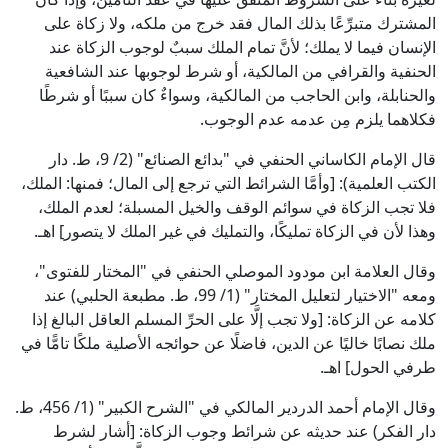
المشترك متبرِّعًا بذلك المال فقد خرج من ملكه، ولا زكاة على
الإنسان فيما لا يملك؛ لأنَّ تمام الملك سببٌ لوجوب الزكاة عند
الحنفية والقرافي من المالكية، أو شرط لوجوبها عند الشافعية
والحنابلة، وابن الحاجب من المالكية، وسواءٌ كان سببًا أو شرطًا
فكلاهما يلزم مِن عدمه عدم الوجوب.
قال الإمام الكاساني الحنفي في "بدائع الصنائع" (2/ 9، ط. دار
الكتب العلمية): [وأمَّا الشرائط التي ترجع إلى المال؛ فمنها: الملك،
فلا تجب الزكاة في سوائم الوقف والخيل المسبلة؛ لعدم الملك،
وهذا لأن في الزكاة تمليكًا، والتمليك في غير الملك لا يتصور] اهـ.
وقال العلامة ابن مودود الموصلي الحنفي في "المختار للفتوى"،
ومعه "الاختيار لتعليل المختار" (1/ 99، ط. مطبعة الحلبي) عند
كلامه عن الزكاة: [ولا تجب إلَّا على الحرِّ المسلم العاقل البالغ إذا
ملك نصابًا خاليًا عن الدين، فاضلًا عن حوائجه الأصلية ملكًا تامًّا في
طرفي الحول] اهـ.
وقال الإمام أحمد الدردير المالكي في "الشرح الكبير" (1/ 456، ط.
دار الفكر) عند حديثه عن شرائط وجوب الزكاة: [أشار لشرط