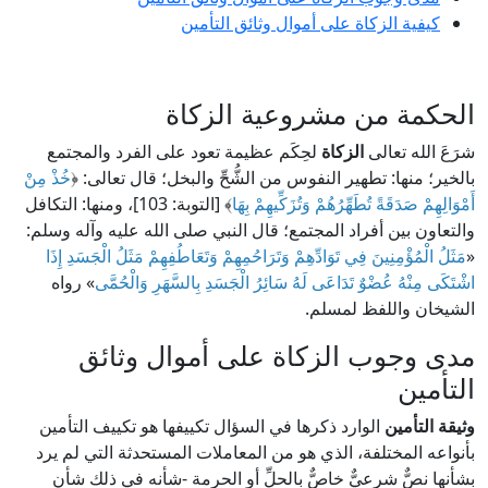
كيفية الزكاة على أموال وثائق التأمين
الحكمة من مشروعية الزكاة
شرَعَ الله تعالى
الزكاة
لحِكَم عظيمة تعود على الفرد والمجتمع
بالخير؛ منها: تطهير النفوس من الشُّحِّ والبخل؛ قال تعالى: ﴿
خُذْ مِنْ
أَمْوَالِهِمْ صَدَقَةً تُطَهِّرُهُمْ وَتُزَكِّيهِمْ بِهَا
﴾ [التوبة: 103]، ومنها: التكافل
والتعاون بين أفراد المجتمع؛ قال النبي صلى الله عليه وآله وسلم:
«
مَثَلُ الْمُؤْمِنِينَ فِي تَوَادِّهِمْ وَتَرَاحُمِهِمْ وَتَعَاطُفِهِمْ مَثَلُ الْجَسَدِ إِذَا
اشْتَكَى مِنْهُ عُضْوٌ تَدَاعَى لَهُ سَائِرُ الْجَسَدِ بِالسَّهَرِ وَالْحُمَّى
» رواه
الشيخان واللفظ لمسلم.
مدى وجوب الزكاة على أموال وثائق
التأمين
وثيقة التأمين
الوارد ذكرها في السؤال تكييفها هو تكييف التأمين
بأنواعه المختلفة، الذي هو من المعاملات المستحدثة التي لم يرد
بشأنها نصٌّ شرعيٌّ خاصٌّ بالحلِّ أو الحرمة -شأنه في ذلك شأن