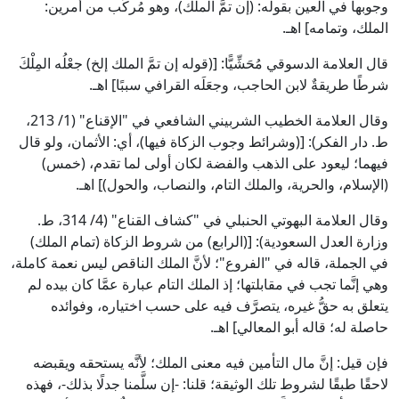
وجوبها في العين بقوله: (إن تمَّ الملك)، وهو مُركَّب من أمرين:
الملك، وتمامه] اهـ.
قال العلامة الدسوقي مُحَشِّيًّا: [(قوله إن تمَّ الملك إلخ) جعْلُه المِلْكَ
شرطًا طريقةٌ لابن الحاجب، وجعَلَه القرافي سببًا] اهـ.
وقال العلامة الخطيب الشربيني الشافعي في "الإقناع" (1/ 213،
ط. دار الفكر): [(وشرائط وجوب الزكاة فيها)، أي: الأثمان، ولو قال
فيهما؛ ليعود على الذهب والفضة لكان أولى لما تقدم، (خمس)
(الإسلام، والحرية، والملك التام، والنصاب، والحول)] اهـ.
وقال العلامة البهوتي الحنبلي في "كشاف القناع" (4/ 314، ط.
وزارة العدل السعودية): [(الرابع) من شروط الزكاة (تمام الملك)
في الجملة، قاله في "الفروع"؛ لأنَّ الملك الناقص ليس نعمة كاملة،
وهي إنَّما تجب في مقابلتها؛ إذ ‌الملك ‌التام عبارة عمَّا كان بيده لم
يتعلق به حقُّ غيره، يتصرَّف فيه على حسب اختياره، وفوائده
حاصلة له؛ قاله أبو المعالي] اهـ.
فإن قيل: إنَّ مال التأمين فيه معنى الملك؛ لأنَّه يستحقه ويقبضه
لاحقًا طبقًا لشروط تلك الوثيقة؛ قلنا: -إن سلَّمنا جدلًا بذلك-، فهذه