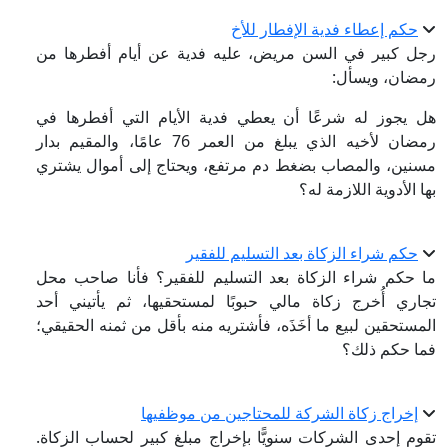
حكم إعطاء فدية الإفطار للأخ
رجل كبير في السن مريض، عليه فدية عن أيام أفطرها من
رمضان، ويسأل:
هل يجوز له شرعًا أن يعطي فدية الأيام التي أفطرها في
رمضان لأخيه الذي يبلغ من العمر 76 عامًا، والمقيم بدار
مسنين، والمصاب بضغط دم مرتفع، ويحتاج إلى أموال يشتري
بها الأدوية اللازمة له؟
حكم شراء الزكاة بعد التسليم للفقير
ما حكم شراء الزكاة بعد التسليم للفقير؟ فأنا صاحب محل
تجاري أُخرج زكاة مالي حبوبًا لمستحقيها، ثم يأتيني أحد
المستحقين لبيع ما أخَذَه، فأشتريه منه بأقل من ثمنه الحقيقي؛
فما حكم ذلك؟
إخراج زكاة الشركة للمحتاجين من موظفيها
تقوم إحدى الشركات سنويًّا بإخراج مبلغ كبير لحساب الزكاة.