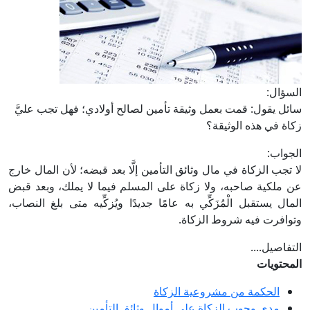
السؤال:
سائل يقول: قمت بعمل وثيقة تأمين لصالح أولادي؛ فهل تجب عليَّ
زكاة في هذه الوثيقة؟
الجواب:
لا تجب الزكاة في مال وثائق التأمين إلَّا بعد قبضه؛ لأن المال خارج
عن ملكية صاحبه، ولا زكاة على المسلم فيما لا يملك، وبعد قبض
المال يستقبل الْمُزَكِّي به عامًا جديدًا ويُزكِّيه متى بلغ النصاب،
وتوافرت فيه شروط الزكاة.
التفاصيل....
المحتويات
الحكمة من مشروعية الزكاة
مدى وجوب الزكاة على أموال وثائق التأمين