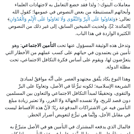
معاملات البنوك-؛ ولذا فقد خضع التعامل به لاجتهادات العلماء
وأبحاثهم المستنبطة من بعض النصوص في عمومها؛ كقول الله
تعالى: ﴿
وَتَعَاوَنُوا عَلَى الْبِرِّ وَالتَّقْوَى وَلَا تَعَاوَنُوا عَلَى الْإِثْمِ وَالْعُدْوَانِ
﴾
[المائدة: 2]، ولحديث الشيخين السابق، إلى غير ذلك من النصوص
الكثيرة الواردة في هذا الباب.
وتدخل هذه الوثيقة المسؤول عنها تحت
التأمين الاجتماعي
: وهو
تأمين مَن يعتمدون في حياتهم على كسب عملهم من الأخطار التي
يتعرَّضون لها، ويقوم على أساس فكرة التكافل الاجتماعي، تحت
مظلة الدولة.
وهذا النوع يكاد يتَّفق مجتهدو العصر على أنَّه موافقٌ لمبادئ
الشريعة الإسلامية؛ لكونه تبرُّعًا في الأصل، وتعاونًا على البرِّ
والتقوى، وتحقيقًا لمبدأ التكافل الاجتماعي والتعاون بين المسلمين
دون قصد للربح، ولا تفسده الجهالة ولا الغرر، ولا تعتبر زيادة مبلغ
التأمين فيه عن الاشتراكات المدفوعة ربًا؛ لأنَّ هذه الأقساط ليست
في مقابل الأجل، وإنَّما هي تبرُّع لتعويض أضرار الخطر.
فالمال الذي يدفعه المشترك في التأمين هو في الأصل متبرِّعٌ به
لغيره بناءً على الشروط المتَّفق عليها في عقد التأمين، وإذا كان