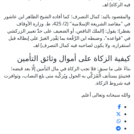
فيه الزكاة] اهـ.
والمقصود باليد: كمال التصرف؛ كما أفاده الشيخ الطاهر ابن عاشور
في "مقاصد الشريعة الإسلامية" (2/ 425، ط. وزارة الأوقاف
بقطر)؛ يقول: [الملك الناقص، أو الضعيف على حدِّ تعبير الزركشي
في "قواعده"، وضبطه ابن الرِّفْعة بما يَقْدِر الغيرُ على إبطاله قبل
استقراره، ولا يكون لصاحبه فيه كمال التصرف] اهـ.
كيفية الزكاة على أموال وثائق التأمين
بناءً على ما سبق: فلا تجب الزكاة في مال التأمين إلَّا بعد قبضه؛
فحينئذٍ يستأنف الْمُزَكِّي به الحول ويُزكِّيه متى بلغ النصاب، وتوافرت
فيه شروط الزكاة.
والله سبحانه وتعالى أعلم.