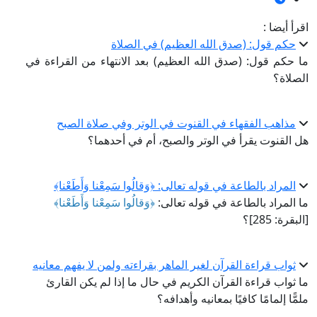
أيضا :
م قول: (صدق الله العظيم) في الصلاة
كم قول: (صدق الله العظيم) بعد الانتهاء من القراءة في
اة؟
اهب الفقهاء في القنوت في الوتر وفي صلاة الصبح
لقنوت يقرأ في الوتر والصبح، أم في أحدهما؟
مراد بالطاعة في قوله تعالى: ﴿وَقالُوا سَمِعْنا وَأَطَعْنا﴾
لمراد بالطاعة في قوله تعالى:
﴿وَقالُوا سَمِعْنا وَأَطَعْنا﴾
: 285]؟
اب قراءة القرآن لغير الماهر بقراءته ولمن لا يفهم معانيه
واب قراءة القرآن الكريم في حال ما إذا لم يكن القارئ
ا إلمامًا كافيًا بمعانيه وأهدافه؟