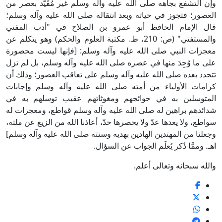
التشفع بجاهه صلى الله عليه وآله وسلم غير مُقَيَّد بعصر من
ور؛ فتجوز في حياته وبعد انتقاله صلى الله عليه وآله وسلم؛
الإمام الحافظ أبو عمرو بن الصلاح في "أدب المفتي
والمستفتي" (ص: 210، ط. مكتبة العلوم والحكم) وهو يتكلم عن
ات النبي صلى الله عليه وآله وسلم: [فإنها ليست محصورة
ما وُجِدَ منها في عصره صلى الله عليه وآله وسلم، بل لم تزل
د بعده صلى الله عليه وآله وسلم على تعاقب العصور؛ وذلك أن
ات الأولياء من أمته صلى الله عليه وآله وسلم وإجابات
وسلين به في حوائجهم ومغوثاتهم عقيب توسلهم به في
دهم براهين له صلى الله عليه وآله وسلم قواطع، ومعجزات له
، ولا يعدها عدّ ولا يحصرها حدّ، أعاذنا الله من الزيغ عن ملته،
نا من المهتدين الهادين بهديه وسنته صلى الله عليه وآله وسلم]
وممَّا ذُكر يُعلَم الجواب عن السؤال.
ه سبحانه وتعالى أعلم.