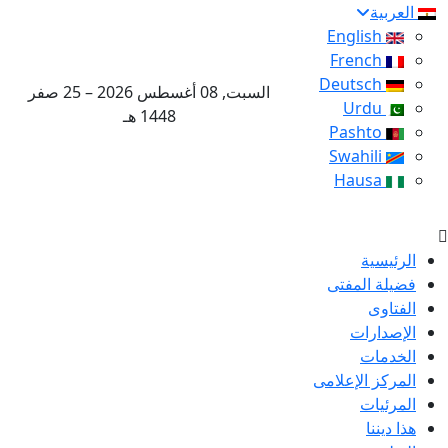
عربية
English
French
Deutsch
السبت, 08 أغسطس 2026 – 25 صفر
Urdu
1448 هـ
Pashto
Swahili
Hausa
لرئيسية
ضيلة المفتى
لفتاوى
لإصدارات
لخدمات
لمركز الإعلامى
لمرئيات
ا ديننا