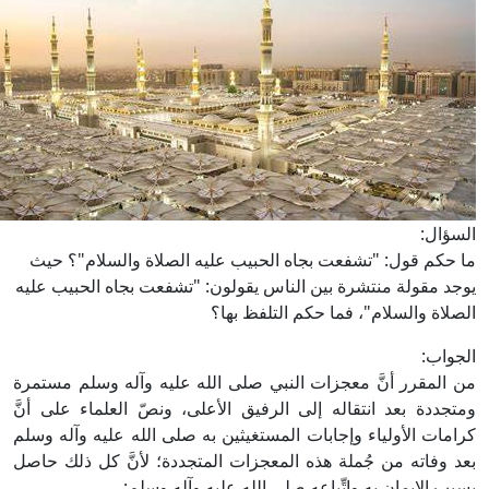
ال:
كم قول: "تشفعت بجاه الحبيب عليه الصلاة والسلام"؟ حيث
 مقولة منتشرة بين الناس يقولون: "تشفعت بجاه الحبيب عليه
اة والسلام"، فما حكم التلفظ بها؟
اب:
لمقرر أنَّ معجزات النبي صلى الله عليه وآله وسلم مستمرة
ددة بعد انتقاله إلى الرفيق الأعلى، ونصّ العلماء على أنَّ
ات الأولياء وإجابات المستغيثين به صلى الله عليه وآله وسلم
وفاته من جُملة هذه المعجزات المتجددة؛ لأنَّ كل ذلك حاصل
الإيمان به واتِّباعه صلى الله عليه وآله وسلم: