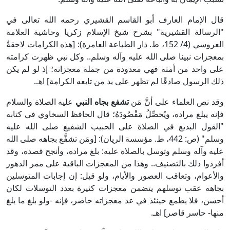
الإمام العارف أبو القاسم القشيري رحمه الله تعالى في
سالة القشيرية" بشرح شيخ الإسلام زكريا وحاشية العلامة
العروسي (4/ 152، ط. دار الطباعة العامرة): [هذه الكرامات لاحقةٌ
زات نبينا صلى الله عليه وآله وسلم.. وكل نبي ظهرت كرامته
واحد من أمته فهي معدودة من جملة معجزاته؛ إذ لو لم يكن
الرسول صادقًا لم تظهر على يد من تابعه الكرامة] اهـ.
نص العلماء على أنَّ مَن
تشفع بجاه النبي
عليه الصلاة والسلام
يبلغ مراده، ويُحصِّلُ مَقْصُودَهُ؛ قال الحافظ السخاوي في كتابه
ول البديع في الصلاة على الحبيب الشفيع صلى الله عليه
وسلم" (ص: 442، ط. مؤسسة الريان): [ومَن تشفَّع بجاهه صلى الله
 وآله وسلم وتوسل بالصلاة عليه: بلغ مراده، وأنجح قصده، وقد
وا ذلك بالتصنيف.. وهذا من المعجزات الباقية على ممر الدهور
عوام، وتعاقب العصور والأيام، ولو قيل: إن إجابات المتوسلين
ه عقب توسلهم يتضمن معجزات كثيرة بعدد التوسلات لكان
، فلا يطمع حينئذ في عد معجزاته حاصر، فإنه -ولو بلغ ما بلغ
- حاسر قاصر] اهـ.