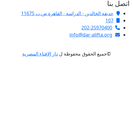
ل بنا
حديقة الخالدين - الدراسة - القاهرة ص.ب 11675
107
202-25970400
info@dar-alifta.org
©جميع الحقوق محفوظة ل
دار الإفتاء المصرية