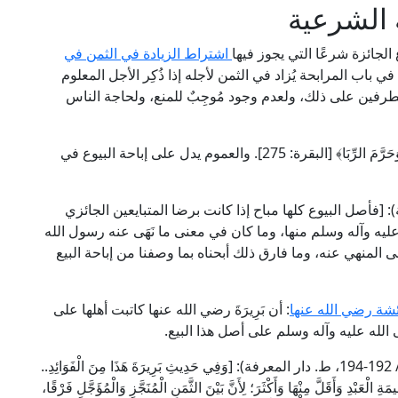
 الشرعية
الجائزة شرعًا التي يجوز فيها
اشتراط الزيادة في الثمن في
 في باب المرابحة يُزاد في الثمن لأجله إذا ذُكِر الأجل المعلوم
طرفين على ذلك، ولعدم وجود مُوجِبٌ للمنع، ولحاجة الناس
والدليل على ذلك قول الله سبحانه: ﴿وَأَحَلَّ اللَّهُ الْبَيْعَ وَحَرَّمَ الرِّبَا﴾ [البقرة: 275]. والعموم يدل على إباحة البيوع في
لأم" (3/ 3، ط. دار المعرفة): [فأصل البيوع كلها مباح إذا كانت برضا المتبايعين الجائزي
ه عليه وآله وسلم منها، وما كان في معنى ما نَهَى عنه رسول الله
نى المنهي عنه، وما فارق ذلك أبحناه بما وصفنا من إباحة البيع
ئشة رضي الله عنها
: أن بَرِيرَةَ رضي الله عنها كاتبت أهلها على
 الله عليه وآله وسلم على أصل هذا البيع.
قال الحافظ ابن حجر العسقلاني في "فتح الباري" (5/ 192-194، ط. دار المعرفة): [وَفِي حَدِيثِ بَرِيرَةَ هَذَا مِنَ الْفَوَائِدِ..
ِ الْعَبْدِ وَأَقَلَّ مِنْهَا وَأَكْثَرَ؛ لِأَنَّ بَيْنَ الثَّمَنِ الْمُنَجَّزِ وَالْمُؤَجَّلِ فَرْقًا،