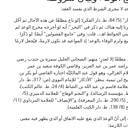
د لا مجرى الشرط الذي يفسد العقد:
قال العلامة ابن عابدين الحنفي في حاشيته "رد المحتار" (5/ 84، ط. دار الفكر): [لو باع مطلقًا عن هذه الآجال ثم أجَّل
ا إليه هناك، ثم ذكر في "البحر": أنه لو أخرجه مخرج الوعد لم
 الحوائط اهـ،.. قلت: وفي "جامع الفصولين" أيضًا: لو ذَكَرَا
يع ولزم الوفاء بالوعد؛ إذ المواعيد قد تكون لازمةً، فيُجعل لازمًا
مطلقًا إلا لعذرٍ؛ منهم: الصحابي الجليل سمرة بن جندب رضي
الراشد عمر بن عبد العزيز، وقاضي الكوفة سعيد بن عمر
الغزالي، وهو قول عند المالكيَّة اختاره القاضي أبو بكر بن
العربي وابن الشاط، وهو وجه عند الحنابلة اختاره الشيخ ابن تيمية. ينظر: "الأذكار" للإمام النووي (ص: 317، ط. دار
الفكر)، و"حاشية ابن الشاط على الفروق للقرافي" للعلامة قاسم بن عبد الله بن الشاط (4/ 24، ط. عالم الكتب)،
و"جامع العلوم والحكم" للحافظ ابن رجب (2/ 485، ط. مؤسسة الرسالة)، و"النجم الوهاج" للعلامة الدميري (5/
571، ط. دار المنهاج)، و"فتح الباري" للحافظ ابن حجر (5/ 290، ط. دار المعرفة)، و"الإنصاف" للعلامة المرداوي (11/
لى أنّ الوعدَ الذي يقع عليه الاتفاق أو الذي يظهر فيه معنى
ت اللازمة: