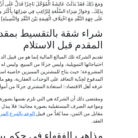
وَمَعَ ذَلِكَ فَقَدْ بَذَلَتْ عَائِشَةُ الْمُؤَجَّلَ نَاجِزًا فَدَلَّ عَلَى أَنَّ ق
بِذَلِكَ.. وَجَوَازُ شِرَاءِ السِّلْعَةِ لِلرَّاغِبِ فِي شِرَائِهَا بِأَكْثَرَ
عَلَى جِهَةِ النَّقْدِ مَعَ اخْتِلَافِ الْقِيمَةِ بَيْنَ النَّقْدِ وَالنَّسِيئ
شراء شقة بالتقسيط بمقد
المقدم قبل الاستلام
تقديم الشركة تلك المبالغ المالية إنما هو من قبيل الدعاي
احتياجاتها التمويلية، وليس جزءًا من المبيع، وليس ل
المشروعة؛ حيث يتاح للمشترين المميزين خاصية استع
عرفه أهل الاقتصاد-: استعادة المشتري جزءًا من أموا
ومقتضى ذلك أن الشركة هي التي تلزم نفسها بصورة من
ومواعيد الصرف المستقبلية بصورة مجانية؛ فلا يبذل ا
مقابل من الثمن، مما يُعَدُّ من قبيل
الوعد بالتبرع المرت
العقد.
مذاهب الفقهاء في حكم بيع