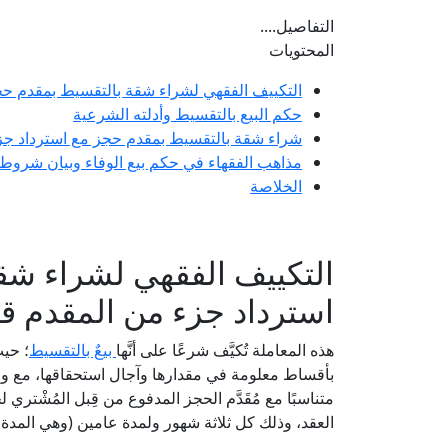
التفاصيل....
المحتويات
التكييف الفقهي لشراء شقة بالتقسيط بمقدم حجز
حكم البيع بالتقسيط وأدلته الشرعية
شراء شقة بالتقسيط بمقدم حجز مع استرداد جزء
مذاهب الفقهاء في حكم بيع الوفاء وبيان شروط
الخلاصة
التكييف الفقهي لشراء شق
استرداد جزء من المقدم قب
هذه المعاملة تُكيَّف شرعًا على أنَّها
بيعٌ بالتقسيط
؛ حي
بأقساط معلومة في مقدارها وآجال استحقاقها، مع وعد بالتَّ
متناسبًا مع مُقَدَّم الحجز المدفوع من قِبل المُشْتري 
العقد، وذلك كل ثلاثة شهور ولمدة عامين (وهي المدة ال