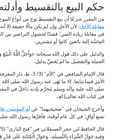
حكم البيع بالتقسيط وأدلته
من المقرر شرعًا أن بيع التقسيط نوع من أنواع البيوع 
مقابلة الأجل
؛ لأن الأجل وإن لم يكن مالًا حقيقة إلا أنه
في مقابلة زيادة الثمن؛ قصدًا لحصول التراضي بين ال
الماسَّة إليه بائعينَ كانوا أو مشترين.
الجملة والتفصيل ما لم يُخَصَّ بدليل.
قال الإمام الشافعي في "ا
الأمر فيما تبايعا، إلا ما نَهَى عنه رسول الله صلى الل
صلى الله عليه وآله وسلم مُحَرَّم بإذنه داخلٌ في المع
في كتاب الله تعالى] اهـ.
وأخرج الشيخان في "صحيحيهما" عن
أم المؤمنين عا
تسع أواقٍ؛ في كل عام أوقية، فأقرَّها رسول الله صلى
وَفِيهِ جَوَازُ الشِّرَاءِ بِالنَّسِيئَةِ.. وَجَوَازُ الْكِتَابَةِ عَلَى قَدْرِ قِيمَة