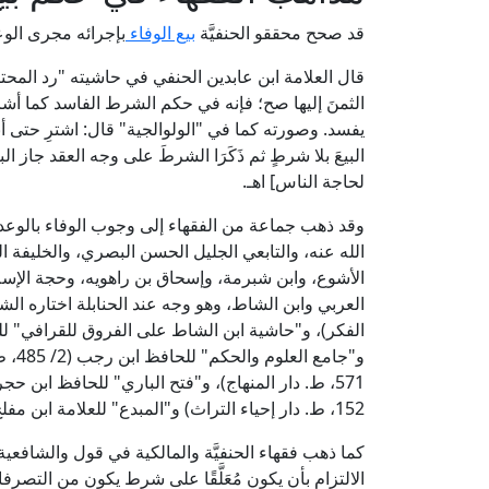
قد صحح محققو الحنفيَّة
بيع الوفاء
بإجرائه مجرى الوع
الثمنَ إليها صح؛ فإنه في حكم الشرط الفاسد كما أشرن
يفسد. وصورته كما في "الولوالجية" قال: اشترِ حتى أبني
البيعَ بلا شرطٍ ثم ذَكَرَا الشرطَ على وجه العقد جاز الب
لحاجة الناس] اهـ.
وقد ذهب جماعة من الفقهاء إلى وجوب الوفاء بالوعد 
الله عنه، والتابعي الجليل الحسن البصري، والخليفة 
الأشوع، وابن شبرمة، وإسحاق بن راهويه، وحجة الإسلام 
152، ط. دار إحياء التراث) و"المبدع" للعلامة ابن مفلح (8/ 138، ط. دار الكتب العلمية).
كما ذهب فقهاء الحنفيَّة والمالكية في قول والشافعية إ
الالتزام بأن يكون مُعَلَّقًا على شرط يكون من التصرفا