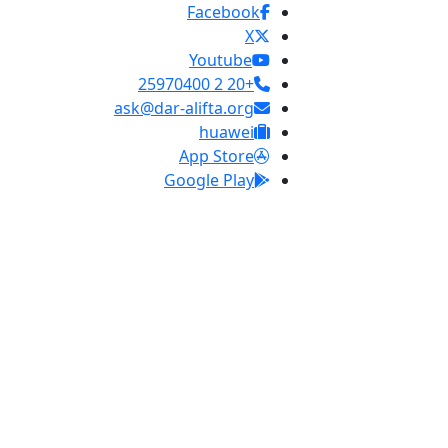
Facebook
X
Youtube
+20 2 25970400
ask@dar-alifta.org
huawei
App Store
Google Play