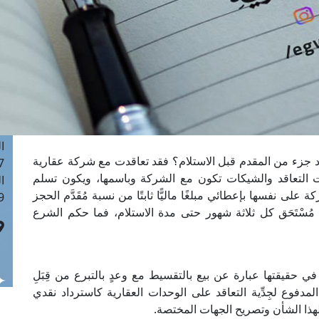
ا
 :42
ا
 :18
ا
 : 1
ا
7
ا
 جزء من المقدم قبل الاستلام؟ فقد تعاقدت مع شركة عقارية
: 43
 التعاقد والشيكات تكون مع الشركة وباسمها، ويكون تسلم
ا
 على نفسها بإعطائي مبلغًا ماليًّا ثابتًا من نسبة مُقَدَّم الحجز
 :8
مُسْتَحَق كل ثلاثة شهور حتى مدة الاستلام، فما حكم الشرع
 في حقيقتها عبارة عن بيع بالتقسيط مع وعدٍ بالتبرع من قِبَلِ
دفوع لجِدِّية التعاقد على الوحدات العقارية كاسترداد نقدي