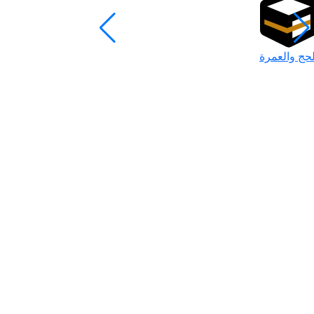
لحج والعمرة
رمضان