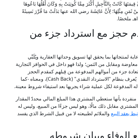
ِيمَتَهَا كَانَتْ بِالتَّأْجِيلِ أَكْثَرَ مِمَّا كُوتِبَتْ بِهِ وَكَانَ أَهْلُهَا بَاعُوهَا
 مِنْ ثَمَنِ مِثْلِهَا؛ لِأَنَّ عَائِشَةَ رضي الله عنها بَذَلَتْ مَا قُرِّرَ نَسِيئَةً
َةِ] اهـ ملخصًا.
م حجز مع استرداد جزء من
ة لمنتجاتها بما يحقق لها تسويق وحداتها العقارية ويُلَبِّي
ه معاوضة ومقابل من الثمن؛ ولذا فهو داخل في الحوافز التجارية
ادة جزء من أموالهم المدفوعة من قِبلهم كمقدم الحجز
المدفوع لجِدِّية التعاقد على الوحدات العقارية، وهو ما يُعرف بنظام "الاسترداد النقدي" (Cash Back)، ومعناه -كما
له المدفوعة لكل عملية شراء يجريها بعد استيفاء شروط معينة.
فردة بأنها ستعطي المشتري هذا المبلغ المالي محددّ المقدار
لمشتري مقابل ذلك مالًا، وهو ليس جزءًا من المبيع، وليس له
بط بعقد البيع
والملائم لطبيعته لا من قبيل الشرط الذي يفسد
 الوفاء وبيان شروطه