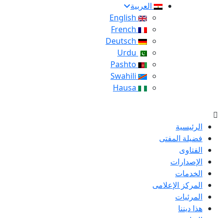
العربية
English
French
Deutsch
Urdu
Pashto
Swahili
Hausa
الرئيسية
فضيلة المفتى
الفتاوى
الإصدارات
الخدمات
المركز الإعلامى
المرئيات
هذا ديننا