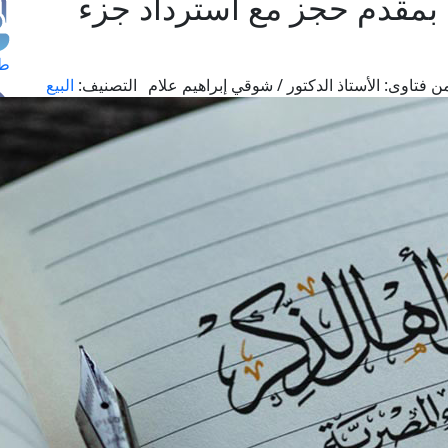
بمقدم حجز مع استرداد جزء
طل
ن فتاوى:
الأستاذ الدكتور / شوقي إبراهيم علام
التصنيف:
البيع
اس
حج
ال
م
الق