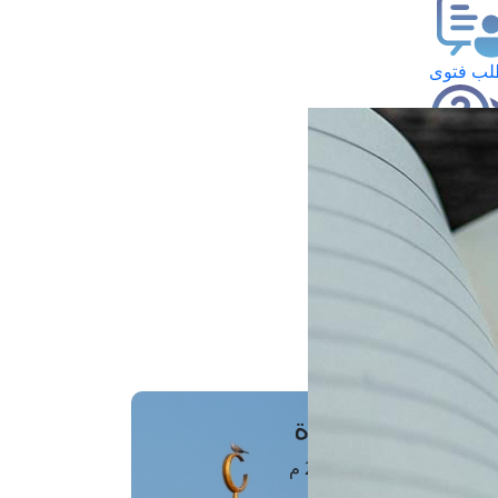
ب فتوى
تعلام عن فتوى
ز موعد
فتوى الهاتفية
َواقِيتُ الصَّـــلاة
اهرة · 08 أغسطس 2026 م