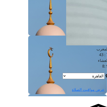
لفجر
4
لشروق
6
لظهر
1
لعصر
4:3
لمغرب
7 
لعشاء
9
عرض مواقيت الصلاة