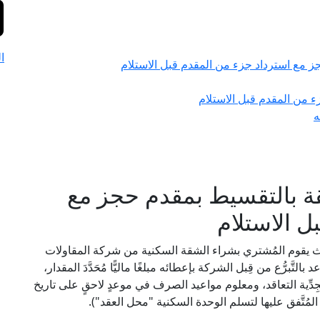
ا
 مع استرداد جزء من المقدم قبل الاستلام
 من المقدم قبل الاستلام
ه
ة بالتقسيط بمقدم حجز مع
ل الاستلام
ث يقوم المُشتري بشراء الشقة السكنية من شركة المقاولات
برُّع من قِبل الشركة بإعطائه مبلغًا ماليًّا مُحَدَّدَ المقدار،
لجِدِّية التعاقد، ومعلوم مواعيد الصرف في موعدٍ لاحقٍ على تاريخ
مُتَّفق عليها لتسلم الوحدة السكنية "محل العقد").