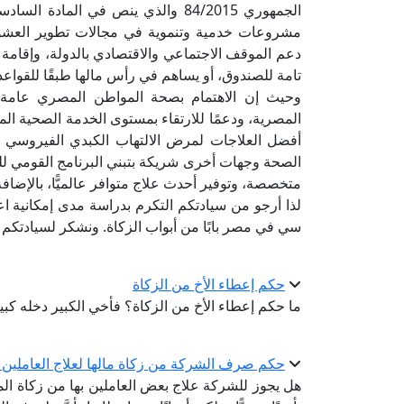
الجمهوري 84/2015 والذي ينص في الم
مشروعات خدمية وتنموية في مجالات تطوير العشوائ
دعم الموقف الاجتماعي والاقتصادي بالدولة، وإقام
تامة للصندوق، أو يساهم في رأس مالها طبقًا للقواع
وحيث إن الاهتمام بصحة المواطن المصري عام
المصرية، ودعمًا للارتقاء بمستوى الخدمة الصحية الم
أفضل العلاجات لمرض الالتهاب الكبدي الفيروسي
الصحة وجهات أخرى شريكة بتبني البرنامج القومي ل
متخصصة، وتوفير أحدث علاج متوافر عالميًّا، بالإضاف
لذا أرجو من سيادتكم التكرم بدراسة مدى إمكانية اع
سي في مصر بابًا من أبواب الزكاة. ونشكر لسيادتكم ح
حكم إعطاء الأخ من الزكاة
ما حكم إعطاء الأخ من الزكاة؟ فأخي الكبير دخله كبي
حكم صرف الشركة من زكاة مالها لعلاج العاملين غ
هل يجوز للشركة علاج بعض العاملين بها من زكاة المال