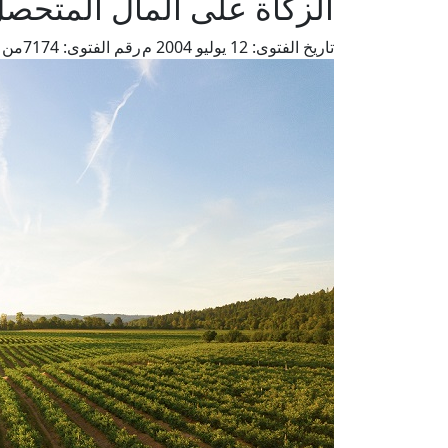
الزكاة على المال المتحصل
تاريخ الفتوى:
12 يوليو 2004 م
رقم الفتوى:
7174
من ف