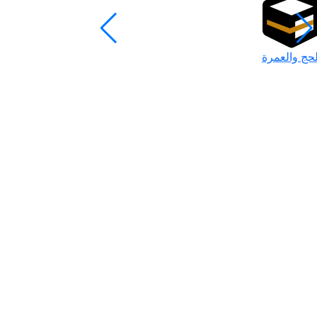
لحج والعمرة
رمضان