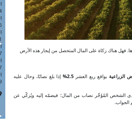
ا
 :42
ا
 :18
ا
 : 1
ا
ا. فهل هناك زكاة على المال المتحصل من إيجار هذه الأرض
7
ا
: 43
ا
ض الزراعية
بواقع ربع العشر
2.5%
إذا بلغ نصابًا، وحال عليه
 :8
لدى الشخص المُؤَجِّر نصاب من المال؛ فيضمّه إليه ويُزكّي عن
م الجواب.