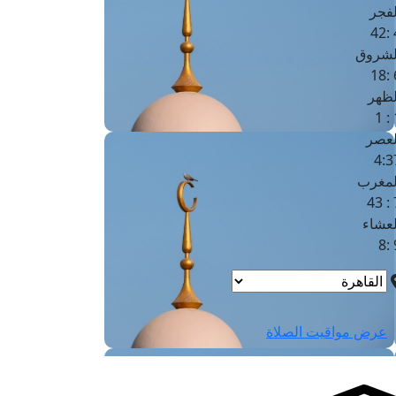
لفجر
4
لشروق
6
لظهر
1
لعصر
4:3
لمغرب
7 
لعشاء
9
عرض مواقيت الصلاة