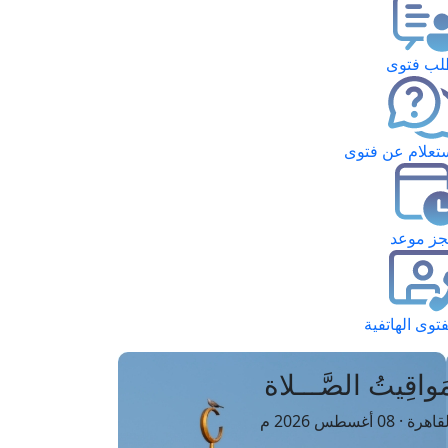
ب فتوى
تعلام عن فتوى
ز موعد
فتوى الهاتفية
َواقِيتُ الصَّـــلاة
اهرة · 08 أغسطس 2026 م