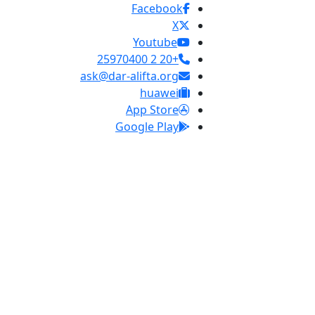
Facebook
X
Youtube
+20 2 25970400
ask@dar-alifta.org
huawei
App Store
Google Play