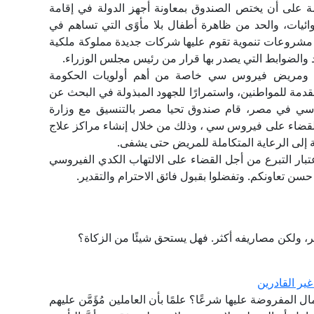
ادة السادسة على أن يختص الصندوق بمعاونة أجهز الدولة في إقامة
يات، والحد من ظاهرة أطفال بلا مأوًى التي تساهم في
ة مشروعات تنموية تقوم عليها شركات جديدة مملوكة ملكية
د والضوابط التي يصدر بها قرار من رئيس مجلس الوزراء.
ة ومريض فيروس سي خاصة من أهم أولويات الحكومة
قدمة للمواطنين، واستمرارًا للجهود المبذولة في البحث عن
 سي في مصر، قام صندوق تحيا مصر بالتنسيق مع وزارة
لقضاء على فيروس سي ، وذلك من خلال إنشاء مراكز علاج
ة إلى الرعاية المتكاملة للمريض حتى يشفى.
تبار التبرع من أجل القضاء على الالتهاب الكدي الفيروسي
سن تعاونكم. وتفضلوا بقبول فائق الاحترام والتقدير.
ر، ولكن مصاريفه أكثر. فهل يستحق شيئًا من الزكاة؟
ير القادرين
 المفروضة عليها شرعًا؟ علمًا بأن العاملين مُؤَمَّن عليهم