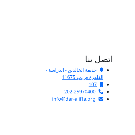
اتصل بنا
حديقة الخالدين - الدراسة -
القاهرة ص.ب 11675
107
202-25970400
info@dar-alifta.org