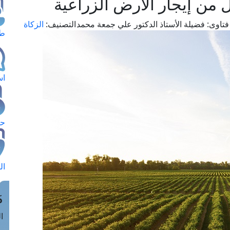
 من إيجار الأرض الزراعية
تاوى:
فضيلة الأستاذ الدكتور علي جمعة محمد
التصنيف:
الزكاة
طل
اس
حج
ال
م
الق