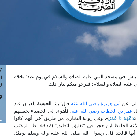
ا
 :40
ا
 :17
ا
 : 1
ا
8
ا
: 45
حباش في مسجد النبي عليه الصلاة والسلام في يوم عيد؛ بحُجّة
ا
ي عليه الصلاة والسلام؛ فنرجو منكم بيان ذلك.
 :10
لم- عن
أبي هريرة رضي الله عنه
قال: بينا
الحبشة
يلعبون عند
ل
عمر بن الخطاب رضي الله عنه
، فأهوى إلى الحصباء يحصبهم
«
دَعْهُمْ يَا عُمَرُ
»، وفي رواية البخاري من طريق آخر: أنهم كانوا
في المسجد، وروى أحمد في "مسنده"- وحسَّنه الحافظ ابن حجر في "تغليق التعليق" (2/ 43، ط. المكتب
نها قالت: قال رسول الله صلى الله عليه وآله وسلم يومئذ: