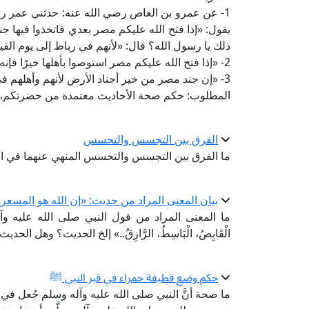
1- عن عمرو بن العاص رضي الله عنه: حدثني عمر رضي
يقول: «إذا فتح الله عليكم مصر بعدي فاتخذوا فيها جندً
ذلك يا رسول الله؟ قال: «لأنهم في رباط إلى يوم القي
2- «إذا فتح الله عليكم مصر استوصوا بأهلها خيرًا فإنه فيها خير جند الله».
3- «إن جند مصر من خير أجناد الأرض لأنهم وأهلهم في رباط إلى يوم القيامة».
المطلوب: حكم صحة الأحاديث معتمدة من حضرتكم، و
الفرق بين التجسس والتحسس
ما الفرق بين التجسس والتحسس المنهي عنهما في الحديث ال
بيان المعنى المراد من حديث: «إن الله هو المسعر.
ما المعنى المراد من قول النبي صلى الله عليه وآله وسل
الْقَابِضُ، الْبَاسِطُ، الرَّازِقُ..» إلخ الحديث؟ وهل ا
حكم وضع قطيفة حمراء في قبر النبي ﷺ
ما صحة أنَّ النبي صلى الله عليه وآله وسلم جُعل ف