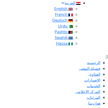
العربية
English
French
Deutsch
Urdu
Pashto
Swahili
Hausa
الرئيسية
فضيلة المفتى
الفتاوى
الإصدارات
الخدمات
المركز الإعلامى
المرئيات
هذا ديننا