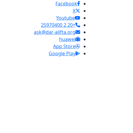
Facebook
X
Youtube
+20 2 25970400
ask@dar-alifta.org
huawei
App Store
Google Play