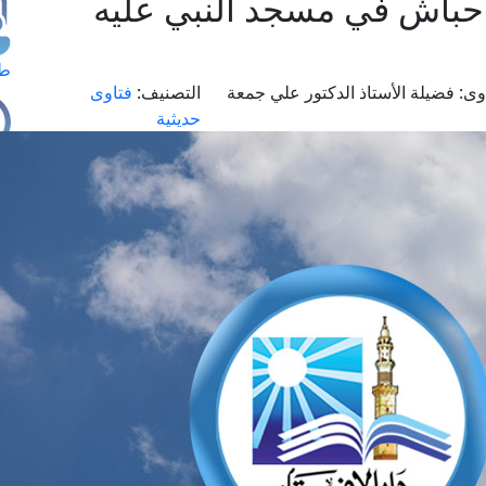
حباش في مسجد النبي عليه
طل
وى:
فضيلة الأستاذ الدكتور علي جمعة
التصنيف:
فتاوى
حديثية
اس
حج
ال
م
الق