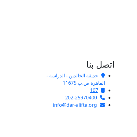
اتصل بنا
حديقة الخالدين - الدراسة -
القاهرة ص.ب 11675
107
202-25970400
info@dar-alifta.org