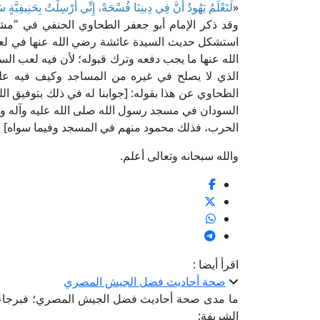
«
لَتَعْلَمُ يَهُودُ أَنَّ فِي دِينِنَا فُسْحَةً، إِنِّي أُرْسِلْتُ بِحَنِيفِيَّةٍ 
استشكل حديث السيدة عائشة رضي الله عنها في لعب
الله عنها ما يجب دفعه وترك قبوله؛ لأن فيه لعب ال
الذي لا يصلح في غيره من المساجد وكيف فيه على
الطحاوي عن هذا بقوله: [جوابنا له في ذلك بتوفيق ال
السودان في مسجد رسول الله صلى الله عليه وآله وسلم
الحرب، فذلك محمود منهم في المسجد وفيما سواه] اهـ. و
والله سبحانه وتعالى أعلم.
اقرأ أيضا :
صحة أحاديث فضل الجيش المصري
ما مدى صحة أحاديث فضل الجيش المصري؛ فبرجاء التك
الشريفة: