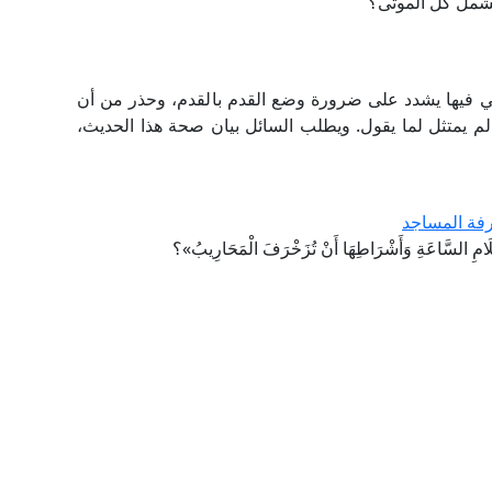
تشمل كل الموتى؟
صلي فيها يشدد على ضرورة وضع القدم بالقدم، وحذر من أن
لم يمتثل لما يقول. ويطلب السائل بيان صحة هذا الحديث،
خرفة المساجد
سَّاعَةِ وَأَشْرَاطِهَا أَنْ تُزَخْرَفَ الْمَحَارِيبُ»؟