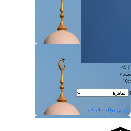
لفجر
4
لشروق
6
لظهر
1
لعصر
4:3
لمغرب
7 
لعشاء
9
عرض مواقيت الصلاة