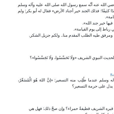
 الله عنه أنَّه سمع رسول الله صلى الله عليه وآله وسلم
ا كثيفًا؛ فذلك الجند خير أجناد الأرض» فقال له أبو بكر: ولم
امة».
مرفق طيه الطلب المقدم منا.. ولكم جزيل الشكر.
نبوي الشريف «وَلَا تَحَسَّسُوا، وَلَا تَجَسَّسُوا»؟
.»
م عندما طُلِب منه التسعير: «إنَّ اللهَ هُوَ الْمُسَعِّرُ،
لحديث يدل على حرمة التسعير؟
ي قبره الشريف قطيفةٌ حمراء؟ وإن صحَّ ذلك: فهل هي