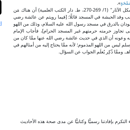
سَمْحَةٍ
».
وقد ذكر الإمام أبو جعفر الطحاوي الحنفي في "مشكل الآثار" (1/ 269-270، ط. دار الكتب العلمية) أن هناك مَن
 وفد الحبشة في المسجد قائلًا: [فيما رويتم عن عائشة رضي
ا
سودان بالدرق في مسجد رسول الله عليه السلام، وذلك من اللهو
 تجاوز حرمته حرمتهم غير المسجد الحرام]، فأجاب الإمام
له وعونه أن الذي في حديث عائشة رضي الله عنها ممَّا كان من
 ليس من اللهو المذموم؛ لأنه ممَّا يحتاج إليه من أمثالهم في
ممَّا ذُكِر يُعلَم الجواب عن السؤال.
رم بإفادتنا رسميًّا وكتابيًّا عن مدى صحة هذه الأحاديث