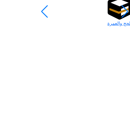
لحج والعمرة
رمضان