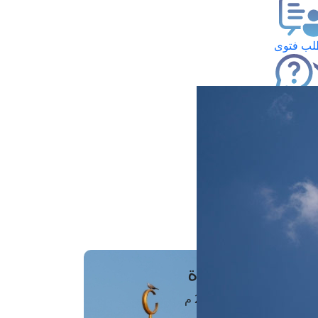
ب فتوى
تعلام عن فتوى
ز موعد
فتوى الهاتفية
َواقِيتُ الصَّـــلاة
اهرة · 06 أغسطس 2026 م