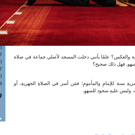
ا
 :43
ا
 :18
ا
 : 0
ا
7
سرية والعكس؟ علمًا بأنني دخلت المسجد لأصلي جماعة في صلاة
ا
للسهو. فهل ذلك صحيح؟
: 42
ا
يةِ سنة للإمامِ والمأمومِ؛ فمَن أسر في الصلاةِ الجهريةِ، أو
 :7
، وليس عليهِ سجود للسهوِ.