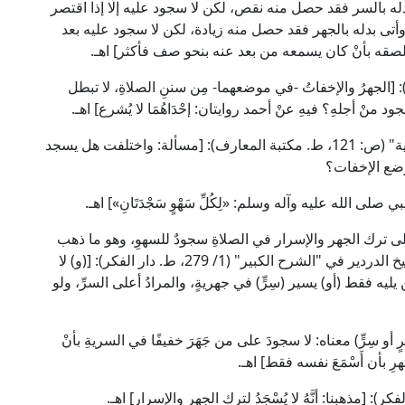
ى بدله بالسر فقد حصل منه نقص، لكن لا سجود عليه إلَّا إذا اقتصر
وأتى بدله بالجهر فقد حصل منه زيادة، لكن لا سجود عليه بعد
لصقه بأنْ كان يسمعه من بعد عنه بنحو صف فأكثر] اهـ.
قال العلامة ابن قدامة الحنبلي في "المغني" (2/ 25): [الجهرُ والإخفاتُ -في موضعهما- مِن سننِ الصلاةِ، لا تبطل
جود منْ أجلهِ؟ فيهِ عنْ أحمد روايتان: إحْدَاهُمَا لا يُشرع] اهـ.
وقال القاضي أبو يعلى ابن الفراء في "المسائل الفقهية" (ص: 121، ط. مكتبة المعارف): [مسألة: واختلفت هل يسجد
ضع الإخفات؟
لى الله عليه وآله وسلم: «لِكُلِّ سَهْوٍ سَجْدَتَانِ»] اهـ.
على ترك الجهر والإسرار في الصلاةِ سجودٌ للسهوِ، وهو ما ذهب
إليه المالكية في اليسير من الجهر والإسرار؛ قال الشيخ الدردير في "الشرح الكبير" (1/ 279، ط. دار الفكر): [(و) لا
يليه فقط (أو) يسير (سِرٍّ) في جهريةٍ، والمرادُ أعلى السرِّ، ولو
و سِرٍّ) معناه: لا سجودَ على من جَهَرَ خفيفًا في السريةِ بأنْ
هرِ بأن أَسْمَعَ نفسه فقط] اهـ.