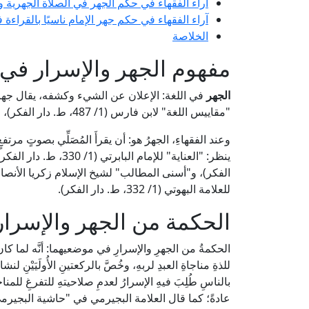
آراء الفقهاء في حكم الجهر في الصلاة الجهرية و
آراء الفقهاء في حكم جهر الإمام ناسيًا بالقراءة
الخلاصة
مفهوم الجهر والإسرار في 
الجهر
في اللغة: الإعلان عن الشيء وكشفه، يقال جهرتُ با
"مقاييس اللغة" لابن فارس (1/ 487، ط. دار الفكر)، و"تاج العروس" للزبيدي (10/ 495، وما بعدها، ط. دار الهداية).
وعند الفقهاءِ، الجهرُ هو: أن يقرأَ المُصَلِّي بصوتٍ مرتفعٍ ي
للعلامة البهوتي (1/ 332، ط. دار الفكر).
الحكمة من الجهر والإسرا
الحكمةُ من الجهرِ والإسرارِ في موضعيهما: أنَّه لما كان ال
للذةِ مناجاةِ العبدِ لربهِ، وخُصَّ بالركعتينِ الأُولَيَيْن
بالناسِ طُلِبَ فيهِ الإسرارُ لعدمِ صلاحيتهِ للتفرغِ للمناجاة
عادةً؛ كما قال العلامة البجيرمي في "حاشية البجيرمي على شرح الخ