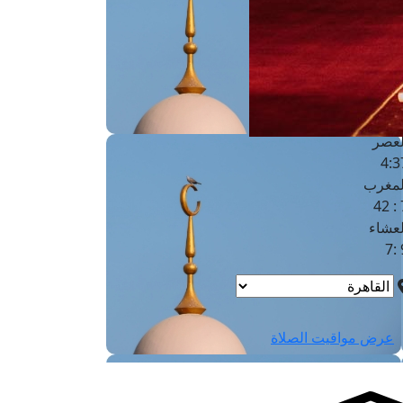
لفجر
4
لشروق
6
لظهر
1
لعصر
4:3
لمغرب
7 
لعشاء
9
عرض مواقيت الصلاة