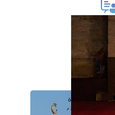
ب فتوى
تعلام عن فتوى
ز موعد
فتوى الهاتفية
َواقِيتُ الصَّـــلاة
اهرة · 09 أغسطس 2026 م