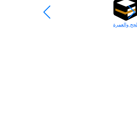
لحج والعمرة
رمضان