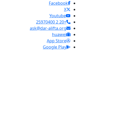
Facebook
X
Youtube
+20 2 25970400
ask@dar-alifta.org
huawei
App Store
Google Play