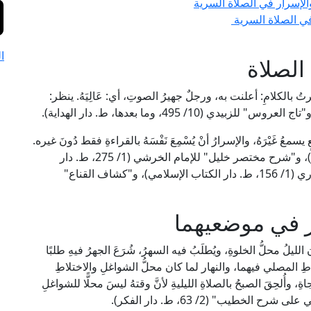
الإسرار في الصلاة السرية
 في الصلاة السرية
ا
الصلاة
لكلامِ: أعلنت به، ورجلٌ جهيرُ الصوتِ، أي: عَالِيَهُ. ينظر:
سمعُ غَيْرَهُ، والإسرارُ أنْ يُسْمِعَ نَفْسَهُ بالقراءةِ فقط دُونَ غيره.
ينظر: "العناية" للإمام البابرتي (1/ 330، ط. دار الفكر)، و"شرح مختصر خليل" للإمام الخرشي (1/ 275، ط. دار
الفكر)، و"أسنى المطالب" لشيخ الإسلام زكريا الأنصاري (1/ 156، ط. دار الكتاب الإسلامي)، و"كشاف القناع"
ر في موضعيهما
ليلُ محلُّ الخلوةِ، ويُطلَبُ فيه السهرُ، شُرَعَ الجهرُ فيهِ طلبًا
ِ لنشاطِ المصلي فيهما، والنهار لما كان محلُّ الشواغلِ والاختلاطِ
ِ، وأُلحِقَ الصبحُ بالصلاةِ الليليةِ لأنَّ وقتهُ ليسَ محلًّا للشواغلِ
طيب" (2/ 63، ط. دار الفكر).