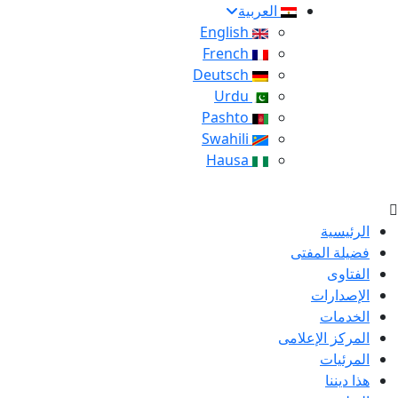
العربية
English
French
Deutsch
Urdu
Pashto
Swahili
Hausa
الرئيسية
فضيلة المفتى
الفتاوى
الإصدارات
الخدمات
المركز الإعلامى
المرئيات
هذا ديننا