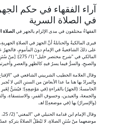
آراء الفقهاء في حكم الجهر
في الصلاة السرية
الفقهاءُ مختلفون في مدى الإلزام بالجهر في
الصلاة ا
فيرى المالكيةُ والحنابلةُ أنَّ الجهرَ في الصلاةِ الجهري
على ذلكَ الشافعيةُ في الإمامِ دونَ المأمومِ، فالجهرُ 
المالكي في "شرح مخت
والصبحِ، والسرُّ فيما يسرُ فيهِ كالظهرِ والعصرِ وأخيرتيِ
والمرادُ بها هنا ما عدا الأبعاضَ من السننِ التي لا تُجب
الخامسةُ: (الجهرُ) بالقراءةِ (في مَوْضِعِهِ)؛ فيُسَنُّ لِغَيرِ ا
والجمعةَ، والعيدين، وخسوفِ القمرِ، والاستسقاءِ، والت
(والإسرارُ) بها (في موضعهِ)] اهـ.
وقا
موضعهما منْ سُنَنِ الصلاةِ، لا تَبْطلُ الصلاةُ بتركهِ عمدًا