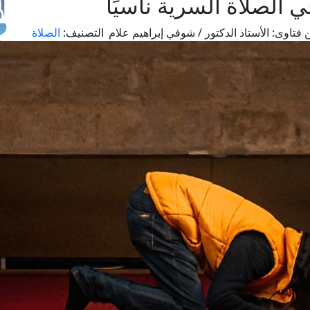
ي الصلاة السرية ناسيًا
 فتاوى:
الأستاذ الدكتور / شوقي إبراهيم علام
التصنيف:
الصلاة
طل
اس
حج
ال
م
الق