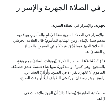
 في الصلاة الجهرية والإسرار
لجهرية
، والإسرار في
الصلاة السرية
:
ةِ، والإسرار في الصلاة السريةِ سنةٌ للإمامِ والمأمومِ، ووافقهم
عندهم سنةٌ للإمامِ، ومن الهيئاتِ للمأمومِ؛ قال العلامة الخرشي
صر خليل" (1/ 275): [منْ سُنَنِ الصلاةِ: الجهرُ فيما يُجْهَرُ فيه؛كَأُولَتَيِ المغربِ والعشاءِ،
 العشاءِ] اهـ.
وقال العلامة الخطيب الشربيني الشافعي في "الإقناع" (1/ 142-143، ط. دار الفكر): [(وهيئاتُ الصلاةِ) جمع هيئةٍ،
ر بالسجودِ، وهي كثيرةٌ، والمذكورةُ منها هنا (خمسةُ عشرَ خصلةٌ)..
لمأمومِ أنْ يَجْهَرَ بالقراءةِ في الصبحِ، وَأَوَلَتَيِّ العشاءين،
راويح، ووتر رمضان، وركعتي الطوافِ ليلًا أو وقتَ الصبحِ،
ل الإمام ابن قدامة الحنبلي في "المغني" (2/ 25، ط. مكتبة القاهرة): [وجملةُ ذلكَ أنَّ الجهرَ والإخفاتَ في
] اهـ.