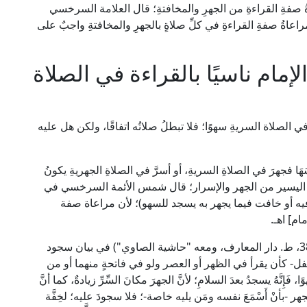
ةُ صفةِ القراءةِ من الجهرِ والمخافتةِ؛ قال العلامة السرخسي
 ط. دار المعرفة): [مراعاةُ صفةِ القراءةِ في كلِّ صلاةٍ بالجهرِ والمخافتةِ واجبٌ على
إمام ناسيًا بالقراءة في الصلاة
 في الصلاة السريةِ سهوًا؛ فلا تبطلُ صلاتُه اتفاقًا، ولكن هل عليه
سَهَا فجهرَ في الصلاةِ السريةِ، أو أسرَّ في الصلاةِ الجهريةِ يكونُ
غير اليسير من الجهر والإسرار؛ قال شمس الأئمة السرخسي في
فيما يخافت فيه أو خافت فيما يجهر به يسجد للسهو)؛ لأن مراعاة صفة
ام] اهـ.
وقال الشيخ الدردير في "الشرح الصغير" (1/ 381-382، ط. دار المعارف، ومعه "حاشية الصاوي") في بيان سجود
النفل- كأن يقرأ في الظهر أو العصر ولو في فاتحةٍ منهما أو من
إِنَّهُ يسجدُ بعدَ السلامِ؛ لأنَّ الجهرَ مكانَ السِّرِّ زيادةٌ، كما أنَّ
هر -بأنْ أَسْمَعَ نفسه ومَن يليه خاصة-؛ فلا سجودَ عليه؛ لخِفَّة