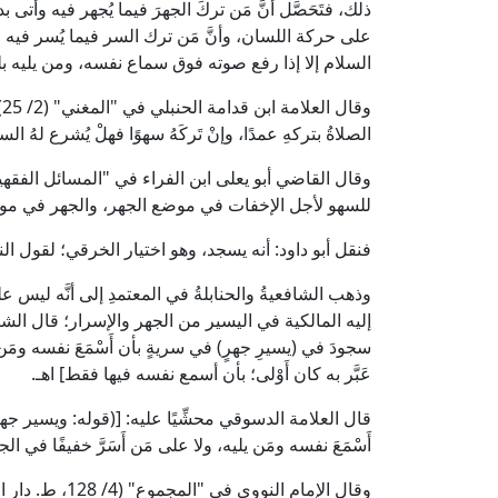
ذلك، فتَحَصَّل أنَّ مَن تركَ الجهرَ فيما يُجهر فيه وأت
على حركة اللسان، وأنَّ مَن ترك السر فيما يُسر فيه 
السلام إلا إذا رفع صوته فوق سماع نفسه، ومن يليه ب
و
الصلاةُ بتركهِ عمدًا، وإنْ تَركَهُ سهوًا فهلْ يُشرع لهُ الس
للسهو لأجل الإخفات في موضع الجهر، والجهر في مو
فنقل أبو داود: أنه يسجد، وهو اختيار الخرقي؛ لقول النبي ص
وذهب الشافعيةُ والحنابلةُ في المعتمدِ إلى أنَّه ليس 
سجودَ في (يسيرِ جهرٍ) في سريةٍ بأن أَسْمَعَ نفسه ومَن 
عَبَّر به كان أَوْلى؛ بأن أسمع نفسه فيها فقط] اهـ.
قال العلامة الدسوقي محشِّيًا عليه: [(قوله: ويسير جهرٍ أ
أَسْمَعَ نفسه ومَن يليه، ولا على مَن أَسَرَّ خفيفًا في الج
وقال الإمام النووي في "المجموع" (4/ 128، ط. دار الفكر): [مذهبنا: أنَّهُ لا يُسْجَدُ لتركِ الجهرِ والإسرارِ] اهـ.