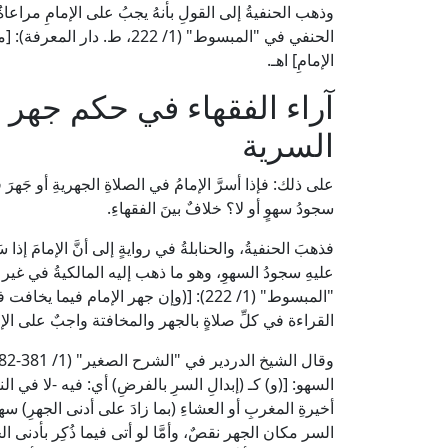
وذهب الحنفيةُ إلى القولِ بأنهُ يجبُ على الإمامِ مراعا
الحنفي في "المبسوط" (1/ 222،
الإمامِ] اهـ.
آراء الفقهاء في حكم جهر ال
السرية
على ذلك: فإذا أسرَّ الإمامُ في الصلاةِ الجهريةِ أو جَهرَ
سجودُ سهوٍ أو لا؟ خلافٌ بينَ الفقهاءِ.
فذهبَ الحنفيةُ، والحنابلةُ في روايةٍ إلى أنَّ الإمامَ إذا 
عليهِ سجودُ السهوِ، وهو ما ذهب إليه المالكيةُ في 
"المبسوط" (1/ 222): [(وإن جهر الإمام 
القراءة في كلِّ صلاةٍ بالجهر والمخافتة واجبٌ على الإم
السهو: [(و) كـ (إبدالِ السرِ بالفرضِ) أي: فيه -لا في 
أخيرةِ المغربِ أو العشاءِ (بما زادَ على أدنى الجهرِ) سهوًا، فَ
السر مكان الجهر نقصٌ، وأمَّا لو أتى فيما ذُكِر بأدنى الج