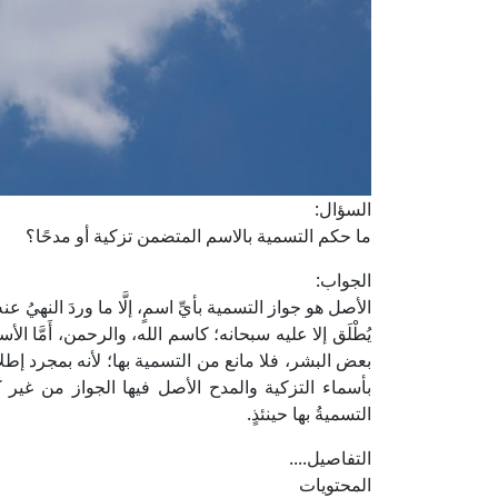
السؤال:
ما حكم التسمية بالاسم المتضمن تزكية أو مدحًا؟
الجواب:
الأصل هو جواز التسمية بأيِّ اسمٍ، إلَّا ما وردَ النهيُ
يُطْلَق إلا عليه سبحانه؛ كاسم الله، والرحمن، أَمَّا ال
بعض البشر، فلا مانع من التسمية بها؛ لأنه بمجرد إطلا
بأسماء التزكية والمدح الأصل فيها الجواز من غير كراهة
التسميةُ بها حينئذٍ.
التفاصيل....
المحتويات