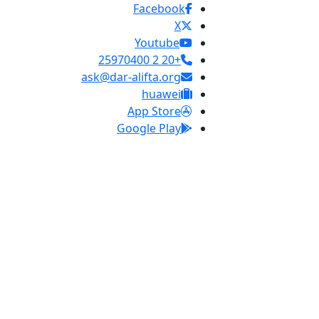
Facebook
X
Youtube
+20 2 25970400
ask@dar-alifta.org
huawei
App Store
Google Play