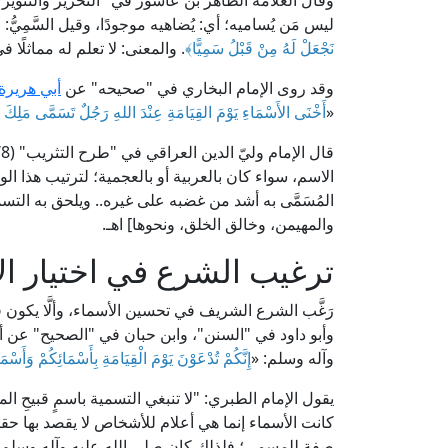
ليس مَن يُساميه؛ أي: يُضاهيه موجودًا، وقيل السَّمِيُّ
نَجْعَلْ لَهُ مِنْ قَبْلُ سَمِيًّا﴾
. والمعنى: لا تعلم له مماثلًا ف
وقد روى الإمام البخاري في "صحيحه" عن
أبي هريرة
«
أَخْنَى الأَسْمَاءِ يَوْمَ القِيَامَةِ عِنْدَ اللهِ رَجُلٌ تَسَمَّى مَلِكَ ا
الاسم، سواء كان بالعربية أو بالعجمية؛ لترتيب هذا الو
المُسَمَّى به أشد من غضبه على غيره.. ويلحق به الت
والمهيمن، وخالق الخلق، ونحوها] اهـ.
ترغيب الشرع في اختيار ا
رَغَّب الشرع الشريف في تحسين الأسماء، وألَّا يكون ف
وأبو داود في "السنن"، وابن حبان في "الصحيح" عن أ
وآله وسلم: «
إِنَّكُمْ تُدْعَوْنَ يَوْمَ الْقِيَامَةِ بِأَسْمَائِكُمْ وَأَسْ
يقول الإمام الطبري: "لا تنبغي التسمية باسمٍ قبيحِ الم
كانت الأسماء إنما هي أعلام للأشخاص لا يقصد بها حق
صفة للمسمى؛ فلذلك كان صلى الله عليه وآله وسلم يحوِّ