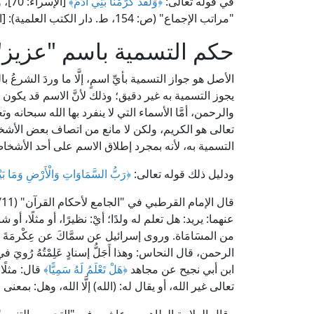
في قوله تعالى:
﴿وَلَقَدْ كَرَّمْنَا بَنِي آدَمَ﴾
[ال
"مراتب الإجماع" (ص: 154، ط. دار الكتب العلمية): [اتَّفقوا أنَّ التسمية للرجال والنساء فرض] اهـ.
حكم التسمية باسم "عزيز
الأصل هو جواز التسمية بأيِّ اسمٍ، إلَّا ما وردَ الشرعُ 
يجوز التسمية به غير دقيق؛ وذلك لأنَّ الاسم قد يكون مختص
والرحمن، أمَّا الأسماء التي لا ينفرد بها الله سبحان
تعالى هو الكريم، ولكن لا مانع من اتصاف بعض الأش
التسمية به، لأنه بمجرد إطلاق الاسم على أحد الأشخ
ودليل ذلك قوله تعالى:
﴿رَبُّ السَّمَاوَاتِ وَالْأَرْضِ وَمَا بَيْنَ
عنهما: يريد: هل تعلم له ولدًا؛ أيْ: نظيرًا، أو مثلًا، أ
من المسَامَاة. وروى إسرائيل عن سمَّاكَ عن عِكْرمَةَ 
الرحمن، قال النحاس: وهذا أَجَلُّ إسنادٍ عَلِمْتُهُ رُوي
ابن أبي نجيح عن مجاهد
﴿هَلْ تَعْلَمُ لَهُ سَمِيًّا﴾
قال: مثلًا،
تعالى غير الله، أو يقال له: (الله) إلَّا الله، وهل: بمعنى 