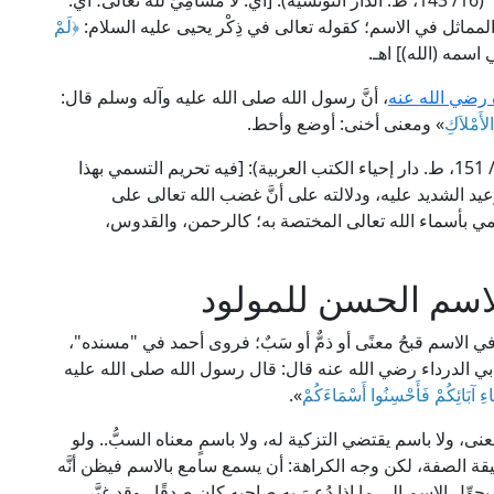
وقال العلامة الطاهر بن عاشور في "التحرير والتنوير" (16/ 143، ط. الدار التونسية): [أي: لا مُسَامِيَ لله تعالى؛ أي:
: المماثل في الاسم؛ كقوله تعالى في ذِكْر يحيى عليه السلام:
﴿لَمْ
ي اسمه (الله)] اهـ.
 رضي الله عنه
، أنَّ رسول الله صلى الله عليه وآله وسلم قال:
لأَمْلاَكِ
» ومعنى أخنى: أوضع وأحط.
قال الإمام وليّ الدين العراقي في "طرح التثريب" (8/ 151، ط. دار إحياء الكتب العربية): [فيه تحريم التسمي بهذا
عيد الشديد عليه، ودلالته على أنَّ غضب الله تعالى على
سمي بأسماء الله تعالى المختصة به؛ كالرحمن، والقدوس،
لاسم الحسن للمولود
ي الاسم قبحُ معنًى أو ذمٌّ أو سَبٌ؛ فروى أحمد في "مسنده"،
بي الدرداء رضي الله عنه قال: قال رسول الله صلى الله عليه
مَاءِ آبَائِكُمْ فَأَحْسِنُوا أَسْمَاءَكُمْ
».
عنى، ولا باسم يقتضي التزكية له، ولا باسمٍ معناه السبُّ.. ولو
يقة الصفة، لكن وجه الكراهة: أن يسمع سامع بالاسم فيظن أنَّه
ل الاسم إلى ما إذا دُعِيَ به صاحبه كان صدقًا.. وقد غيَّر