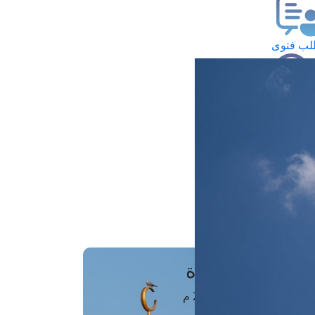
ب فتوى
تعلام عن فتوى
ز موعد
فتوى الهاتفية
َواقِيتُ الصَّـــلاة
اهرة · 07 أغسطس 2026 م