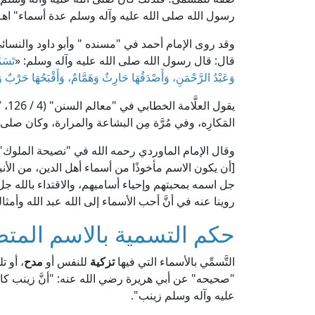
رسول الله صلى الله عليه وآله وسلم عدة أسماء" اهـ. نقلًا مِن "فتح البا
وقد روى الإمام أحمد في "مسنده " وأبو داود والنسا
قال: قال رسول الله صلى الله عليه وآله وسلم: «
تَسَمّ
وَعَبْدُ الرَّحْمَنِ، وَأَصْدَقُهَا حَارِثٌ وَهَمَّامٌ، وَأَقْبَحُهَا حَرْبٌ وَ
المَكارِه، وفي مُرَّة مِن البشاعة والمرارة، وكان صلى الل
[أن يكون الاسم مأخوذًا من أسماء أهل الدين، من الأنب
جل اسمه بمحبتهم وإحياء أساميهم، والاقتداء بالله جل 
روينا عنه في أنَّ أحب الأسماء إلى الله عبد الله وأمثاله
حكم التسمية بالاسم المتض
التَّسمِّي بالأسماء التي فيها
تزكية
للنفس أو
مدح
، أو ت
"صحيحه" عن أبي هريرة رضي الله عنه: "أنَّ زينب كان ا
عليه وآله وسلم زينب".