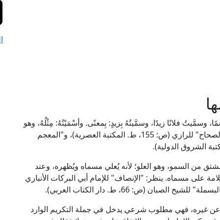
ا
ا
يتُ فلانًا زيدًا، وسمَّيتُهُ بِزيدٍ: بِمعنًى. وأسْمَيْتُهُ: مِثْلُهُ، وهو
سَمِيُّ فُلانٍ: إذا وافق اسمُه اسمَ فُلانٍ. يُنظر: "مختار الصحاح" للرازي (ص: 155، ط. المكتبة العصرية)، و"المعجم
شتق من السمو، وهو العلو؛ لأنه يُعلي مسماه ويُظهره، وعند
علامة على مسماه. ينظر: "الإنصاف" للإمام أبي البركات الأنباري
َز به عن غيره، فهي مطلوب شرعي يدخل في جملة التكريم الوارد