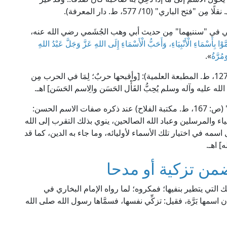
ري" (10/ 577، ط. دار المعرفة).
ئي في "سننيهما" مِن حديث أبي وهب الجُشَمي رضي الله عنه،
َوْا بِأَسْمَاءِ الْأَنْبِيَاءِ، وَأَحَبُّ الْأَسْمَاءِ إِلَى اللهِ عَزَّ وَجَلَّ عَبْدُ اللهِ
مُرَّةُ
».
يقول العلَّامة الخطابي في "معالم السنن" (4 / 126، 127، ط. المطبعة العلمية): [وأقبحها حربٌ؛ لِمَا في الحرب مِن
ه عليه وآله وسلم يُحِبُّ الفَأْل الحَسَن والِاسم الحَسَن] اهـ.
وقال الإمام الماوردي رحمه الله في "نصيحة الملوك" (ص: 167، ط. مكتبة الفلاح) عند ذكره صفات الاسم الحسن:
ياء والمرسلين وعباد الله الصالحين، ينوي بذلك التقرب إلى الله
اسمه في اختيار تلك الأسماء لأوليائه، وما جاء به الدين، كما قد
] اهـ.
من تزكية أو مدحا
لك التي يتطير بنفيها؛ فمكروه؛ لما رواه الإمام البخاري في
سمها بَرَّة، فقيل: تزكِّي نفسها، فسمَّاها رسول الله صلى الله