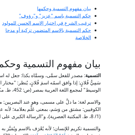
بيان مفهوم التسمية وحكمها
حكم التسمية باسم "عزيز" و"رؤوف"
ترغيب الشرع في اختيار الاسم الحسن للمولود
حكم التسمية بالاسم المتضمن تزكية أو مدحا
الخلاصة
بيان مفهوم التسمية وحكمه
التسمية
: مصدر للفعل سمَّى، وسمَّاه بكذا: جعل له اسمًا، وسمَّ
الوسيط" لمجمع اللغة العربية بمصر (ص: 452، ط. مكتبة الشروق الدولية).
والاسم لغة: ما دلَّ على مسمى، وهو عند البصريين: م
الكوفيين: مشتق من وَسَم، بمعنى عَلَّم بعلامة؛ لأنه 
(1/ 8، ط. المكتبة العصرية)، و"الرسالة الكبرى على البسملة" للشيخ الصبان (ص: 66، ط. دار الكتاب العربي).
والتسمية تكريم للإنسان؛ لأنه يُعْرَف بالاسم ويُمَيّ