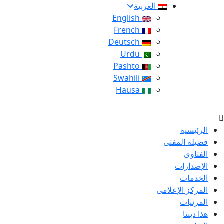
العربية
English
French
Deutsch
Urdu
Pashto
Swahili
Hausa
الرئيسية
فضيلة المفتى
الفتاوى
الإصدارات
الخدمات
المركز الإعلامى
المرئيات
هذا ديننا