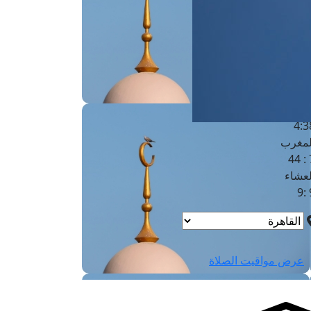
لفجر
4
لشروق
6
لظهر
1
لعصر
4:3
لمغرب
7 
لعشاء
9
عرض مواقيت الصلاة