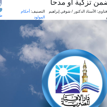
من تزكية أو مدحا
تاوى:
الأستاذ الدكتور / شوقي إبراهيم
التصنيف:
أحكام
طل
المولود
اس
حج
ال
م
الق