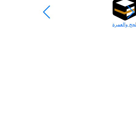
لحج والعمرة
رمضان