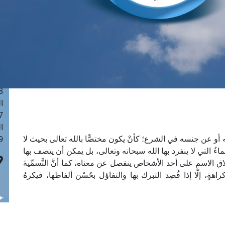
ا
 :41
ا
 :17
ا
 : 1
ا
8
ا
: 44
ا
 عنه أو عن جنسه في الشرع؛ كأنْ يكون مختصًّا بالله تعالى بحيث لا
 :9
أسماءُ التي لا ينفرد بها الله سبحانه وتعالى، بل يمكن أن يتصف بها
ق الاسم على أحد الأشخاص ينفصل عن معناه، كما أنَّ التَّسمِّيةَ
ٍ، إلَّا إذا قُصِد التبرك بها والتفاؤل بحُسْن ألفاظها، فيكرهُ