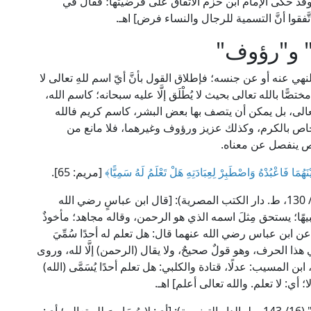
إسراء: 70]، وقد حكى الإمام ابن حزم الاتفاق على فرضيتها؛ فقال في
" و"رؤوف"
بالنهي عنه أو عن جنسه؛ فإطلاق القول بأنَّ أيّ اسم للهِ تعالى لا
ًّا بالله تعالى بحيث لا يُطْلَق إلَّا عليه سبحانه؛ كاسم الله،
ه وتعالى، بل يمكن أن يتصف بها بعض البشر، كاسم كريم فالله
خاص بالكرم، وكذلك عزيز ورؤوف وغيرهما، فلا مانع من
اص ينفصل عن معناه.
هُمَا فَاعْبُدْهُ وَاصْطَبِرْ لِعِبَادَتِهِ هَلْ تَعْلَمُ لَهُ سَمِيًّا﴾
[مريم: 65].
قال الإمام القرطبي في "الجامع لأحكام القرآن" (11/ 130، ط. دار الكتب المصرية): [قال ابن عباسٍ رضي الله
و شبيهًا؛ يستحق مِثلَ اسمه الذي هو الرحمن، وقاله مجاهد؛ مأخوذٌ
عن ابن عباس رضي الله عنهما قال: هل تعلم له أحدًا سُمِّيَ
َ في هذا الحرف، وهو قولٌ صحيحٌ، ولا يقال (الرحمن) إلَّا لله، وروى
 ابن المسيب: عدلًا، قتادة والكلبي: هل تعلم أحدًا يُسَمَّى (الله)
لا؛ أي: لا تعلم. والله تعالى أعلم] اهـ.