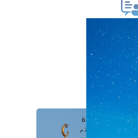
ب فتوى
تعلام عن فتوى
ز موعد
فتوى الهاتفية
َواقِيتُ الصَّـــلاة
اهرة · 09 أغسطس 2026 م