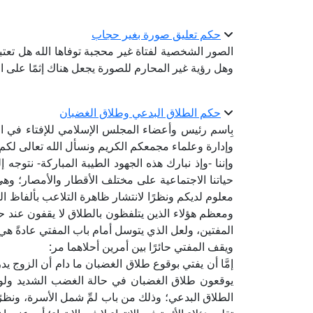
حكم تعليق صورة بغير حجاب
الصور الشخصية لفتاة غير محجبة توفاها الله هل تعتبر
وهل رؤية غير المحارم للصورة يجعل هناك إثمًا على ال
حكم الطلاق البدعي وطلاق الغضبان
بِاسم رئيس وأعضاء المجلس الإسلامي للإفتاء في ا
وإدارة وعلماء مجمعكم الكريم ونسأل الله تعالى لكم 
وإننا -وإذ نبارك هذه الجهود الطيبة المباركة- نتوج
حياتنا الاجتماعية على مختلف الأقطار والأمصار؛ و
معلوم لديكم ونظرًا لانتشار ظاهرة التلاعب بألفاظ ا
ومعظم هؤلاء الذين يتلفظون بالطلاق لا يقفون عند حد
المفتين، ولعل الذي يتوسل أمام باب المفتي عادةً هي 
ويقف المفتي حائرًا بين أمرين أحلاهما مر:
إمَّا أن يفتي بوقوع طلاق الغضبان ما دام أن الزوج ي
يوقعون طلاق الغضبان في حالة الغضب الشديد ولو 
الطلاق البدعي؛ وذلك من باب لمِّ شمل الأسرة، ونظرً