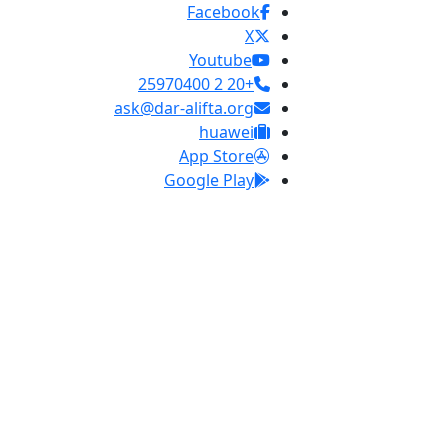
Facebook
X
Youtube
+20 2 25970400
ask@dar-alifta.org
huawei
App Store
Google Play