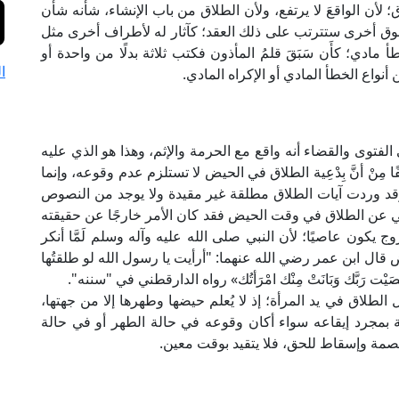
لأن الواقعَ لا يرتفع، ولأن الطلاق من باب الإنشاء، شأنه شأن
حقوق أخرى ستترتب على ذلك العقد؛ كآثار له لأطراف أخرى مثل
 مادي؛ كأَن سَبَقَ قلمُ المأذون فكتب ثلاثة بدلًا من واحدة أو
ا
أنواع الخطأ المادي أو الإكراه المادي.
فتوى والقضاء أنه واقع مع الحرمة والإثم، وهذا هو الذي عليه
 مِنْ أنَّ بِدْعِية الطلاق في الحيض لا تستلزم عدم وقوعه، وإنما
وقد وردت آيات الطلاق مطلقة غير مقيدة ولا يوجد من النصوص
هي عن الطلاق في وقت الحيض فقد كان الأمر خارجًا عن حقيقته
ج يكون عاصيًا؛ لأن النبي صلى الله عليه وآله وسلم لَمَّا أنكر
ال ابن عمر رضي الله عنهما: "أرأيت يا رسول الله لو طلقتُها
ْت رَبَّك وَبَانَتْ مِنْك امْرَأتُك» رواه الدارقطني في "سننه".
طلاق في يد المرأة؛ إذ لا يُعلم حيضها وطهرها إلا من جهتها،
 بمجرد إيقاعه سواء أكان وقوعه في حالة الطهر أو في حالة
عصمة وإسقاط للحق، فلا يتقيد بوقت معين.