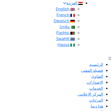
العربية
English
French
Deutsch
Urdu
Pashto
Swahili
Hausa
الرئيسية
فضيلة المفتى
الفتاوى
الإصدارات
الخدمات
المركز الإعلامى
المرئيات
هذا ديننا