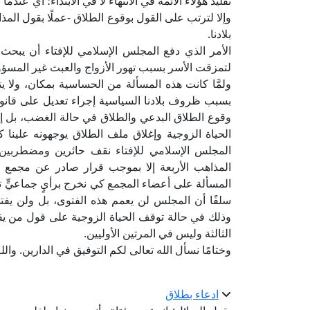
تقليد هؤلاء الأئمة في الانتهاء لا في الابتداء؛ أي عند
وإلا لترتب على القول بوقوع الطلاق -عملًا بقول المذ
بلادنا.
الأمر الذي دفع المجلس الإسلامي للإفتاء أن يبح
لتمزقت الأسر بسبب تهور الأزواج والعبث غير المسؤ
ولمَّا كانت هذه المسألة من الحساسية بمكان، ولا 
بسبب ظروف بلادنا السياسية إجراء تعديل على قانو
وقوع الطلاق البدعي والطلاق في حالة الغضب، بل إ
الحياة الزوجية وإغلاق ملف الطلاق يوجهونه علينا ك
المجلس الإسلامي للإفتاء نقف حائرين ومضطربين 
المذاهب الأربعة إلا بموجب قرار صادر عن مجمع ف
المسألة على أعضاء المجمع كي نخرج برأيٍ جماعيٍّ ت
سلفًا أن المجلس لن يعمم هذه الفتوى، بل ولن يفتي به
وذلك في حالة توقف الحياة الزوجية على قول من يق
الثالثة وليس في المرتين الأوليين.
وختامًا نسأل الله تعالى لكم التوفيق في الدارين. والله
ادعاء بطلاق