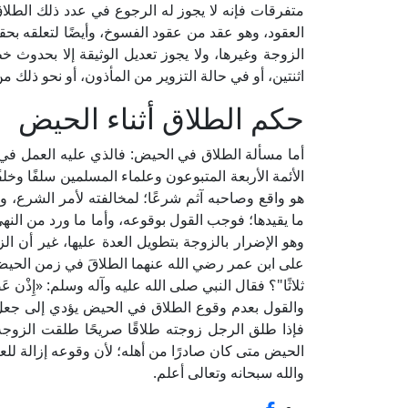
متفرقات فإنه لا يجوز له الرجوع في عدد ذلك الطلاق؛ 
العقود، وهو عقد من عقود الفسوخ، وأيضًا لتعلقه ب
الزوجة وغيرها، ولا يجوز تعديل الوثيقة إلا بحدوث خطأ
اثنتين، أو في حالة التزوير من المأذون، أو نحو ذلك من 
حكم الطلاق أثناء الحيض
أما مسألة الطلاق في الحيض: فالذي عليه العمل في ال
الأئمة الأربعة المتبوعون وعلماء المسلمين سلفًا وخلفًا
هو واقع وصاحبه آثم شرعًا؛ لمخالفته لأمر الشرع، 
ما يقيدها؛ فوجب القول بوقوعه، وأما ما ورد من الن
وهو الإضرار بالزوجة بتطويل العدة عليها، غير أن الزو
على ابن عمر رضي الله عنهما الطلاقَ في زمن الحيض ق
ثلاثًا"؟ فقال النبي صلى الله عليه وآله وسلم: «إِذْن عَصَي
والقول بعدم وقوع الطلاق في الحيض يؤدي إلى جعل ال
فإذا طلق الرجل زوجته طلاقًا صريحًا طلقت الزوجة
الحيض متى كان صادرًا من أهله؛ لأن وقوعه إزالة لل
والله سبحانه وتعالى أعلم.