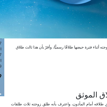
ا
 :43
ا
 :18
ا
 : 0
ا
7
 أثناء فترة حيضها طلاقًا رسميًّا، وأقرّ بأن هذا ثالث طلاق
ا
: 42
ا
 :7
ق الموثق
ثَّق طلاقه أمام المأذون، واعترف بأنه طلق زوجته ثلاث طلقات