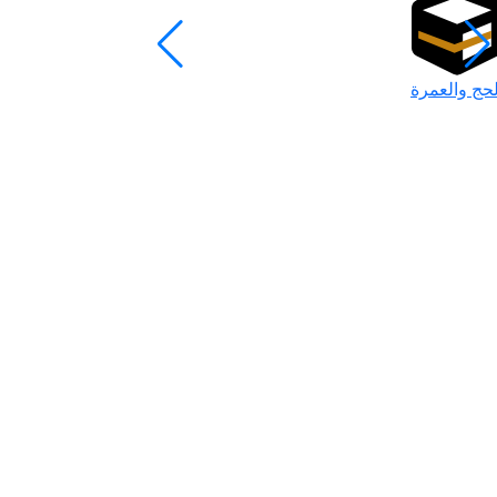
لحج والعمرة
رمضان