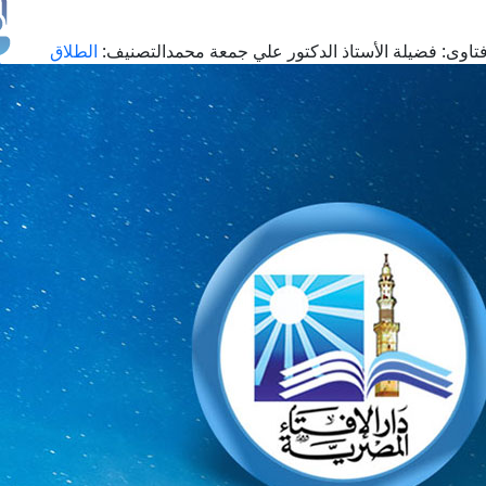
تاوى:
فضيلة الأستاذ الدكتور علي جمعة محمد
التصنيف:
الطلاق
طل
اس
حج
ال
م
الق