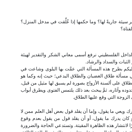
 سيئة جاريةً لها؟ وما حكمها إذا عُلِّقت في مدخل المنزل؟
فتاة؟
لداخل الفلسطيني نرفع أسمى معاني الشكر والتقدير لهيئة
الثبات والسداد والرشاد.
ه إليكم بطرح هذه المسألة التي عمَّت بها البلوى وشاعت في
هي مسألة طلاق الغضبان والطلاق البدعي؛ حيث إنه وكما هو
لطلاق على ألسنة الأزواج بصورة لم يسبق لها مثيل من قبل،
وده وآثاره، ثمَّ يبحث بعد ذلك يلتمس الفتوى ويطرق أبواب
الزوجة التي وقع عليها الطلاق.
درك ويعي ما يقول، وإما أن يقلد قول بعض أهل العلم ممن لا
كان يدرك ما يقول، أو أن يقلد قول من يقول بعدم وقوع
ا لانتشار هذه الظاهرة المقيتة. وتستدعي الحاجة والضرورة