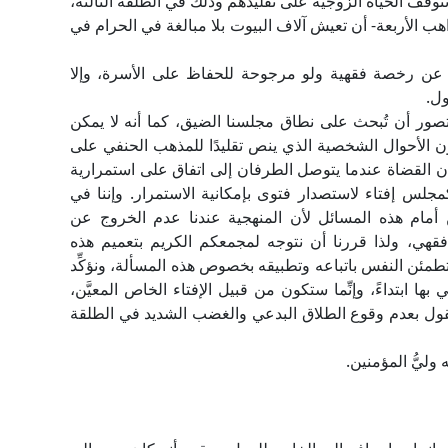
ما تتوقف الحياة الزوجية على تقليدهم وذلك في الطلقة الثالثة،
اهب الأربعة- أن تعيش آلاف البيوت بلا مبالغة في الحرام في
ث عن رخصة فقهية ولو مرجوحة للحفاظ على الأسرة، وإلا
ول.
يتصور أن تُبحث على نطاق مجلسنا الضيق، كما أنه لا يمكن
ن الأحوال الشخصية الذي ينص تقليدًا للمذهب الحنفي على
ن القضاة عندما يتوصل الطرفان إلى اتفاق على استمرارية
مجلس إفتاء لاستصدار فتوى بإمكانية الاستمرار. وإننا في
أمام هذه المسائل لأن المنهجية عندنا عدم الخروج عن
قهي، ولذا قررنا أن نتوجه لمجمعكم الكريم بتعميم هذه
طمئن النفس باتباعه وتطبيقه بخصوص هذه المسألة، ونؤكِّد
ا ابتداءً، وإنِّما ستكون من قبيل الإفتاء الخاص المعيَّن،
ول بعدم وقوع الطلاق البدعي والغضب الشديد في الطلقة
 وليُّ المؤمنين.