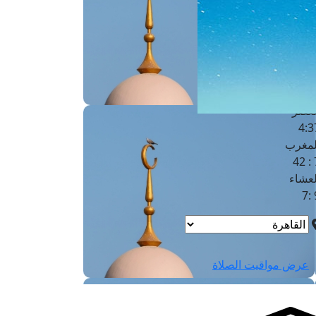
لفجر
4
لشروق
6
لظهر
1
لعصر
4:3
لمغرب
7 
لعشاء
9
عرض مواقيت الصلاة