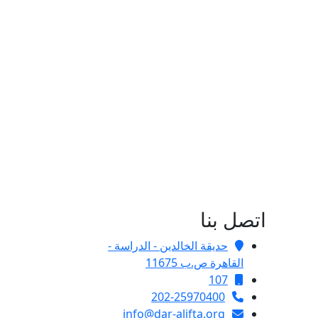
اتصل بنا
حديقة الخالدين - الدراسة -
القاهرة ص.ب 11675
107
202-25970400
info@dar-alifta.org