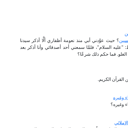
ن
حسين
؟ حيث عوَّدني أبي منذ نعومة أظفاري ألَّا أذكر سيدنا
 "عليه السلام"، فلمَّا سمعني أحد أصدقائي وأنا أذكر بعد
ن الغلو. فما حكم ذلك شرعًا؟
القرآن الكريم.
ء وغيره
ء وغيره؟
إملائي