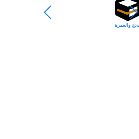
لحج والعمرة
رمضان