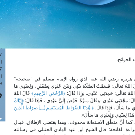
ا
 :42
ا
 :18
ا
 : 1
ا
7
 الحوائج.
ا
: 43
ا
 أبي هريرة رضي الله عنه الذي رواه الإمام مسلم في "صحيحه"
 :8
ى: قَسَمْتُ الصَّلَاةَ بَيْنِي وَبَيْنَ عَبْدِي نِصْفَيْنِ، وَلِعَبْدِي مَا
لهُ تَعَالَى: حَمِدَنِي عَبْدِي، وَإِذَا قَالَ:
﴿الرَّحْمَنِ الرَّحِيمِ﴾
قَالَ اللهُ
لَ: مَجَّدَنِي عَبْدِي -وَقَالَ مَـرَّةً: فَوَّضَ إِلَيَّ عَبْدِي-، فَإِذَا قَالَ:
﴿إِيَّاكَ
دِي مَا سَأَلَ، فَإِذَا قَالَ:
﴿اهْدِنَا الصِّرَاطَ الْمُسْتَقِيمَ ۝ صِرَاطَ الَّذِينَ
هَذَا لِعَبْدِي وَلِعَبْدِي مَا سَأَلَ».
 كما أنَّ متعلَّق الاستعانة محذوف، وهذا يقتضي الإطلاق، فيدل
ءة الفاتحة؛ قال الشيخ ابن عبد الهادي الحنبلي في رسالته