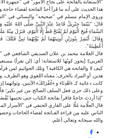
هذا الحديث على أنه ما قَرأ أحدٌ الفاتحة لقضاء حاجة وسأ
وروى الإمام مسلم في "صحيحه" والنسائي في "السن
قَالَ: "بَيْنَمَا جِبْرِيلُ قَاعِدٌ عِنْدَ النَّبِيِّ صَلَّى اللهُ عَلَيْه
السَّمَاءِ فُتِحَ الْيَوْمَ لَمْ يُفْتَحْ قَطُّ إِلَّا الْيَوْمَ، فَنَزَلَ مِنْهُ مَ
وَقَالَ: أَبْشِرْ بِنُورَيْنِ أُوتِيتَهُمَا لَمْ يُؤْتَهُمَا نَبِيٌّ قَبْلَكَ: 
أُعْطِيتَهُ".
العربي): [يجوز كونُها للاستعانة؛ أي: (لن تقرأ) مست
كيف لا والفاتحة هي الكافية؟ وتلك الخواتيم لمن قرأه
هذين. أو المراد بالحرف: معناه اللغوي وهو الطرف، و
كانت دعائية كـ ﴿اهْدِنَا﴾ و ﴿غُفْرَانَكَ﴾ الآيتين، وثوابَ
وعلى ذلك جرى فعل السلف الصالح من غير نكير؛ فأخر
"إذا أردتَ حاجةً فاقرأ بفاتحة الكتاب حتى تختمها تُقْضَ
الناس عليه مِن قراءة الفـاتحة لقضاء الحاجات وحصول
والله سبحانه وتعالى أعلم.