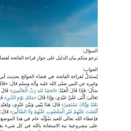
السؤال:
نرجو منكم بيان الدليل على جواز قراءة الفاتحة لقضاء
الجواب:
يُستَدَلُّ لقراءة الفاتحة في قضاء الحوائج بحديث
وغيره عن النبي صلى الله عليه وآله وسلم قال: «قَالَ اللهُ تَعَالَ
سَأَلَ؛ فَإِذَا قَالَ الْعَبْدُ:
﴿الحَمْدُ للهِ رَبِّ الْعَالَمِينَ﴾
قَالَ ال
تَعَالَى: أَثْنَى عَلَيَّ عَبْدِي، وَإِذَا قَالَ:
﴿مَالِكِ يَوْمِ الدِّينِ﴾
قَا
نَعْبُدُ وَإِيَّاكَ نَسْتَعِينُ﴾
قَالَ: هَذَا بَيْنِي وَبَيْنَ عَبْدِي، وَلِعَبْ
أَنْعَمْتَ عَلَيْهِمْ غَيْرِ الْمَغْضُوبِ عَلَيْهِمْ وَلَا الضَّالِّينَ﴾
قَالَ: 
فإعطاء الله تعالى للعبد سُؤْلَه عام في هذا الموضع،
على مشروعية نية الاستعانة بالله في كل شيء بقرا