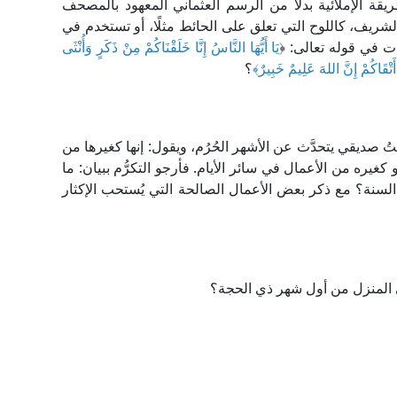
يقة الإملائية بدلًا من الرسم العثماني المعهود بالمصحف
ريف، كاللوح التي تعلق على الحائط مثلًا، أو تستخدم في
ت في قوله تعالى: ﴿
يَا أَيُّهَا النَّاسُ إِنَّا خَلَقْنَاكُمْ مِنْ ذَكَرٍ وَأُنْثَى
أَتْقَاكُمْ إِنَّ اللهَ عَلِيمٌ خَبِيرٌ﴾
؟
صديقي يتحدَّث عن الأشهر الحُرُم، ويقول: إنها كغيرها من
كغيره من الأعمال في سائر الأيام. فأرجو التكرُّم ببيان: ما
السنة؟ مع ذكر بعض الأعمال الصالحة التي يُستحب الإكثار
ي المنزل من أول شهر ذي الحجة؟