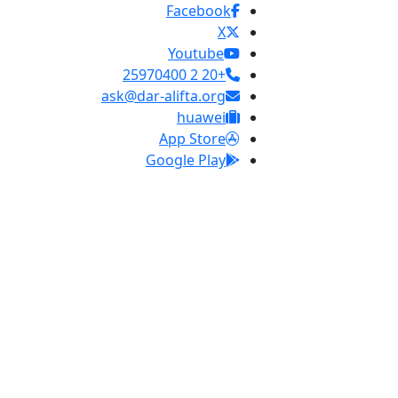
Facebook
X
Youtube
+20 2 25970400
ask@dar-alifta.org
huawei
App Store
Google Play