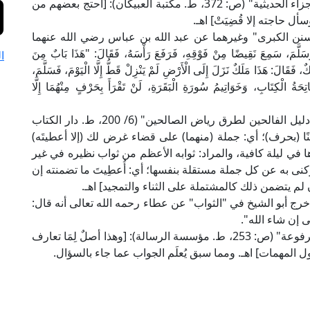
"الاستعانة بالفاتحة على نجاح الأمور" في "جمهرة الأجزاء الحديثية" (ص: 372، ط. مكتبة العبيكان): [احتج بعضهم من
ل حاجته إلا قُضِيَتْ] اهـ.
ن الكبرى" وغيرهما عن عبد الله بن عباس رضي الله عنهما
ِ وَسَلَّمَ، سَمِعَ نَقِيضًا مِنْ فَوْقِهِ، فَرَفَعَ رَأْسَهُ، فَقَالَ: "هَذَا بَابٌ مِنَ
ا
لَكٌ، فَقَالَ: هَذَا مَلَكٌ نَزَلَ إِلَى الْأَرْضِ لَمْ يَنْزِلْ قَطُّ إِلَّا الْيَوْمَ، فَسَلَّمَ،
فَاتِحَةُ الْكِتَابِ، وَخَوَاتِيمُ سُورَةِ الْبَقَرَةِ، لَنْ تَقْرَأَ بِحَرْفٍ مِنْهُمَا إِلَّا
قال العلامة محمد بن علان الصديقي الشافعي في "دليل الفالحين لطرق رياض الصالحين" (6/ 200، ط. دار الكتاب
عينًا (بحرف)؛ أي: جملة (منهما) على قضاء غرض لك (إلا أعطيتَه)
ا في ليلة كافية، والمراد: ثوابه الأعظم من ثواب نظيره في غير
كنى به عن كل جملة مستقلة بنفسها؛ أي: أُعطِيتَ ما تضمنته إن
هما إن لم يتضمن ذلك كالمشتملة على الثناء والتمجيد] اهـ.
ج أبو الشيخ في "الثواب" عن عطاء رحمه الله تعالى أنه قال:
ى إن شاء الله".
قال العلَّامة مُلّا على القاري الحنفي في "الأسرار المرفوعة" (ص: 253، ط. مؤسسة الرسالة): [وهذا أصلٌ لِمَا تعارف
 المهمات] اهـ. ومما سبق يُعلَم الجواب عما جاء بالسؤال.