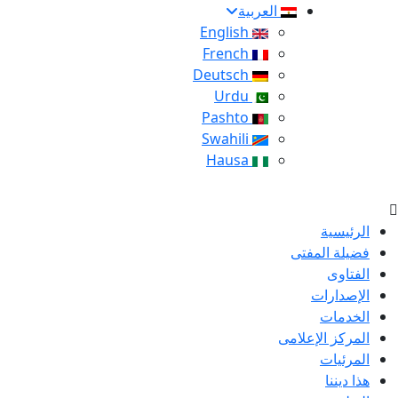
العربية
English
French
Deutsch
Urdu
Pashto
Swahili
Hausa
الرئيسية
فضيلة المفتى
الفتاوى
الإصدارات
الخدمات
المركز الإعلامى
المرئيات
هذا ديننا