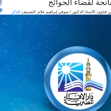
اتحة لقضاء الحوائج
 فتاوى:
الأستاذ الدكتور / شوقي إبراهيم علام
التصنيف:
الذكر
طل
اس
حج
ال
م
الق