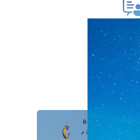
ب فتوى
تعلام عن فتوى
ز موعد
فتوى الهاتفية
َواقِيتُ الصَّـــلاة
اهرة · 08 أغسطس 2026 م