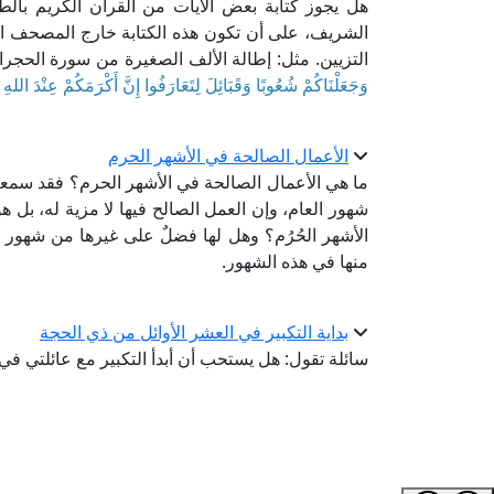
هل يجوز كتابة بعض الآيات من القرآن الكريم بالطر
الشريف، على أن تكون هذه الكتابة خارج المصحف الش
التزيين. مثل: إطالة الألف الصغيرة من سورة الحجرا
وَجَعَلْنَاكُمْ شُعُوبًا وَقَبَائِلَ لِتَعَارَفُوا إِنَّ أَكْرَمَكُمْ عِنْدَ اللهِ 
الأعمال الصالحة في الأشهر الحرم
ما هي الأعمال الصالحة في الأشهر الحرم؟ فقد سمعتُ 
شهور العام، وإن العمل الصالح فيها لا مزية له، بل هو 
الأشهر الحُرُم؟ وهل لها فضلٌ على غيرها من شهور 
منها في هذه الشهور.
بداية التكبير في العشر الأوائل من ذي الحجة
سائلة تقول: هل يستحب أن أبدأ التكبير مع عائلتي ف