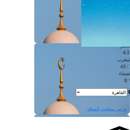
لفجر
4
لشروق
6
لظهر
1
لعصر
4:3
لمغرب
7 
لعشاء
9
عرض مواقيت الصلاة