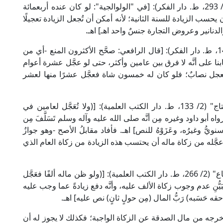
قال العلامة ابن عابدين الحنفي في "رد المحتار" (2/ 293، ط. دار الفكر): [في "الولوالجية": لو كان عنده أربعمائة
 يحسب الزيادة للسنة الثانية؛ لأنه أمكن أن تُجعل الزيادة تعجيلًا
الدنانير وعروض التجارة جنسٌ واحد اهـ] اهـ.
وقال الإمام النوويُّ الشافعيُّ في "المجموع" (6/ 147، ط. دار الفكر): [قال الرافعي: صحَّح الأكثرون المنع -أي من
بنا على أنَّه لا فرق بين عامين وأكثر، حتى لو عجَّل عشرة أعوام
معجل نصابٌ؛ فلو كان له خمسون شاة فعجَّل عشرًا منها لعشر
وقال الخطيب الشربيني الشافعيُّ في "مغني المحتاج" (2/ 133، ط. دار الكتب العلمية): [(ولا تُعَجَّل لعامين في
ا رواه أبو داود وغيره مِن أنَّه صلى الله عليه وآله وسلم تَسَلَّفَ مِن
 وغيرُه، وعَزَوْهُ للنص] اهـ. فأفاد مقابلُ الأصح -وهو جوازُ
يما عجَّله من زكاة ماله أن يحتسب هذه الزيادة من زكاة العام الذي
وقال أبو السعادات البهوتيُّ الحنبليُّ في "كشاف القناع" (2/ 266، ط. دار الكتب العلمية): [(ولو ظن ماله ألفًا فعَجَّل
َيُّنِ عدم وجوب زكاة الألف عليه، وأنَّه دفع زيادةً عما وجب عليه
حَسَبه) رَبُّ المال (مِن حولٍ ثانٍ) نص عليه] اهـ.
 أخرجه من مال الصدقة عن الزكاة الواجبة؛ فكذلك لا يجوز له أن