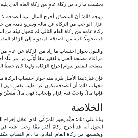
يحتسب ما زاد من زكاة عامٍ من زكاة العام الذي يليه؛
ووجه ذلك: أنَّ المتصدّق أخرج المال بنية الصدقة لا 
عزل الواجب من الزكاة عن ماله وتفريغ ذمته من حق 
زكاة عامه من زكاة العام التالي لم تتحول نيتُه من ا
فيه تحويلًا للنية من الصدقة المندوبة إلى الزكاة المف
والقول بجواز احتساب ما زاد من الزكاة عن عامٍ من زك
مراعاة مصلحة الغني والفقير معًا أَوْلَى مِن مراعاة
مصلحة للفقير بدوام إخراج الزكاة، ولهذا كان حفظُ ال
فإن قيل: هذا الأصل يلزم منه جواز احتساب الزكاة من 
فجواب ذلك: أن الصدقة تكون عن طيب نفسٍ دون إلزامٍ 
فإنها مالٌ واجبٌ فيه إلزام وإيجاب؛ فهي مالٌ متعيَّنٌ ومحدد
الخلاصة
بناءً على ذلك: فإنَّه يجوز للمزَكِّي الذي عجَّل إخر
الحول أنه قد أخرج زكاةً أكثر ممَّا وجب عليه في
ويخصمها من زكاة العام القادم، ما دام النصاب مكتملًا 