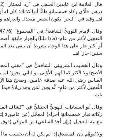
درهم، فأدَّى زكاة خمسمائةٍ ظانًّا أنها كذلك؛ كان له أن
اهـ. وقيد في "البحر" بكون الجنس متحدًا.. والدراهم و
التعجيل لأكثر من عام- (فإذا قلنا) بالجواز فاتفق أصحا
أو أكثر جاز على هذا الوجه، بشرط أن يبقى بعد ال
سنين: جاز] اهـ.
الأصح) ولا لأكثر كما فُهِمَ بالأَوْلَى.. والثاني: يجوز؛ لم
العباس رضي الله عنه صدقة عامين، وصحح هذا الإسنويُّ
التَّعجيل لأكثر من عامٍ- أنَّه يجوز لمَن وجد زيادةً ف
يليه.
زكاته فبان خمسمائةٍ: أجزأه) المعجَّل (عن عامين)؛ لِتَب
مع نية التعجيل. (وإن أخذ الساعي) من المزكي (فوق حقه 
ولا يُتوهَّم بأن المتصدق إذا لم يكن له أن يحتسب ما