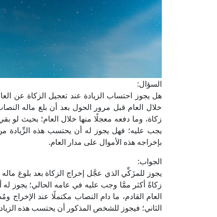
السؤال:
هل يجوز احتساب الزيادة عند تعجيل الزكاة عن العا
خلال العام قبل مرور الحول بعد أن بلغ ماله النص
زكاة، وما دفعه معجلًا منها خلال العام؛ بحيث لو بقي ع
يجب عليه؛ فهل يجوز له أن يحتسب هذه الزِّيادة من ز
بإخراجه هذه الأموال على مدار العام.
الجواب:
يجوز للمزَكِّي الذي عجَّل إخراج الزكاة بعد بلوغ ما
زكاةً أكثر ممَّا وجب عليه في عامه الحالي؛ يجوز له
العام القادم، ما دام النصاب مكتملًا عند الإخراج ومُض
الثاني؛ فيجوز للشخص المذكور أن يحتسب هذه الزيادة من