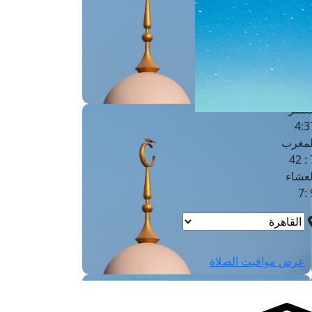
لفجر
4
لشروق
6
لظهر
1
لعصر
4:3
لمغرب
7 
لعشاء
9
عرض مواقيت الصلاة