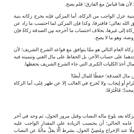
 لأن هذا قياسٌ مع الفارق؛ فلم يصح.
بنية عزل الواجب من الزكاة، أما المزكي فإنه يخرج زكاته بنية
الله تعالى؛ فافترقا، وكذا فإن المزكي لما احتسب ما زاد عن
لزكاة إلى غيرها، بخلاف احتساب ما أخرجه مِن الصدقة زكاةً فإن
روضة، وهو ما لا يصح.
اة العام التالي هو ممَّا يتوافق مع قواعد الشرع الشريف؛ لأن
 أحدهما على حساب الآخر، بل الحفاظ على مال الغني وتنميته فيه
مال أحدَ الكليات الكبرى التي جاء الشرع الشريف بحفظها.
مال الصدقة؛ حفظًا للمال أيضًا!
أو إيجاب، ولا تُخرج في الغالب إلا عن ظهر غِنًى، أما الزكاة
ٌ؛ فَافْتَرَقَا.
اج الزكاة بعد بلوغ ماله النصاب وقبل مرور الحول، ثم وجد في آخر
 عامه الحالي؛ أن يحتسب الزيادة على المقدار الواجب عليه
عند الإخراج ومُضِيِّ الحول، بشرط ألَّا يقلَّ مالُهُ عن النصاب