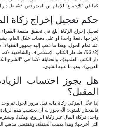
كما في "الإجماع" للإمام ابن المنذر (ص: 47، ط. دار المسلم).
حكم تعجيل إخراج زكاة الم
تعجيل إخراج الزكاة أبلغ في تحقيق منفعة الفقراء 
إخراجها دفعةً واحدةً أو على دفعات خلال العام، بش
عند تمام الحول، وهذا ما ذهب إليه جمهور الفقهاء؛ من
العربي)-، وهو ما عليه الفتوى.
هل يجوز احتساب الزيادة
المقبل؟
إذا عجَّل المزكي زكاة ماله قبل مرور الحول ثم وجد في
فالمختار للفتوى: أنَّه يجوز له أن يحتسب هذه الزياد
واحد؛ فزكاة المال غير زكاة الزروع، وهكذا، ويشترط كذ
التي أخرجها؛ وهذا مذهب الحنفيَّة، ومُقتضى مذهب الش