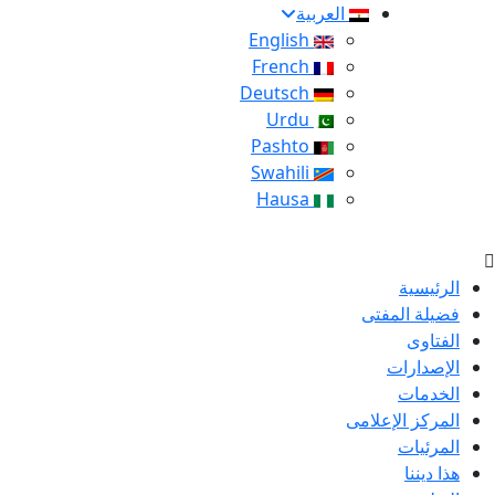
العربية
English
French
Deutsch
Urdu
Pashto
Swahili
Hausa
الرئيسية
فضيلة المفتى
الفتاوى
الإصدارات
الخدمات
المركز الإعلامى
المرئيات
هذا ديننا