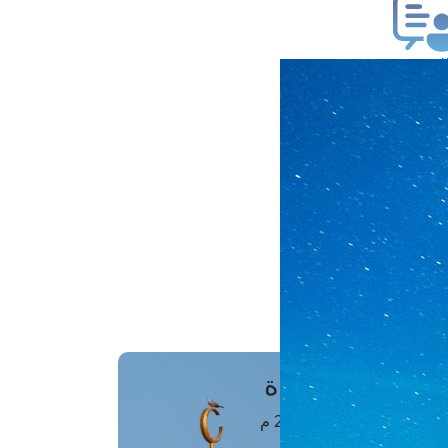
ب فتوى
تعلام عن فتوى
ز موعد
فتوى الهاتفية
َواقِيتُ الصَّـــلاة
اهرة · 09 أغسطس 2026 م