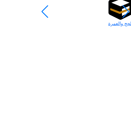
لحج والعمرة
رمضان