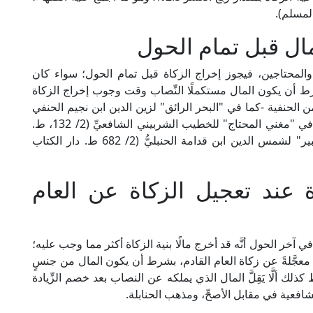
ال قبل تمام الحول
والمحتاجين، فيجوز إخراج الزكاة قبل تمام الحول؛ سواء كان
رط أن يكون المال مستكملًا النِّصاب وقت وجوب إخراج الزكاة
 الحنفية -كما في "البحر الرائق" لزين الدين ابن نجيم الحنفي
(2/ 96/ ط. دار الكتاب الإسلامي)-، والشافعية -كما في "مغني المحتاج" للخطيب الشربيني الشافعيِّ (2/ 132، ط.
دار الكتب العلمية)-، والحنابلة -كما في "الشرح الكبير" لشمس الدين ابن قدامة الحنبليُّ (2/ 682 ط. دار الكتاب
 عند تعجيل الزكاة عن العام
 آخر الحول أنَّه قد أخرج مالًا بنية الزكاة أكثر مما وجب عليه؛
ة معجَّلةً عن زكاة العام القادم، بشرط أن يكون المال من جنسٍ
لك ألَّا يَقِلَّ المال الذي يملكه عن النصاب بعد خصم الزِّيادة
افعية في مقابل الأصحِّ، ومذهب الحنابلة.