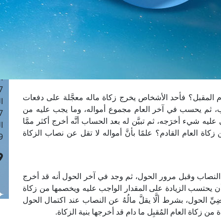
ا
 :43
ا
 :18
ا
 : 0
ا
7
م المقبل؟ فأحد الأشخاص يخرج زكاة ماله معجَّلة على دفعات
ا
اب، ثم يحسب في آخر العام مجموع أمواله، وما يجب عليه من
: 42
ليه شيء أخرَجه، ثم تبيَّن له بعد الحساب أنَّه أخرج أكثر ممَّا
ا
كاة العام القادم؟ علمًا بأنَّ أمواله لا تقل عن نصاب الزكاة
 :7
له النصاب وقبل مرور الحول، ثم وجد في آخر الحول أنه قد أخرج
 أن يحتسب الزيادة على المقدار الواجب عليه ويخصمها من زكاة
ِيِّ الحول، بشرط ألَّا يقلَّ مالُهُ عن النصاب عند اكتمال الحول
 زكاة العام المُقبِل ما دام قد أخرجها بنية الزكاة.