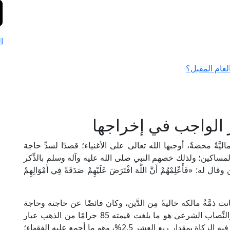
ا
لعام المقبل؟
 الواجب في إخراجها
يَّةٌ محضةٌ، أوجبها الله تعالى على الأغنياء؛ قصدًا لسدِّ حاجة
مساكين؛ ولذلك خصهم النبي صلى الله عليه وآله وسلم بالذِّكر
عْلِمْهُمْ أَنَّ اللَّهَ افْتَرَضَ عَلَيْهِمْ صَدَقَةً فِي أَمْوَالِهِمْ
ت ذمَّةُ مالكه خاليةً مِن الدَّين، وكان فائضًا عن حاجته وحاجة
مَن يعول، ومضى عليه الحول -عامٌ قمريٌّ كامل-، والنِّصاب الشرعي هو ما بلغت قيمته 85 جرامًا من الذهب عيار
21؛ فإذا ملك المسلم هذا النصاب أو أكثر منه وجبت فيه الزكاة بمقدار ربع العشر 2.5%، وهو ما أجمع عليه الفقهاء؛