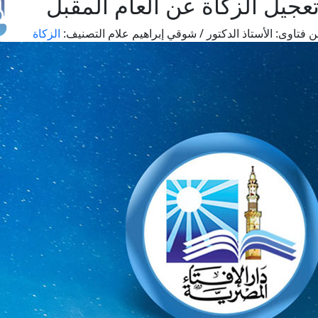
عجيل الزكاة عن العام المقبل
 فتاوى:
الأستاذ الدكتور / شوقي إبراهيم علام
التصنيف:
الزكاة
طل
اس
حج
ال
م
الق