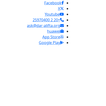
Facebook
X
Youtube
+20 2 25970400
ask@dar-alifta.org
huawei
App Store
Google Play