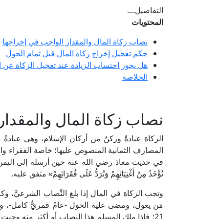
التفاصيل....
المحتويات
نصاب زكاة المال والمقدار الواجب في إخراجها
حكم تعجيل إخراج زكاة المال قبل تمام الحول
هل يجوز احتساب الزيادة عند تعجيل الزكاة عن ا
الخلاصة
نصاب زكاة المال والمقدار
الزكاة عبادةٌ وركنٌ من أركان الإسلام، وهي عبادةٌ مال
المصارف الثمانية المنصوص عليها؛ خاصة الفقراء وال
في حديث معاذ رضي الله عنه حين أرسله إلى اليمن وقال له: «فَأَ
تُؤْخَذُ مِنْ أَغْنِيَائِهِمْ وَتُرَدُّ عَلَى فُقَرَائِهِمْ» متفق عليه.
وتجب الزكاة في المال إذا بلغ النِّصاب الشرعيَّ، وكان