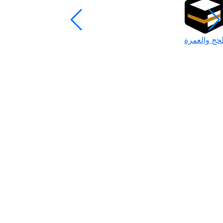
لحج والعمرة
رمضان