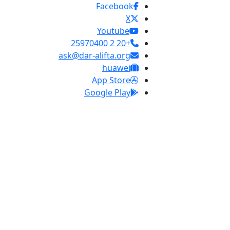
Facebook
X
Youtube
+20 2 25970400
ask@dar-alifta.org
huawei
App Store
Google Play