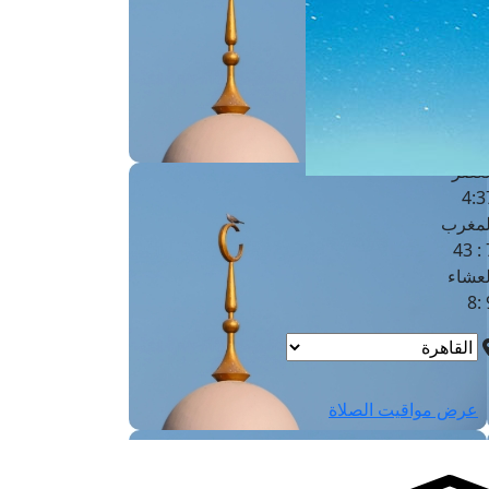
لفجر
4
لشروق
6
لظهر
1
لعصر
4:3
لمغرب
7 
لعشاء
9
عرض مواقيت الصلاة