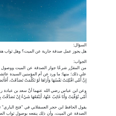
السؤال:
هل يجوز عمل صدقة جارية عن الميت؟ وهل ثواب هذه
الجواب:
من المقرَّر شرعًا جواز الصدقة عن الميت ووصول ثوا
على ذلك؛ منها: ما ورد عن أم المؤمنين السيدة عائشة 
إِنَّ أُمِّي افْتُلِتَتْ نَفْسُهَا وَأُرَاهَا لَوْ تَكَلَّمَتْ تَصَدَّقَتْ، أَ
وعن ابن عباس رضي الله عنهما أنَّ سعد بن عبادة رضي الله
أُمِّي تُوُفِّيَتْ وَأَنَا غَائِبٌ عَنْهَا، أَيَنْفَعُهَا شَيْءٌ إِنْ تَصَد
الصدقة عن الميت، وأن ذلك ينفعه بوصول ثواب الص