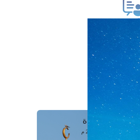
ب فتوى
تعلام عن فتوى
ز موعد
فتوى الهاتفية
َواقِيتُ الصَّـــلاة
اهرة · 08 أغسطس 2026 م