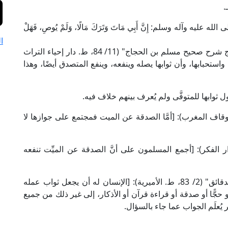
يه وآله وسلم: إِنَّ أَبِي مَاتَ وَتَرَكَ مَالًا، وَلَمْ يُوصِ، فَهَلْ
ا
يقول الإمام النووي -عند شرحه للحديث- في "المنهاج شرح صحيح مسلم بن الحجاج" (11/ 84، ط. دار إحياء التراث
ستحبابها، وأن ثوابها يصله وينفعه، وينفع المتصدق أيضًا، وهذا
وابها للمتوفَّى ولم يُعرف بينهم خلاف فيه.
 ابن عبد البر في "التمهيد" (20/ 27، ط. أوقاف المغرب): [أمَّا الصدقة عن الميت فمجتمع على جوازها لا
 النووي في "المجموع" (5/ 323، ط. دار الفكر): [أجمع المسلمون على أنَّ الصدقة عن الميِّت تنفعه
وقال الإمام الزيلعي في "تبيين الحقائق شرح كنز الدقائق" (2/ 83، ط. الأميرية): [الإنسان له أن يجعل ثواب عمله
 حجًّا أو صدقة أو قراءة قرآن أو الأذكار، إلى غير ذلك من جميع
ر يُعلَم الجواب عما جاء بالسؤال.