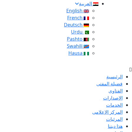
العربية
English
French
Deutsch
Urdu
Pashto
Swahili
Hausa
الرئيسية
فضيلة المفتى
الفتاوى
الإصدارات
الخدمات
المركز الإعلامى
المرئيات
هذا ديننا