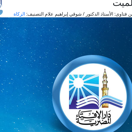
لميت
 فتاوى:
الأستاذ الدكتور / شوقي إبراهيم علام
التصنيف:
الزكاة
طل
اس
حج
ال
م
الق