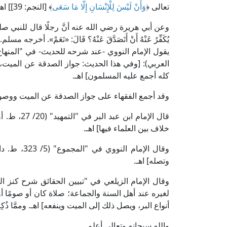
تعالى ﴿
وَأَنْ لَيْسَ لِلْإِنْسَانِ إِلَّا مَا سَعَى
﴾ [النجم: 39]] اهـ.
وعن أبي هريرة رضي الله عنه أنَّ رجلًا قال للنبي صلى الله عل
يُكَفِّرُ عَنْهُ أَنْ أَتَصَدَّقَ عَنْهُ؟ قَالَ: «نَعَمْ». أخرجه مسلم.
العربي): [وفي هذا الحديث: جواز الصدقة عن الميت، وا
كله أجمع عليه المسلمون] اهـ.
وقد أجمع الفقهاء على جواز الصدقة عن الميت ووصول ث
قال الإمام
خلاف بين العلماء فيها] اهـ.
وقال الإمام
وتصله] اهـ.
لغيره عند أهل السنة والجماعة؛ صلاة كان أو صومًا أو
أنواع البر، ويصل ذلك إلى الميت وينفعه] اهـ. وممَّا ذُكِ
والله سبحانه وتعالى أعلم.