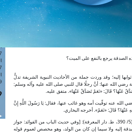
ا
 :42
ا
 :18
ا
 : 1
ا
7
 الصدقة يرجع بالنفع على الميت؟
ا
: 43
ا
بها إليه؛ وقد وردت جملة من الأحاديث النبوية الشريفة تدلُّ
 :8
رضي الله عنها: أنَّ رجلًا قال للنبي صلى الله عليه وآله وسلم:
فَأَتَصَدَّقُ عَنْهَا؟ قَالَ: «نَعَمْ تَصَدَّقْ عَنْهَا». متفق عليه.
 عنه توفِّيت أمه وهو غائب عنها، فقال: يَا رَسُولَ اللَّهِ إِنَّ
َّقْتُ بِهِ عَنْهَا؟ قَالَ: «نَعَمْ». أخرجه البخاري.
يقول الحافظ ابن حجر العسقلاني في "فتح الباري" (5/ 390، ط. دار المعرفة): [وفي حديث الباب من الفوائد: جواز
دقة إليه ولا سيما إن كان من الولد، وهو مخصص لعموم قوله