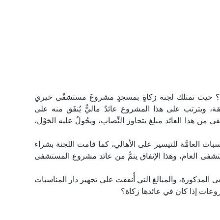
 حيث تمتلك لجنة زكاةٍ بمسجدٍ مشروعَ مستشفًى خيري
، ويترتب على هذا المشروع عائدٌ ماليٌّ يُنفَق منه على
من هذا العائد مبلغ يتجاوز النِّصاب، ويحُولُ عليه الحَوْل،
اسبات العامَّة للتيسير على الأهالي، كما قامت اللجنة بشراء
تشفى العام، وهذا الإنفاق يتمُّ من عائد مشروع المستشفى
فى المذكورة، والمبالغ التي أُنفقت على تجهيز دار المناسبات
روعات إذا كان في عائدها زكاة؟