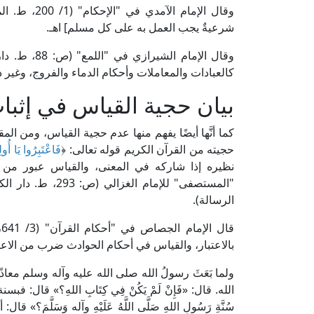
وقال الإمام 
شرعيةٌ يجب العمل به على كل مسلم] اهـ.
وقال الإمام 
كالعبادات والمعاملات وأحكام الدماء والفروج، وغير ذ
بيان حجية القياس في إثبا
كما أنَّها أيضًا يفهم منها عدم حجية القياس، ومن ال
حجيته من القرآن الكريم قوله تعالى: ﴿
فَاعْتَبِرُوا يَا أُول
نظيره إذا شاركه في المعنى، والقياس عبور من ح
الرسالة).
ق
بالاعتبار، والقياس في أحكام الحوادث ضرب من الاعتبا
ولما بَعَثَ رسولُ الله صلى الله عليه وآله وسلم معاذً
الله. قال: «فَإِنْ لَمْ يَكُنْ فِي كِتَابِ اللهِ؟» قال: ف
سُنَّةِ رَسُولِ اللهِ صَلَّى اللَّهُ عَلَيْهِ وآله وَسَلَّمَ؟» قال: