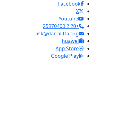
Facebook
X
Youtube
+20 2 25970400
ask@dar-alifta.org
huawei
App Store
Google Play