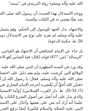
الله عليه وآله وسلم» رواه الترمذي في "سننه".
ووجه الاستدلال بهذا الحديث أن رسول الله صلى الله 
يجد نصًّا يقضي به في الكتاب والسنة.
والاجتهاد: بذل الجهد للوصول إلى الحكم، وهو يشمل 
عليه وآله وسلم لم يقره على نوع من الاستدلال دو
56، ط. مكتبة الدعوة).
بل جاء عن الإمام الشافعي أن الاجتهاد هو القياس، 
"الرسالة" (ص: 477) قوله: [قال: فما القياس أهو الاجتهاد أم هما متفرقان؟ قلت: هما اسمان لمعنىً واحد] اهـ.
وقد ورد في السنة المطهرة أن النبي صلى الله عليه
الوقائع التي عُرِضت عليه، ولم يقم دليل على اختصا
صلى الله عليه وآله وسلم، فقال: يا رسول الله إن 
«فدَيْن الله أَحَقُّ أن يُقْضى» أخرجه الإمام البخار
(1/ 33-35، ط. دار الغرب الإسلامي): [وأما 
والذي يدل على أنه أصل من أصول الشرع الكتاب والسنة
علمنا أنه أراد أنه نص على بعضها وأحال على الاست
النبي عليه الصلاة والسلام فكثيرةٌ أيضًا ترفع الع