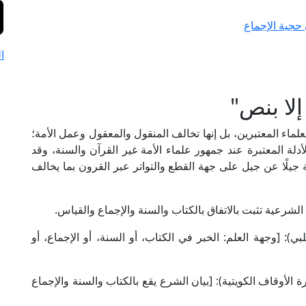
 حجية الإجماع
ا
لا بنص"
لعلماء المعتبرين، بل إنها تخالف المنقول والمعقول وعمل الأمة؛
أدلة المعتبرة عند جمهور علماء الأمة غير القرآن والسنة، وقد
هية جيلًا عن جيل على جهة القطع والتواتر عبر القرون بما يخالف
الشرعية تثبت بالاتفاق بالكتاب والسنة والإجماع والقياس.
شافعي في "الرسالة" (1/ 34، ط. الحلبي): [وجهة العلم: الخبر في الكتاب، أو السنة، أو الإجماع، أو
لجصاص في "الفصول" (2/ 31، ط. وزارة الأوقاف الكويتية): [بيان الشرع يقع بالكتاب والسنة والإجماع