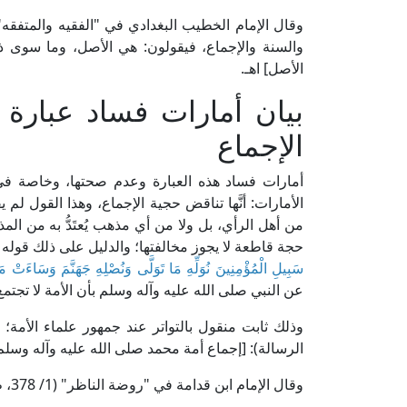
والسنة والإجماع، فيقولون: هي الأصل، وما سوى
الأصل] اهـ.
بيان أمارات فساد عبارة 
الإجماع
أمارات فساد هذه العبارة وعدم صحتها، وخاصة في 
الأمارات: أنَّها تناقض حجية الإجماع، وهذا القول لم 
من أهل الرأي، بل ولا من أي مذهب يُعتَدُّ به من الم
حجة قاطعة لا يجوز مخالفتها؛ والدليل على ذلك قوله ت
سَبِيلِ الْمُؤْمِنِينَ نُوَلِّهِ مَا تَوَلَّى وَنُصْلِهِ جَهَنَّمَ وَسَاءَتْ م
عن النبي صلى الله عليه وآله وسلم بأن الأمة لا تجتم
الرسالة): [إجماع أمة محمد صلى الله عليه وآله وسلم 
وقال الإمام ابن قدامة في "روضة الناظر" (1/ 378، ط. مؤسسة الريّان): [والإجماع حجةٌ قاطعةٌ عند الجمهور] اهـ.