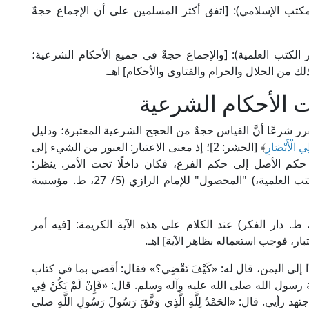
الآمدي في "الإحكام" (1/ 200، ط. المكتب الإسلامي): [اتفق أكثر المسلمين على أن الإجماع حجةٌ
الشيرازي في "اللمع" (ص: 88، ط. دار الكتب العلمية): [والإجماع حجةٌ في جميع الأحكام الشرعية؛
لك من الحلال والحرام والفتاوى والأحكام] اهـ.
ت الأحكام الشرعية
مقرر شرعًا أنَّ القياس حجةٌ من الحجج الشرعية المعتبرة؛ ودليل
ِي الْأَبْصَارِ
﴾ [الحشر: 2]؛ إذ معنى الاعتبار: العبور من الشيء إلى
كم الأصل إلى حكم الفرع، فكان داخلًا تحت الأمر. ينظر:
"المستصفى" للإمام الغزالي (ص: 293، ط. دار الكتب العلمية،) "المحصول" للإمام الرازي (5/ 27، ط. مؤسسة
ال الإمام الجصاص في "أحكام القرآن" (3/ 641، ط. دار الفكر) عند الكلام على هذه الآية الكريمة: [فيه أمر
ر، فوجب استعماله بظاهر الآية] اهـ.
ا إلى اليمن، قال له: «كَيْفَ تَقْضِي؟» فقال: أقضي بما في كتاب
بسنة رسول الله صلى الله عليه وآله وسلم. قال: «فَإِنْ لَمْ يَكُنْ فِي
 أجتهد رأيي. قال: «الحَمْدُ لِلَّهِ الَّذِي وَفَّقَ رَسُولَ رَسُولِ اللَّهِ صلى