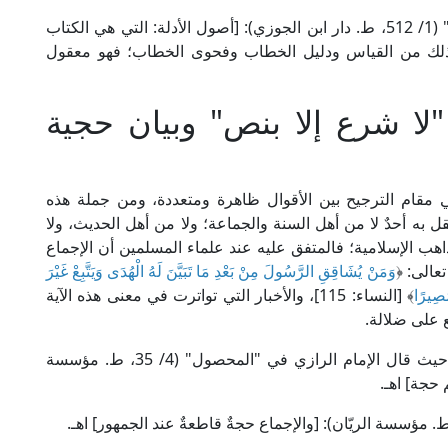
وقال الإمام الخطيب البغدادي في "الفقيه والمتفقه" (1/ 512، ط. دار ابن الجوزي): [أصول الأدلة: التي هي الكتاب
 ذلك من القياس ودليل الخطاب وفحوى الخطاب؛ فهو معقول
"لا شرع إلا بنص" وبيان حجية
مقام الترجيح بين الأقوال ظاهرة ومتعددة، ومن جملة هذه
يقل به أحدٌ لا من أهل السنة والجماعة؛ ولا من أهل الحديث، ولا
ذاهب الإسلامية؛ فالمتفق عليه عند علماء المسلمين أن الإجماع
عالى: ﴿
وَمَنْ يُشَاقِقِ الرَّسُولَ مِنْ بَعْدِ مَا تَبَيَّنَ لَهُ الْهُدَى وَيَتَّبِعْ غَيْرَ
َصِيرًا
﴾ [النساء: 115]، والأخبار التي تواترت في معنى هذه الآية
ع على ضلالة.
وذلك ثابت منقول بالتواتر عند جمهور علماء الأمة؛ حيث قال الإمام الرازي في "المحصول" (4/ 35، ط. مؤسسة
حجة] اهـ.