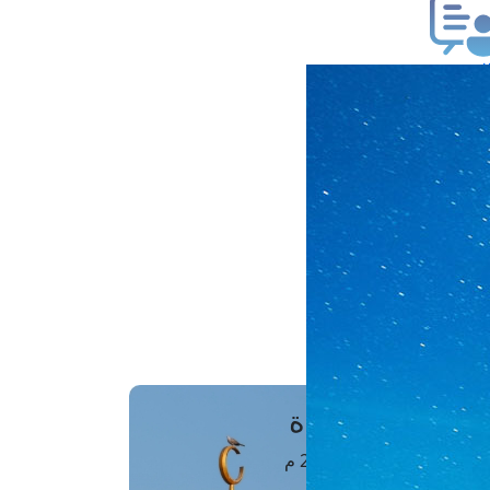
ب فتوى
تعلام عن فتوى
ز موعد
فتوى الهاتفية
َواقِيتُ الصَّـــلاة
اهرة · 09 أغسطس 2026 م