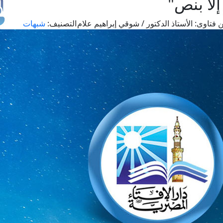
لا بنص"
 فتاوى:
الأستاذ الدكتور / شوقي إبراهيم علام
التصنيف:
شبهات
طل
اس
حج
ال
م
الق