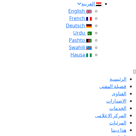
العربية
English
French
Deutsch
Urdu
Pashto
Swahili
Hausa
الرئيسية
فضيلة المفتى
الفتاوى
الإصدارات
الخدمات
المركز الإعلامى
المرئيات
هذا ديننا