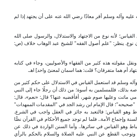
عليه وآله وسلم أقر معاذًا رضي الله عنه على أن يجتهد إذا لم
القياس؛ لأنه نوع من الاجتهاد والاستدلال، والرسول صلى الله
ن نوع. ينظر: "علم أصول الفقه" للشيخ عبد الوهاب خلاف (ص:
ونقل مقولته هذه كثير من الفقهاء والأصوليين، وجاء في كتابه
 وآله وسلم قد استعمل القياس في الاستدلال على حكم كثير من
صه بذلك، فللمسلمين به أسوة؛ من ذلك أن رجلًا جاء إلى النبي
أمي ماتت وعليها صوم شهر، أفأقضيه عنها؟ قال: «نعم»، قال:
ي في "صحيحه"؛ قال الإمام ابن رشد الجد في "المقدمات الممهدات"
الاستنباط وهو القياس: فالتعبد به جائز في العقل واجب في الشرع.
 وإجماع الأمة.. فلما لم توجد جميع الأحكام في القرآن نصًّا
نباط وهو القياس في سائرها.. وأما السنن الواردة في ذلك عن
ذر وتوجب القطع عن النبي عليه الصلاة والسلام بالحكم بالرأي