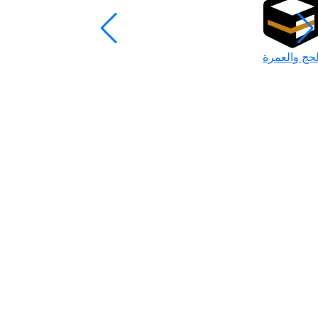
لحج والعمرة
رمضان