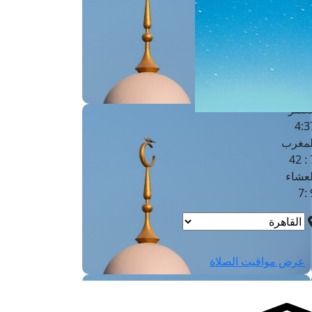
لفجر
4
لشروق
6
لظهر
1
لعصر
4:3
لمغرب
7 
لعشاء
9
عرض مواقيت الصلاة