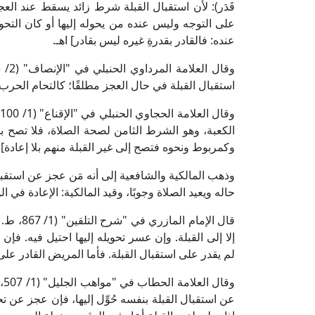
قَدَر): لأن استقبال القبلة شرط زائد يسقط عند العج
على التوجه وليس عنده من يحوله إليها أو كان التحوي
عنده: فالقادر بقدرةِ غيره ليس بقادر] اهـ.
استقبال القبلة في حال العجز مطلقًا؛ كالتحام الحرب.
و
الكعبة، وهو الشرط الثامن لصحة الصلاة، فلا تصح بدو
وكمربوط ونحوه فتصح إلى غير القبلة منهم بلا إعادة] ا
وذهب المالكية والشافعية إلى أنه مَن عجز عن استقبا
حاله ويعيد الصلاة وجوبًا، وقيد المالكية: الإعادة في
قال الإم
إلا إلى القبلة. وإن عسر تحويله إليها احتيل فيه. فإن
لم يقدر على استقبال القبلة. فأما المريض القادر على اس
وق
عن استقبال القبلة بنفسه حُوِّل إليها، فإن عجز عن