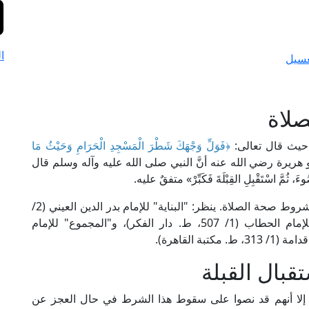
ا
غسيل
صلاة
 حيث قال تعالى:
﴿فَوَلِّ وَجْهَكَ شَطْرَ الْمَسْجِدِ الْحَرَامِ وَحَيْثُ مَا
]، وروى أبو هريرة رضي الله عنه أنَّ النبي صلى الله عليه وآله وسلم قال
 ثُمَّ اسْتَقْبِلِ القِبْلَةَ فَكَبِّرْ» متفقٌ عليه.
وقد اتفق الفقهاء على أنَّ استقبال القبلة شرطٌ من شروط صحة الصلاة. ينظر: "البناية" للإمام بدر الدين العيني (2/
117، ط. دار الكتب العلمية)، و"مواهب الجليل" للإمام الحطاب (1/ 507، ط. دار الفكر)، و"المجموع" للإمام
بال القبلة
ة إلا أنهم قد نصوا على سقوط هذا الشرط في حال العجز عن