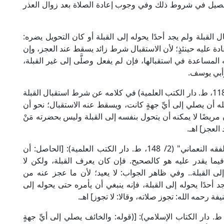
وتفصيل في شروط ذلك وفي وجوب إعادة الصلاة بعد زوال العذر
القبلة ولم يجد أحدًا يحوله إلى القبلة أو كان التحويل يضره:
 عليه حينئذٍ؛ لأن الاستقبال شرط زائد يسقط عند العجز، وإن
نه المساعدة في استقبالها، فإن لم يفعل وصلَّى إلى غير القبلة،
وأبي يوسف.
قال الإمام الكاساني الحنفي في "بدائع الصنائع" (1/ 118، ط. دار الكتب العلمية) في كلامه عن شرط استقبال القبلة
فله أن يصلي إلى أيِّ جهةٍ كانت، ويسقط عنه الاستقبال؛ نحو أن
يضًا لا يمكنه أن يتحول بنفسه إلى القبلة وليس بحضرته مَنْ
العجز] اهـ.
وقال العلامة ابن مازه في "المحيط البرهاني في الفقه النعماني" (2/ 148، ط. دار الكتب العلمية): [الحاصل: أن
يما يقدر عليه هو كالصحيح. فإن كان يعرف القبلة، ولكن لا
إلى القبلة.. وفي ظاهر الجواب: لا يعيد؛ لأن ما عجز عنه من
أحدًا يحوله إلى القبلة، فإنه ينبغي أن يأمره حتى يحوله إلى
يفة رحمه الله: تجوز صلاته، وقالا: لا تجوز] اهـ.
ال العلامة ابن نجيم في "البحر الرائق" (1/ 302، ط. دار الكتاب الإسلامي): [(قوله: والخائف يصلي إلى أيِّ جهةٍ