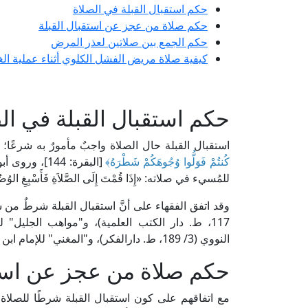
حكم استقبال القبلة في الصلاة
حكم صلاة من عجز عن استقبال القبلة
حكم الجمع بين صلاتين لعذر المرض
كيفية صلاة مريض الفشل الكلوي أثناء عملية ال
حكم استقبال القبلة في ال
استقبال القبلة حال الصلاة واجبٌ مأمورٌ به شرعًا؛
كُنتُمْ فَوَلُّوا وُجُوهَكُمْ شَطْرَهُ﴾
[البقرة: 144
للمُسيء في صلاته: «إِذَا قُمْتَ إِلَى الصَّلاَةِ فَأَسْبِغِ الوُضُوءَ،
النووي (3/ 189، ط. دارالفكر)، و"المغني" للإمام ابن قدامة (1/ 313، ط. مكتبة القاهرة).
حكم صلاة من عجز عن استق
مع اتفاقهم على كون استقبال القبلة شرطًا للصلا