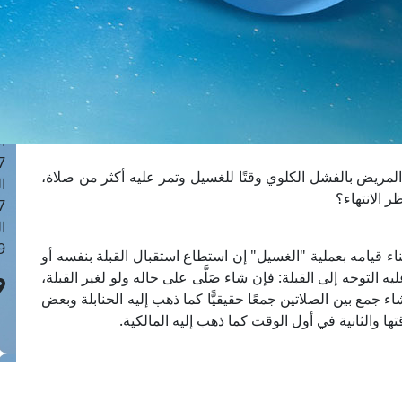
ا
 :42
ا
 :18
ا
 : 1
ا
7
ريض بالفشل الكلوي وقتًا للغسيل وتمر عليه أكثر من صلاة،
ا
 الانتهاء؟
: 43
ا
 :8
ء قيامه بعملية "الغسيل" إن استطاع استقبال القبلة بنفسه أو
يه التوجه إلى القبلة: فإن شاء صَلَّى على حاله ولو لغير القبلة،
اء جمع بين الصلاتين جمعًا حقيقيًّا كما ذهب إليه الحنابلة وبعض
تها والثانية في أول الوقت كما ذهب إليه المالكية.