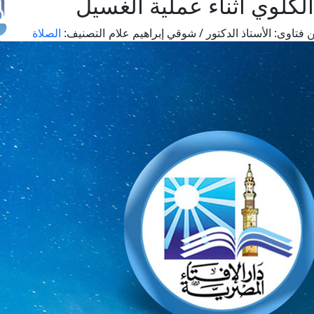
كلوي أثناء عملية الغسيل
 فتاوى:
الأستاذ الدكتور / شوقي إبراهيم علام
التصنيف:
الصلاة
طل
اس
حج
ال
م
الق