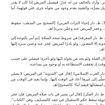
ز.. وأراد بالخائف من له عذرٌ؛ فيشمل المريض إذا كان لا يقدر
ل يضرُّه، والتقييد بعدم وجود من يحوله جرى على قولهما، أما
وقال العلامة المرداوي الحنبلي في "الإنصاف" (2/ 3، ط. دار إحياء التراث العربي): [الصحيح من المذهب: سقوط
. وعجز المريض عنه وعمَّن يديره] اهـ.
قال العلامة الحجاوي الحنبلي في "الإقناع" (1/ 100، ط. دار المعرفة) في شروط صحة الصلاة: [ثم أمر بالتوجه إلى
نه إلا المعذور.. ولو نادرًا كمريض عجز عنه وعمن يديره إليها
هـ.
ل القبلة ولم يجد مَن يحوله إليها ولو بأجرة؛ فيصلي على حسب
 الوقت إذ تحققت الاستطاعة به أو بوجود من يساعده.
ام المازري في "شرح التلقين" (1/ 867، ط. دار الغرب الإسلامي): [قال في "المدونة" في المريض: لا يصلي
 صلّى إلى غيرها أعاد في الوقت إليها.. وإنما يعيد في الوقت مَن
تقبالها فيعيد أبدًا؛ كالصحيح] اهـ.
ال العلامة الحطاب في "مواهب الجليل" (1/ 507، ط. دار الفكر): [قال ابن بشير في باب صلاة المريض: فإن عجز
 تحويله سقط حكم الاستقبال في حقه كالمسايف، وفي "الكتاب":