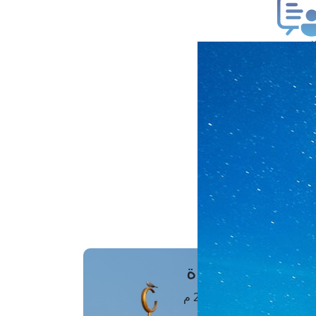
ب فتوى
تعلام عن فتوى
ز موعد
فتوى الهاتفية
َواقِيتُ الصَّـــلاة
اهرة · 08 أغسطس 2026 م