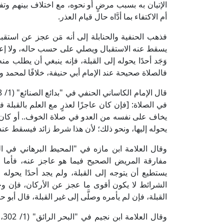
الإتيان به بسبب مرضٍ أو نحوه، مع اختلاف بينهم 
أم الاكتفاء بما أدَّاه حال قيام العذر.
فذهب الحنفية والحنابلة إلى أنه مَن عجز عن استقبال 
يسقط عنه الاستقبال ويصلي على حسب حاله، ولا إعادة
وَجَد أحدًا يحوله إلى القبلة، فإنه ينبغي أن يطلب م
فالصلاة صحيحة عند الإمام أبي حنيفة، خلافًا لمحمد 
في الصلاة: [فإن كان عاجزًا لعذرٍ مع العلم بالقبلة 
يخاف على نفسه من العدو في صلاة الخوف.. أو كان مر
يحوله إليها، ونحو ذلك؛ لأن هذا شرط زائد فيسقط عند 
مفارقة المريض الصحيح فيما هو عاجز عنه، فأما ف
يستطيع أن يتوجه إلى القبلة، ولم يجد أحدًا يحوله 
الشرائط لا يكون أقوى ما عجز عن الأركان، فإن وجد 
القبلة، فإن لم يأمره وصلَّى إلى غير القبلة، قال أبو حن
وق