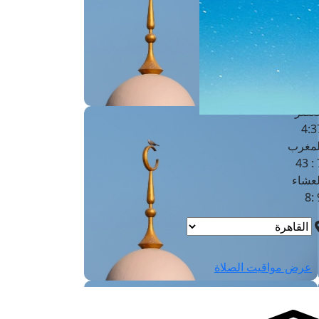
لفجر
4
لشروق
6
لظهر
1
لعصر
4:3
لمغرب
7 
لعشاء
9
عرض مواقيت الصلاة