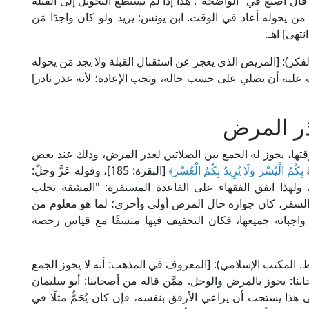
قال أصبغ في "الواضحة": هذا إذا لم يستطع التحويل إلى القبلة
ن يحوله أعاد في الوقت. ابن يونس: يريد ولو كان واجدًا مَن
نتهى] اهـ.
ووي في "المجموع" (3/ 243، ط. دار الفكر): [المريض الذي يعجز عن استقبال القبلة ولا يجد مَن يحوله
يجب عليه أن يصلي على حسب حاله، وتجب الإعادة؛ لأنه عذر نادر]
ذر المرض
وقتها، يجوز له الجمع بين الصلاتين لعذر المرض، وذلك عند بعض
هُ بِكُمُ الْيُسْرَ وَلَا يُرِيدُ بِكُمُ الْعُسْرَ﴾
[البقرة: 185]، وقوله عَزَّ وجلَّ:
لمائدة: 6]، ولهذا اتفق الفقهاء على القاعدة المستقرة: "المشقة تجلب
 والسفر، كان جوازه حال المرض أولى وأحرى؛ لما هو معلوم من
اجباته جميعها، فكان التخفيف فيها متسقًا مع قياس رخصة
الإمام النووي في "روضة الطالبين" (12/ 401، ط. المكتب الإسلامي): [المعروف في المذهب: أنه لا يجوز الجمع
ا: يجوز بالمرض والوحل. ممَّن قاله من أصحابنا: أبو سليمان
ذا يستحب أن يراعي الأرفق بنفسه، فإن كان يُحَمُّ مثلًا في