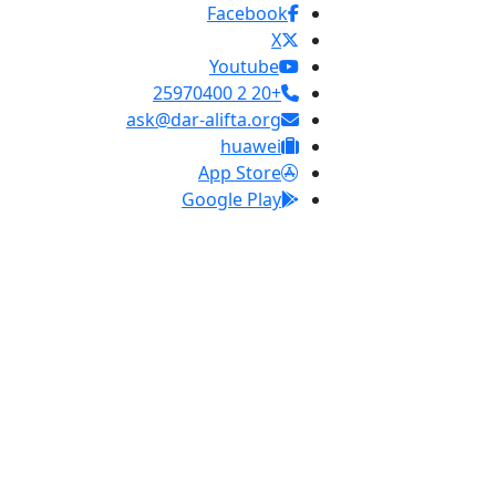
Facebook
X
Youtube
+20 2 25970400
ask@dar-alifta.org
huawei
App Store
Google Play