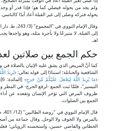
إذا صلى لغير القبلة أعاد في الوقت بمنزلة الصحيح.. 
ولم يجد من يحوله فيصلي كما هو؛ فإذا قدر أو وجد م
يحوله فتركه وصلى إلى غير القبلة أعاد أبدًا كالناسي. ا
وقال الإمام الن
إلى القبلة، لا متبرعًا ولا بأجرة مثله، وهو واجدها 
اهـ.
حكم الجمع بين صلاتين لع
كما أنَّ المريض الذي يشق عليه الإتيان بالصلاة في 
الشافعية والحنابلة؛ استنادًا إلى قوله تعالى:
﴿يُرِيدُ اللَّ
﴿مَا يُرِيدُ اللَّهُ لِيَجْعَلَ عَلَيْكُمْ مِّنْ حَرَجٍ﴾
[ا
التيسير"، فلمَّا ثبت الجمع -لرفع الحرج- في المطر
ظروف المرض التي تؤخر الإنسان وتقعده عن أداء و
الجمع بين الصلوات.
قال 
بالمرض ولا الخوف ولا الوحل. وقال جماعة من أصحابن
الخطابي والقاضي حسين، واستحسنه الروياني؛ فعلى ه