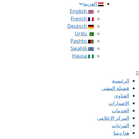
العربية
English
French
Deutsch
Urdu
Pashto
Swahili
Hausa
الرئيسية
فضيلة المفتى
الفتاوى
الإصدارات
الخدمات
المركز الإعلامى
المرئيات
هذا ديننا