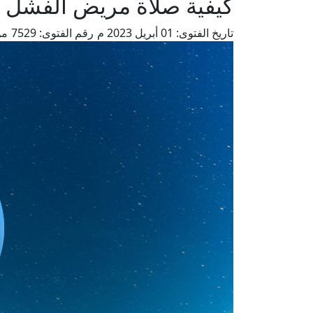
كيفية صلاة مريض الفشل ال
تاريخ الفتوى:
01 أبريل 2023 م
رقم الفتوى:
7529
من