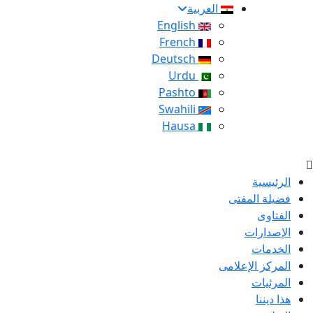
العربية
English
French
Deutsch
Urdu
Pashto
Swahili
Hausa
الرئيسية
فضيلة المفتى
الفتاوى
الإصدارات
الخدمات
المركز الإعلامى
المرئيات
هذا ديننا