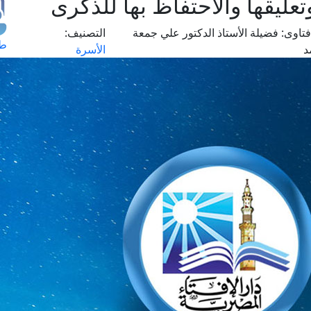
عليقها والاحتفاظ بها للذكرى
تاوى:
فضيلة الأستاذ الدكتور علي جمعة
التصنيف:
طل
د
الأسرة
اس
حج
ال
م
الق