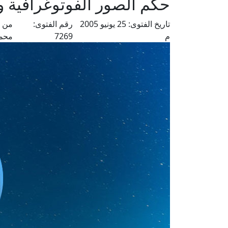
حكم الصور الفوتوغرافية وت
تاريخ الفتوى:
25 يونيو 2005
رقم الفتوى:
من ف
م
7269
محم