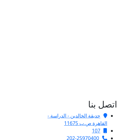
اتصل بنا
حديقة الخالدين - الدراسة -
القاهرة ص.ب 11675
107
202-25970400