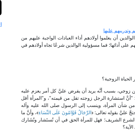
ا
 وتدريبهم عليها
لدين أن يعلموا أولادهم أداء العبادات الواجبة عليهم من
لهم على أدائها؛ فما مسؤولية الوالدين شرعًا تجاه أولادهم في
الحياة الزوجية؟
ين زوجي، بسبب أنَّه يريد أن يفرض عليَّ كل أمر يعزم عليه
: "أنَّ استشارة الرجل زوجته تقل من قيمته"، و"المرأة أقل
 من شأن المرأة، وينسب إلى الرسول صلى الله عليه وآله
َ عليَّ بقوله تعالى: ﴿
الرِّجَالُ قَوَّامُونَ عَلَى النِّسَاءِ
﴾، وأنَّ ما
الشرع الشريف؛ فهل للمرأة الحق في أن تُستَشار وتُشَارك
الآية؟