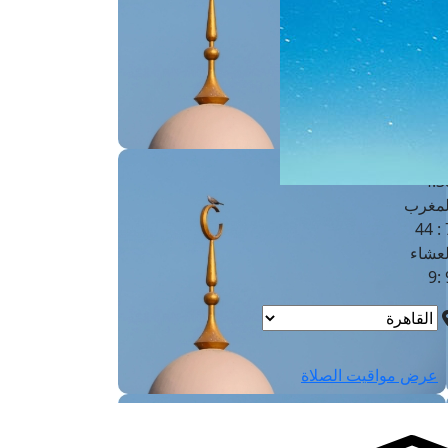
لفجر
4
لشروق
6
لظهر
1
لعصر
4:3
لمغرب
7 
لعشاء
9
عرض مواقيت الصلاة