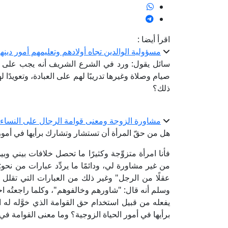
اقرأ أيضا :
مسؤولية الوالدين تجاه أولادهم وتعليمهم أمور دينهم
سائل يقول: ورد في الشرع الشريف أنه يجب على الوا
صيام وصلاة وغيرها تدريبًا لهم على العبادة، وتعويدًا 
ذلك؟
مشاورة الزوجة ومعنى قوامة الرجال على النساء
هل من حقّ المرأة أن تستشار وتشارك برأيها في أمور 
فأنا امرأة متزوِّجة وكثيرًا ما تحصل خلافات بيني وب
من غير مشاورة لي، ودائمًا ما يردِّد عبارات من نحو
عقلًا من الرجل" وغير ذلك من العبارات التي تقلل
وسلم أنه قال: "شاورهم وخالفوهم"، وكلما راجعتُه احتجّ
يفعله من قبيل استخدام حق القوامة الذي خوَّله له 
برأيها في أمور الحياة الزوجية؟ وما معنى القوامة في 