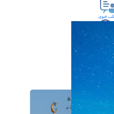
ب فتوى
تعلام عن فتوى
ز موعد
فتوى الهاتفية
َواقِيتُ الصَّـــلاة
اهرة · 07 أغسطس 2026 م