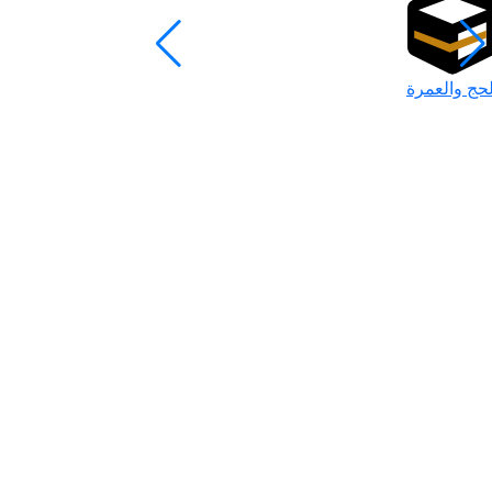
لحج والعمرة
رمضان