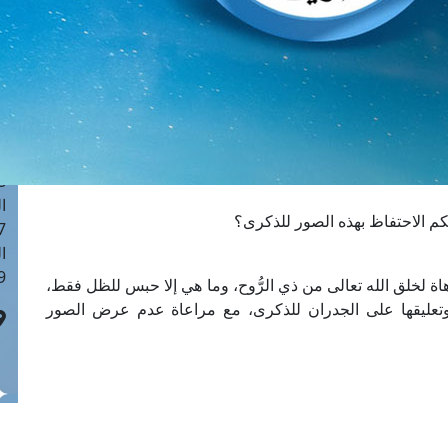
ا
 :41
ا
 :17
ا
 : 1
ا
8
ا
م الاحتفاظ بهذه الصور للذكرى؟
: 44
ا
 :9
هاة لخلق الله تعالى من ذي الرُّوح، وما هي إلا حبس للظل فقط،
ا، وتعليقها على الجدران للذكرى، مع مراعاة عدم عرض الصور