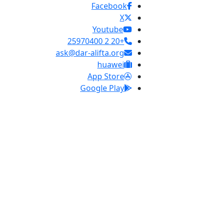
Facebook
X
Youtube
+20 2 25970400
ask@dar-alifta.org
huawei
App Store
Google Play