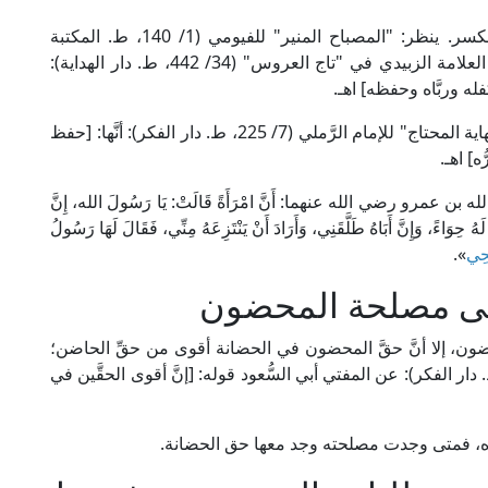
الحضانة في اللغة من الحِضن ويصحُّ فيها الفتح والكسر. ينظر: "المصباح المنير" للفيومي (1/ 140، ط. المكتبة
العلمية)، وهي بمعنى الكفالة والحفظ والتَّربية؛ قال العلامة الزبيدي في "تاج العروس" (34/ 442، ط. دار الهداية):
له وربَّاه وحفظه] اهـ.
ولم يبعد تعريف الفقهاء عن هذا المعنى؛ فجاء في "نهاية المحتاج" للإمام الرَّملي (7/ 225، ط. دار الفكر): أنَّها: [حفظ
ه] اهـ.
عمرو رضي الله عنهما: أَنَّ امْرَأَةً قَالَتْ: يَا رَسُولَ الله، إِنَّ
 حِوَاءً، وَإِنَّ أَبَاهُ طَلَّقَنِي، وَأَرَادَ أَنْ يَنْتَزِعَهُ مِنِّي، فَقَالَ لَهَا رَسُولُ
ِحِي
».
لى مصلحة المحضون
ضون، إلا أنَّ حقَّ المحضون في الحضانة أقوى من حقِّ الحاضن؛
 الإمام ابن عابدين في "حاشيته" (3/ 559، ط. دار الفكر): عن المفتي أبي السُّعود قوله: [إنَّ أقوى الحقَّين في
، فمتى وجدت مصلحته وجد معها حق الحضانة.