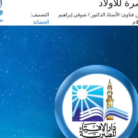
ة للأولاد
 فتاوى:
الأستاذ الدكتور / شوقي إبراهيم
التصنيف:
طل
ام
الحضانة
اس
حج
ال
م
الق