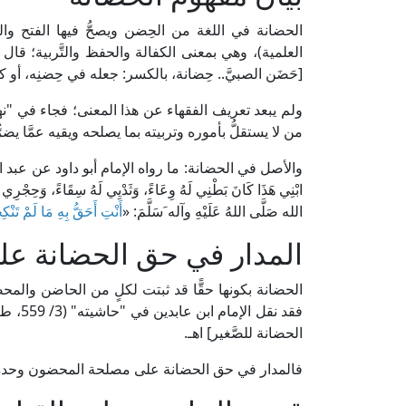
[حَضَن الصبيَّ.. حِضانة، بالكسر: جعله في حِضنِه، أو كف
من لا يستقلُّ بأموره وتربيته بما يصلحه ويقيه عمَّا يضرُّ
والأصل في الحضانة: ما رواه الإمام أبو داود عن عبد الله بن 
ابْنِي هَذَا كَانَ بَطْنِي لَهُ وِعَاءً، وَثَدْيِي لَهُ سِقَاءً، وَحِجْرِي لَهُ
الله صَلَّى اللهُ عَلَيْهِ وآله َسَلَّمَ: «
أَنْتِ أَحَقُّ بِهِ مَا لَمْ تَنْك
المدار في حق الحضانة ع
الحضانة بكونها حقًّا قد ثبتت لكلٍ من الحاضن والمح
فقد نقل
الحضانة للصَّغير] اهـ.
فالمدار في حق الحضانة على مصلحة المحضون وحده