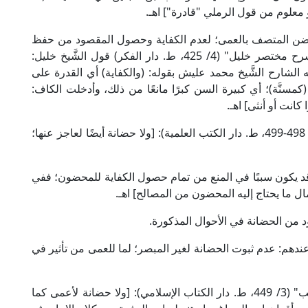
عن الحاضن المتصف بالعمى؛ لعدم الكفاية وحصول المقصود من حفظ
المحضون وتربيته ورعايته؛ فجاء في "منح الجليل شرح مختصر خليل" (4/ 425، ط. دار الفكر) قول الشَّيخ خليل:
 الشارح الشَّيخ محمد عليش بقوله: (والكفاية) أي القدرة على
 (كمسنَّة)؛ أي كبيرة السن كبرًا مانعًا من ذلك، وأدخلت الكاف:
 كانت أو أنثى] اهـ.
وجاء في "كشاف القناع" للإمام البهوتي الحنبلي (5/ 498-499، ط. دار الكتب العلمية): [ولا حضانة أيضًا لعاجز عنها؛
قد يكون سببًا في المنع من تمام حصول الكفاية للمحضون؛ ففي
د من الحضانة في الأحوال المذكورة.
مد عندهم: عدم ثبوت الحضانة لغير المبصر؛ لما للعمى من تأثير في
قال شيخ الإسلام زكريا الأنصاري في "أسنى المطالب" (3/ 449، ط. دار الكتاب الإسلامي): [ولا حضانة لأعمى كما