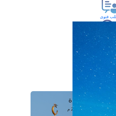
ب فتوى
تعلام عن فتوى
ز موعد
فتوى الهاتفية
َواقِيتُ الصَّـــلاة
اهرة · 06 أغسطس 2026 م