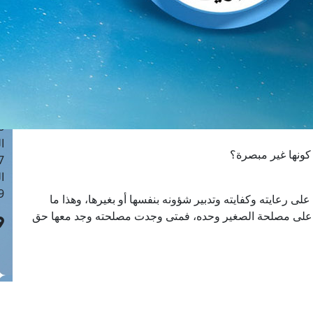
ا
 :40
ا
 :17
ا
 : 1
ا
8
ا
 كونها غير مبصرة؟
: 45
ا
 :10
لى رعايته وكفايته وتدبير شؤونه بنفسها أو بغيرها، وهذا ما
نة على مصلحة الصغير وحده، فمتى وجدت مصلحته وجد معها حق