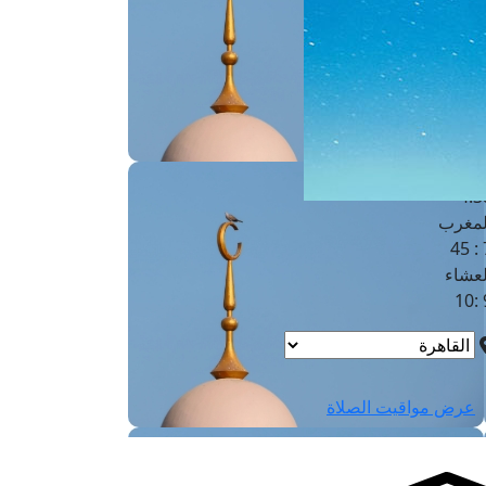
لفجر
4
لشروق
6
لظهر
1
لعصر
4:3
لمغرب
7 
لعشاء
9
عرض مواقيت الصلاة