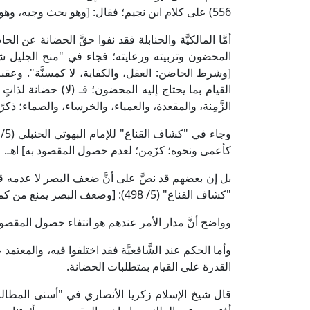
556) على كلام ابن نجيم؛ فقال: [وهو بحث وجيه، وهو معلوم من قول الرملي "قادرة"] اهـ.
أمَّا المالكيَّة والحنابلة فقد نفوا حقَّ الحضانة 
[وشرط الحاضن: العقل، والكفاية، لا كمسنَّة". وعقبه
القيام بما يحتاج إليه المحضون؛ فـ (لا) حضانة لذاتٍ
الزَّمِنة، والمقعدة، والعمياء، والخرساء، والصماء؛ ذكرًا
كأعمى ونحوه؛ كزَمِن؛ لعدم حصول المقصود به] اهـ.
بل إن بعضهم قد نصَّ على أنَّ ضعف البصر لا عدمه 
"كشاف القناع" (5/ 498): [وضعف البصر يمنع من كمال ما يحتاج إليه المحضون من المصالح] اهـ.
وواضح أنَّ مدار الأمر عندهم هو انتفاء حصول المقصو
وأما الحكم عند الشَّافعيَّة فقد اختلفوا فيه، والمعت
القدرة على القيام بمتطلبات الحضانة.