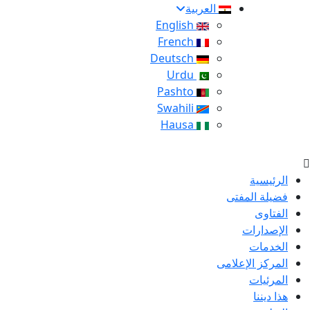
العربية
English
French
Deutsch
Urdu
Pashto
Swahili
Hausa
الرئيسية
فضيلة المفتى
الفتاوى
الإصدارات
الخدمات
المركز الإعلامى
المرئيات
هذا ديننا