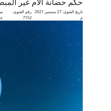
حكم حضانة الأم غير المبصر
تاريخ الفتوى:
27 سبتمبر 2021
رقم الفتوى:
من
م
7152
عل