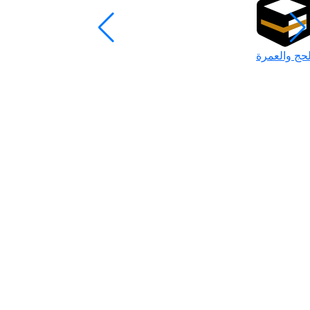
لحج والعمرة
رمضان