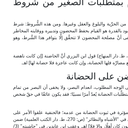
م بمتطلبات الصغير من شروط
 من الحرِّية والبلوغ والعقل وغيرها. ومن هذه الشُّروط: شرط
"حاشية ابن عابدين" (3/ 555). والمقصود بالقدرة هو القيام بحفظ المحضون وتدبيره ووقايته المخاطر
نَّ مصلحة المحضون لا تتحقَّق إلَّا بتوافر هذا الشَّرط، وهو
وقد نقل الإمام الدَّميري في "النجم الوهاج" (8/ 303، ط. دار المنهاج) قول ابن البزري أنَّ الحاضنة [إن كانت ناهضة
مضارِّه فلها الحضانة، وإن كانت عاجزة فلا حضانة لها] اهـ.
ضن على الحضانة
ى الوجه المطلوب، انعدام البصر، ولا يخفى أن البصر من تمام
طلَّبات الحضانة يُعدّ أمرًا نسبيًا؛ فقد يكون عائقًا في حقّ شخص
ؤثرة في ثبوت الحضانة من عدمه؛ فالحنفية علقوا الأمر على
القدرة باعتبارها نسبيَّة؛ فقال الإمام ابن نجيم الحنفي في "الأشباه والنظائر" (ص: 270، ط. دار الكتب العلمية) ضمن
أحكام الأعمى: [وأما حضانته فإن أمكنه حفظ المحضون كان أهلًا، وإلا فلا] اهـ. وعقب ابن عابدين في "حاشيته" (3/