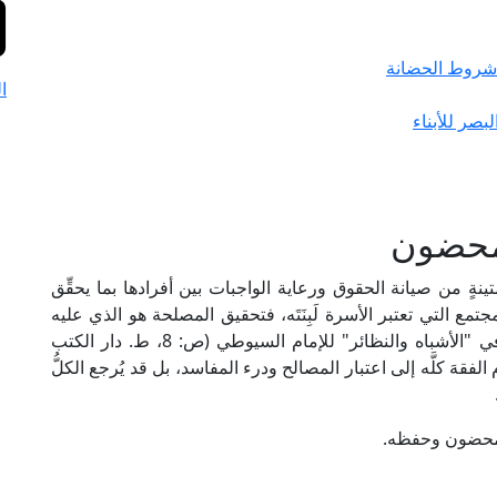
 شروط الحضانة
ا
بصر للأبناء
محضون
ةٍ من صيانة الحقوق ورعاية الواجبات بين أفرادها بما يحقِّق
مع التي تعتبر الأسرة لَبِنَتَه، فتحقيق المصلحة هو الذي عليه
مدار تنظيم الشريعة للحقوق بين النَّاس؛ ولذا جاء في "الأشباه والنظائر" للإمام السيوطي (ص: 8، ط. دار الكتب
لفقهَ كلَّه إلى اعتبار المصالح ودرء المفاسد، بل قد يُرجع الكلُّ
المحضون وحفظه.