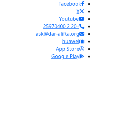
Facebook
X
Youtube
+20 2 25970400
ask@dar-alifta.org
huawei
App Store
Google Play