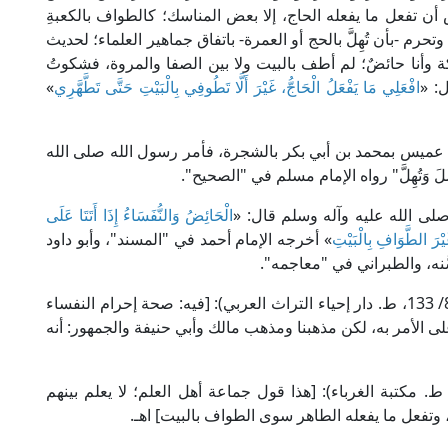
 أن تفعل ما يفعله الحاج، إلا بعض المناسك؛ كالطواف بالكعبةِ
وتحرم -بأن تُهِلَّ بالحج أو العمرة- باتفاق جماهير العلماء؛ لحديث
 وأنا حائضٌ؛ لم أطف بالبيت ولا بين الصفا والمروة، فشكوتُ
: «
افْعَلِي مَا يَفْعَلُ الْحَاجُّ، غَيْرَ أَلَّا تَطُوفِي بِالْبَيْتِ حَتَّى تَطَّهَّرِي
»
 عميس بمحمد بن أبي بكر بالشجرة، فأمر رسول الله صلى الله
َسِلَ وَتُهِلَّ" رواه الإمام مسلم في "الصحيح".
لى الله عليه وآله وسلم قال: «
الْحَائِضُ وَالنُّفَسَاءُ إِذَا أَتَتَا عَلَى
يْرَ الطَّوَافِ بِالْبَيْتِ
» أخرجه الإمام أحمد في "المسند"، وأبو داود
نه، والطبراني في "معاجمه".
قال الإمام النووي في "شرحه على صحيح مسلم" (8/ 133، ط. دار إحياء التراث العربي): [فيه: صحة إحرام النفساء
 الأمر به، لكن مذهبنا ومذهب مالك وأبي حنيفة والجمهور: أنه
ال الحافظ ابن رجب في "فتح الباري" (2/ 220، ط. مكتبة الغرباء): [هذا قول جماعة أهل العلم؛ لا يعلم بينهم
 وتفعل ما يفعله الطاهر سوى الطواف بالبيت] اهـ.