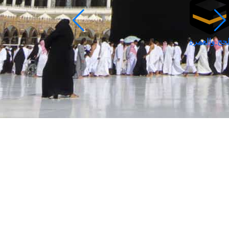
لحج والعمرة
رمضان