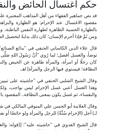
حكم اغتسال الحائض والنفس
قد نص جماهير الفقهاء من أهل المذاهب المعتبرة ع
مقصود الاغتسال عند الإحرام: هو الطهارة والنزاهة و
بالطهارة الحسية الظاهرة لطهارة النفس الباطنة، وبد
ومن ثَمَّ فإذا أحرم الإنسان؛ كان ذلك بدايةً لتحصيل الطهارة
توضأ، والغسل أفضل؛ لما رُوي "أنَّ رَسُولَ اللهِ صَلَّى اللهُ عَلَيْهِ
كان رجلًا أو امرأة، والمرأة طاهرة عن الحيض والنف
النظافة؛ فيستوي فيها الرجل والمرأة] اهـ.
وهذا الغسل أعني غسل الإحرام ليس بواجب، ولكنه
والنفساء، ثم غسل يكون بمعنى النظافة.. المقصود بال
لـ) أجل (الإحرام سُنَّةٌ) للرجل والمرأة ولو حائضًا أو ن
قال الشيخ العدوي في "حاشيته عليه": [(قوله: والغ