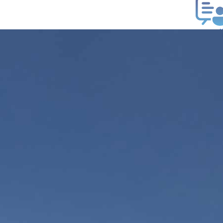
ب فتوى
تعلام عن فتوى
ز موعد
فتوى الهاتفية
َواقِيتُ الصَّـــلاة
اهرة · 07 أغسطس 2026 م