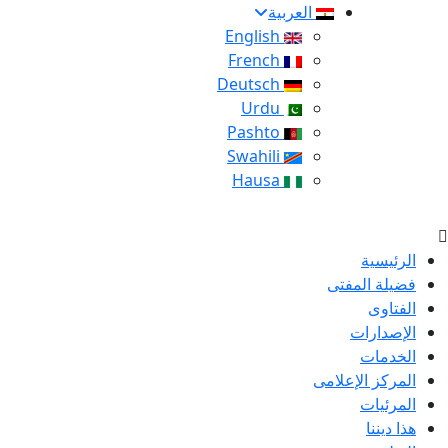
العربية
English
French
Deutsch
Urdu
Pashto
Swahili
Hausa
الرئيسية
فضيلة المفتى
الفتاوى
الإصدارات
الخدمات
المركز الإعلامى
المرئيات
هذا ديننا