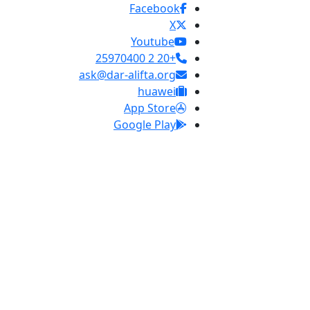
Facebook
X
Youtube
+20 2 25970400
ask@dar-alifta.org
huawei
App Store
Google Play