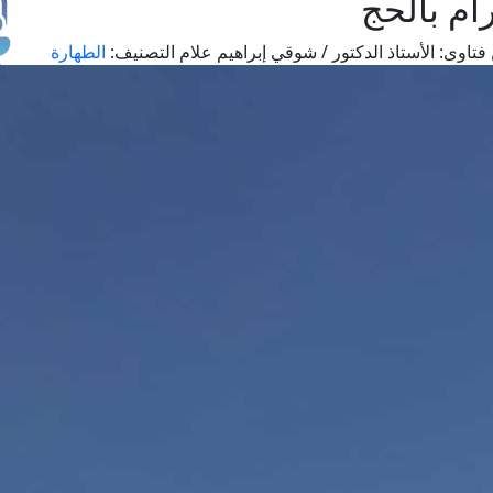
ام بالحج
فتاوى:
الأستاذ الدكتور / شوقي إبراهيم علام
التصنيف:
الطهارة
طل
اس
حج
ال
م
الق