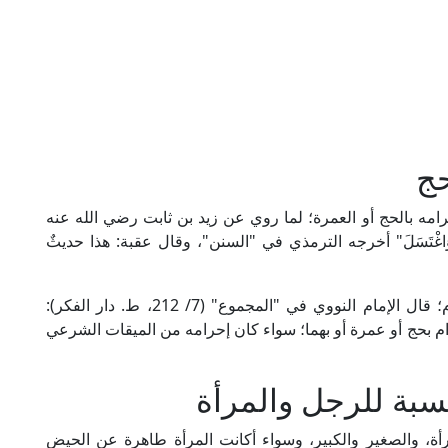
حج
مه بالحج أو العمرة؛ لما روي عن زيد بن ثابت رضي الله عنه
َدَ لِإِهْلَالِهِ وَاغْتَسَلَ" أخرجه الترمذي في "السنن"، وقال عقبة: هذا حديثٌ
واتفق جماهير العلماء على استحباب الغسل للإحرام؛ قال الإمام النووي في "المجموع" (7/ 212، ط. دار الفكر):
ام بحج أو عمرة أو بهما؛ سواء كان إحرامه من الميقات الشرعي
نسبة للرجل والمرأة
أة، والصغير والكبير، وسواء أكانت المرأة طاهرة عن الحيض