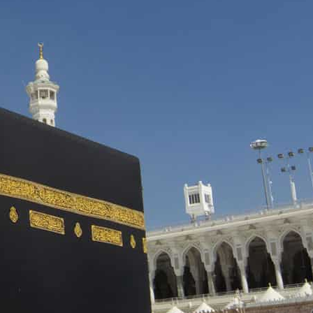
ا
 :41
ا
 :17
ا
 : 1
ا
8
ا
: 44
ا
 :9