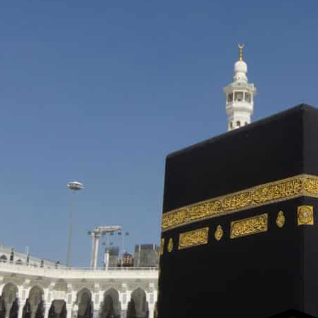
لفجر
4
لشروق
6
لظهر
1
لعصر
4:3
لمغرب
7 
لعشاء
9
عرض مواقيت الصلاة