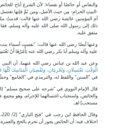
والنفاس أو حائضًا أو نفساء؛ لأن الشرع أباح للحائض
-البيتِ الحرامِ- مِن حيث الأصل، ومن ثَمَّ فإنها تغتسل 
أم المؤمنين عائشة رضي الله عنها قالت: قدمتُ مكة
ذلك إلى رسول الله صلى الله عليه وآله وسلم، فقال
متفق عليه.
وعنها أيضًا رضي الله عنها قالت: "نفست أسماء بنت
عليه وآله وسلم أبا بكر رضي الله عنه يَأْمُرُهَا أَنْ تَغْت
وعن عبد الله بن عباس رضي الله عنهما، أن النبي ص
الْوَقْتِ: تَغْتَسِلَانِ، وَتُحْرِمَانِ، وَتَقْضِيَانِ الْمَنَاسِكَ كُلَّهَا غَ
في "السنن" واللفظ له، والترمذي في "الجامع" وحسَّ
والحائض، واستحباب اغتسالهما للإحرام، وهو مجمع على
مستحب] اهـ.
وق
اختلاف فيه: أن الحائض يجوز أن تحرم بالحج والعمرة،