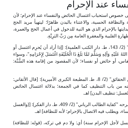
اء عند الإحرام
لى خصوص استحباب اغتسال الحائض والنفساء عند الإحرام؛ لأن
النظافة الحسية، والاعتناء بالبدن ظاهرًا؛ ليتهيأ مريد الحج
ايتها بالإحرام الذي هو النية للدخول في أعمال الحج والعمرة،
ِ القلبية والمغفرةِ العامة مِن رَبِّ البَرِيَّةِ.
قال علاء الدين الكاساني الحنفي في "بدائع الصنائع" (2/ 143، ط. دار الكتب العلمية): [إذا أراد أن يُحرِم اغتسل أو
 وَآلِهِ وَسَلَّمَ لمَّا بَلَغَ ذَا الْحُلَيْفَةِ اغْتَسَلَ لِإِحْرَامِهِ"، وسواء
اس، أو حائض أو نفساء؛ لأن المقصود من إقامة هذه السُّنَّة:
وقال الشيخ الشلبي الحنفي في "حاشيته على تبيين الحقائق" (2/ 8، ط. المطبعة الكبرى الأميرية): [قال الأتقاني:
 من باب التنظيف كما في الجمعة؛ بدلالة اغتسال الحائض
غسل: تنظيف البدن] اهـ.
وقال العلامة أبو الحسن علي المنوفي المالكي في شرحه "كفاية الطالب الرباني" (2/ 409، ط. دار الفكر): [(والغسل
فساء، ويطلب فيه الاتصال بالإحرام؛ لأنه للنظافة] اهـ.
سل لأجل الإحرام سنة) أي: ولا دم في تركه، (قوله: للنظافة)