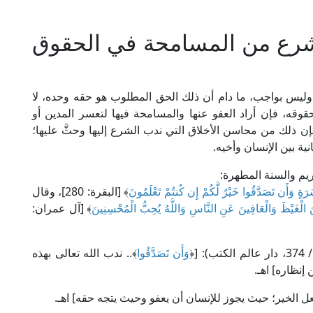
لشرع من المسامحة في الحقوق
 وليس بواجب، ما دام أن ذلك الحق المطلوب هو حقه وحده، لا
حقوقه، فإن أراد العفو عنها والمسامحة فيها لتعسر المدين أو
فإن ذلك من محاسن الأخلاق التي ندب الشرع إليها وحثَّ عليها؛
ية بين الإنسان وأخيه.
ريم والسنة المطهرة:
َةٍ وَأَن تَصَدَّقُوا خَيْرٌ لَّكُمْ إِن كُنتُمْ تَعْلَمُونَ
﴾ [البقرة: 280]، وقال
َ الْغَيْظَ وَالْعَافِينَ عَنِ النَّاسِ وَاللَّهُ يُحِبُّ الْمُحْسِنِينَ
﴾ [آل عمران:
وَأَن تَصَدَّقُوا
﴾.. ندب الله تعالى بهذه
إنظاره] اهـ.