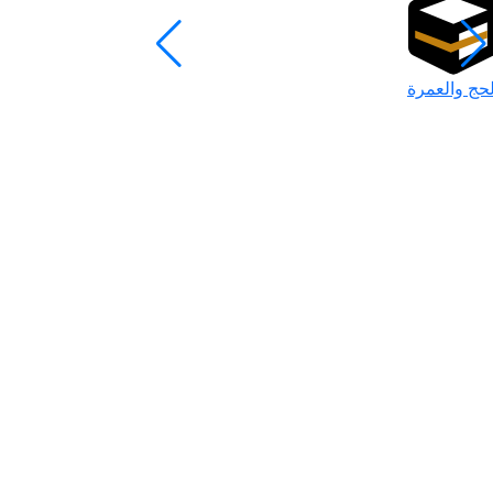
لحج والعمرة
رمضان