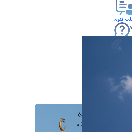
ب فتوى
تعلام عن فتوى
ز موعد
فتوى الهاتفية
َواقِيتُ الصَّـــلاة
اهرة · 07 أغسطس 2026 م