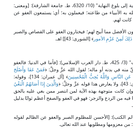
وقال الإمام أبو محمد مكي بن أبي طالب في "الهداية إلى بلوغ النهاية" (10/ 6320، ط. جامعة الشارقة): [ومعنى:
 ما أمر الله به الأنبياء من طاعته؛ فيعملون به؛ أي: يستمعون العفو عن
 كانت لهم.
لون الأفضل مما أبيح لهم؛ فيختارون العفو على القصاص والصبر
َ ذَلِكَ لَمِنْ عَزْمِ الأمور
﴾ [الشورى: 43]] اهـ.
قال العلامة ابن رشد الجد في "المقدمات الممهدات" (3/ 425، ط. دار الغرب الإسلامي): [فأما في الدنيا: فالعفو
منه في بدنه أو ماله؛ لقول الله عزَّ وجلَّ: ﴿
فَمَنْ عَفَا وَأَصْلَحَ
 عَنِ النَّاسِ وَاللَّهُ يُحِبُّ الْمُحْسِنِينَ
﴾ [آل عمران: 134]، وقوله:
 وجلَّ: ﴿
وَالَّذِينَ إِذَا أَصَابَهُمُ الْبَغْيُ
ة في ذلك وإن كانت متوجهة بهذه الآية لمن انتصر ممن بغي عليه بالحق
 فيه من الردع والزجر: فهو في العفو والصفح أعظم ثوابًا بدليل
 القرافي في "الفروق" (4/ 293، ط. عالم الكتب): [الأحسن للمظلوم الصبر والعفو عن الظالم لقوله
 من معزومها ومطلوبها عند الله تعالى.