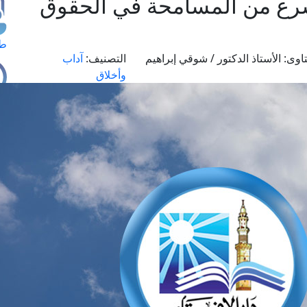
لشرع من المسامحة في الحقوق
طل
اوى:
الأستاذ الدكتور / شوقي إبراهيم
التصنيف:
آداب
وأخلاق
اس
حج
ال
م
الق