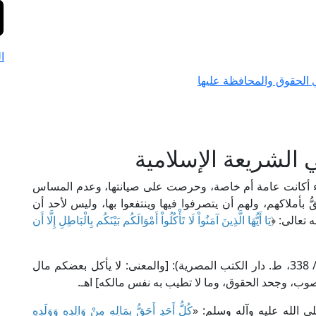
ا
 الحقوق والمحافظة عليها
 الشريعة الإسلامية
 أكانت عامة أم خاصة، وحرصت على صيانتها، وعدم المساس
 بأملاكهم، ولهم أن يتصرفوا فيها وينتفعوا بها، وليس لأحد أن
ه تعالى: ﴿
يَا أَيُّهَا الَّذِينَ آمَنُواْ لَا تَأْكُلُواْ أَمْوَالَكُم بَيْنَكُم بِالْبَاطِلِ إِلَّا أَن
قال الإمام القرطبي في "الجامع لأحكام القرآن" (2/ 338، ط. دار الكتب المصرية): [والمعنى: لا يأكل بعضكم مال
صوب، وجحد الحقوق، وما لا تطيب به نفس مالكه] اهـ.
لى الله عليه وآله وسلم: «
كُلُّ أَحَدٍ أَحَقُّ بِمَالِهِ مِنْ وَالِدِهِ وَوَلَدِهِ