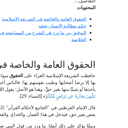
التفاصيل....
المحتويات
الحقوق العامة والخاصة في الشريعة الإسلامية
حكم مطالبة الإنسان بحقه
التوفيق بين ما ورد في الشرع من المسامحة في
الخلاصة
الحقوق العامة والخاصة في
حافظت الشريعة الإسلامية الغراء على
الحقوق
سواء
بها إلا برضا أصحابها وطيب نفوسهم بها؛ فالناس أحقُّ
يأخذها أو شيئًا منها بغير حقٍّ، وهذا هو الأصل؛ يقول الل
تَكُونَ تِجَارَةً عَن تَرَاضٍ مِّنْكُمْ
﴾ [النساء: 29].
بعض بغير حق، فيدخل في هذا: القمار، والخداع، والغ
وممَّا يؤكد على ذلك أيضًا: ما ورد من قول النبي ص