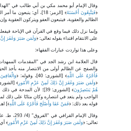
﴿
فَيَتَّبِعُونَ أَحْسَنَهُ
﴾ [الزمر: 18]، أي: يتبعون
الظالم والعقوبة، فيتبعون العفو ويتركون العقوبة وإن
وإنما نزل ذلك فيما وقع في القرآن في الإباحة فيفع
على الانتقام اقتداء بقوله تعالى: ﴿
وَلَمَن صَبَرَ وَغَفَرَ إِنّ
وعلى هذا تواردت عبارات الفقهاء:
والصفح عن الظالم أولى من الانتصار منه بأخذ الحقِّ 
فَأَجْرُهُ عَلَى اللَّهِ
﴾ [الشورى: 40]، وقوله: ﴿
وَالْعَافِينَ
﴿
وَلَمَن صَبَرَ وَغَفَرَ إِنَّ ذَلِكَ لَمِنْ عَزْمِ الأُمُورِ
﴾ [الشورى: 43]، ولا يعارض هذا قوله عزَّ
هُمْ يَنتَصِرُونَ
﴾ [الشورى: 39]؛ لأن المدح
الواجب ولم يتعد في انتصاره وكان مثابًا على ذلك لما
قوله بعد ذلك: ﴿
فَمَنْ عَفَا وَأَصْلَحَ فَأَجْرُهُ عَلَى اللَّهِ
﴾] اهـ.
وقال الإمام
تعالى: ﴿
وَلَمَن صَبَرَ وَغَفَرَ إِنَّ ذَلِكَ لَمِنْ عَزْمِ الأُمُورِ
﴾ أي: