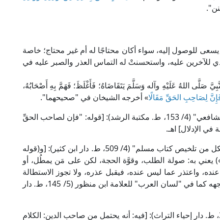
نن".
 يسعى للوصول إليه، سواء أكان محتاجًا له أم غير محتاج؛ خاصة
 الذي للآخرين عليه، واستحسنتْ له التماس العذر والصبر عليه في
َّبِيَّ صَلَّى اللهُ عَلَيْهِ وآله وَسَلَّمَ يَتَقَاضَاهُ؛ فَأَغْلَظَ؛ فَهَمَّ بِهِ أَصْحَابُهُ،
إِنَّ لِصَاحِبِ الحَقِّ مَقَالًا
» أخرجه الشيخان في "صحيحهما".
قال العلامة ابن الأثير في "الشافي في شرح مسند الشافعي" (4/ 153، ط. مكتبة الرشد): [قوله: "فإن لصاحب الحقِّ
في الإدلال] اهـ.
وقال الإمام أبو العباس القرطبي في "المفهم لما أشكل من تلخيص كتاب مسلم" (4/ 509، ط. دار ابن كثير): [و(قوله
) يعني به: صولة الطلب، وقوَّة الحجة، لكن على مَن يمطُل، أو
نده، واعتذر عما ليس عنده، فيقبل عذره، ولا تجوز الاستطالة
عليه ولا كهره] اهـ. وكهره أي: انتهاره أو العبس في وجهه كما في "لسان العرب" للعلامة ابن منظور (5/ 145، ط. دار
وقال الإمام النووي في "شرحه على مسلم" (11/ 38، ط. دار إحياء التراث): [فيه: أنه يحتمل من صاحب الدين: الكلام