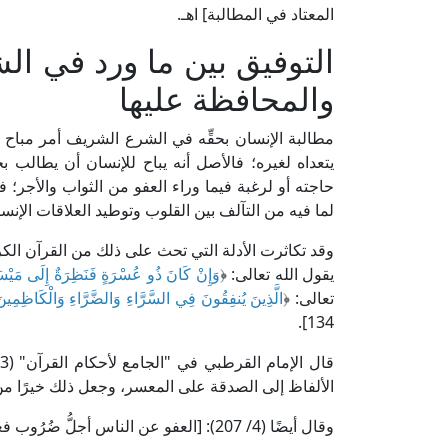
المعتاد في المطالبة] اهـ.
التوفيق بين ما ورد في ا
والمحافظة عليها
مطالبة الإنسان بحقِّه في الشرع الشريف أمر مباح
يتعداه لغيره؛ فالأصل أنه يباح للإنسان أن يطالب ب
حاجته أو لرغبة فيما وراء العفو من الثواب والأجر؛ 
لما فيه من التآلف بين القلوب وتوطيد العلاقات الإنسان
وقد تكاثرت الأدلة التي تحث على ذلك من القرآن الك
يقول الله تعالى: ﴿
وَإِنْ كَانَ ذُو عُسْرَةٍ فَنَظِرَةٌ إِلَى مَيْسَر
تعالى: ﴿
الَّذِينَ يُنفِقُونَ فِي السَّرَّاءِ وَالضَّرَّاءِ وَالْكَاظِمِين
134].
قال الإمام القرطبي في "الجامع لأحكام القرآن" (3/ 374، دار عالم الكتب): [﴿
الألفاظ إلى الصدقة على المعسر، وجعل ذلك خيرًا من 
وقال أيضًا (4/ 207): [العفو عن الناس أجلُّ ضُرُوب فعل الخير؛ حيث يجوز للإنسان أن يعفو وحيث يتجه حقه] اهـ.