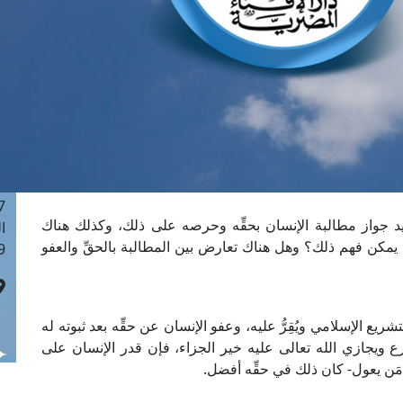
ا
 :41
ا
 :17
ا
 : 1
ا
8
ا
: 44
جواز مطالبة الإنسان بحقِّه وحرصه على ذلك، وكذلك هناك
ا
مكن فهم ذلك؟ وهل هناك تعارض بين المطالبة بالحقِّ والعفو
 :9
ريع الإسلامي ويُقِرُّ عليه، وعفو الإنسان عن حقِّه بعد ثبوته له
 ويجازي الله تعالى عليه خير الجزاء، فإن قدر الإنسان على
مَن يعول- كان ذلك في حقِّه أفضل.