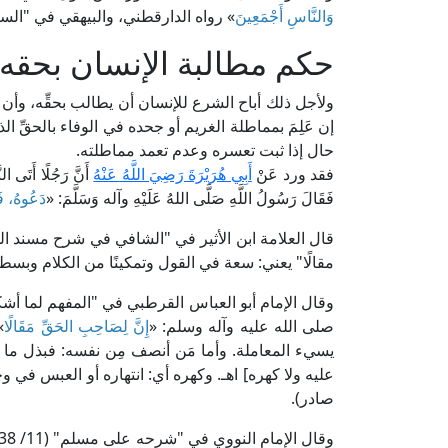
وَالنَّاسِ أَجْمَعِينَ
» رواه الدارقطني، والبيهقي في "الس
حكم مطالبة الإنسان بحقه
ولأجل ذلك أباح الشرع للإنسان أن يطالب بحقِّه، وأن
إن عَلِمَ بمماطلة الغريم أو جحده في الوفاء بالحقِّ
حال إذا ثبت تعسره وعدم تعمد مماطلته.
فقد ورد عَنْ
أَبِي هُرَيْرَةَ رَضِيَ اللَّهُ عَنْهُ
أَنَّ رَجُلًا أَتَى الن
فَقَالَ رَسُولُ اللَّهِ صَلَّى اللهُ عَلَيْهِ وآله وَسَلَّمَ: «
دَعُوهُ، فَ
مقالًا" يعني: سعة في القول وتمكينًا من الكلام وبسطة 
صلى الله عليه وآله وسلم: «
إِنَّ لِصَاحِبِ الحَقِّ مَقَالًا
»
يسيء المعاملة. وأما مَن أنصف مِن نفسه: فبذل ما ع
صادر).