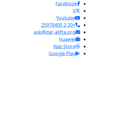
Facebook
X
Youtube
+20 2 25970400
ask@dar-alifta.org
huawei
App Store
Google Play