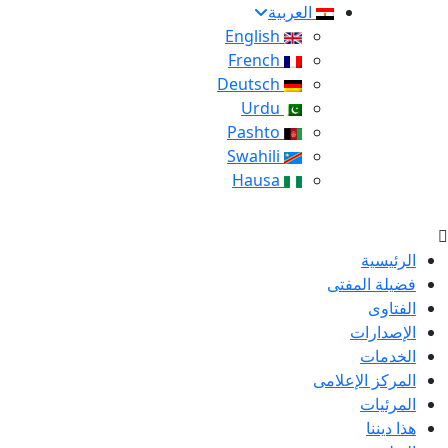
العربية
English
French
Deutsch
Urdu
Pashto
Swahili
Hausa
الرئيسية
فضيلة المفتى
الفتاوى
الإصدارات
الخدمات
المركز الإعلامى
المرئيات
هذا ديننا