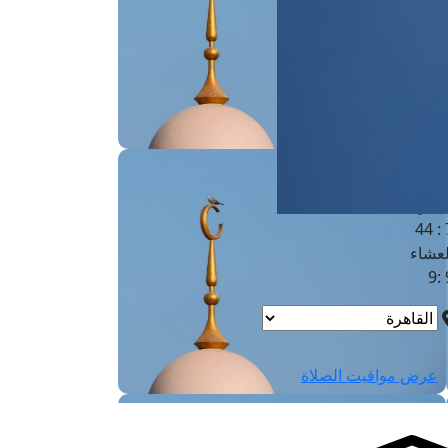
لفجر
4
لشروق
6
لظهر
1
لعصر
4:3
لمغرب
7 
لعشاء
9
عرض مواقيت الصلاة