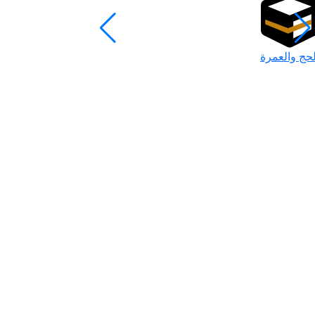
لحج والعمرة
رمضان