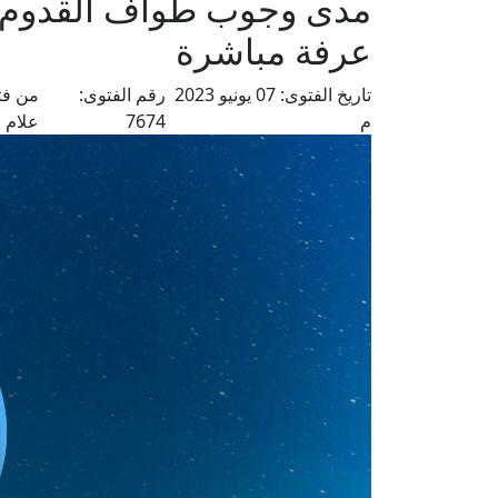
مدى وجوب طواف القدوم ع
عرفة مباشرة
تاريخ الفتوى:
07 يونيو 2023
رقم الفتوى:
من فت
م
7674
علام