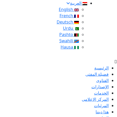
العربية
English
French
Deutsch
Urdu
Pashto
Swahili
Hausa
الرئيسية
فضيلة المفتى
الفتاوى
الإصدارات
الخدمات
المركز الإعلامى
المرئيات
هذا ديننا