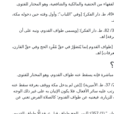
قهاء من الحنفية والمالكية والشافعية، وهو المختار للفتوى.
قال العلَّامة ابن عابدين الحنفي في "رد المحتار" (2/ 494، ط. دار الفكر): [وفي "اللباب": وأول وقته حين دخوله مكة،
.
وقال العلَّامة الحطاب المالكي في "مواهب الجليل" (3/ 82، ط. دار الفكر): [ويسمى طواف القدوم، ونبه على أن
فة] اهـ.
ل الإمام النووي الشافعي في "المجموع" (8/ 12): [طواف القدوم إنما يُتَصَوَّرُ في حقِّ مُفْرِد الحج وفي حقِّ القارن،
عرفات] اهـ.
مباشرة فإنه يسقط عنه طواف القدوم، وهو المختار للفتوى.
قال فخر الدين الزيلعي الحنفي في "تبيين الحقائق" (2/ 37، ط. الأميرية): [(مَن لم يدخل مكة ووقف بعرفة سقط عنه
تب عليه سائر الأفعال، فلا يكون الإتيان به على غير ذلك الوجه
وف للزيارة، فيغنيه عن طواف القدوم؛ كالصلاة الفرض تغني عن
وقال شهاب الدين النفراوي المالكي في "الفواكه الدواني" (1/ 357): [ليس للحج طواف قبل عرفة إلَّا طواف القدوم،