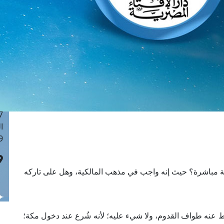
ا
 :41
ا
 :17
ا
 : 1
ا
8
ا
: 44
ا
 :9
 مباشرة؟ حيث إنه واجب في مذهب المالكية، وهل على تاركه
 عنه طواف القدوم، ولا شيء عليه؛ لأنه شُرع عند دخول مكة؛