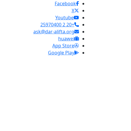
Facebook
X
Youtube
+20 2 25970400
ask@dar-alifta.org
huawei
App Store
Google Play