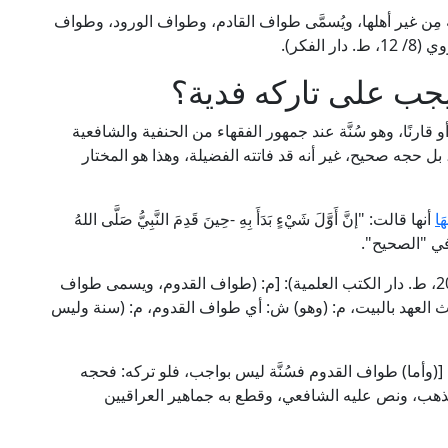
مِن غير أهلها، ويُسمَّى طواف القادم، وطواف الورود، وطواف
لفكر).
جب على تاركه فدية؟
 قارنًا، وهو سُنَّة عند جمهور الفقهاء من الحنفية والشافعية
 بل حجه صحيح، غير أنه قد فاتته الفضيلة، وهذا هو المختار
َا
أنها قالت: "إنَّ أَوَّلَ شَيْءٍ بَدَأَ بِهِ -حِينَ قَدِمَ النَّبِيُّ صَلَّى اللهُ
اري في "الصحيح".
قال بدر الدين العيني الحنفي في "البناية" (4/ 201-202، ط. دار الكتب العلمية): [م: (طواف القدوم، ويسمى طواف
 العهد بالبيت، م: (وهو) ش: أي طواف القدوم، م: (سنة وليس
ل الإمام النووي الشافعي في "المجموع" (8/ 12): [(وأما) طواف القدوم فسُنَّة ليس بواجب، فلو تركه: فحجه
لمذهب، ونص عليه الشافعي، وقطع به جماهير العراقيين