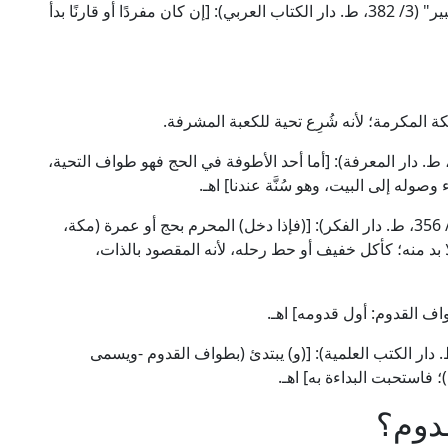
وقال شمس الدين ابن قدامة الحنبلي في "الشرح الكبير" (3/ 382، ط. دار الكتاب العربي): [إن كان مفردًا أو قارنًا بدأ
 المكرمة؛ لأنه شُرِع تحية للكعبة المشرفة.
ال شمس الأئمة السرخسي في "المبسوط" (4/ 34، ط. دار المعرفة): [أما أحد الأطوفة في الحج فهو طواف التحية،
وله إلى البيت، وهو سُنَّة عندنا] اهـ.
وقال شهاب الدين النفراوي في "الفواكه الدواني" (1/ 356، ط. دار الفكر): [(فإذا دخل) المحرم بحج أو عمرة (مكة،
ما لا بد منه؛ كأكل خفيف أو حط رحله، لأنه المقصود بالذات،
لعلَّامة البهوتي في "كشاف القناع" (2/ 477، ط. دار الكتب العلمية): [(و) يبتدئ (بطواف القدوم -ويسمى
؛ فاستحبت البداءة به] اهـ.
دوم؟