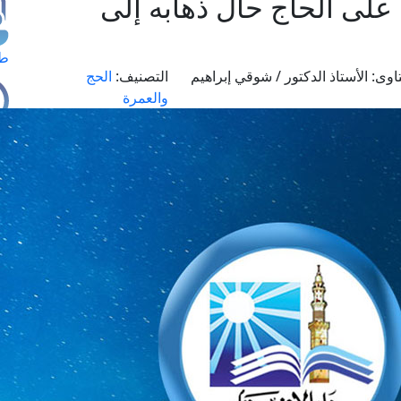
لى الحاج حال ذهابه إلى
طل
اوى:
الأستاذ الدكتور / شوقي إبراهيم
التصنيف:
الحج
والعمرة
اس
حج
ال
م
الق