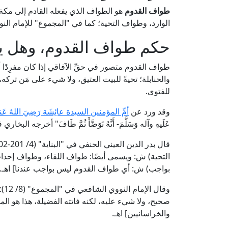
طواف القدوم
هو الطواف الذي يفعله القادم إلى مكة 
الوارد، وطواف التحية؛ كما في "المجموع" للإمام النووي (8/ 12، ط. دار ا
حكم طواف القدوم، وهل ي
طواف القدوم متصور في حقِّ الآفاقي إذا كان مفرِدًا أو
والحنابلة؛ تحيةً للبيت العتيق، ولا شيء على مَن تركه،
للفتوى.
وقد ورد عن
أمِّ المؤمنين السيدة عائِشَة رَضِيَ اللهُ عَنه
عَلَيهِ وآله وَسَلَّمَ- أَنَّهُ تَوَضَّأَ ثُمَّ طَافَ" أخرجه البخ
التحية) ش: ويسمى أيضًا: طواف اللقاء، وطواف إحداث
بواجب) ش: أي طواف القدوم ليس بواجب عندنا] اهـ.
وقا
صحيح، ولا شيء عليه، لكنه فاتته الفضيلة، هذا هو ا
والخراسانيين] اهـ.