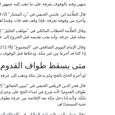
ينتهي وقته بالوقوف بعرفة على ما ذهب إليه جمهور الف
وآخره من وقوفه بعرفة، فإذا وقف فقد فات وقته] اهـ
محله قبل عرفة، وأنه يجب تقديمه قبل الخروج إلى عر
وقا
إذا كانا قد أحرمَا مِن غير مكة، ودخلاها قبل الوقوف ب
متى يسقط طواف القدوم؟
لو أحرم الحاج بالحج ولم يدخل مكة وذهب إلى عرفة 
طواف القدوم)؛ لأنه شرع في ابتداء الحج على وجهٍ يُتر
سُنَّة، ولأنه إذا دخل مكة بعد الإفاضة مِن عرفة يط
تحية المسجد] اهـ.