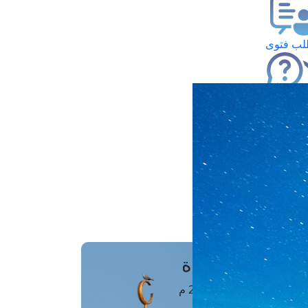
ب فتوى
تعلام عن فتوى
ز موعد
فتوى الهاتفية
َواقِيتُ الصَّـــلاة
اهرة · 07 أغسطس 2026 م