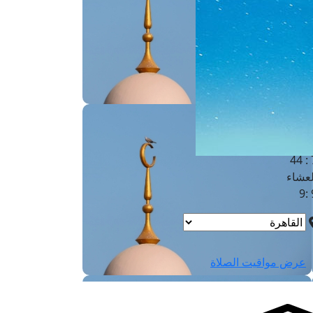
لفجر
4
لشروق
6
لظهر
1
لعصر
4:3
لمغرب
7 
لعشاء
9
عرض مواقيت الصلاة