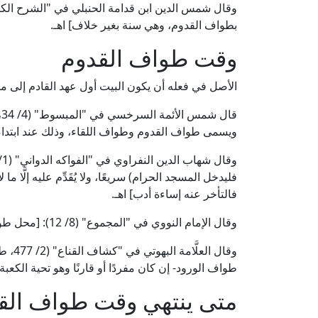
بطواف القدوم، وهي سنة بغير خلاف] اهـ.
وقت طواف القدوم
الأصل في فعله أن يكون البيت أول عهد القادم إلى مكة
ق
ويسمى طواف القدوم وطواف اللقاء، وذلك عند ابتداء وص
فليدخل المسجد الحرام) سريعًا، ولا يُقَدِّم عليه إلَّا 
فالتأخر عنه إساءة أدب] اهـ.
وقال الإمام النووي في "المجموع" (8/ 12): [محل طواف القدوم: أول قدومه] اهـ.
وقال ا
طواف الورود- إن كان مفردًا أو قارنًا وهو تحية الكعبة)
متى ينتهي وقت طواف الق