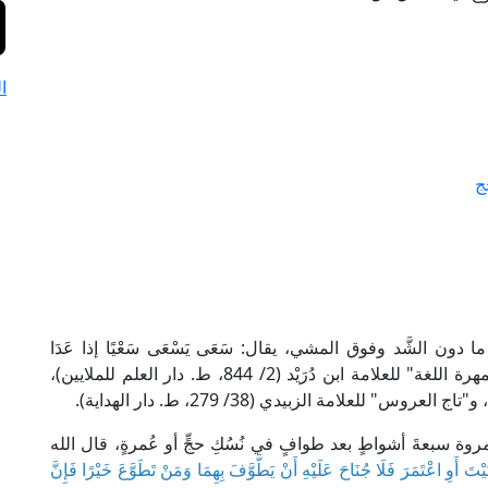
ا
ج
أي ما دون الشَّد وفوق المشي، يقال: سَعَى يَسْعَى سَعْيًا إذا عَدَا
وأَسْرَع، ومنه: السعي بين الصفا والمروة. ينظر: "جمهرة اللغة" للعلامة ابن دُرَيْد (2/ 844، ط. دار العلم للملايين)،
وة سبعةَ أشواطٍ بعد طوافٍ في نُسُكِ حجٍّ أو عُمرةٍ، قال الله
يْتَ أَوِ اعْتَمَرَ فَلَا جُنَاحَ عَلَيْهِ أَنْ يَطَّوَّفَ بِهِمَا وَمَنْ تَطَوَّعَ خَيْرًا فَإِنَّ