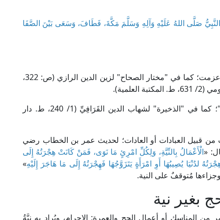
لنَّبِيُّ صَلَّى اللهُ عَلَيْهِ وَآلِهِ وَسَلَّمَ مَكَّةَ، فَطَافَ، وَسَعَى بَيْنَ الصَّفَا
أما النية فهي لغةً: القصد، يقال: نَوَيْتُ نِيَّةً ونَواةً، أي عزمت؛ كما في "مختار الصحاح" لزين الدين الرازي (ص: 322،
لعلمية).
واصطلاحًا: هي "قَصْدُ الإنسان بقلبه ما يريده بفعله"؛ كما في "الذخيرة" لشهاب الدين القَرَافِيِّ (1/ 240، ط. دار
ت من قبيل العبادات أو العادات؛ لحديث عمر بن الخطاب رضي
ل: «
الْأَعْمَالُ بِالنِّيَّةِ، وَلِكُلِّ امْرِئٍ مَا نَوَى، فَمَنْ كَانَتْ هِجْرَتُهُ إِلَى
هُ لدُنْيَا يُصِيبُهَا أَوِ امْرَأَةٍ يَتَزَوَّجُهَا فَهِجْرَتُهُ إِلَى مَا هَاجَرَ إِلَيْهِ
»
وجزاءها مُتوقفٌ على النية.
 بغير نية
 من المناسك أو أعمال الحج والعمرة: الإحرام، ويُراد به نِيَّةُ