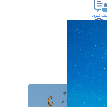
ب فتوى
تعلام عن فتوى
ز موعد
فتوى الهاتفية
َواقِيتُ الصَّـــلاة
اهرة · 08 أغسطس 2026 م