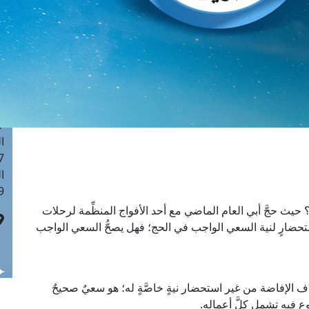
ا
 :42
ا
 :18
ا
 : 1
ا
7
ا
: 43
ا
 :8
يث حجَّ أبي العام الماضي مع أحد الأفواج المنظِّمة لرحلات
حضارٍ لنية السعي الواجب في الحج؛ فهل يصحُّ السعي الواجب
 الإفاضة من غير استحضار نيةٍ خاصَّةٍ له؛ هو سعيٌ صحيحٌ
ع فيه تشمل كلَّ أعماله.