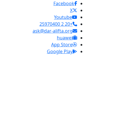
Facebook
X
Youtube
+20 2 25970400
ask@dar-alifta.org
huawei
App Store
Google Play