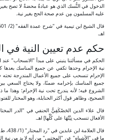
الدخول في النُّسك الذي هو عبادةٌ محضةٌ لا تصح بغير ن
عليه المسلمون مِن عدم صحة الحج بغير نية.
اهـ.
حكم عدم تعيين النية في 
الحكم في مسألتنا ينبني على مبدأ "الانسحاب" عند الف
نية الإحرام وحدها تكفي عن جميع المناسك بعدها ك
الإحرام تنسحب على جميع الأعمال المندرِجة تحته فتشم
جميع المناسك بإحرامه ضمنًا، ولا يحتاج السعي بين 
الشروع فيه؛ لأنه يندرج تحت نية الإحرام؛ وهذا ما ذ
الصحيح، وظاهر قول أكثر الحنابلة، وهو المختار للفتو
الأفعال تنسحب نِيَّتُهَا على كُلِّها] اهـ.
قال العل
ما في "الأشباه" عن "المجتبى" مِن أنه لا بد مِن نية ا