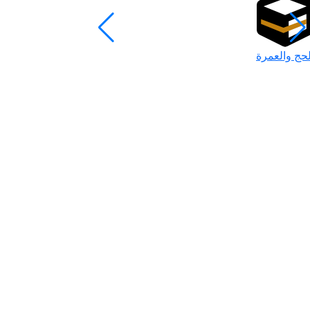
لحج والعمرة
رمضان