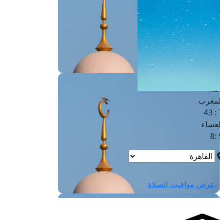
لفجر
4
لشروق
6
لظهر
1
لعصر
4:3
لمغرب
7 
لعشاء
9
عرض مواقيت الصلاة