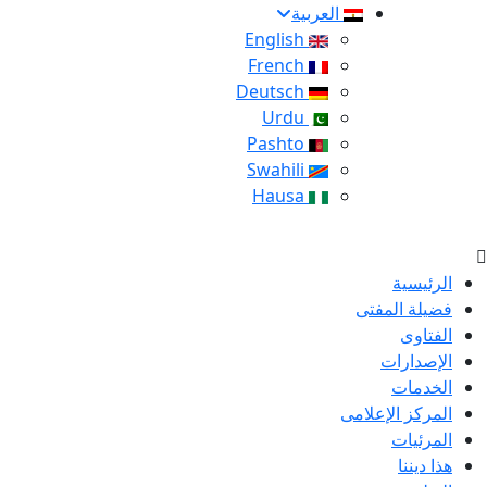
العربية
English
French
Deutsch
Urdu
Pashto
Swahili
Hausa
الرئيسية
فضيلة المفتى
الفتاوى
الإصدارات
الخدمات
المركز الإعلامى
المرئيات
هذا ديننا