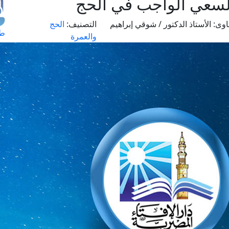
السعي الواجب في الحج
اوى:
الأستاذ الدكتور / شوقي إبراهيم
التصنيف:
الحج
طل
والعمرة
اس
حج
ال
م
الق