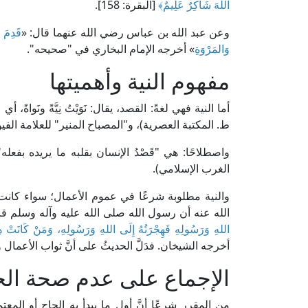
اللَّهَ شَاكِرٌ عَلِيمٌ
﴾
[البقرة: 158].
وعن عبد الله بن عباس رضي الله عنهما قال: «
قَدِمَ ا
وَالمَرْوَةِ
» أخرجه الإمام البخاري في "صحيحه".
مفهوم النية وأهميتها
ط. المكتبة العصرية)، و"المصباح المنير" للعلامة الفيومي (2/ 631، ط. المكتبة ا
الغرب الإسلامي).
والنية مطلوبة شرعًا في عموم الأعمال؛ سواء كان
الله عنه أن رسول الله صلى الله عليه وآله وسلم قا
اللهِ وَرَسُولِهِ فَهِجْرَتُهُ إِلَى اللهِ وَرَسُولِهِ، وَمَنْ كَانَتْ هِجْرَتُ
أخرجه الشيخان. فدَلَّ الحديثُ على أنَّ ثواب الأعمال 
الإجماع على عدم صحة الحج
من المقرر شرعًا أنَّ أول ما يبدأ به الحاج أو المعتمر