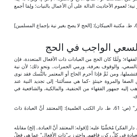
ية؛ لعموم الأحاديث الدالة على أن الأعمال بالنيات؛ ولِمَا أجمع
قال الشيخ ابن تيمية في "شرح عمدة الفقه" (2/ 601، ط. مكتبة العبيكان): [الحج لا يصح بغير نية بإجماع المسلمين]
السعي الواجب في الحج
قهاء؛ ولَمَّا كان الحج من العبادات ذات الأفعال المتعددة، فإن
السعي، والوقوف بعرفة، ورمي الجمرات.. ونحو ذلك؛ لأن نية
لها، ومن ثَمَّ فإذا أحرم الحاج أو المعتمر بالنُّسك فقد نوى
الصفا والمروة حينئذٍ -كما هي مسألتنا- إلى تجديد النية عند
هب إليه جمهور الفقهاء من الحنفية، والمالكية، والشافعية في
ى.
قال علاء الدين الحَصْكَفِيُّ الحنفي في "الدر المختار" (ص: 61، ط. دار الكتب العلمية): [المعتمَد أنَّ العبادةَ ذاتَ
امة ابن عابدين في "رد المحتار" (1/ 438، ط. دار الفكر) مُحَشِّيًا عليه: [(قوله: المعتمَد أنَّ العبادة.. إلخ) مقابله
لعبادة في كلِّ ركنٍ، فافهم. واحترز بـ"ذات الأفعال" عما هي فعلٌ