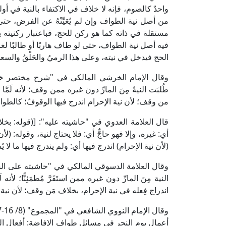
واحدٌ كالصوم، فإنه لا خلاف في الاكتفاء بالنية في أوله، 
من أصل نية الطواف وإن لم يُعَيِّنْهُ عن الفرض، حت
مستقلة في ذاته كما هو ركن للحج، فباعتبار ركنيته يندر
فيه أصل نية الطواف، حتى لو طاف هاربًا أو طالبًا لغ
الحج فيدخل في نيته، وعلى هذا الرميُ والحَلْقُ والسعيُ
طُلبَت النيةُ مِنَ المارِّ دون غيره ممن وقف؛ لأنه لَم
من وقف؛ لأن نية الإحرام اندرج فيها الوقوفُ؛ كالطوا
قال العلامة العدوي في "حاشيته عليه": [(قوله: بخلاف
أي: غيره، وإلا فهو حاجٌّ أي: فلا يحتاج لنية، وقوله: (ل
(لأن نية الإحرام) اندرج فيها أي: ولم يندرج فيها ما لا يُ
النية مِنَ المارِّ دون غيره ممن استَقَرَّ مُطمَئِنًّا؛ ل
اندراج فِعله في نية الإحرام، بخلاف مَن وقف؛ لأن نية
أعمال يوم النحر في مسائل طواف الإفاضة: أفعال 