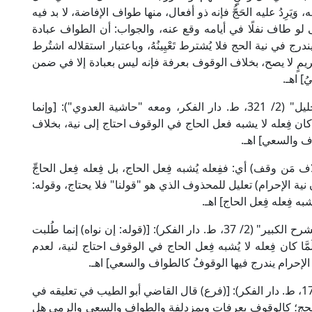
وَيَرِدُ عليه الحَجُّ فإنه ذو أفعال، منها طواف الإفاضة، لا بد فيه
ى لو طاف نفلًا في أيامه وقع عنه، والجواب: أن الطواف عبادة
ج في نية الحج فلا يُشترط تَعْيِينُهُ، وباعتبار استقلاله اشتُرط
ريمٍ لا يصح، بخلاف الوقوف بعرفة فإنه ليس بعبادة إلا في ضمن
] اهـ.
وقال الإمام الخرشي المالكي في "شرح مختصر خليل" (2/ 321، ط. دار الفكر، ومعه "حاشية العدوي"): [وإنما
َّا كان فِعله لا يشبه فعل الحاج في الوقوف احتاج إلى نية، بخلاف
ف والسعي] اهـ.
 مَن وقف) أي: ففِعله يُشبه فِعل الحاج، بل فِعله فِعل الحاجِّ
أن نية الإحرام) تعليل للمحذوف الذي هو "قولنا" فلا يحتاج، وقوله:
شبه فِعله فِعل الحاج] اهـ.
وقال العلامة الدسوقي المالكي في "حاشيته على الشرح الكبير" (2/ 37، ط. دار الفكر): [(قوله: إن نواه) إنما طُلبت
أنه لَمَّا كان فِعله لا يُشبه فِعل الحاج في الوقوف احتاج لنية، لعدم
 الإحرام يندرج فيها الوقوفُ كالطواف والسعي] اهـ.
وقال الإمام النووي الشافعي في "المجموع" (8/ 16-17، ط. دار الفكر): [(فرع) قال القاضي أبو الطيب في تعليقه في
الحج؛ كالوقوف بعرفات وبمزدلفة والطواف والسعي والرمي هل