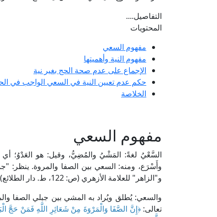
التفاصيل....
المحتويات
مفهوم السعي
مفهوم النية وأهميتها
الإجماع على عدم صحة الحج بغير نية
حكم عدم تعيين النية في السعي الواجب في الح
الخلاصة
مفهوم السعي
السَّعْيُ لغةً: المَشْيُ والمُضِيُّ، وقيل: هو العَدْوُ؛ 
و"الزاهر" للعلامة الأزهري (ص: 122، ط. دار الطلائع)، و"تاج العروس" للعلامة الزبيدي (38/ 279، ط. دار الهداية).
والسعي: يُطلق ويُراد به المشي بين جبلي الصفا والمر
تعالى:
﴿
إِنَّ الصَّفَا وَالْمَرْوَةَ مِنْ شَعَائِرِ اللَّهِ فَمَنْ حَجَّ الْبَ