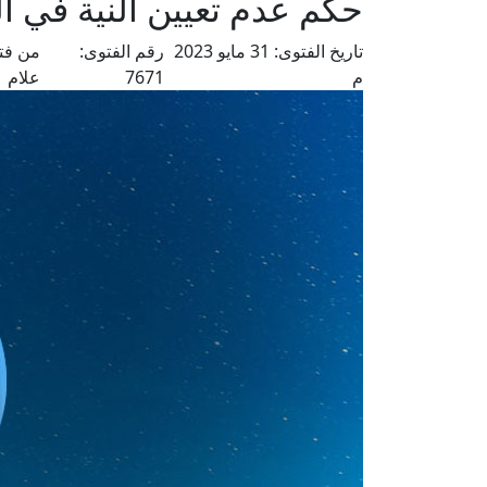
حكم عدم تعيين النية في 
تاريخ الفتوى:
31 مايو 2023
رقم الفتوى:
من فت
م
7671
علام