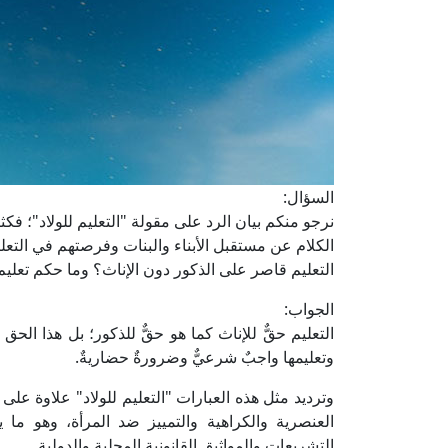
السؤال:
نرجو منكم بيان الرد على مقولة "التعليم للولاد"؛ فكث
الكلام عن مستقبل الأبناء والبنات وفرصتهم في التعليم
التعليم قاصر على الذكور دون الإناث؟ وما حكم تعليم ا
الجواب:
التعليم حقٌّ للإناث كما هو حقٌّ للذكور؛ بل هذا الح
وتعليمها واجبٌ شرعيٌّ وضرورةٌ حضاريةٌ.
وترديد مثل هذه العبارات "التعليم للولاد" علاوة على 
العنصرية والكراهية والتمييز ضد المرأة، وهو ما 
التشريعات والمواثيق القانونية المحلية والدولية.