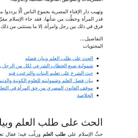
وتهيب دار الإفتاء المصرية بجموع الناس ألَّا يرددوا 
قدر المرأة وحطَّت من شأنها، فقد جاء الإسلام مقرِّر
فرق في ذلك بين رجل وامرأة، إلا ما يستثنى من ذلك مم
التفاصيل....
المحتويات
الحث على طلب العلم وبيان فضله
شمولية صيغ الخطاب الشرعي لكل من الرجل وا
حث الشرع على تعليم البنات والترغيب فيه
بيان فضل العلم وشموليته للعلوم الكونية والدنيو
موقف القانون المصري من حق المرأة في التعل
الخلاصة
الحث على طلب العلم وبيا
حثَّ الإسلام على
طلب العلم
ورغَّب فيه؛ فقال تعا