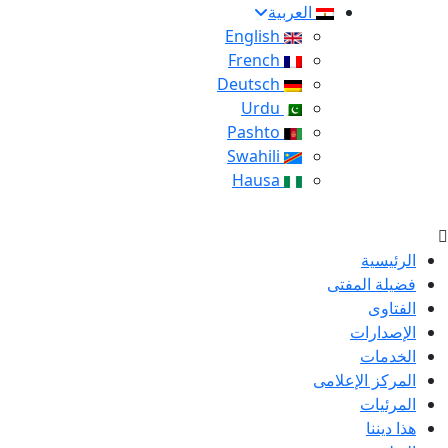
العربية
English
French
Deutsch
Urdu
Pashto
Swahili
Hausa
الرئيسية
فضيلة المفتى
الفتاوى
الإصدارات
الخدمات
المركز الإعلامى
المرئيات
هذا ديننا