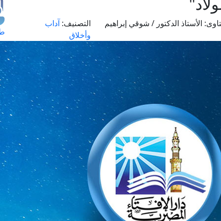
ولاد"
اوى:
الأستاذ الدكتور / شوقي إبراهيم
التصنيف:
آداب
طل
وأخلاق
اس
حج
ال
م
الق