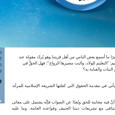
ا
 :44
ا
 :19
ا
 : 0
ا
7
ا
يرًا ما أسمع بعض الناس من أهل قريتنا وهو يُردّد مقولة عند
: 41
: "التعليم للولاد، والبت مصيرها الزواج"؛ فهل الحقُّ في
ا
لبنات والعناية به؟
 :6
ق يأتي في مقدمة الحقوق التي كفلتها الشريعة الإسلامية للمرأة،
أنَّ فيه مجانبة للحق وبُعدًا عن الصواب فإنَّه يشتمل على معانى
يتنافى مع تشريعات ديننا الحنيف وقواعده العامة، وما عليه