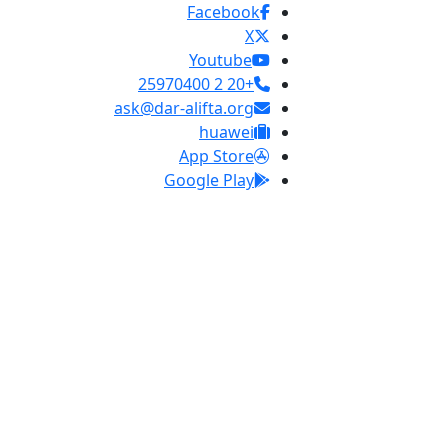
Facebook
X
Youtube
+20 2 25970400
ask@dar-alifta.org
huawei
App Store
Google Play