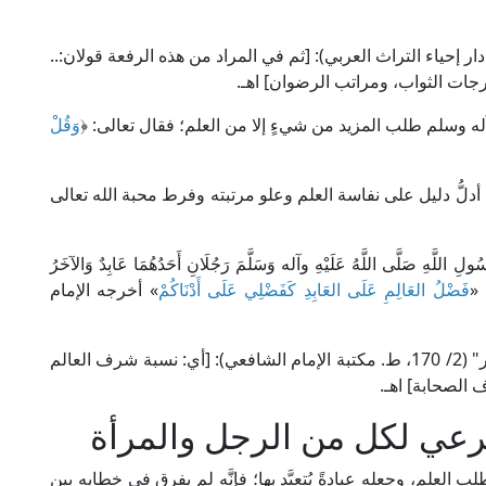
ام الرازي في "مفاتيح الغيب" (29/ 494، ط. دار إحياء التراث العربي): [ثم في المراد من هذه الرفعة قولان:..
رجات الثواب، ومراتب الرضوان] اهـ.
له وسلم طلب المزيد من شيءٍ إلا من العلم؛ فقال تعالى: ﴿
وَقُلْ
 الرازي في "مفاتيح الغيب" (2/ 407): [فيه أدلُّ دليل على نفاسة العلم وعلو مرتبته وفرط محبة الله تعالى
اللَّهِ صَلَّى اللَّهُ عَلَيْهِ وآله وَسَلَّمَ رَجُلَانِ أَحَدُهُمَا عَابِدٌ وَالآخَرُ
: «
فَضْلُ العَالِمِ عَلَى العَابِدِ كَفَضْلِي عَلَى أَدْنَاكُمْ
» أخرجه الإمام
قال الإمام المناوي في "التيسير بشرح الجامع الصغير" (2/ 170، ط. مكتبة الإمام الشافعي): [أي: نسبة شرف العالم
الصحابة] اهـ.
عي لكل من الرجل والمرأة
لعلم، وجعله عبادةً يُتعبَّد بها؛ فإنَّه لم يفرق في خطابه بين