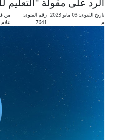
الرد على مقولة "التعليم لل
تاريخ الفتوى:
03 مايو 2023
رقم الفتوى:
من فت
م
7641
علام