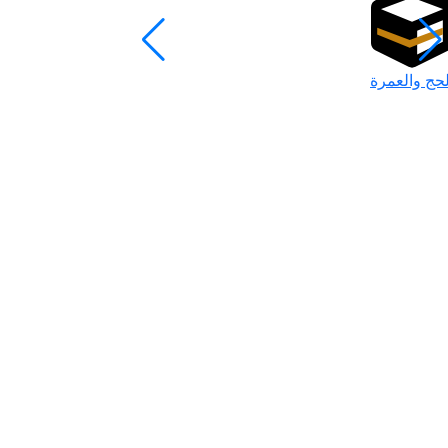
لحج والعمرة
رمضان