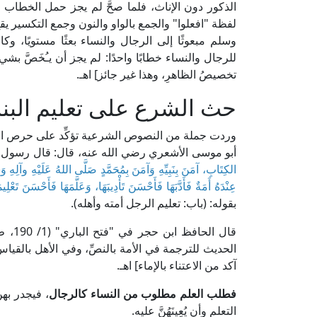
الذكور دون الإناث، فلما صحَّ لم يجز حمل الخطاب ع
لفظة "افعلوا" والجمع بالواو والنون وجمع التكسير يق
وسلم مبعوثًا إلى الرجال والنساء بعثًا مستويًا، 
للرجال والنساء خطابًا واحدًا: لم يجز أن يـُخَصَّ بشي
تخصيصُ الظاهرِ، وهذا غير جائز] اهـ.
حث الشرع على تعليم البنا
وردت جملة من النصوص الشرعية تؤكِّد على حرص 
أبو موسى الأشعري رضي الله عنه، قال: قال رسول ال
الكِتَابِ، آمَنَ بِنَبِيِّهِ وَآمَنَ بِمُحَمَّدٍ صَلَّى اللهُ عَلَيْهِ وآلِهِ وَ
عِنْدَهُ أَمَةٌ فَأَدَّبَهَا فَأَحْسَنَ تَأْدِيبَهَا، وَعَلَّمَهَا فَأَحْسَنَ تَعْلِيمَ
بقوله: (باب: تعليم الرجل أمته وأهله).
قال ا
الحديث للترجمة في الأمة بالنصِّ، وفي الأهل بالقياس
آكد من الاعتناء بالإماء] اهـ.
فطلب العلم مطلوب من النساء كالرجال
، فيجدر بهنّ
التعلم وأن يُعِينَهُنَّ عليه.