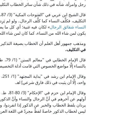
رجل وامرأة، شأنه في ذلك شأن سائر الخطاب التكلي
قا
التكليف، فكلَّف النساء كما كلَّف الرجال.. ولو لم يَر
النساء شقائق الرجال
» لكان فيه غنية؛ أي كل ما ي
يكون لمن شاء الله من النساء، كما كان لمن شاء الله 
ومذهب جمهور أهل العلم أن الخطاب بصيغة التذكير
في التكليف.
قال ال
بالنساء إلَّا مواضع الخصوص التي قامت أدلة التخصيص 
وقا
واحد، إلَّا أن يثبت في ذلك فارق شرعي] اهـ.
وقال الإم
أولهم عن آخرهم في أنَّ الرجال والنساء وأنَّ الذكور 
يردان بلفظ الخطاب والخبر عن الذكور إذا انفردوا، ولا فر
ليس لخطاب الذكور خاصةً لفظٌ مجردٌ في اللغة العربية 