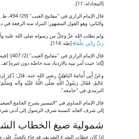
[المجادلة: 11].
قال الإم
والثاني: وهو القول المشهور: المراد منه الرفعة في د
ولم يطلب الله عزَّ وجلَّ من رسوله صلى الله عليه وآ
رَبِّ زِدْنِي عِلْمًا
﴾ [طه: 114].
قال الإمام
إيَّاه؛ حيث أمر نبيه بالازدياد منه خاصَّة دون غيره] اهـ.
وعَنْ أَبِي أُمَامَةَ البَاهِلِيِّ رضي الله عنه، قَالَ: ذُكِرَ لِرَسُولِ 
عَالِمٌ، فَقَالَ رَسُولُ اللَّهِ صَلَّى اللَّهُ عَلَيْهِ وآله وَسَلَّمَ
الترمذي في "جامعه".
إلى شرف العابد كنسبة شرف الرسول إلى أدنى شرف 
شمولية صيغ الخطاب الشر
إذا كان خطاب الشرع الشريف قد جاء بالحثِّ على طلب ا