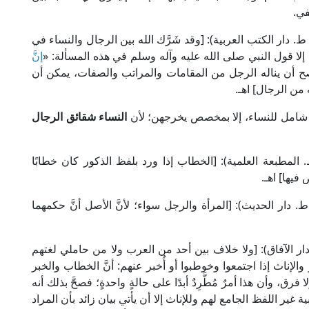
في.
ل الشيخ ابن عربي في "الفتوحات المكية" (3/ 87، ط. دار الكتب العربية): [وقد شَرَّك الله بين الرجال والنساء في
ِد إلا قول النبي صلى الله عليه وآله وسلم في هذه المسألة: «
إنَّ
صح أن يناله الرجل من المقامات والمراتب والصفات، يمكن أن
من الرجال] اهـ.
 شامل للنساء، إلا بمخصص يخرجهن؛ لأن
النساء شقائق الرجال
إمام الخطابي في "معالم السنن" (1/ 79، ط. المطبعة العلمية): [الخطاب إذا ورد بلفظ الذكور كان خطابًا
فيها] اهـ.
ل الإمام ابن رشد في "بداية المجتهد" (1/ 251، ط. دار الحديث): [المرأة والرجل سواء؛ لأنَّ الأصل أنَّ حكمهما
ام ابن حزم في "الإحكام" (3/ 80-81، ط. دار الآفاق): [ولا خلاف بين أحد من العرب ولا من حاملي لغتهم
والإناث إذا اجتمعوا وخوطبوا أو أُخبر عنهم: أنَّ الخطاب والخبر
ق، وأن هذا أمرٌ مُطَّرِدٌ أبدًا على حالةٍ واحدةٍ؛ فصحَّ بذلك أنه
غير اللفظ الجامع لهم وللإناث إلا أن يأتي بيان زائد بأن المراد