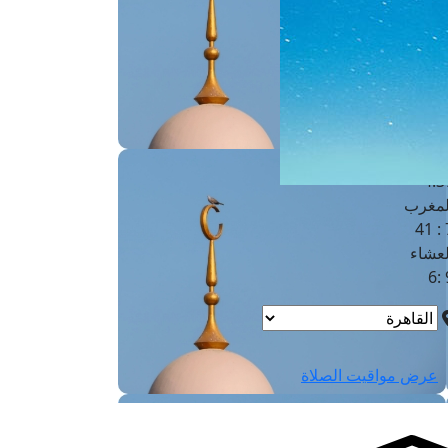
لفجر
4
لشروق
6
لظهر
1
لعصر
4:3
لمغرب
7 
لعشاء
9
عرض مواقيت الصلاة