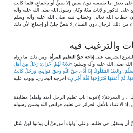
لى بعض ما يقتضيه دون بعض إلا بنصٍّ أو بإجماعٍ، فلما كانت
ع على الذكور والإناث معًا، وكان رسول الله صلى الله عليه وآله
وكان خطاب الله تعالى وخطاب نبيه صلى الله عليه وآله وسلم
ء من ذلك الرجال دون النساء إلا بنصٍّ جليٍّ أو إجماعٍ؛ لأن ذلك
ت والترغيب فيه
الشرع الشريف على
إتاحة حقِّ التعليم للمرأة
، ومن ذلك: ما رواه
له صلى الله عليه وآله وسلم: «
ثَلاَثَةٌ لَهُمْ أَجْرَانِ: رَجُلٌ مِنْ أَهْلِ
سَلَّمَ، وَالعَبْدُ المَمْلُوكُ إِذَا أَدَّى حَقَّ اللَّهِ وَحَقَّ مَوَالِيهِ، وَرَجُلٌ كَانَتْ
هَا، ثُمَّ أَعْتَقَهَا فَتَزَوَّجَهَا فَلَهُ أَجْرَانِ
» أخرجه البخاري، وبوب عليه
لحافظ ابن حجر في "فتح الباري" (1/ 190، ط. دار المعرفة): [(قوله: باب تعليم الرجل أمته وأهله) مطابقة
؛ إذ الاعتناء بالأهل الحرائر في تعليم فرائض الله وسنن رسوله
َ أن يسعَيْن في طلبه، وعلى أولياء أمورهنَّ أن يبذلوا لهنَّ سُبُل